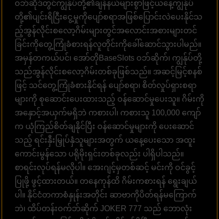
ဝဘ်ဆိုဒ်တွင်ကျွန်ုပ်တို့၏ချန်နယ်များစွာဖြင့်ယနေ့ကျွန်ုပ်
တို့၏ပျင်းရိငြီးငွေ့မှုကိုပျော်စရာအဖြစ်ပြောင်းလဲပေးနိုင်သ
ည့်အွန်လိုင်းစလော့ဂိမ်းများတွင်အလောင်းအစားများတင်
ခြင်းကိုတွေ့ကြုံခံစားရန်လူတိုင်းကိုခေါ်ဆောင်သွားပါမည်။
အမှန်တကယ်ပင်၊ အော်တိုBaseSlots ဝဘ်ဆိုက်၊ ကျွန်ုပ်တို့
သည်အွန်လိုင်းစလော့ဂိမ်းတစ်ခုဖြစ်သည်။ အဆင့်မြင့်စနစ်
ဖြင့် သင်တွေ့ကြုံခံစားနိုင်ရန် ပျော်စရာ၊ စိတ်လှုပ်ရှားစရာ
များကို စုဆောင်းပေးထားသည့် ဝန်ဆောင်မှုပေးသူ။ ဂိမ်းကို
အနှောင့်အယှက်မရှိဘဲ ကစားပါ၊ ကစားသူ 100,000 ကျော်
က ယုံကြည်စိတ်ချနိုင်ပြီး ဝန်ဆောင်မှုများကို ပေးဆောင်
သည့် ရင်းနှီးမြှုပ်နှံသူများအတွက် ယနေ့ပေးသော အထူး
ကောင်းမွန်သော ပရိုမိုးရှင်းတစ်ခုလည်း ပါရှိပါသည်။
စာရင်းလုပ်ရန်မလိုပါ။ အေးဂျင့်မှတစ်ဆင့် မင်းကို ဝင်ခွင့်
ပြုဖို့ ဖွင့်ထားတယ်။ တနေကုန်ထိ ဂိမ်းကစားရန် ရွေးချယ်
ပါ။ နိုင်ငံတကာစံနှုန်းအတိုင်း ဆာဗာကိုပိတ်ရန်မကြောက်
ဘဲ၊ ထိပ်တန်းဝက်ဘ်ဆိုက် JOKER 777 သည် ဘောလုံး