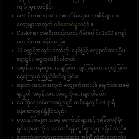
ကျပ် )မှစတင်နိုင်။
လောင်းကစား၊ အားကစားဂိမ်းများ၊ ကာစီနိုများ၊ စ
လော့များအတွက်
ဝန်ဆောင်မှုလင့်ခ်
။
Customer တစ်ဦးတည်းသည် ဂိမ်းပေါင်း 1၀00 ကျော်
လောင်းကစားနိုင်သည်။
10 စက္ကန့်အတွင်း တော်တို စနစ်ဖြင့် လျှောက်ထားပြီး၊
ငွေသွင်း၊ ငွေထုတ်နိုင်ပါတယ်။
အမှန်အကန်ငွေပေးချေခြင်း၊ လျှင်မြန်သောငွေလွှဲခြင်း၊
ငွေကြေးယုံကြည်စိတ်ချခြင်း။
မန်ဘာ အသစ်အတွက် လျှောက်ထားပါ၊ ခရက်ဒစ်အခမဲ့
ရယူပါ၊ အမှန်တကယ်ငွေကို ပေးချရပါမယ်။
ခေါ်ဆိုရေးစင်တာအဖွဲ့သည် တစ်နေ့လျှင် 24 နာရီ
ဝန်ဆောင်မှုရရှိနိုင်သည်။
ဘောနပ်စ်များ၊ အခမဲ့ ခရက်ဒစ်များနှင့် အခြားပရိုမိုး
ရှင်းများစွာကို ပေးဆောင်ရန် လှုပ်ရှားမှုများရှိပါသည်။
ဘောလုံးလောင်းကစားအဆင့်၊ အကြိုက်ဆုံးဘောလုံး၊