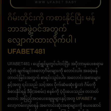
ဂိမ်းတိုင်းကို ကစားနိုင်ပြီး မန်
ဘာအဖွဲ့ဝင်အတွက်
လျှောက်ထားလိုက်ပါ ၊
UFABET481
UFABET481 ၊ ပျော်ရွှင်မှုတွင်ပါဝင်ပြီး အပိုဘာမှပေးစရာမ
လိုဘဲ ချက်ချင်းစလော့ဂိမ်းများကို လောင်းပါ။ အခမဲ့မန်
ဘာဝင်ခြင်းအတွက် စာရင်းသွင်းပါ။ အလောင်းအစားများ
နှင့်အတူ ၎င်းသည် သင့်အား ပိုက်ဆံမဆုံးရှုံးဘဲ ဂိမ်းကို
ခံစားနိုင်ရန် ဒီမို(အစမ်း) စနစ်ကို ပံ့ပိုးပေးသည်။ တဘတ်
တောင် အပြည့်အဝပေးချေမှုများနှင့်အတူ
UFABET
စ
လော့ကမ်းလှမ်းရန် အကောင်းဆုံးအရာများကို ပေးဆောင်