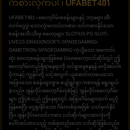
ကစားလိုက်ပါ ၊ UFABET481
UFABET481 ၊ စလော့ဂိမ်းစခန်းများနှင့် ဘာ့ခရာ၊ ထီ၊
လက်ဝှေ့ပွဲ၊ ဘောလုံးလောင်းကစား၊ သင်ကစားနိုင်သော
စခန်းအသီးသီးမှ စလော့များ SLOTXO၊ PG SLOT၊
LIVE22၊ DRAGONSOFT၊ SPADEGAMING၊
GAMETRON၊ SPADEGAMING ကဲ့သို့သော အကောင်း
ဆုံး စလော့စခန်းများဖြစ်စေ Usunစလော့ဝဘ်ဆိုဒ်တွင် ဤ
စလော့ဂိမ်းတည်ရှိရာနေရာကို သင်ရှာဖွေနေရန် မလိုအပ်ပါ။
ပိုကာနှင့် ကျွန်ုပ်တို့ သင့်အတွက် ယူဆောင်လာပေးသော
အခြားသော စခန်းများစွာ။ ပျော်ရွှင်စွာ ကစားရန် ရွေးချယ်
ခဲ့သည်။ အွန်လိုင်းစလော့ဂိမ်းပုံစံဖြင့် အွန်လိုင်းစလော့ဂိမ်း
များ ဤပုံစံသည် ဤနေရာတွင် အခြားဂိမ်းများထက် ငွေပို
မြန်စေပြီး ငွေရှာနိုင်သော ဂိမ်းတစ်ခုအဖြစ် သတ်မှတ်နိုင်
ပြီး၊ အွန်လိုင်းလောင်းကစား ဝဘ်ဆိုက်များအားလုံးကို
ပေါင်းစပ်ထားသည့် တစ်ခုတည်းသော ဝဘ်ဆိုဒ်ဖြစ်သည်။