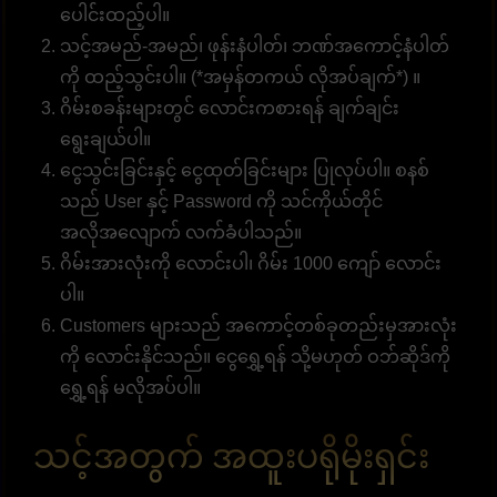
ပေါင်းထည့်ပါ။
သင့်အမည်-အမည်၊ ဖုန်းနံပါတ်၊ ဘဏ်အကောင့်နံပါတ်
ကို ထည့်သွင်းပါ။ (*အမှန်တကယ် လိုအပ်ချက်*) ။
ဂိမ်းစခန်းများတွင် လောင်းကစားရန် ချက်ချင်း
ရွေးချယ်ပါ။
ငွေသွင်းခြင်းနှင့် ငွေထုတ်ခြင်းများ ပြုလုပ်ပါ။ စနစ်
သည် User နှင့် Password ကို သင်ကိုယ်တိုင်
အလိုအလျောက် လက်ခံပါသည်။
ဂိမ်းအားလုံးကို လောင်းပါ၊ ဂိမ်း 1000 ကျော် လောင်း
ပါ။
Customers များသည် အကောင့်တစ်ခုတည်းမှအားလုံး
ကို လောင်းနိုင်သည်။ ငွေရွှေ့ရန် သို့မဟုတ် ဝဘ်ဆိုဒ်ကို
ရွှေ့ရန် မလိုအပ်ပါ။
သင့်အတွက် အထူးပရိုမိုးရှင်း