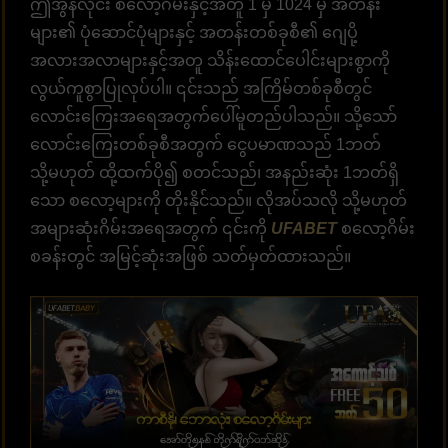
ဤအွန်လိုင်း စလော့ဂိမ်းနှင့်အတူ 1 မှ 1024 မှ ​​အတန်း
များ၏ ပုံဆောင်ပုံများနှင့် အတန်းတစ်ခုစီ၏ ဂျေပို့
အလားအလာများနှင့်အတူ သိန်းထောင်ပေါင်းများစွာကို
လွယ်ကူစွာပြုလုပ်ပါ။ ၎င်းသည် အကြိမ်တစ်ခုစီတွင်
လောင်းကြေးအရေအတွက်ပေါ်မူတည်ပါသည်။ သို့သော်
လောင်းကြေးတစ်ခုစီအတွက် ငွေပမာဏသည် 1ဘတ်
သို့မဟုတ် ထို့ထက်ပို၍ စတင်သည်၊ အနည်းဆုံး 1ဘတ်ရှိ
သော စလော့များကို တိုးနိုင်သည်။ လိုအပ်သလို သို့မဟုတ်
အများဆုံးဂိမ်းအရေအတွက် ၎င်းကို
UFABET
စလော့ဂိမ်း
စခန်းတွင် အမြင့်ဆုံးအဖြစ် သတ်မှတ်ထားသည်။