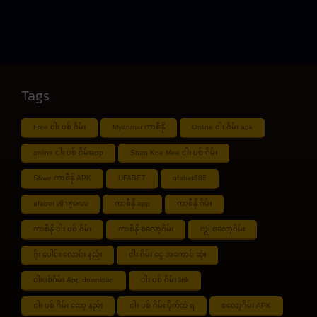
Tags
Free ငါး ပစ် ဂိမ်း
Myanmar ကာစီနို
Online ငါး ဂိမ်း apk
online ငါး ပစ် ဂိမ်းapp
Shan Koe Mee ငါး ပစ် ဂိမ်း
Shwe ကာစီနို APK
UFABET
ufabet888
ufabet เข้าสู่ระบบ
ကာစီနို app
ကာစီနို ဂိမ်း
ကာစီနို ငါး ပစ် ဂိမ်း
ကာစီနို စလော့ဂိမ်း
ကျွဲ စလော့ဂိမ်း
ဂိုး ပေါင်း လောင်း နည်း
ငါး ဂိမ်း ငွေ အကောင် ဆုံး
ငါးပစ်ဂိမ်း App download
ငါး ပစ် ဂိမ်း link
ငါး ပစ် ဂိမ်း ဆော့ နည်း
ငါး ပစ် ဂိမ်း ပိုက်ဆံ ရ
စလော့ဂိမ်း APK