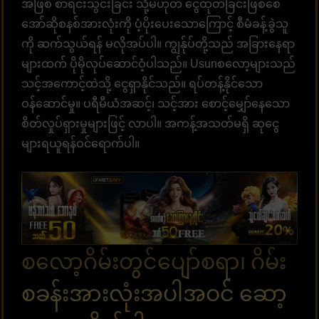
အဖြစ် စာရင်းသွင်းခြင်း သို့မဟုတ် ငွေထုတ်ခြင်းဖြစ်စေ
အော်ဆိုစနစ်အားလုံးကို ပံ့ပိုးပေးသောကြောင့် စီမံခန့်ခွဲသူ
ကို ဆက်သွယ်ရန် မလိုအပ်ပါ။ ကျွန်ုပ်တို့သည် အခြားနေရာ
များထက် ပိုမိုလုပ်ဆောင်ဝံ့ပါသည်။ Usunစလော့များသည်
သင့်အကောင့်ထဲသို့ ငွေရှာနိုင်သည်။ ရပ်တန့်နိုင်သော
ဝန်ဆောင်မှု။ ပရီမီယံအဆင့်၊ သင့်အား စောင့်မျှော်နေသော
စိတ်လှုပ်ရှားမှုများဖြင့် လာပါ။ အကန့်အသတ်မရှိ ဆုငွေ
များရယူရန်ဝင်ရောက်ပါ။
စလော့ဂိမ်းတွင်ပျော်စရာ၊ ဂိမ်း
စခန်းအားလုံးအပါအဝင် ဆော့