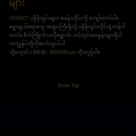
များ
UFABET
ပရိုမိုးရှင်းများ၊ စခန်းတိုင်းကို ကျော်တက်ပါ။
ရွေးချယ်စရာတွေ အများကြီးရှိလို့ ပရိုမိုးရှင်းတိုင်းနဲ့ တန်ပါ
တယ်။ စိတ်ကြိုက်သလိုရွေးပါ။ သင့်တွင်မေးခွန်းများရှိပါ
ကကျွန်ုပ်တို့ကိုဆက်သွယ်ပါ
သို့မဟုတ် LINE@ :
@889dbzyp
ကိုထည့်ပါ။
Show Tag