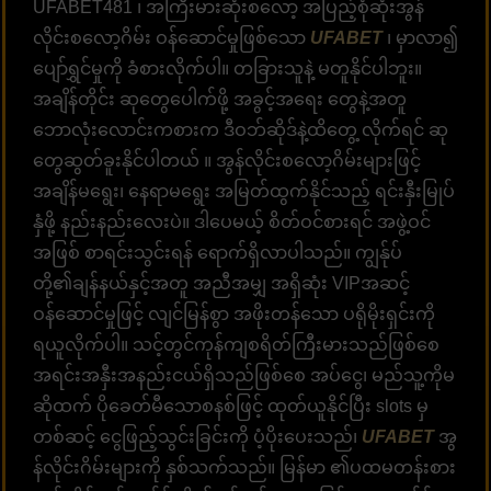
UFABET481 ၊ အကြီးမားဆုံးစလော့ အပြည့်စုံဆုံးအွန်
လိုင်းစလော့ဂိမ်း ဝန်ဆောင်မှုဖြစ်သော
UFABET
၊ မှာလာ၍
ပျော်ရွှင်မှုကို ခံစားလိုက်ပါ။ တခြားသူနဲ့ မတူနိုင်ပါဘူး။
အချိန်တိုင်း ဆုတွေပေါက်ဖို့ အခွင့်အရေး တွေနဲ့အတူ
ဘောလုံးလောင်းကစားက ဒီဝဘ်ဆိုဒ်နဲ့ထိတွေ့ လိုက်ရင် ဆု
တွေဆွတ်ခူးနိုင်ပါတယ် ။ အွန်လိုင်းစလော့ဂိမ်းများဖြင့်
အချိန်မရွေး၊ နေရာမရွေး အမြတ်ထွက်နိုင်သည့် ရင်းနှီးမြုပ်
နှံဖို့ နည်းနည်းလေးပဲ။ ဒါပေမယ့် စိတ်ဝင်စားရင် အဖွဲ့ဝင်
အဖြစ် စာရင်းသွင်းရန် ရောက်ရှိလာပါသည်။ ကျွန်ုပ်
တို့၏ချန်နယ်နှင့်အတူ အညီအမျှ အရှိဆုံး VIPအဆင့်
ဝန်ဆောင်မှုဖြင့် လျင်မြန်စွာ အဖိုးတန်သော ပရိုမိုးရှင်းကို
ရယူလိုက်ပါ။ သင့်တွင်ကုန်ကျစရိတ်ကြီးမားသည်ဖြစ်စေ
အရင်းအနှီးအနည်းငယ်ရှိသည်ဖြစ်စေ အပ်ငွေ၊ မည်သူ့ကိုမ
ဆိုထက် ပိုခေတ်မီသောစနစ်ဖြင့် ထုတ်ယူနိုင်ပြီး slots မှ
တစ်ဆင့် ငွေဖြည့်သွင်းခြင်းကို ပံ့ပိုးပေးသည်၊
UFABET
အွ
န်လိုင်းဂိမ်းများကို နှစ်သက်သည်။ မြန်မာ ၏ပထမတန်းစား