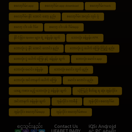
စလော့ဂိမ်း app
စလော့ဂိမ်း app download
စလော့ဂိမ်း hack
စလော့ဂိမ်း နိုင် အောင် ဆော့ နည်း
စလော့ဂိမ်း အလုပ် လုပ် ပုံ
စလော့ ငါး ပစ် ဂိမ်း
စလော့ ငါး ပစ် ဂိမ်းapp
နိုင်ငံခြား tipster များ ရဲ့ ခန့်မှန်း ချက်
ဘောလုံး ခန့်မှန်း APK
ဘောလုံး ပွဲ နိုင် အောင် လောင်း နည်း
ဘောလုံး ပွဲ ပေါက် ကြေး ကြည့် နည်း
ဘောလုံး ပွဲ ပေါက် ကြေး နှင့် ခန့်မှန်း ချက်
ဘောလုံး မောင်း app
ဘောလုံး မောင်း ခန့်မှန်း
ဘောလုံး မောင်း တွက် နည်း
ဘောလုံး အင်တာနက် ပေါက် ကြေး
မောင်း လောင်း နည်း
ယနေ့ ကစား မည့် ဘောလုံး ပွဲ ခန့်မှန်း ချက်
ယုံကြည် စိတ်ချ ရ ဆုံး အွန်လိုင်း
အင်တာနက် ခန့်မှန်း ချက်
အွန်လိုင်း ကာစီနို
အွန်လိုင်း စလော့ဂိမ်း
အွန်လိုင်း စလော့ဂိမ်းapp
အွန်လိုင်း စလော့ဂိမ်းfree
ငွေသွင်းနည်း
Contact Us
iOS၊ Android
UFABET.BABY
နှင့် PC နှစ်မျိုး