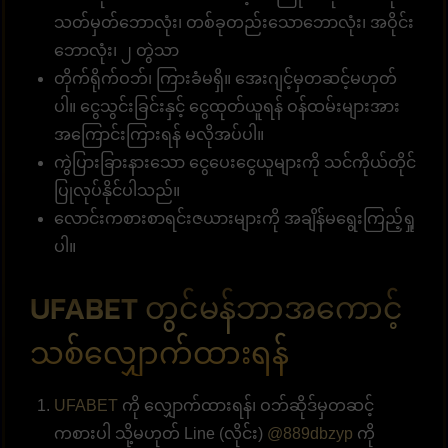
သတ်မှတ်ဘောလုံး၊ တစ်ခုတည်းသောဘောလုံး၊ အဝိုင်း
ဘောလုံး၊ ၂ တွဲသာ
တိုက်ရိုက်ဝဘ်၊ ကြားခံမရှိ။ အေးဂျင့်မှတဆင့်မဟုတ်
ပါ။ ငွေသွင်းခြင်းနှင့် ငွေထုတ်ယူရန် ဝန်ထမ်းများအား
အကြောင်းကြားရန် မလိုအပ်ပါ။
ကွဲပြားခြားနားသော ငွေပေးငွေယူများကို သင်ကိုယ်တိုင်
ပြုလုပ်နိုင်ပါသည်။
လောင်းကစားစာရင်းဇယားများကို အချိန်မရွေးကြည့်ရှု
ပါ။
UFABET တွင်မန်ဘာအကောင့်
သစ်လျှောက်ထားရန်
UFABET
ကို လျှောက်ထားရန်၊ ဝဘ်ဆိုဒ်မှတဆင့်
ကစားပါ သို့မဟုတ် Line (လိုင်း)
@889dbzyp
ကို