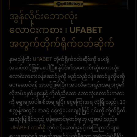
အွန်လိုင်းဘောလုံး
လောင်းကစား ၊ UFABET
အတွက်တိုက်ရိုက်ဝဘ်ဆိုက်
နာမည်ကြီး
UFABET
တိုက်ရိုက်ဝဘ်ဆိုဒ်ကို ပေးဖို့
အဆင်သင့်ဖြစ်နေပါပြီ။ နိုင်ငံ၏အကောင်းဆုံးဘောလုံး
လောင်းကစားဝန်ဆောင်မှုကို မည်သည့်ဝန်ဆောင်မှုကိုမဆို
ပေးဆောင်ရန် အသင့်ဖြစ်ပြီး၊ အပလီကေးရှင်းအများစု၏
လိုအပ်ချက်များနှင့် ကိုက်ညီသော ဘောလုံးလောင်းကစား
ကို ရွေးချယ်ပါ။ စီတ်ချရပြီး ငွေကြေးအရ လုံခြုံသည်။ 10
စက္ကန့်အတွင်း အခမဲ့ ငွေလွှဲပေးချေရုံဖြင့် ၎င်းကို တိုက်ရိုက်
အသုံးပြုနိုင်သည့် ဝန်ဆောင်မှုတစ်ခုဟု ယူဆပါသည်။
UFABET ကာစီနို
တွင် ဝန်ဆောင်မှုနှင့် အကြံဉာဏ်များ
ပေးဆောင်ရန် အရည်အချင်းပြည့်မီသော အဖွဲ့တစ်ဖွဲ့ရှိပြီး