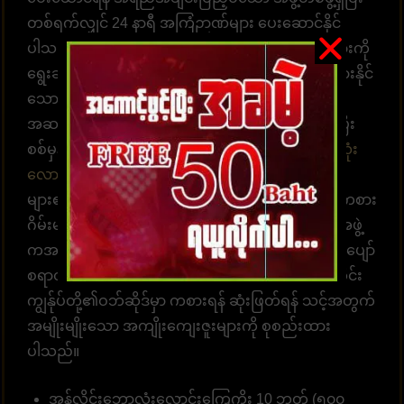
တစ်ရက်လျှင် 24 နာရီ အကြံဉာဏ်များ ပေးဆောင်နိုင်
ပါသည်။ အကောင့်ထဲဝင်လာပြီး လောင်းကစားဂိမ်းများကို
ရွေးချယ်ကစားပါ။ အချိန်နှင့်တစ်ပြေးညီ လောင်းကစားနိုင်
သော စနစ်ဖြစ်ပါတယ်။ အလောင်းအစားရွေးချယ်ရန်
အဆင်သင့်ဖြစ်နေပါပြီ။ ထိထိရောက်ရောက် မြန်ဆန်ပြီး
စစ်မှန်သော ပေးချေမှုများ၊ နံပါတ် 1 တိုက်ရိုက်
ဘောလုံး
လောင်းကစားဝက်ဘ်ဆိုက်
UFABET သည် လူအ
များ၏နှလုံးသားကို အနိုင်ယူသည်။ အွန်လိုင်းလောင်းကစား
ဂိမ်းများကို အချိန်မရွေးကစားရန် ဝန်ဆောင်မှုပေးတဲ့အဖွဲ့
ကအမြဲ စောင့်ဆိုင်းနေပါတယ်။ အွန်လောင်းကစားဂိမ်းပျော်
စရာတွင်ပါဝင်ဆင်နွဲပါ။ကျွန်ုပ်တို့သည် အောက်ပါအတိုင်း
ကျွန်ုပ်တို့၏ဝဘ်ဆိုဒ်မှာ ကစားရန် ဆုံးဖြတ်ရန် သင့်အတွက်
အမျိုးမျိုးသော အကျိုးကျေးဇူးများကို စုစည်းထား
ပါသည်။
အွန်လိုင်းဘောလုံးလောင်းကြေကိုး 10 ဘတ် (၅၀၀