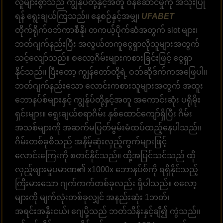
လူများစွာသည် ကျွန်ုပ်တို့နှင့်အတူ ဝန်ဆောင်မှုကို အသုံးပြု
ရန် ရွေးချယ်ကြသည်။ နေ့စဉ်နှင့်အမျှ၊
UFABET
တိုက်ရိုက်ဝဘ်ကာစီနို၊ တကယ့်ပိုက်ဆံအတွက် slot များ၊
ဘတ်ဂျက်နည်းပြီး အလွယ်တကူငွေရှာလိုသူများအတွက်
သင့်လျော်သည်။ စလော့ဂိမ်းများကစားခြင်းဖြင့် ငွေရှာ
နိုင်သည်။ ပြီးတော့ ကျွန်တော်တို့ရဲ့ ဝဘ်ဆိုဒ်က်ကအဖြေပါ။
ဘတ်ဂျက်နည်းသော လောင်းကစားသူများအတွက် အထူး
ဘောနပ်စ်များနှင့် ကျွန်ုပ်တို့နှင့်အတူ အကောင်းဆုံး ပရိုမိုး
ရှင်းများ။ ရွေးချယ်စရာဂိမ်း နှစ်ထောင်ကျော်ရှိပြီး ဂိမ်း
အသစ်များကို အဆက်မပြတ်မွမ်းမံထပ်ထည့်နေပါသည်။
ဂိမ်းတစ်ခုစီသည် အနိမ့်ဆုံးလှည့်ကွက်များဖြင့်
လောင်းကြေးကို စတင်နိုင်သည်။ ထို့အပြင်သင်သည် ထို
လှည့်ဖျားမှုပမာဏ၏ x1000x ဘောနပ်စ်ကို ရရှိနိုင်သည့်
ကြီးမားသော ဂျက်ကက်တစ်ခုလည်း ရှိပါသည်။ စလော့
များကို မျက်လုံးတစ်ခုလျှင် အနည်းဆုံး 1ဘတ်၊
အရင်းအနှီးငယ်၊ ဂျေပို့သည် ဘတ်သိန်းနှင့်ချီ၍ ကွဲသည်။