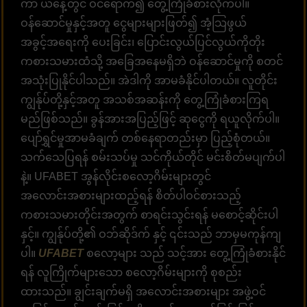
ကာ ယနေ့တွင် ဝင်ရောက်၍ တွေ့ကြုံခံစားလိုက်ပါ။
ဝန်ဆောင်မှုနှင့်အတူ ငွေများများဖြတ်၍ အံ့သြဖွယ်
အခွင့်အရေးကို ပေးခြင်း၊ ပြောင်းလွယ်ပြင်လွယ်ကိုတိုး
ကစားသမားထံသို့ အခြေအနေမရှိဘဲ ဝန်ဆောင်မှုကို စတင်
အသုံးပြုနိုင်ပါသည်။ အဲဒါကို အာမခံနိုင်ပါတယ်။ လူတိုင်း
ကျွန်ုပ်တို့နှင့်အတူ အသစ်အဆန်းကို တွေ့ကြုံခံစားကြရ
မည်ဖြစ်သည်။ ခွန်အားအပြည့်ဖြင့် ဆုငွေကို ရယူလိုက်ပါ။
ပျော်ရွှင်မှုအာမခံချက် တစ်နေရာတည်းမှာ ပြည့်စုံတယ်။
သက်သေပြရန် စမ်းသပ်မှု သင်ကိုယ်တိုင် မင်းစိတ်မပျက်ပါ
နဲ့။ UFABET အွန်လိုင်းစလော့ဂိမ်းများတွင်
အလောင်းအစားများထည့်ရန် စိတ်ပါဝင်စားသည့်
ကစားသမားတိုင်းအတွက် စာရင်းသွင်းရန် မစောင့်ဆိုင်းပါ
နှင့်။ ကျွန်ုပ်တို့၏ ဝဘ်ဆိုဒ်က် နှင့် ၎င်းသည် ဘာမှမကုန်ကျ
ပါ။
UFABET
စလော့များ သည် သင့်အား တွေ့ကြုံခံစားနိုင်
ရန် လူကြိုက်များသော စလော့ဂိမ်းများကို စုစည်း
ထားသည်။ ချွင်းချက်မရှိ အလောင်းအစားများ အဖွဲ့ဝင်