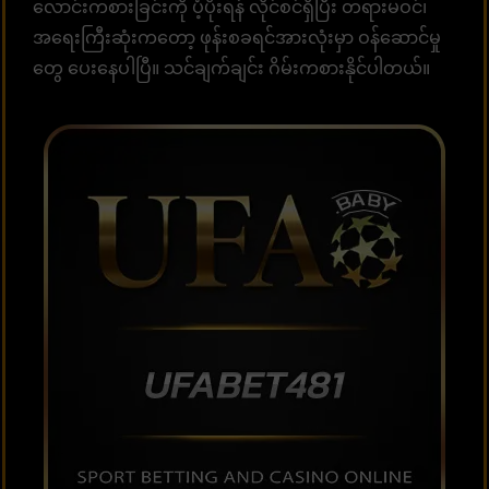
လောင်းကစားခြင်းကို ပံ့ပိုးရန် လိုင်စင်ရှိပြီး တရားမဝင်၊
အရေးကြီးဆုံးကတော့ ဖုန်းစခရင်အားလုံးမှာ ဝန်ဆောင်မှု
တွေ ပေးနေပါပြီ။ သင်ချက်ချင်း ဂိမ်းကစားနိုင်ပါတယ်။