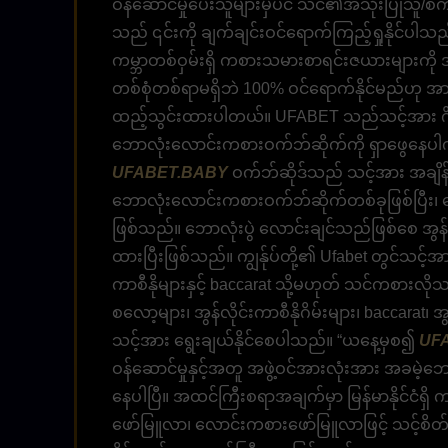
ဝန်ဆောင်မှုပေးသူများမှပင် သင်၏အသုံးပြုသူ/စကား
သည် ၎င်းကို ချက်ချင်းဝင်ရောက်ကြည့်ရှုနိုင်ပါသ
ကမ္ဘာတစ်ဝှမ်းရှိ ကစားသမားစာရင်းဇယားများကို 
တစ်စုံတစ်ရာမရှိဘဲ 100% ဝင်ရောက်နိုင်မည်ဟု 
ထည့်သွင်းထားပါတယ်။ UFABET သည်သင့်အား ဂိမ်းအ
ဘောလုံးလောင်းကစားဝက်ဘ်ဆိုက်ကို ရှာဖွေနေပါကဖ
UFABET.BABY
ဝက်ဘ်ဆိုဒ်သည် သင့်အား အချိန်တို
ဘောလုံးလောင်းကစားဝက်ဘ်ဆိုက်တစ်ခုဖြစ်ပြီး၊ အေ
ဖြစ်သည်။ ဘောလုံးပွဲ လောင်းချင်သည်ဖြစ်စေ အွန်လိ
ထားပြီးဖြစ်သည်။ ကျွန်ုပ်တို့၏ Ufabet တွင်သင့်
ကာစီနိုများနှင့် baccarat သို့မဟုတ် သင်ကစားလို
စလော့များ၊ အွန်လိုင်းကာစီနိုဂိမ်းများ၊ baccarat၊ 
သင့်အား ရွေးချယ်နိုင်စေပါသည်။ “ယနေ့မှစ၍
UF
ဝန်ဆောင်မှုနှင့်အတူ အဖွဲ့ဝင်အားလုံးအား အခမဲ့
နေပါပြီ။ အထင်ကြီးစရာအချက်မှာ မြန်မာနိုင်ငံရ
ဖော်မြူလာ၊ လောင်းကစားဖော်မြူလာဖြင့် သင့်စိတ်