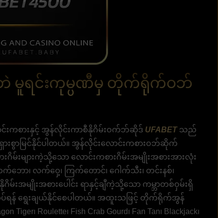
 မူရင်းကုမ္ပဏီမှ တိုက်ရိုက်ဝဘ်
စားနှင့် အွန်လိုင်းကာစီနိုဂိမ်းဝက်ဘ်ဆိုဒ်
UFABET
သည်
ားစွာမြင်နိုင်ပါတယ်။ အွန်လိုင်းလောင်းကစားဝဘ်ဆိုက်
ဂိမ်းများကဲ့သို့သော လောင်းကစားဂိမ်းအမျိုးအစားအားလုံး
က်ဘော၊ လက်ဝှေ့၊ ကြက်တောင်၊ ဂေါက်သီး၊ တင်းနစ်၊
ိမ်းအမျိုးအစားပေါင်း ရာနှင့်ချီကဲ့သို့သော ကမ္ဘာတစ်ဝှမ်းရှိ
် ရွေးချယ်နိုင်စေပါတယ်။ အထူးသဖြင့် တိုက်ရိုက်အွန်
ragon Tiger၊ Roulette၊ Fish Crab Gourd၊ Fan Tan၊ Blackjack၊