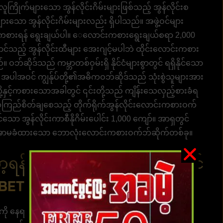
ြိုက်များသော အွန်လိုင်းဂိမ်းများဖြစ်သည့် အွန်လိုင်းစ
ျားသော အွန်လိုင်းဂိမ်းများလည်း ရှိပါသည်။ အဖွဲ့ဝင်များ
ကစားရန် ရွေးချယ်ပါ။ ‌ေလောင်းကစားရွေးချယ်စရာ 2,000
ာင်သည့် အွန်လိုင်းထီများ အေးဂျင့်မပါဘဲ ထိုင်းလောင်းကစား
 ဝဘ်ဆိုဒ်သည် ကမ္ဘာတစ်ဝှမ်းရှိ နိုင်ငံများစွာတွင် ရရှိနိုင်သော
ငံ အပါအဝင် ကျွန်ုပ်တို့၏အဓိကဝဘ်ဆိုဒ်သည် သုံးစွဲသူများအား
ပ်တို့နှင့်ကစားသောအခါတွင် ၎င်းတို့သည် ကျိန်းသေလှည့်စားခံရ
ကြည်စိတ်ချစေသည့် တိုက်ရိုက်အွန်လိုင်းလောင်းကစားဝက်
ော အွန်လိုင်းကာစီနိုဂိမ်းပေါင်း 1,000 ကျော်။ အာရှတွင်
ု အာမခံထားသော ဘောလုံးလောင်းကစားဝက်ဘ်ဆိုက်တစ်ခု။
န် တိုက်ရိုက်ဝဘ်ဆိုဒ်လော့အင်
FABET4500
ု နေရာမရွေး အလွယ်တကူ ဝင်ရောက်ကြည့်ရှုနိုင်ပြီး