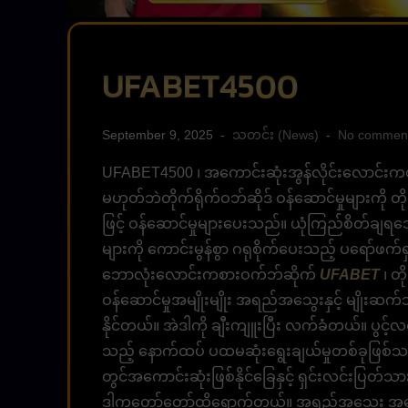
UFABET4500
September 9, 2025
သတင်း (News)
No commen
UFABET4500 ၊ အကောင်းဆုံးအွန်လိုင်းလောင်းကစာ
မဟုတ်ဘဲတိုက်ရိုက်ဝဘ်ဆိုဒ် ဝန်ဆောင်မှုများကို 
ဖြင့် ဝန်ဆောင်မှုများပေးသည်။ ယုံကြည်စိတ်ချ
များကို ကောင်းမွန်စွာ ဂရုစိုက်ပေးသည့် ပရော်ဖက်ရှ
ဘောလုံးလောင်းကစားဝက်ဘ်ဆိုက်
UFABET
၊ တိ
ဝန်ဆောင်မှုအမျိုးမျိုး အရည်အသွေးနှင့် မျိုးဆက
နိုင်တယ်။ အဲဒါကို ချီးကျူးပြီး လက်ခံတယ်။ ပွင့်
သည့် နောက်ထပ် ပထမဆုံးရွေးချယ်မှုတစ်ခုဖြစ်သည
တွင်အကောင်းဆုံးဖြစ်နိုင်ခြေနှင့် ရှင်းလင်းပြတ်
ဒါကတော်တော်ထိရောက်တယ်။ အရည်အသွေး အတွေ့အက