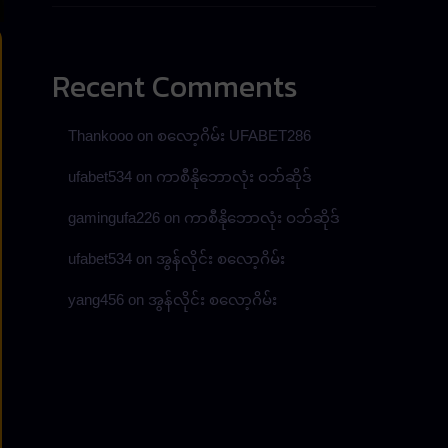
Recent Comments
Thankooo
on
စလော့ဂိမ်း UFABET286
ufabet534
on
ကာစီနိုဘောလုံး ဝဘ်ဆိုဒ်
gamingufa226
on
ကာစီနိုဘောလုံး ဝဘ်ဆိုဒ်
ufabet534
on
အွန်လိုင်း စလော့ဂိမ်း
yang456
on
အွန်လိုင်း စလော့ဂိမ်း