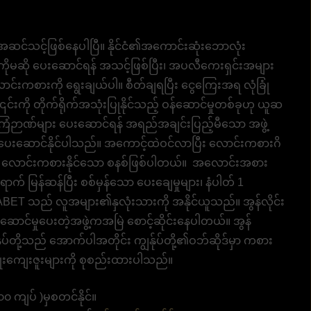
ု့ အဆင်သင့်ဖြစ်နေပါပြီ။ နိုင်ငံ၏အကောင်းဆုံးဘောလုံး
ကိုမဆို ပေးဆောင်ရန် အသင့်ဖြစ်ပြီး၊ အပလီကေးရှင်းအများ
င်းကစားကို ရွေးချယ်ပါ။ စီတ်ချရပြီး ငွေကြေးအရ လုံခြုံ
် ၎င်းကို တိုက်ရိုက်အသုံးပြုနိုင်သည့် ဝန်ဆောင်မှုတစ်ခုဟု ယူဆ
 အကြံဉာဏ်များ ပေးဆောင်ရန် အရည်အချင်းပြည့်မီသော အဖွဲ့
ျား ပေးဆောင်နိုင်ပါသည်။ အကောင့်ထဲဝင်လာပြီး လောင်းကစားဂိ
ေးညီ လောင်းကစားနိုင်သော စနစ်ဖြစ်ပါတယ်။ အလောင်းအစား
က် မြန်ဆန်ပြီး စစ်မှန်သော ပေးချေမှုများ၊ နံပါတ် 1
BET သည် လူအများ၏နှလုံးသားကို အနိုင်ယူသည်။ အွန်လိုင်း
ဆောင်မှုပေးတဲ့အဖွဲ့ကအမြဲ စောင့်ဆိုင်းနေပါတယ်။ အွန်
ုပ်တို့သည် အောက်ပါအတိုင်း ကျွန်ုပ်တို့၏ဝဘ်ဆိုဒ်မှာ ကစား
ိုးကျေးဇူးများကို စုစည်းထားပါသည်။
 ကျပ် )မှစတင်နိုင်။