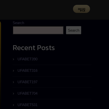
၀င္မည္
Search
Search
Recent Posts
UFABET390
UFABET316
UFABET197
UFABET704
UFABET531