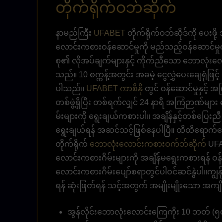
တိုက်ရိုက်ဝဘ်ဆိုက်
နာမည်ကြီး
UFABET
တိုက်ရိုက်ဝဘ်ဆိုဒ်ကို ပေးဖိ
လောင်းကစားဝန်ဆောင်မှုကို မည်သည့်ဝန်ဆောင်မှု
စု၏ လိုအပ်ချက်များနှင့် ကိုက်ညီသော ဘောလုံးလော
သည်။ 10 စက္ကန့်အတွင်း အခမဲ့ ငွေလွှဲပေးချေရုံဖြင့
ပါသည်။
UFABET ကာစီနို
တွင် ဝန်ဆောင်မှုနှင့်
တစ်ဖွဲ့ရှိပြီး တစ်ရက်လျှင် 24 နာရီ အကြံဉာဏ်မ
မ်းများကို ရွေးချယ်ကစားပါ။ အချိန်နှင့်တစ်ပြ
ရွေးချယ်ရန် အဆင်သင့်ဖြစ်နေပါပြီ။ ထိထိရောက်ရော
တိုက်ရိုက်
ဘောလုံးလောင်းကစားဝက်ဘ်ဆိုက်
UFA
လောင်းကစားဂိမ်းများကို အချိန်မရွေးကစားရန် ဝန်
လောင်းကစားဂိမ်းပျော်စရာတွင်ပါဝင်ဆင်နွဲပါ။ကျွန်
ရန် ဆုံးဖြတ်ရန် သင့်အတွက် အမျိုးမျိုးသော အကျ
အွန်လိုင်းဘောလုံးလောင်းကြေကိုး 10 ဘတ် (၅၀၀