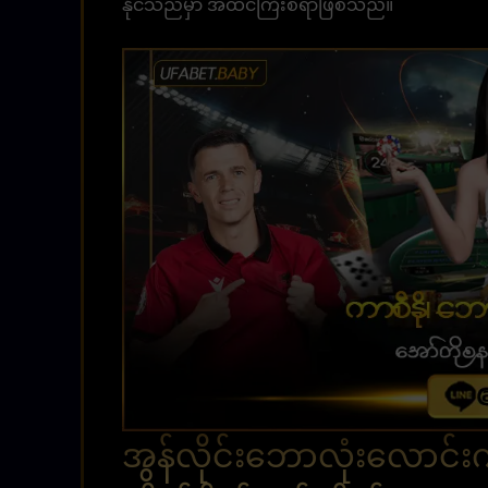
နိုင်သည်မှာ အထင်ကြီးစရာဖြစ်သည်။
အွန်လိုင်းဘောလုံးလောင်