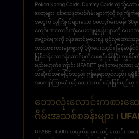
Poker၊ Kaeng Cards၊ Dummy Cards ကဲ့သို့သော လူက
လော့များ၊ ငါးသေနတ်ပစ်ဂိမ်းများကဲ့သို့ လူကြိုက်မ
အတွက် လူကြိုက်များသော စလော့ဂိမ်းစခန်း 30မှ
ကျော်၊ အကောင်းဆုံးပေးချေမှုနှုန်းများကို ပေးဆေ
အဖွဲ့ဝင်များကို ဝန်ဆောင်မှုပေးရန် ဖွင့်လှစ်ထားသည်။
ဘာသာစကားများစွာကို ပံ့ပိုးပေးသည်။ မြန်မာနိုင်
မြန်ဆန်သောဝန်ဆောင်မှုကိုပေးစွမ်းနိုင်ပြီး ကျွန်ု
မည်မဟုတ်ကြောင်း UFABET မှမန်ဘာများအား ယုံ
ဘ်ဆိုက်တစ်ခုဖြစ်သည်။ ဤနေရာတွင်လည်း ရရှိနိုင်သ
အကျော်ကြားဆုံးနှင့် ဘေးအကင်းဆုံးဖြစ်မည်ဟ
ဘောလုံးလောင်းကစားဆော့ရ
ဂိမ်းအသစ်စခန်းများ ၊ U
UFABET4500 ၊ စာမျက်နှာမှတဆင့် လောင်းကစားကိ