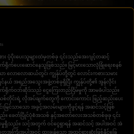
ts
း ပံ့ပိုးပေးသူများထဲမှတစ်ခု ၎င်းသည်အေးဂျင့်တဆင့်
တိုက်ရိုက်ပေးဆောင်နေသူဖြစ်သည်။ မြင့်မားသောလုံခြုံရေးစနစ်
ရသော လောလောဆယ်တွင်၊ ကျွန်ုပ်တို့တွင် လောင်းကစားသမား
င်နယ် အရည်အသွေးအဖွဲ့တစ်ခုရှိပြီး ကျွန်ုပ်တို့၏ အွန်လိုင်း
ုက်ရိုက်ဝဘ်ဆိုဒ်သည် ငွေကြေးတည်ငြိမ်မှုကို အာမခံပါသည်။
်သစ်တိုင်းရဲ့ လိုအပ်ချက်တွေကို ကောင်းကောင်း ဖြည့်ဆည်းပေး
လင်းမြင်သာသော အခွင့်အလမ်းများကိုဖွင့်ရန် အဆင်သင့်ဖြစ်
်။ ခေတ်ပြိုင်ပုံစံအသစ် နှင့်အတော်လေးအသစ်တစ်ခုခု ၎င်း
သားမှုရှိသည်။ သင့်အတွက် ဝင်ငွေရှာရန် အဆင်သင့် အပါအဝင် အဲ
ြုံအပါအဝင် ထူးချွန်သော အထင်ရှားဆုံးဖြစ်နိုင်ခြေ