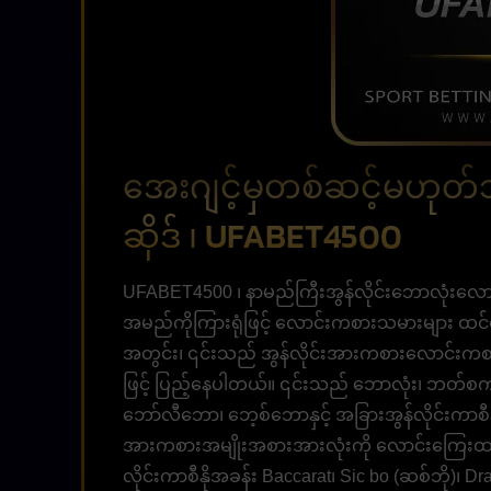
အေးဂျင့်မှတစ်ဆင့်မဟုတ်ဘဲ
ဆိုဒ် ၊ UFABET4500
UFABET4500 ၊ နာမည်ကြီးအွန်လိုင်းဘောလုံးလောင်းက
အမည်ကိုကြားရုံဖြင့် လောင်းကစားသမားများ ထင်ရှ
အတွင်း၊ ၎င်းသည် အွန်လိုင်းအားကစားလောင်းကစား
ဖြင့် ပြည့်နေပါတယ်။ ၎င်းသည် ဘောလုံး၊ ဘတ်စက
ဘော်လီဘော၊ ဘေ့စ်ဘောနှင့် အခြားအွန်လိုင်းကာစီနိုဂ
အားကစားအမျိုးအစားအားလုံးကို လောင်းကြေးထပ်ရန
လိုင်းကာစီနိုအခန်း Baccarat၊ Sic bo (ဆစ်ဘို)၊ D