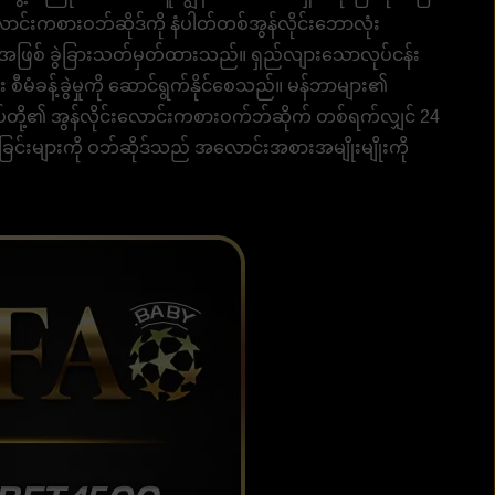
ာင်းကစားဝဘ်ဆိုဒ်ကို နံပါတ်တစ်အွန်လိုင်းဘောလုံး
ျားအဖြစ် ခွဲခြားသတ်မှတ်ထားသည်။ ရှည်လျားသောလုပ်ငန်း
 စီမံခန့်ခွဲမှုကို ဆောင်ရွက်နိုင်စေသည်။ မန်ဘာများ၏
ုပ်တို့၏ အွန်လိုင်းလောင်းကစားဝက်ဘ်ဆိုက် တစ်ရက်လျှင် 24
ထုတ်ခြင်းများကို ဝဘ်ဆိုဒ်သည် အလောင်းအစားအမျိုးမျိုးကို