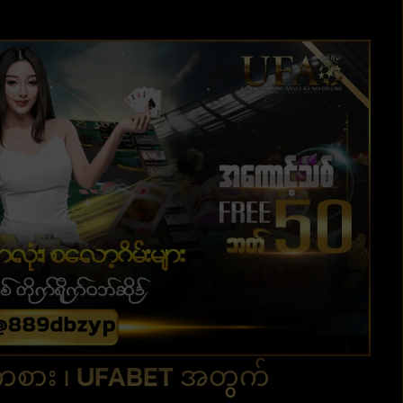
းကစား ၊ UFABET အတွက်