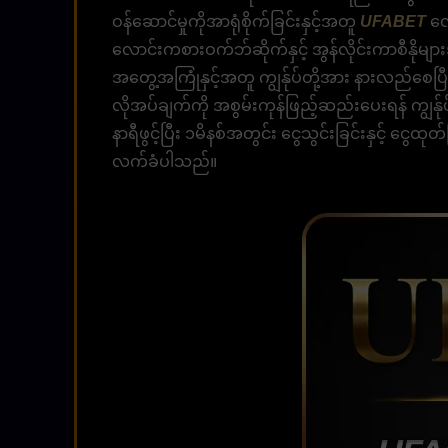
ဝန်ဆောင်မှုကိုအာရုံစိုက်ခြင်းနှင့်အတူ
UFABET
လေ
လောင်းကစားဝက်ဘ်ဆိုက်နှင့် အွန်လိုင်းကာစီနိုမ
အတွေ့အကြုံနှင့်အတူ ကျွန်ုပ်တို့အား နားလည်စေပြီး
လိုအပ်ချက်ကို အစွမ်းကုန်ဖြည့်ဆည်းပေးရန် ကျွန်
နာရီဖွင့်ပြီး ၁မိနစ်အတွင်း ငွေသွင်းခြင်းနှင့် ငွေ
လက်ခံပါသည်။