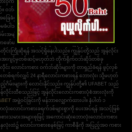
ဝှက်ကိုဖြည့်ပြီး သင့်ကိုယ်ပိုင်လောင်းကစားအသုံးပြုသူ
ည်။ ဝဘ်ဆိုဒ်သည် အလွန်ကောင်းမွန်ပြီး အသုံးပြုရလွယ်ကူပြီး
အခြေခံ၍ နိုင်ငံတကာတွင် လူကြိုက်များပြီး ပြဿနာ
အာမခံပါသည်။ UFABET နောက်ဆုံးဂိမ်းစခန်းသစ်များလက်ရှိ
မျိုးမျိုးတွင် လောင်းကစားရန် အသင့်ရှိသော အွန်လိုင်း
ော်မတ်အားလုံးကို ရယူလိုက်ပါ။ ကျွန်ုပ်တို့၏
င်းကြိုဆိုရန် အသင့်ရှိနေပါသည်။ ကျွန်ုပ်တို့သည် အွန်လိုင်း
းဂျင့်မှတစ်ဆင့်မဟုတ်ဘဲ တိုက်ရိုက်ဝဘ်ဆိုဒ်တစ်ခု
ုင်း လောင်းကစား ဝက်ဘ်ဆိုဒ်များကို တာရှည်ခံရန် ဖွင့်လှစ်
အားတစ်ရက်လျှင် 24 နာရီလောင်းကစားရန် ဘောလုံး၊ သို့မဟုတ်
သည့်ဂိမ်းများကို လောင်းနိုင်သည်။ ကျွန်ုပ်တို့၏ UFABET သည်
အွန်လိုင်းထီစသည်ဖြင့် အွန်လိုင်းလောင်းကစားပုံစံအားလုံးကို
ABET
အဖွဲ့ဝင်ခြင်းကို မန်ဘာလျှောက်ထားပါ။ နံပါတ် ၁
ဘောလုံးလောင်းကစားခရက်ဒစ်များစွာကို ပေးအပ်ရန် အသင့်ဖြစ်
ှိ ကစားသမားအများစုဖြင့် အကောင်းဆုံးဘောလုံးလောင်းကစား
နှလုံးထဲ၌ လောင်းကစားစနစ်ဖြင့် ကာစီနိုကို အပြည့်အ၀ ကစား