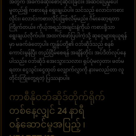
အတွက် အခက်ခဲဆုံးစောင့်ဆိုင်းခြင်း။ အဆင်ပြေမှုပေါ်
မူတည်၍ ကစားရန် ရွေးချယ်ပါ။ သင်သည် လောင်းကစား
လိုင်း၊ လောင်းကစားလိုင်းဖြစ်လိမ့်မည်။ ဂိမ်းဆော့ရတာ
ကြိုက်တယ်။ ကိုယ့်အရည်အချင်းနဲ့ကိုယ် ကစားဖို့သာ
ရွေးချယ်လိုက်ပါ။ အထက်ဖော်ပြပါကဲ့သို့ ဆုငွေများရယူရန်
မှာ မခက်ခဲတော့ပါ။ ကျွန်ုပ်တို့၏ ဝဘ်ဆိုဒ်သည် စနစ်
ကောင်းမွန်ပြီး တည်ငြိမ်စေရန် အချိန်တိုင်း အပ်ဒိတ်လုပ်နေ
ပါသည်။ ဝဘ်ဆိုဒ် အေးသွားသလား၊ ရုပ်ပုံမလှတာ၊ ဖတ်မ
ရတာ၊ ငွေသွင်းငွေထုတ် လျှောက်လွှာကို နားမလည်တာ လူ
တိုင်းကြုံတွေ့ရတဲ့ ပြဿနာပါ။
ကာစီနိုဝဘ်ဆိုဒ်တိုက်ရိုက်
တစ်နေ့လျှင် 24 နာရီ
ဝန်ဆောင်မှုအပြည့် ၊