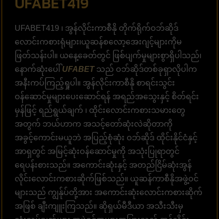
UFABET419
UFABET419 ၊ အွန်လိုင်းကာစီနို တိုက်ရိုက်ဝဘ်ဆိုဒ်
လောင်းကစားရုံများ၊ယူဆန်စလော့အေးဂျင့်များကိုမ
ဖြတ်သန်းပါ။ ယနေ့ခေတ်တွင် ဖြစ်ပျက်မှုများစွာရှိပါသည်၊
နောက်ဆုံးပေါ်
UFABET
သည် ဝဘ်ဆိုဒ်တစ်ခုရှာလိုပါက
အနီးကပ်ကြည့်ရှုပါ။ အွန်လိုင်းကာစီနို စာရင်းသွင်း
ဝန်ဆောင်မှုများပေးဆောင်ရန် အရည်အသွေးနှင့် စိတ်ရင်း
မှန်ဖြင့် ရည်ရွယ်ချက် ၊ ထိုင်းလောင်းကစားသမားတွေ
အတွက် ဘယ်ဟာက အသင့်တော်ဆုံးလဲဆိုတာကို
အခွင့်ကောင်းမယူဘဲ အပြည့်စုံဆုံး ဝဘ်ဆိုဒ် ထိုင်းနိုင်ငံနှင့်
အာရှတွင် အမြင့်ဆုံးဝန်ဆောင်မှုကို အသုံးပြုရာတွင်
ရေပန်းစားသည်။ အကောင်းဆုံးနှင့် အတည်ငြိမ်ဆုံးအွန်
လိုင်းလောင်းကစားဆိုက်ဖြစ်သည်။ ယူဆန်ကာစီနိုအဖွဲ့ဝင်
များသည် ကျွန်ုပ်တို့အား အကောင်းဆုံးလောင်းကစားဆိုက်
အဖြစ် ချီးကျူးကြသည်။ ဆိုရှယ်မီဒီယာ အသီးသီးမှ