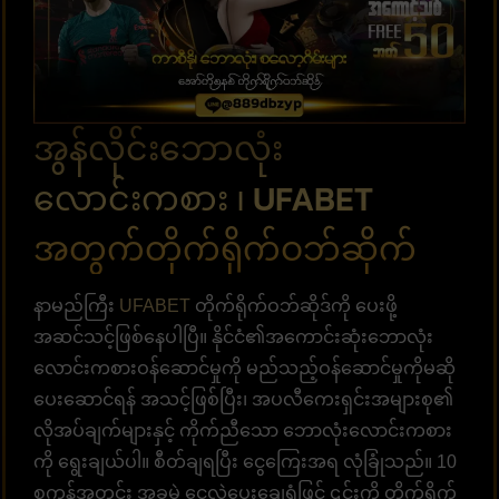
အွန်လိုင်းဘောလုံး
လောင်းကစား ၊ UFABET
အတွက်တိုက်ရိုက်ဝဘ်ဆိုက်
နာမည်ကြီး
UFABET
တိုက်ရိုက်ဝဘ်ဆိုဒ်ကို ပေးဖို့
အဆင်သင့်ဖြစ်နေပါပြီ။ နိုင်ငံ၏အကောင်းဆုံးဘောလုံး
လောင်းကစားဝန်ဆောင်မှုကို မည်သည့်ဝန်ဆောင်မှုကိုမဆို
ပေးဆောင်ရန် အသင့်ဖြစ်ပြီး၊ အပလီကေးရှင်းအများစု၏
လိုအပ်ချက်များနှင့် ကိုက်ညီသော ဘောလုံးလောင်းကစား
ကို ရွေးချယ်ပါ။ စီတ်ချရပြီး ငွေကြေးအရ လုံခြုံသည်။ 10
စက္ကန့်အတွင်း အခမဲ့ ငွေလွှဲပေးချေရုံဖြင့် ၎င်းကို တိုက်ရိုက်