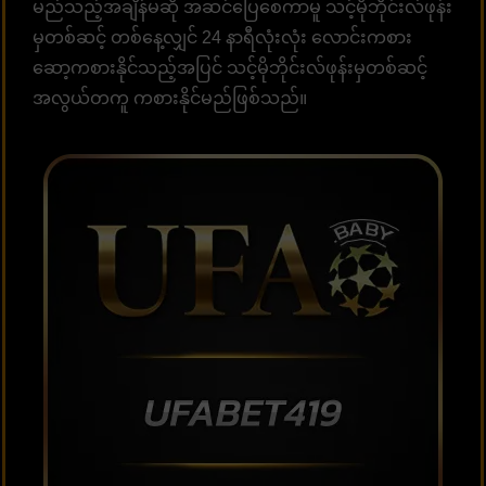
မည်သည့်အချိန်မဆို အဆင်ပြေစေကာမူ သင့်မိုဘိုင်းလ်ဖုန်း
မှတစ်ဆင့် တစ်နေ့လျှင် 24 နာရီလုံးလုံး လောင်းကစား
ဆော့ကစားနိုင်သည့်အပြင် သင့်မိုဘိုင်းလ်ဖုန်းမှတစ်ဆင့်
အလွယ်တကူ ကစားနိုင်မည်ဖြစ်သည်။