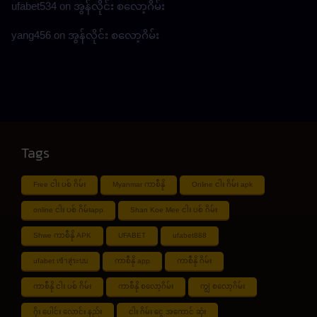
ufabet534
on
အွန်လိုင်း စလော့ဂိမ်း
yang456
on
အွန်လိုင်း စလော့ဂိမ်း
Tags
Free ငါး ပစ် ဂိမ်း
Myanmar ကာစီနို
Online ငါး ဂိမ်း apk
online ငါး ပစ် ဂိမ်းapp
Shan Koe Mee ငါး ပစ် ဂိမ်း
Shwe ကာစီနို APK
UFABET
ufabet888
ufabet เข้าสู่ระบบ
ကာစီနို app
ကာစီနို ဂိမ်း
ကာစီနို ငါး ပစ် ဂိမ်း
ကာစီနို စလော့ဂိမ်း
ကျွဲ စလော့ဂိမ်း
ဂိုး ပေါင်း လောင်း နည်း
ငါး ဂိမ်း ငွေ အကောင် ဆုံး