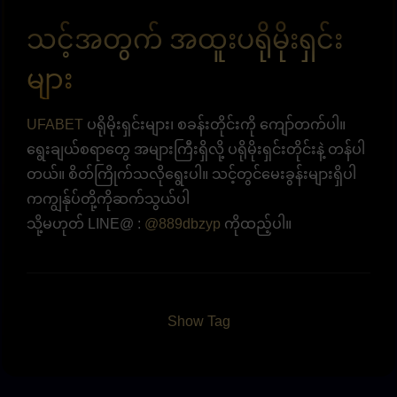
သင့်အတွက် အထူးပရိုမိုးရှင်း
များ
UFABET
ပရိုမိုးရှင်းများ၊ စခန်းတိုင်းကို ကျော်တက်ပါ။
ရွေးချယ်စရာတွေ အများကြီးရှိလို့ ပရိုမိုးရှင်းတိုင်းနဲ့ တန်ပါ
တယ်။ စိတ်ကြိုက်သလိုရွေးပါ။ သင့်တွင်မေးခွန်းများရှိပါ
ကကျွန်ုပ်တို့ကိုဆက်သွယ်ပါ
သို့မဟုတ် LINE@ :
@889dbzyp
ကိုထည့်ပါ။
Show Tag