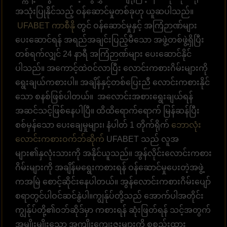
အသုံးပြုနိုင်သည့် ဝန်ဆောင်မှုတစ်ခုဟု ယူဆပါသည်။
UFABET ကာစီနို
တွင် ဝန်ဆောင်မှုနှင့် အကြံဉာဏ်များ
ပေးဆောင်ရန် အရည်အချင်းပြည့်မီသော အဖွဲ့တစ်ဖွဲ့ရှိပြီး
တစ်ရက်လျှင် 24 နာရီ အကြံဉာဏ်များ ပေးဆောင်နိုင်
ပါသည်။ အကောင့်ထဲဝင်လာပြီး လောင်းကစားဂိမ်းများကို
ရွေးချယ်ကစားပါ။ အချိန်နှင့်တစ်ပြေးညီ လောင်းကစားနိုင်
သော စနစ်ဖြစ်ပါတယ်။ အလောင်းအစားရွေးချယ်ရန်
အဆင်သင့်ဖြစ်နေပါပြီ။ ထိထိရောက်ရောက် မြန်ဆန်ပြီး
စစ်မှန်သော ပေးချေမှုများ၊ နံပါတ် 1 တိုက်ရိုက်
ဘောလုံး
လောင်းကစားဝက်ဘ်ဆိုက်
UFABET သည် လူအ
များ၏နှလုံးသားကို အနိုင်ယူသည်။ အွန်လိုင်းလောင်းကစား
ဂိမ်းများကို အချိန်မရွေးကစားရန် ဝန်ဆောင်မှုပေးတဲ့အဖွဲ့
ကအမြဲ စောင့်ဆိုင်းနေပါတယ်။ အွန်လောင်းကစားဂိမ်းပျော်
စရာတွင်ပါဝင်ဆင်နွဲပါ။ကျွန်ုပ်တို့သည် အောက်ပါအတိုင်း
ကျွန်ုပ်တို့၏ဝဘ်ဆိုဒ်မှာ ကစားရန် ဆုံးဖြတ်ရန် သင့်အတွက်
အမျိုးမျိုးသော အကျိုးကျေးဇူးများကို စုစည်းထား