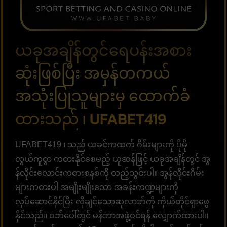
ယခုအချိန်တွင်ရေပန်းအစား
ဆုံးဖြစ်ပြီး အမှန်တကယ်
အသုံးပြုသူများမှ ထောက်ခံ
ထားသည် ၊ UFABET419
UFABET419 ၊ သည် ယခင်ကထက် ဂိမ်းများကို ပိုမို
လွယ်ကူစွာ ကစားနိုင်စေမည့် ယူဆန်ဖြင့် ယခုအချိန်တွင် အွ
န်လိုင်းလောင်းကစားစနစ်ကို ထည့်သွင်းပါ။ အွန်လိုင်းဂိမ်း
များကစားပါ အမျိုးမျိုးသော အခန်းကဏ္ဍများကို
လုပ်ဆောင်နိုင်ပြီး လိုချင်သောဆုလာဘ်ကို ကိုယ်တိုင်ရှာဖွေ
နိုင်သည်။ ဝဘ်ပေါ်တွင် မန်ဘာအဖွဲ့ဝင်ရန် လျှောက်ထားပါ။