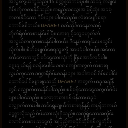
အလွန်လွယ်ကူသည်၊ 15 စက္ကန့်ထက်မပိုပါ။ သင်ချက်ချင်း
ဂိမ်းကိုကစားနိုင်သည်။ အရည်အသွေးအမြင့်ဆုံး အခမဲ့
ကစားနိုင်သော ဂိမ်းများ ပါဝင်သည်။ လုံးဝပျော်စရာ
ကောင်းပါတယ်။
UFABET
ဝဘ်ဆိုဒ်ကနေတဆင့်
တိုက်ရိုက်ကစားနိုင်ပါပြီ။ အေးဂျင့်တွေမဟုတ်ဘဲ
အလွယ်တကူကစားနိုင်ပါတယ်။ ဒီနေ့ပဲ စာရင်းပေးသွင်း
လိုက်ပါ။ စိတ်မပျက်စေရဘူးလို့ အာမခံပါတယ်။ အင်တာ
နက်လောကတွင် ၀င်ငွေအားလုံးကို ပြီးအောင်လုပ်ပါ။
ရွေးချယ်ရန် စခန်းပေါင်း ၁၀၀ ကျော်အတွက် ကစားရ
လွယ်ကူသော ဒဏ္ဍာရီဂိမ်းစခန်းများ အပါအဝင် ဂိမ်းပေါင်း
ထောင်ပေါင်းများစွာသည်
UFABET
အတွက် ယခုအချိန်
တွင် လျှောက်ထားနိုင်ပါသည်။ စစ်မှန်သောငွေအတွက်ဂိမ်း
များပါဝင်သည်။ စလော့ကစားရန် မန်ဘာယခုပဲ
လျှောက်ထားပါ။ သင်ရွေးချယ်ကစားရန်နှင့် အမှန်တကယ်
ငွေရှာလိုသည့် ဂိမ်းအားလုံးရှိသည်။ အလိုရှိသောအတိုင်း
လောင်းကစား ဆုငွေကို အပြည့်အ၀ပိုင်ဆိုင်ရန် လူတိုင်း