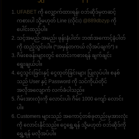
UFABET
ကို လျှောက်ထားရန်၊ ဝဘ်ဆိုဒ်မှတဆင့်
ကစားပါ သို့မဟုတ် Line (လိုင်း)
@889dbzyp
ကို
ပေါင်းထည့်ပါ။
သင့်အမည်-အမည်၊ ဖုန်းနံပါတ်၊ ဘဏ်အကောင့်နံပါတ်
ကို ထည့်သွင်းပါ။ (*အမှန်တကယ် လိုအပ်ချက်*) ။
ဂိမ်းစခန်းများတွင် လောင်းကစားရန် ချက်ချင်း
ရွေးချယ်ပါ။
ငွေသွင်းခြင်းနှင့် ငွေထုတ်ခြင်းများ ပြုလုပ်ပါ။ စနစ်
သည် User နှင့် Password ကို သင်ကိုယ်တိုင်
အလိုအလျောက် လက်ခံပါသည်။
ဂိမ်းအားလုံးကို လောင်းပါ၊ ဂိမ်း 1000 ကျော် လောင်း
ပါ။
Customers များသည် အကောင့်တစ်ခုတည်းမှအားလုံး
ကို လောင်းနိုင်သည်။ ငွေရွှေ့ရန် သို့မဟုတ် ဝဘ်ဆိုဒ်ကို
ရွှေ့ရန် မလိုအပ်ပါ။