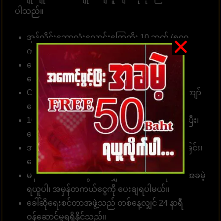
ပါသည်။
အွန်လိုင်းဘောလုံးလောင်းကြေကိုး 10 ဘတ် (၅၀၀
ကျပ် )မှစတင်နိုင်။
လောင်းကစား၊ အားကစားဂိမ်းများ၊ ကာစီနိုများ၊ စ
လော့များအတွက်
ဝန်ဆောင်မှုလင့်ခ်
။
Customer တစ်ဦးတည်းသည် ဂိမ်းပေါင်း 1၀00 ကျော်
လောင်းကစားနိုင်သည်။
10 စက္ကန့်အတွင်း တော်တို စနစ်ဖြင့် လျှောက်ထားပြီး၊
ငွေသွင်း၊ ငွေထုတ်နိုင်ပါတယ်။
အမှန်အကန်ငွေပေးချေခြင်း၊ လျှင်မြန်သောငွေလွှဲခြင်း၊
ငွေကြေးယုံကြည်စိတ်ချခြင်း။
မန်ဘာ အသစ်အတွက် လျှောက်ထားပါ၊ ခရက်ဒစ်အခမဲ့
ရယူပါ၊ အမှန်တကယ်ငွေကို ပေးချရပါမယ်။
ခေါ်ဆိုရေးစင်တာအဖွဲ့သည် တစ်နေ့လျှင် 24 နာရီ
ဝန်ဆောင်မှုရရှိနိုင်သည်။