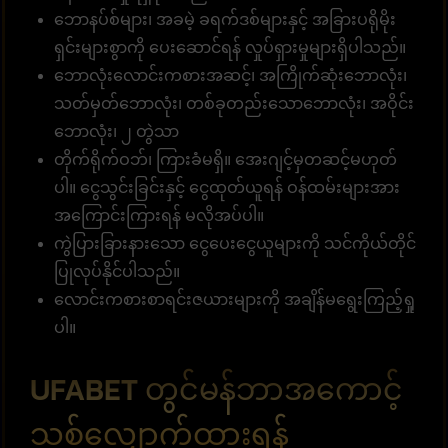
ဘောနပ်စ်များ၊ အခမဲ့ ခရက်ဒစ်များနှင့် အခြားပရိုမိုး
ရှင်းများစွာကို ပေးဆောင်ရန် လှုပ်ရှားမှုများရှိပါသည်။
ဘောလုံးလောင်းကစားအဆင့်၊ အကြိုက်ဆုံးဘောလုံး၊
သတ်မှတ်ဘောလုံး၊ တစ်ခုတည်းသောဘောလုံး၊ အဝိုင်း
ဘောလုံး၊ ၂ တွဲသာ
တိုက်ရိုက်ဝဘ်၊ ကြားခံမရှိ။ အေးဂျင့်မှတဆင့်မဟုတ်
ပါ။ ငွေသွင်းခြင်းနှင့် ငွေထုတ်ယူရန် ဝန်ထမ်းများအား
အကြောင်းကြားရန် မလိုအပ်ပါ။
ကွဲပြားခြားနားသော ငွေပေးငွေယူများကို သင်ကိုယ်တိုင်
ပြုလုပ်နိုင်ပါသည်။
လောင်းကစားစာရင်းဇယားများကို အချိန်မရွေးကြည့်ရှု
ပါ။
UFABET တွင်မန်ဘာအကောင့်
သစ်လျှောက်ထားရန်