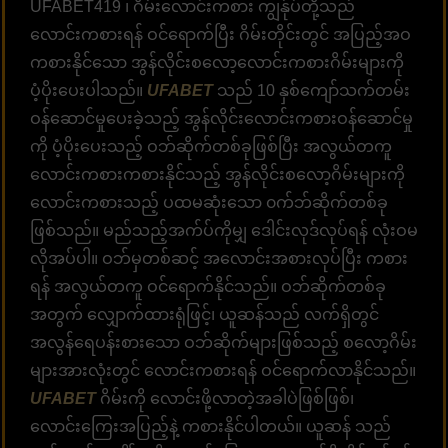
UFABET419 ၊ ဂိမ်းလောင်းကစား ကျွန်ုပ်တို့သည်
လောင်းကစားရန် ဝင်ရောက်ပြီး ဂိမ်းတိုင်းတွင် အပြည့်အဝ
ကစားနိုင်သော အွန်လိုင်းစလော့လောင်းကစားဂိမ်းများကို
ပံ့ပိုးပေးပါသည်။
UFABET
သည် 10 နှစ်ကျော်သက်တမ်း
ဝန်ဆောင်မှုပေးခဲ့သည့် အွန်လိုင်းလောင်းကစားဝန်ဆောင်မှု
ကို ပံ့ပိုးပေးသည့် ဝဘ်ဆိုက်တစ်ခုဖြစ်ပြီး အလွယ်တကူ
လောင်းကစားကစားနိုင်သည့် အွန်လိုင်းစလော့ဂိမ်းများကို
လောင်းကစားသည့် ပထမဆုံးသော ၀က်ဘ်ဆိုက်တစ်ခု
ဖြစ်သည်။ မည်သည့်အက်ပ်ကိုမျှ ဒေါင်းလုဒ်လုပ်ရန် လုံးဝမ
လိုအပ်ပါ။ ဝဘ်မှတစ်ဆင့် အလောင်းအစားလုပ်ပြီး ကစား
ရန် အလွယ်တကူ ဝင်ရောက်နိုင်သည်။ ဝဘ်ဆိုက်တစ်ခု
အတွက် လျှောက်ထားရုံဖြင့်၊ ယူဆန်သည် လက်ရှိတွင်
အလွန်ရေပန်းစားသော ဝဘ်ဆိုက်များဖြစ်သည့် စလော့ဂိမ်း
များအားလုံးတွင် လောင်းကစားရန် ဝင်ရောက်လာနိုင်သည်။
UFABET
ဂိမ်းကို လောင်းဖို့လာတဲ့အခါပဲဖြစ်ဖြစ်၊
လောင်းကြေးအပြည့်နဲ့ ကစားနိုင်ပါတယ်။ ယူဆန် သည်