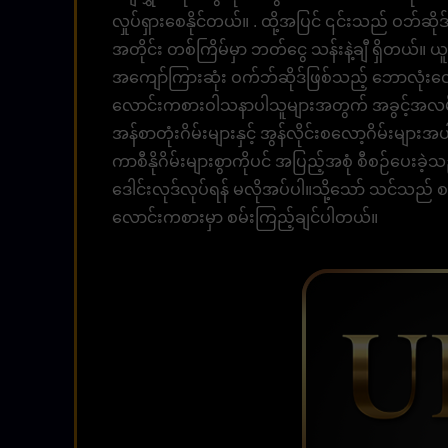
လှုပ်ရှားစေနိုင်တယ်။ . ထို့အပြင် ၎င်းသည် ဝဘ်ဆိ
အတိုင်း တစ်ကြိမ်မှာ ဘတ်ငွေ သန်းနဲ့ချီ ရှိတယ်။
အကျော်ကြားဆုံး ဝက်ဘ်ဆိုဒ်ဖြစ်သည့် ဘောလုံးလေ
လောင်းကစားဝါသနာပါသူများအတွက် အခွင့်အလမ်း
အန်စာတုံးဂိမ်းများနှင့် အွန်လိုင်းစလော့ဂိမ်းများ
ကာစီနိုဂိမ်းများစွာကိုပင် အပြည့်အစုံ စီစဉ်ပေးခဲ့
ဒေါင်းလုဒ်လုပ်ရန် မလိုအပ်ပါ။သို့သော် သင်သည်
လောင်းကစားမှာ စမ်းကြည့်ချင်ပါတယ်။