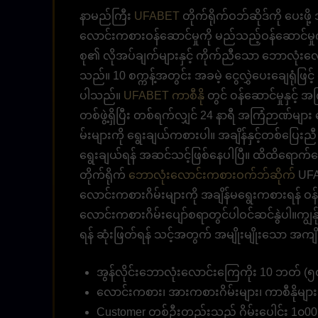
နာမည်ကြီး
UFABET
တိုက်ရိုက်ဝဘ်ဆိုဒ်ကို ပေးဖိ
လောင်းကစားဝန်ဆောင်မှုကို မည်သည့်ဝန်ဆောင်မှု
စု၏ လိုအပ်ချက်များနှင့် ကိုက်ညီသော ဘောလုံးလော
သည်။ 10 စက္ကန့်အတွင်း အခမဲ့ ငွေလွှဲပေးချေရုံဖြင့
ပါသည်။
UFABET ကာစီနို
တွင် ဝန်ဆောင်မှုနှင့်
တစ်ဖွဲ့ရှိပြီး တစ်ရက်လျှင် 24 နာရီ အကြံဉာဏ်မ
မ်းများကို ရွေးချယ်ကစားပါ။ အချိန်နှင့်တစ်ပြ
ရွေးချယ်ရန် အဆင်သင့်ဖြစ်နေပါပြီ။ ထိထိရောက်ရော
တိုက်ရိုက်
ဘောလုံးလောင်းကစားဝက်ဘ်ဆိုက်
UFA
လောင်းကစားဂိမ်းများကို အချိန်မရွေးကစားရန် ဝန်
လောင်းကစားဂိမ်းပျော်စရာတွင်ပါဝင်ဆင်နွဲပါ။ကျွန်
ရန် ဆုံးဖြတ်ရန် သင့်အတွက် အမျိုးမျိုးသော အကျ
အွန်လိုင်းဘောလုံးလောင်းကြေကိုး 10 ဘတ် (၅၀၀
လောင်းကစား၊ အားကစားဂိမ်းများ၊ ကာစီနိုမျ
Customer တစ်ဦးတည်းသည် ဂိမ်းပေါင်း 1၀00