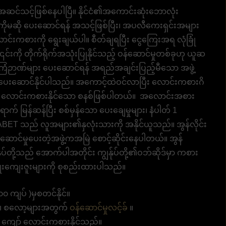
ု့ အဆင်သင့်ဖြစ်နေပါပြီ။ နိုင်ငံ၏အကောင်းဆုံးဘောလုံး
ကိုမဆို ပေးဆောင်ရန် အသင့်ဖြစ်ပြီး၊ အပလီကေးရှင်းအများ
င်းကစားကို ရွေးချယ်ပါ။ စီတ်ချရပြီး ငွေကြေးအရ လုံခြုံ
် ၎င်းကို တိုက်ရိုက်အသုံးပြုနိုင်သည့် ဝန်ဆောင်မှုတစ်ခုဟု ယူဆ
 အကြံဉာဏ်များ ပေးဆောင်ရန် အရည်အချင်းပြည့်မီသော အဖွဲ့
ျား ပေးဆောင်နိုင်ပါသည်။ အကောင့်ထဲဝင်လာပြီး လောင်းကစားဂိ
ေးညီ လောင်းကစားနိုင်သော စနစ်ဖြစ်ပါတယ်။ အလောင်းအစား
က် မြန်ဆန်ပြီး စစ်မှန်သော ပေးချေမှုများ၊ နံပါတ် 1
BET သည် လူအများ၏နှလုံးသားကို အနိုင်ယူသည်။ အွန်လိုင်း
ဆောင်မှုပေးတဲ့အဖွဲ့ကအမြဲ စောင့်ဆိုင်းနေပါတယ်။ အွန်
ုပ်တို့သည် အောက်ပါအတိုင်း ကျွန်ုပ်တို့၏ဝဘ်ဆိုဒ်မှာ ကစား
ိုးကျေးဇူးများကို စုစည်းထားပါသည်။
 ကျပ် )မှစတင်နိုင်။
ား၊ စလော့များအတွက်
ဝန်ဆောင်မှုလင့်ခ်
။
 ကျော် လောင်းကစားနိုင်သည်။