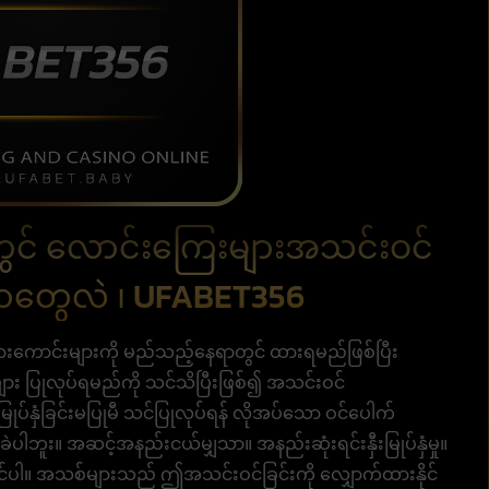
တွင် လောင်းကြေးများအသင်းဝင်
တွေလဲ ၊ UFABET356
ကောင်းများကို မည်သည့်နေရာတွင် ထားရမည်ဖြစ်ပြီး
ား ပြုလုပ်ရမည်ကို သင်သိပြီးဖြစ်၍ အသင်းဝင်
မြုပ်နှံခြင်းမပြုမီ သင်ပြုလုပ်ရန် လိုအပ်သော ဝင်ပေါက်
ူး။ အဆင့်အနည်းငယ်မျှသာ။ အနည်းဆုံးရင်းနှီးမြုပ်နှံမှု။
ါ။ အသစ်များသည် ဤအသင်းဝင်ခြင်းကို လျှောက်ထားနိုင်