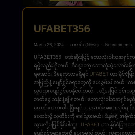
UFABET356
March 26, 2024
သတင်း (News)
No comments
UFABET356 ၊ ဝဘ်ဆိုဒ်ဖြင့် ဘောလုံးဝါသနာရှင
ရဖို့လည်း ရှိတယ်။ ဒီနေ့တော့ ဘောလုံးပွဲလောင်းဖို့ လ
ရအောင်။ ဒီနေရာသာမရှိရင်
UFABET
ဟာ နိုင်ငံခြ
အပြည့်နဲ့ ပျော်ရွှင်စရာတွေကို ပေးစွမ်းပါတယ်။ ကစား
လှုပ်ရှားပျော်ရွှင်စေနိုင်ပါတယ်။ . ထို့အပြင် ၎င
ဘတ်ငွေ သန်းနဲ့ချီ ရတယ်။ ဘောလုံးဝါသနာရှင်မည်
လောင်းကစားပါ။ ပြီးရင် အလောင်းအစားလုပ်ချင်တယ်
လောင်းဖို့ လူတိုင်းကို ခေါ်သွားမယ်။ ဒီနှစ်ရဲ့ အမ
သွားလို့မဖြစ်နိုင်ပါဘူး။
UFABET
ဟာ နိုင်ငံခြားဘေ
ပျော်ရွှင်စရာတွေကို ပေးစွမ်းပါတယ်။ ကစားရတာတန်တ