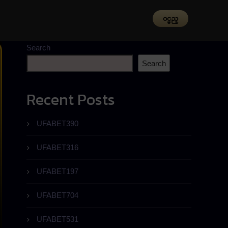
၀င္မည္
Search
Search
Recent Posts
UFABET390
UFABET316
UFABET197
UFABET704
UFABET531