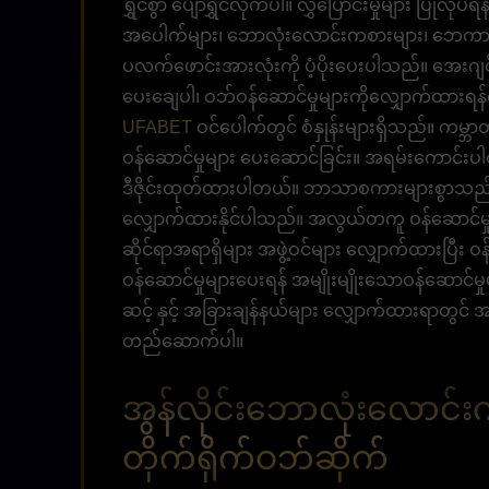
ရွှင်စွာ ပျော်ရွှင်လိုက်ပါ။ လွှဲပြောင်းမှုများ ပြုလ
အပေါက်များ၊ ဘောလုံးလောင်းကစားများ၊ ဘေကာရက
ပလက်ဖောင်းအားလုံးကို ပံ့ပိုးပေးပါသည်။ အေးဂျ
ပေးချေပါ၊ ဝဘ်ဝန်ဆောင်မှုများကိုလျှောက်ထားရန်ရွ
UFABET
ဝင်ပေါက်တွင် စံနှုန်းများရှိသည်။ ကမ္ဘာတစ
ဝန်ဆောင်မှုများ ပေးဆောင်ခြင်း။ အရမ်းကောင်းပါတ
ဒီဇိုင်းထုတ်ထားပါတယ်။ ဘာသာစကားများစွာသည် ကမ္
လျှောက်ထားနိုင်ပါသည်။ အလွယ်တကူ ဝန်ဆောင်မှုန
ဆိုင်ရာအရာရှိများ အဖွဲ့ဝင်များ လျှောက်ထားပြီး 
ဝန်ဆောင်မှုများပေးရန် အမျိုးမျိုးသောဝန်ဆောင်မ
ဆင့် နှင့် အခြားချန်နယ်များ လျှောက်ထားရာတွင် 
တည်ဆောက်ပါ။
အွန်လိုင်းဘောလုံးလောင
တိုက်ရိုက်ဝဘ်ဆိုက်