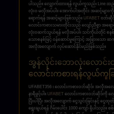
ပါသည်။ လျှောက်ထားရန် လွယ်ကူသည်၊ Line ထည့်ရ
လုံးဝ မလိုအပ်ပါ။ အောက်ပါအတိုင်း အဆင့်များကိ
ရောက်ရန် အဆင့်များဖြစ်သည်။
UFABET
ဝဘ်ဆိုဒ
လောင်းကစားသမားတိုင်းသည် လျော်ညီစွာ အရောင်
လုံးဝဆက်သွယ်ရန် မလိုအပ်ပါ၊ သင်ကိုယ်တိုင် စနစ
သောစနစ်ဖြင့် ဝန်ဆောင်မှုကြောင့် အခြားသော ဆက်
အလိုအလျောက် လုပ်ဆောင်နိုင်မည်ဖြစ်သည်။
အွန်လိုင်းဘောလုံးလောင်းဝ
လောင်းကစားရန်လွယ်ကူခြ
UFABET356 ၊ လောင်းကစားဝဘ်ဆိုဒ်၊ အလိုအလျောက် 
နာရီဖွင့်ပါ။
UFABET
လောင်းကစားဝဘ်ဆိုဒ်ကို လျှ
ပြီးပါပြီ၊ အလိုအလျောက် ငွေသွင်းခြင်းနှင့် ငွေထ
ရွေးချယ်ရန် ဂိမ်းပေါင်း 1000 ကျော် ရှိပါသည်။ စစ