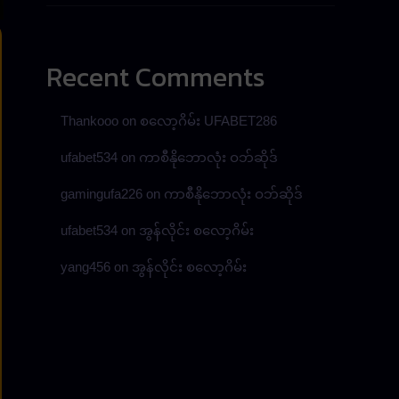
Recent Comments
Thankooo
on
စလော့ဂိမ်း UFABET286
ufabet534
on
ကာစီနိုဘောလုံး ဝဘ်ဆိုဒ်
gamingufa226
on
ကာစီနိုဘောလုံး ဝဘ်ဆိုဒ်
ufabet534
on
အွန်လိုင်း စလော့ဂိမ်း
yang456
on
အွန်လိုင်း စလော့ဂိမ်း