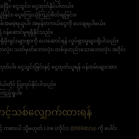
းပြီး၊ ငွေသွင်း၊ ငွေထုတ်နိုင်ပါတယ်။
ဲခြင်း၊ ငွေကြေးယုံကြည်စိတ်ချခြင်း။
်အခမဲ့ရယူပါ၊ အမှန်တကယ်ငွေကို ပေးချရပါမယ်။
ဝန်ဆောင်မှုရရှိနိုင်သည်။
မိုးရှင်းများစွာကို ပေးဆောင်ရန် လှုပ်ရှားမှုများရှိပါသည်။
လုံး၊ သတ်မှတ်ဘောလုံး၊ တစ်ခုတည်းသောဘောလုံး၊ အဝိုင်း
ဟုတ်ပါ။ ငွေသွင်းခြင်းနှင့် ငွေထုတ်ယူရန် ဝန်ထမ်းများအား
ယ်တိုင် ပြုလုပ်နိုင်ပါသည်။
ြည့်ရှုပါ။
င့်သစ်လျှောက်ထားရန်
 ကစားပါ သို့မဟုတ် Line (လိုင်း)
@889dbzyp
ကို ပေါင်း