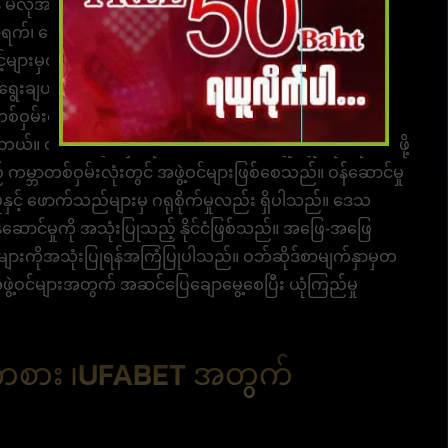
ုပ်ရန် မလိုအပ်ဘဲ အပျက်အစီးမရှိ၊ ဝန်ဆောင်မှုများ၊ ကာစီနိုများ၊
်၊ အေးဂျင့်များမှတဆင့်မဟုတ်ဘဲ IOS၊ Android
င့်များမှတဆင့်မဟုတ်ဘဲ၊ အများကြီးပေးချေပါ၊ အစစ်အမှန်
ေးချယ်ခြင်းဖြင့်လှည့်စားခံရနိုင်ခြေမရှိပါ။ ယူဆန်ကွန်ရက်၊
်ဝှမ်းရှိ အဖွဲ့ဝင်များ၏ အသုံးပြုမှုကို ပံ့ပိုးပေးသော
ယ်။ ဝဘ်စာမျက်နှာကို ဘာသာစကားအမျိုးမျိုးကို ပံ့ပိုးပေးဖို့
ဘာတစ်ဝှမ်းလုံးတွင် အဖွဲ့ဝင်များဖြစ်စေသည်။ ဝန်ဆောင်မှု
ှင့် ဖောက်သည်များမှ ဂရုစိုက်မှုလည်း ရှိပါသည်။ ဒေသ
ဝန်ဆောင်မှုကို အသုံးပြုသည့် နိုင်ငံဖြစ်သည်။ အဖြေ-အဖြေ
ှုများကိုအသုံးပြုရန်အကြံပြုပါသည်။ ဝဘ်ဆိုဒ်စာမျက်နှာမှတ
အဖွဲ့ဝင်များအတွက် အဆင်ပြေချောမွေ့စေပြီး ယုံကြည်မှု
်းကစား ၊UFABET အတွက်