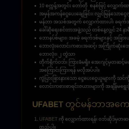
10 စက္ကန့်အတွင်း တော်တို စနစ်ဖြင့် လျှောက်ထာ
အမှန်အကန်ငွေပေးချေခြင်း၊ လျှင်မြန်သောငွေလွှ
မန်ဘာ အသစ်အတွက် လျှောက်ထားပါ၊ ခရက်ဒစ
ခေါ်ဆိုရေးစင်တာအဖွဲ့သည် တစ်နေ့လျှင် 24 နာရီ 
ဘောနပ်စ်များ၊ အခမဲ့ ခရက်ဒစ်များနှင့် အခြားပရို
ဘောလုံးလောင်းကစားအဆင့်၊ အကြိုက်ဆုံးဘော
ဘောလုံး၊ ၂ တွဲသာ
တိုက်ရိုက်ဝဘ်၊ ကြားခံမရှိ။ အေးဂျင့်မှတဆင့်မ
အကြောင်းကြားရန် မလိုအပ်ပါ။
ကွဲပြားခြားနားသော ငွေပေးငွေယူများကို သင်ကို
လောင်းကစားစာရင်းဇယားများကို အချိန်မရွေးက
UFABET တွင်မန်ဘာအကော
UFABET
ကို လျှောက်ထားရန်၊ ဝဘ်ဆိုဒ်မှတဆင့်
ထည့်ပါ။