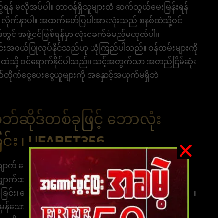
န် မလိုအပ်ပါ။ တာဝန်ရှိသူများထံ ဆက်သွယ်မေးမြန်းရန်
ု လိုက်နာပါ။ အထက်ဖော်ပြပါအားလုံးသည် စနစ်ထဲသို့ဝင်
်တွင် အဖွဲ့ဝင်ဖြစ်ရန်မှာ လုံးဝခက်ခဲမည်မဟုတ်ပါ။
းအဝယ်ပြုလုပ်နိုင်သည်ဟု ယုံကြည်ပါသည်။ ဝန်ထမ်းများကို
်ထဲသို့ ဝင်ရောက်နိုင်ပါသည်။ သင့်အတွက်သာ အတည်ငြိမ်ဆုံး
တိုက်ငွေပေးငွေယူများကို အနှောင့်အယှက်မရှိဘဲ
ဘ်ဆိုဒ်တစ်ခုဖြင့် ဘောလုံး
င်း ၊ UFABET356
ငွေလွှဲဝန်ဆောင်မှု အနည်းဆုံး အပ်ငွေ မရရှိနိုင်ပါ။ ၂၄
ောက်ထားပါ။ ကြီးမားသောဝဘ်ဆိုဒ် စလော့များ ဂိမ်းအားလုံး
ုတ်ခြင်း၊ ဘေလ်တိုင်း။ စလစ်ကို အကြောင်းကြားရန် မလိုအပ်ပါ။
်မှန်သော ၀င်ငွေကို ဖန်တီးပေးနိုင်သော လောင်းကစားကို ပျော်