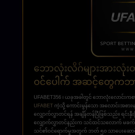
ဘောလုံးလိဂ်များအားလုံး
ဝင်ပေါက် အဆင့်တွေကဘာ
UFABET356 ၊ ယခုအခါတွင် ဘောလုံးလောင်းကစား
UFABET
ကဲ့သို့ ကောင်းမွန်သော အလောင်းအစားမျ
လျှောက်လွှာတင်ရန် အချိန်တန်ပြီဖြစ်သည်။ ရင်းနှီး
လျှောက်လွှာတင်နည်းက သင်ထင်သလောက် မခက်ခဲပါဘ
သင်၏ဝင်ရောက်မှုအတွက် ဘတ် ၅၀ သာပေးဆောင်ပ