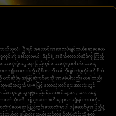
်ကဘယ်သူလဲ။ ပြီးရင် အလောင်းအစားလုပ်ချင်တယ်။ ဆုငွေတွေ
ူတိုင်းကို ခေါ်သွားမယ်။ ဒီနှစ်ရဲ့ အမိုက်စားဝဘ်ဆိုဒ်ကို ကြည့်
ားဘောလုံးပွဲတွေရော ပြည်တွင်းဘောလုံးမှာပါ ဝန်ဆောင်မှု
ရကျိုးနပ်တယ်လို့ ဆိုနိုင်သလို သင်လိုချင်တဲ့ပွဲတိုင်းကို စိတ်
်းသည် ဝဘ်ဆိုဒ်မှ အမြင့်ဆုံးဝင်ငွေကို အာမခံပါသည်။ တခါတည်း
သူမဆိုအတွက် UFA ဖြင့် ဘောလုံးလိဂ်များအားလုံးတွင်
။ ဆုငွေတွေ ရဖို့လည်း ရှိတယ်။ ဒီနေ့တော့ ဘောလုံးပွဲ
ိုက်စားဝဘ်ဆိုဒ်ကို ကြည့်ရအောင်။ ဒီနေရာသာမရှိရင် ဘယ်ကိုမှ
ာလုံးပွဲတွေရော ပြည်တွင်းဘောလုံးမှာပါ ဝန်ဆောင်မှုအပြည့်နဲ့
ယ်လို့ ပြောလို့ရတယ်၊ သင်လိုချင်တဲ့ပွဲတိုင်းကို စိတ်