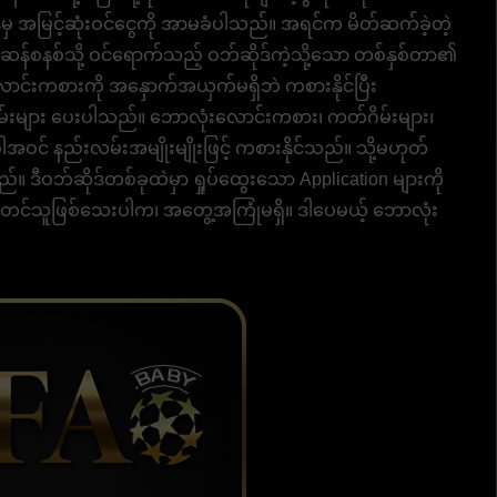
ုဒ်မှ အမြင့်ဆုံးဝင်ငွေကို အာမခံပါသည်။ အရင်က မိတ်ဆက်ခဲ့တဲ့
 ယူဆန်စနစ်သို့ ဝင်ရောက်သည့် ဝဘ်ဆိုဒ်ကဲ့သို့သော တစ်နှစ်တာ၏
ာင်းကစားကို အနှောက်အယှက်မရှိဘဲ ကစားနိုင်ပြီး
များ ပေးပါသည်။ ဘောလုံးလောင်းကစား၊ ကတ်ဂိမ်းများ၊
အပါအဝင် နည်းလမ်းအမျိုးမျိုးဖြင့် ကစားနိုင်သည်။ သို့မဟုတ်
သည်။ ဒီဝဘ်ဆိုဒ်တစ်ခုထဲမှာ ရှုပ်ထွေးသော Application များကို
 စတင်သူဖြစ်သေးပါက၊ အတွေ့အကြုံမရှိ။ ဒါပေမယ့် ဘောလုံး