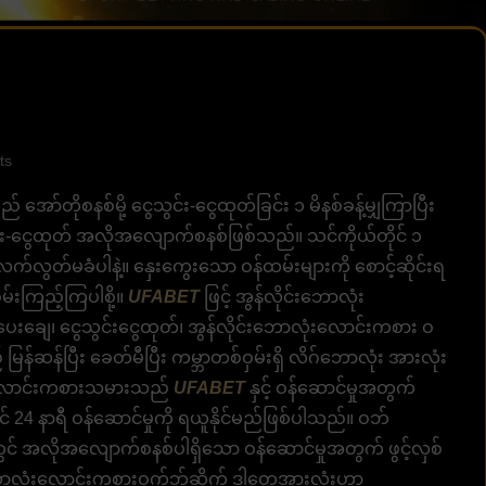
ts
ာ်တိုစနစ်မို့ ငွေသွင်း-ငွေထုတ်ခြင်း ၁ မိနစ်ခန့်မျှကြာပြီး
း-ငွေထုတ် အလိုအလျောက်စနစ်ဖြစ်သည်။ သင်ကိုယ်တိုင် ၁
လွတ်မခံပါနဲ့။ နှေးကွေးသော ဝန်ထမ်းများကို စောင့်ဆိုင်းရ
မ်းကြည့်ကြပါစို့။
UFABET
ဖြင့် အွန်လိုင်းဘောလုံး
ပေးချေ၊ ငွေသွင်းငွေထုတ်၊ အွန်လိုင်းဘောလုံးလောင်းကစား ဝ
န်ဆန်ပြီး ခေတ်မီပြီး ကမ္ဘာတစ်ဝှမ်းရှိ လိဂ်ဘောလုံး အားလုံး
်။ လောင်းကစားသမားသည်
UFABET
နှင့် ဝန်ဆောင်မှုအတွက်
24 နာရီ ဝန်ဆောင်မှုကို ရယူနိုင်မည်ဖြစ်ပါသည်။ ဝဘ်
ှိတွင် အလိုအလျောက်စနစ်ပါရှိသော ဝန်ဆောင်မှုအတွက် ဖွင့်လှစ်
ဘောလုံးလောင်းကစားဝက်ဘ်ဆိုက် ဒါတွေအားလုံးဟာ