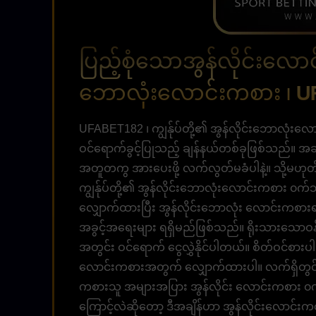
ပြည့်စုံသောအွန်လိုင်းလော
ဘောလုံးလောင်းကစား ၊ U
UFABET182 ၊ ကျွန်ုပ်တို့၏ အွန်လိုင်းဘောလုံးလေ
ဝင်ရောက်ခွင့်ပြုသည့် ချန်နယ်တစ်ခုဖြစ်သည်။ အခ
အတူတကွ အားပေးဖို့ လက်လွတ်မခံပါနဲ့။ သို့မဟုတ
ကျွန်ုပ်တို့၏ အွန်လိုင်းဘောလုံးလောင်းကစား ၀က
လျှောက်ထားပြီး အွန်လိုင်းဘောလုံး လောင်းကစားရန
အခွင့်အရေးများ ရရှိမည်ဖြစ်သည်။ ရိုးသားသောဝန်ဆ
အတွင်း ဝင်​​ရောက်​ ​ငွေလွှဲနိုင်​ပါတယ်​။ စိတ်​ဝင်
လောင်းကစားအတွက် လျှောက်ထားပါ။ လက်ရှိတွင် အ
ကစားသူ အများအပြား အွန်လိုင်း လောင်းကစား ၀
ကြောင့်လဲဆိုတော့ ဒီအချိန်ဟာ အွန်လိုင်းလောင်း