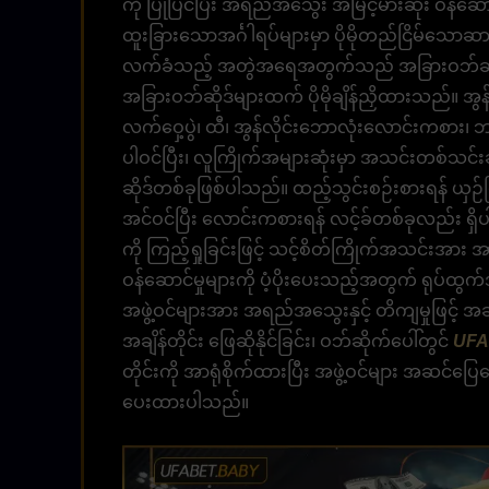
ကို ပြုပြင်ပြီး အရည်အသွေး အမြင့်မားဆုံး ဝန်ဆ
ထူးခြားသောအင်္ဂါရပ်များမှာ ပိုမိုတည်ငြိမ်သောဆာ
လက်ခံသည့် အတွဲအရေအတွက်သည် အခြားဝဘ်ဆိုဒ်မျာ
အခြားဝဘ်ဆိုဒ်များထက် ပိုမိုချိန်ညှိထားသည်။ အွန်
လက်ဝှေ့ပွဲ၊ ထီ၊ အွန်လိုင်းဘောလုံးလောင်းကစား
ပါဝင်ပြီး၊ လူကြိုက်အများဆုံးမှာ အသင်းတစ်သင
ဆိုဒ်တစ်ခုဖြစ်ပါသည်။ ထည့်သွင်းစဉ်းစားရန် ယှဉ်
အင်ဝင်ပြီး လောင်းကစားရန် လင့်ခ်တစ်ခုလည်း ရှ
ကို ကြည့်ရှုခြင်းဖြင့် သင့်စိတ်ကြိုက်အသင်းအာ
ဝန်ဆောင်မှုများကို ပံ့ပိုးပေးသည့်အတွက် ရုပ်
အဖွဲ့ဝင်များအား အရည်အသွေးနှင့် တိကျမှုဖြင့် 
အချိန်တိုင်း ဖြေဆိုနိုင်ခြင်း၊ ဝဘ်ဆိုက်ပေါ်တွင်
UFA
တိုင်းကို အာရုံစိုက်ထားပြီး အဖွဲ့ဝင်များ အဆင်ပြေစေ
ပေးထားပါသည်။