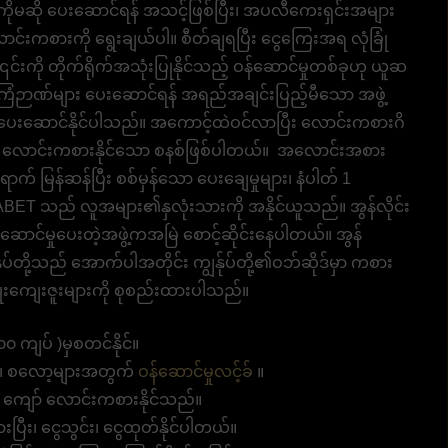
ကိုမဆို ပေးဆောင်ရန် အသင့်ဖြစ်ပြီး၊ အပလီကေးရှင်းအများ
င်းကစားကို ရွေးချယ်ပါ။ စီတ်ချရပြီး ငွေကြေးအရ လုံခြုံ
် ၎င်းကို တိုက်ရိုက်အသုံးပြုနိုင်သည့် ဝန်ဆောင်မှုတစ်ခုဟု ယူဆ
 အကြံဉာဏ်များ ပေးဆောင်ရန် အရည်အချင်းပြည့်မီသော အဖွဲ့
ျား ပေးဆောင်နိုင်ပါသည်။ အကောင့်ထဲဝင်လာပြီး လောင်းကစားဂိ
ေးညီ လောင်းကစားနိုင်သော စနစ်ဖြစ်ပါတယ်။ အလောင်းအစား
က် မြန်ဆန်ပြီး စစ်မှန်သော ပေးချေမှုများ၊ နံပါတ် 1
BET သည် လူအများ၏နှလုံးသားကို အနိုင်ယူသည်။ အွန်လိုင်း
ဆောင်မှုပေးတဲ့အဖွဲ့ကအမြဲ စောင့်ဆိုင်းနေပါတယ်။ အွန်
ုပ်တို့သည် အောက်ပါအတိုင်း ကျွန်ုပ်တို့၏ဝဘ်ဆိုဒ်မှာ ကစား
ိုးကျေးဇူးများကို စုစည်းထားပါသည်။
 ကျပ် )မှစတင်နိုင်။
ား၊ စလော့များအတွက်
ဝန်ဆောင်မှုလင့်ခ်
။
 ကျော် လောင်းကစားနိုင်သည်။
းပြီး၊ ငွေသွင်း၊ ငွေထုတ်နိုင်ပါတယ်။