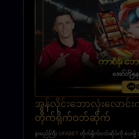
အွန်လိုင်းဘောလုံးလောင်
တိုက်ရိုက်ဝဘ်ဆိုက်
နာမည်ကြီး
UFABET
တိုက်ရိုက်ဝဘ်ဆိုဒ်ကို ပေးဖိ