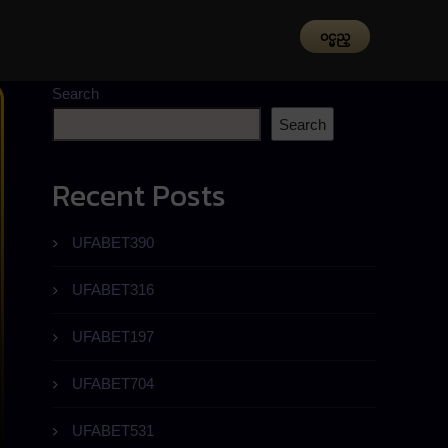
၀င္မည္
Search
Search
Recent Posts
UFABET390
UFABET316
UFABET197
UFABET704
UFABET531