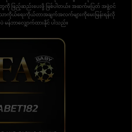
ပ်ချက်တွေကို ဖြည့်ဆည်းပေးဖို့ ဖြစ်ပါတယ်။ အဆက်မပြတ် အဖွဲ့ဝင်
သောကိုယ်ရေးကိုယ်တာအချက်အလက်များကိုမေးမြန်းရန်လို
ုပဲ မန်ဘာလျှောက်ထားနိုင် ပါသည်။