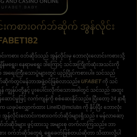
င်းကစားဝက်ဘ်ဆိုက် အွန်လိုင်း
FABET182
ာင်းကစား ဝဘ်ဆိုဒ်သည် အွန်လိုင်းမှ ဘောလုံးလောင်းကစားသို့
ျိန်မရွေး၊ နေရာမရွေး ဒါကြောင့် သင်အကြိုက်ဆုံးအသင်းကို
် အရေးကြီးသောပွဲများတွင် ယှဉ်ပြိုင်ကစားပါ။ သင်သည်
်ဘ်ဆိုက်တွင်မန်ဘာအဖွဲ့ဝင်ဖြစ်လာသည်။
UFABET
ကို သင်
် ကျွန်ုပ်တို့နှင့် ပူးပေါင်းလိုက်သောအခါတွင် သင်သည် အထူး
ောင်မှုဖြင့် လက်ကျန်ကို စစ်ဆေးနိုင်သည်။ ပြီး​တော့ 24 နာရီ
​စားပါက ယခုပဲလျှောက်ထား LineID@mclubs ကို နှိပ်​ပြီး ဘောလုံး
ွန်လိုင်းလောင်းကစားဝက်ဘ်ဆိုဒ်များရှိသည် ။ မန်လာဆော့
က်ဘ်ဆိုဒ်များ ဖွင့်ထားသူ အများစု တက်လာကြသည်။ ဘာ
ကစား ၀က်ဘ်ဆိုဒ်တွေရဲ့ ရွှေခေတ်ဖြစ်တယ်ဆိုတာ သိထားလို့ပါ