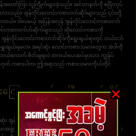
ိန်အတော်ကြာ လူကြိုက်များခဲ့သည်။ အင်တာနက်ကို စပြီးလုပ်
းလာသည်။ အွန်လိုင်းလောင်းကစားဝဘ်ဆိုဒ်များသည် ၎င်းတို့
င်လာတယ်။ ဒါပေမယ့် အပြန်အလှန် အွန်လိုင်းလောင်းကစားဝဘ်
လောင်းကစားဝက်ဘ်ဆိုက်များသည် ထိုလောင်းကစားကို
အွန်လိုင်းလောင်းကစားဝဘ်ဆိုဒ်ကိုရွေးချယ်ရာတွင် ဘယ်ဝဘ်
ရွေးချယ်ရမလဲ။ အရင်ဆုံး လောင်းကစားသမားတွေက အဲဒါကို
ဘယ်လောက် စိတ်ချရလဲ တကယ်​​ပေးဆပ်​မှာလား ကျွန်ုပ်
သို့မဟုတ် ကစားပါက၊ ဤအရာသည် ကစားသမားကိုယ်တိုင်
။
ကြေး 10ဘတ်မှစပြီးလောင်းနိုင်
းဆုံး အွန်လိုင်းလောင်းကစား ၀က်ဘ်ဆိုက်ဖြစ်သည်။ တိုးတက်
ွဲ့တစ်ဖွဲ့အပါအဝင် ၊ ပရော်ဖက်ရှင်နယ်အဖွဲ့တစ်ဖွဲ့နှင့် စနစ်