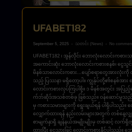
UFABET182
September 5, 2025
သတင်း (News)
No commen
UFABET182 ၊ အွန်လိုင်း ဘောလုံးလောင်းကစားသည် အေ
အကောင်းဆုံး ဘောလုံးလောင်းကစားစနစ်၊ ငွေသွင်
မိနစ်သာလောင်းကစား…ပျော်စရာတွေအားလုံးကို လက်
သည့် ပြဿနာ မရှိတော့ပါ။ ကျွန်ုပ်တို့၏စနစ်အား စ
လောင်းကစားလုပ်ကြပါစို့။ ၁ မိနစ်အတွင်း အပြည့်
က်ဘ်ဆိုဒ်အသစ်တစ်ခု ဖြစ်သည်။ ဝန်ဆောင်မှုသည် မြ
မှ ကစားသမားများကို ရွေးချယ်ရန် ပါရှိပါသည
လျှောက်ထားရန် နည်းလမ်းများအတွက် တစ်နေ့လျှင် 
စာမျက်နှာရှိ ချန်နယ်အမျိုးမျိုးမှ တစ်ဆင့် လက်ရ
ထားပြီး ငွေသားဖြင့် လောင်းကစားနိုင်ပါသည်။ 