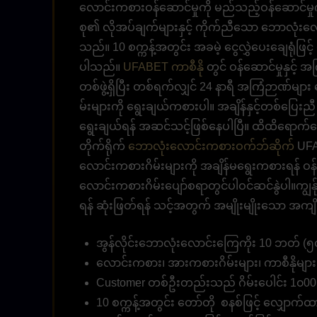
လောင်းကစားဝန်ဆောင်မှုကို မည်သည့်ဝန်ဆောင်မှု
စု၏ လိုအပ်ချက်များနှင့် ကိုက်ညီသော ဘောလုံးလော
သည်။ 10 စက္ကန့်အတွင်း အခမဲ့ ငွေလွှဲပေးချေရုံဖြင့
ပါသည်။
UFABET ကာစီနို
တွင် ဝန်ဆောင်မှုနှင့်
တစ်ဖွဲ့ရှိပြီး တစ်ရက်လျှင် 24 နာရီ အကြံဉာဏ်မ
မ်းများကို ရွေးချယ်ကစားပါ။ အချိန်နှင့်တစ်ပြ
ရွေးချယ်ရန် အဆင်သင့်ဖြစ်နေပါပြီ။ ထိထိရောက်ရော
တိုက်ရိုက်
ဘောလုံးလောင်းကစားဝက်ဘ်ဆိုက်
UFA
လောင်းကစားဂိမ်းများကို အချိန်မရွေးကစားရန် ဝန်
လောင်းကစားဂိမ်းပျော်စရာတွင်ပါဝင်ဆင်နွဲပါ။ကျွန်
ရန် ဆုံးဖြတ်ရန် သင့်အတွက် အမျိုးမျိုးသော အကျ
အွန်လိုင်းဘောလုံးလောင်းကြေကိုး 10 ဘတ် (၅၀၀
လောင်းကစား၊ အားကစားဂိမ်းများ၊ ကာစီနိုမျ
Customer တစ်ဦးတည်းသည် ဂိမ်းပေါင်း 1၀00
10 စက္ကန့်အတွင်း တော်တို စနစ်ဖြင့် လျှောက်ထာ