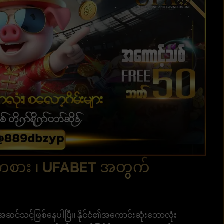
းကစား ၊ UFABET အတွက်
ု့ အဆင်သင့်ဖြစ်နေပါပြီ။ နိုင်ငံ၏အကောင်းဆုံးဘောလုံး