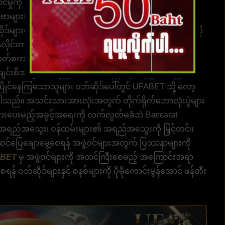
ောင်မှုကို ပေးဆောင်နေပါသည် ။
UFABET
ဝဘ်ဆိုဒ်၏
ဗာများ၊ အမြင့်ဆုံးလုံခြုံရေး စနစ်ဖြစ်ပြီး အလောင်းအစား
းထက် များစွာပိုများသည်၊ ဘောလုံးပွဲပေါက်နှုန်းများကို
လိုင်းကာစီနို အွန်လိုင်းဘေကာရာ၊ အွန်လိုင်းစလော့များ၊
၊ ဘတ်စကတ်ဘော၊ ဘေ့စ်ဘော၊ တင်းနစ်နှင့် အခြားအရာများစွာ
်းချင်းစီအတွက် မတူညီသောကစားနှုန်းများကိုပြသသည့် ဝဘ်
ပြိုင်နေကြသောသူများ ဝဘ်ဆိုဒ်ပေါ်တွင် UFABET သို့ လော့
ိပါသည်။ အသင်းသားအားလုံးအတွက် တိုက်ရိုက်ဘောလုံးပွဲများ
း အားပေးမည့်အခွင့်အရေးကို လက်လွတ်မခံဘဲ Baccarat
ထွက်အရည်အသွေး၊ ဝန်ထမ်းများ၏ အရည်အသွေးကို မြှင့်တင်။
အဆင်ပြေချောမွေ့စေရန် အဖွဲ့ဝင်များအတွက် ပြဿနာများကို
BET
မှ အဖွဲ့ဝင်များကို အထင်ကြီးစေမည့် အကြောင်းအရာ
ရန် ဝဘ်ဆိုဒ်များနှင့် စနစ်များကို ပိုမိုကောင်းမွန်အောင် ဖန်တီး