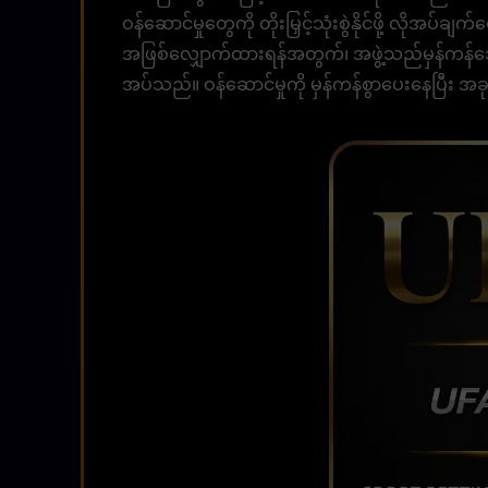
ဝန်ဆောင်မှုတွေကို တိုးမြှင့်သုံးစွဲနိုင်ဖို့ လိုအ
အဖြစ်လျှောက်ထားရန်အတွက်၊ အဖွဲ့သည်မှန်ကန်
အပ်သည်။ ဝန်ဆောင်မှုကို မှန်ကန်စွာပေးနေပြီး အခ