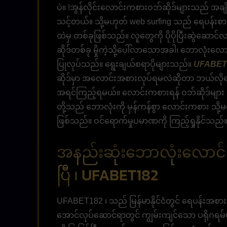
ပဲ။ !အွန်လိုင်းလောင်းကစားဝဘ်ဆိုဒ်များသည် အချ
သင့်တယ်။ သို့မဟုတ် web surfing သည် ရေပန်းစာ
ထဲမှ တစ်ခုဖြစ်သည်။ လူတွေကို ပိုပိုပြီးဆွဲဆော
ဆိုဒ်တစ်ခု မှိုကဲ့သို့ပေါ်လာသောအခါ၊ ဘောလုံး
ပြုလုပ်သည်။ ရွေးချယ်စရာပိုများသည်။
UFABET
ဆိုဒ်မှာ အလောင်းအစားလုပ်ရမလဲဆိုတာ ဘယ်လို
အရင်ကြည့်ရမယ်။ လောင်းကစားရန် ဝဘ်ဆိုဒ်များ 
တို့သည် ဘောလုံးကို မှန်ကန်စွာ လောင်းကစား 
ဖြစ်သည်။ ဝင်ရောက်မှုပမာဏကို ကြည့်ရှုနိုင်သည်
အနည်းဆုံးဘောလုံးလောင်း
ပြီ ၊ UFABET182
UFABET182 ၊ သည် မြန်မာနိုင်ငံတွင် ရေပန်းအစာ
အောင်လုပ်ဆောင်ရာတွင် ကျွမ်းကျင်သော ပရိုဂရမ်မာအဖ