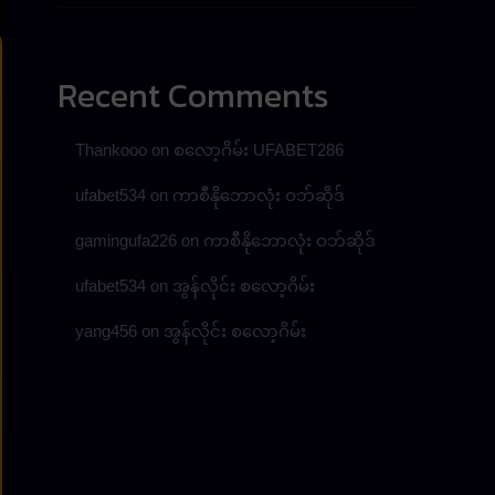
Recent Comments
Thankooo
on
စလော့ဂိမ်း UFABET286
ufabet534
on
ကာစီနိုဘောလုံး ဝဘ်ဆိုဒ်
gamingufa226
on
ကာစီနိုဘောလုံး ဝဘ်ဆိုဒ်
ufabet534
on
အွန်လိုင်း စလော့ဂိမ်း
yang456
on
အွန်လိုင်း စလော့ဂိမ်း