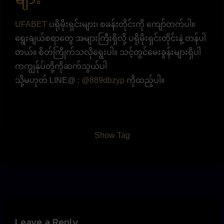
UFABET
ပရိုမိုးရှင်းများ၊ စခန်းတိုင်းကို ကျော်တက်ပါ။
ရွေးချယ်စရာတွေ အများကြီးရှိလို့ ပရိုမိုးရှင်းတိုင်းနဲ့ တန်ပါ
တယ်။ စိတ်ကြိုက်သလိုရွေးပါ။ သင့်တွင်မေးခွန်းများရှိပါ
ကကျွန်ုပ်တို့ကိုဆက်သွယ်ပါ
သို့မဟုတ် LINE@ :
@889dbzyp
ကိုထည့်ပါ။
Show Tag
Leave a Reply