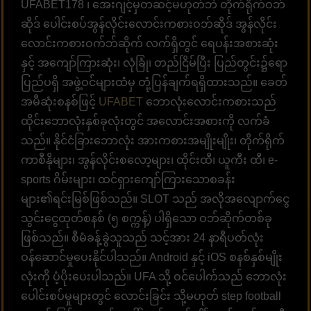
UFABET178 ၊ အေးဂျင့်မှတဆင့်မဟုတ်ဘဲ တိုက်ရိုက်ဝဘ်
ဆိုဒ် ပေါင်းစပ်အွန်လိုင်းလောင်းကစားဝဘ်ဆိုဒ် အွန်လိုင်း
လောင်းကစားဝက်ဘ်ဆိုက် လက်ရှိတွင် ရေပန်းအစားဆုံး
နှင့် အကျော်ကြားဆုံး၊ လုံခြုံ၊ တည်ငြိမ်ပြီး ပြည်တွင်း၌ရော
ပြည်ပရှိ အဖွဲ့ဝင်များထံမှ တုံ့ပြန်ချက်ရရှိထားသည်။ ခေတ်
အမီဆုံးစနစ်ဖြင့်
UFABET
ဘောလုံးလောင်းကစားသည်
ထိုင်းဘောလုံးနှစ်ခုလုံးတွင် အလောင်းအစားကို လက်ခံ
သည်။ နိုင်ငံခြားဘောလုံး အားကစားအမျိုးမျိုး၊ တိုက်ရိုက်
ကာစီနိုများ၊ အွန်လိုင်းစလော့များ၊ ထိုင်းထီ၊ ယူကီး ထီ၊ e-
sports ဂိမ်းများ၊ ထင်ရှားကျော်ကြားသောစခန်း
များ၏ရင်းမြစ်ဖြစ်သည်။ SLOT သည် အလိုအလျောက်ငွေ
သွင်းငွေထုတ်စနစ် (၅ စက္ကန့်) ပါရှိသော ဝဘ်ဆိုက်တစ်ခု
ဖြစ်သည်။ စီမံခန့်ခွဲသူသည် သင့်အား 24 နာရီပတ်လုံး
ဝန်ဆောင်မှုပေးနိုင်ပါသည်။ Android နှင့် iOS စနစ်နှစ်မျိုး
လုံးကို ပံ့ပိုးပေးပါသည်။ UFA သို့ ဝင်ပေါက်သည် ဘောလုံး
ပေါင်းစပ်မှုများတွင် လောင်းခြင်း သို့မဟုတ် step football