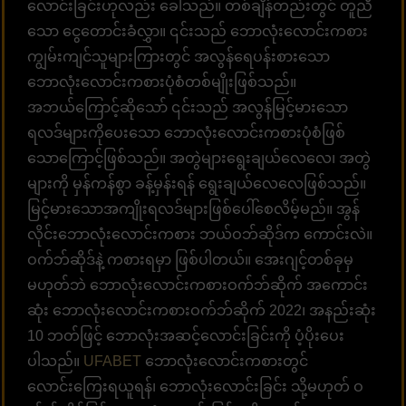
လောင်းခြင်းဟုလည်း ခေါ်သည်။ တစ်ချိန်တည်းတွင် တူညီ
သော ငွေတောင်းခံလွှာ။ ၎င်းသည် ဘောလုံးလောင်းကစား
ကျွမ်းကျင်သူများကြားတွင် အလွန်ရေပန်းစားသော
ဘောလုံးလောင်းကစားပုံစံတစ်မျိုးဖြစ်သည်။
အဘယ်ကြောင့်ဆိုသော် ၎င်းသည် အလွန်မြင့်မားသော
ရလဒ်များကိုပေးသော ဘောလုံးလောင်းကစားပုံစံဖြစ်
သောကြောင့်ဖြစ်သည်။ အတွဲများရွေးချယ်လေလေ၊ အတွဲ
များကို မှန်ကန်စွာ ခန့်မှန်းရန် ရွေးချယ်လေလေဖြစ်သည်။
မြင့်မားသောအကျိုးရလဒ်များဖြစ်ပေါ်စေလိမ့်မည်။ အွန်
လိုင်းဘောလုံးလောင်းကစား ဘယ်ဝဘ်ဆိုဒ်က ကောင်းလဲ။
ဝက်ဘ်ဆိုဒ်နဲ့ ကစားရမှာ ဖြစ်ပါတယ်။ အေးဂျင့်တစ်ခုမှ
မဟုတ်ဘဲ ဘောလုံးလောင်းကစားဝက်ဘ်ဆိုက် အကောင်း
ဆုံး ဘောလုံးလောင်းကစားဝက်ဘ်ဆိုက် 2022၊ အနည်းဆုံး
10 ဘတ်ဖြင့် ဘောလုံးအဆင့်လောင်းခြင်းကို ပံ့ပိုးပေး
ပါသည်။
UFABET
ဘောလုံးလောင်းကစားတွင်
လောင်းကြေးရယူရန်၊ ဘောလုံးလောင်းခြင်း သို့မဟုတ် ဝ