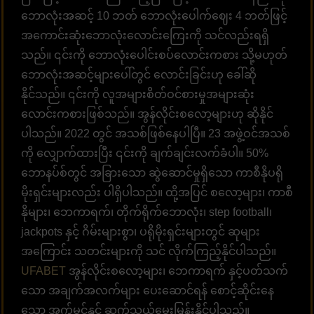
ဘောလုံးအဆင့် 10 ဘတ် ဘောလုံးပေါက်ဈေး 4 ဘတ်ဖြင့်
အကောင်းဆုံးဘောလုံးလောင်းကြေးကို သင်လည်းရရှိ
သည်။ ၎င်းကို ဘောလုံးပေါင်းစပ်လောင်းကစား သို့မဟုတ်
ဘောလုံးအဆင့်များပေါ်တွင် လောင်းခြင်းဟု ခေါ်ဆို
နိုင်သည်။ ၎င်းကို လူအများစိတ်ဝင်စားမှုအများဆုံး
လောင်းကစားဖြစ်သည်။ အွန်လိုင်းစလော့များဟု ဆိုနိုင်
ပါသည်။ 2022 တွင် အသစ်ဖြစ်နေပါပြီ။ 23 အဖွဲ့ဝင်အသစ်
ကို လျှောက်ထားပြီး ၎င်းကို ချက်ချင်းလက်ခံပါ။ 50%
ဘောနပ်စ်တွင် အခြားသော ဆွဲဆောင်မှုရှိသော ကာစီနိုပရို
မိုးရှင်းများလည်း ပါရှိပါသည်။ ထို့အပြင် စလော့များ၊ ကာစီ
နိုများ၊ ဘေကာရက်၊ တိုက်ရိုက်ဘောလုံး၊ step football၊
jackpots နှင့် ဂိမ်းများစွာ၊ ပရိုမိုးရှင်းများတွင် ဆုများ
အကြောင်း သတင်းများကို သင် လိုက်ကြည့်နိုင်ပါသည်။
UFABET
အွန်လိုင်းစလော့များ၊ ဘေကာရက် နှင့်ပတ်သက်
သော အချက်အလက်များ ပေးဆောင်ရန် စောင့်ဆိုင်းနေ
သော အက်မင်နှင့် ဆက်သွယ်မေးမြန်းနိုင်ပါသည်။