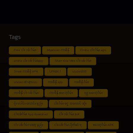
Tags
Free ငါး ပစ် ဂိမ်း
Myanmar ကာစီနို
Online ငါး ဂိမ်း apk
online ငါး ပစ် ဂိမ်းapp
Shan Koe Mee ငါး ပစ် ဂိမ်း
Shwe ကာစီနို APK
UFABET
ufabet888
ufabet เข้าสู่ระบบ
ကာစီနို app
ကာစီနို ဂိမ်း
ကာစီနို ငါး ပစ် ဂိမ်း
ကာစီနို စလော့ဂိမ်း
ကျွဲ စလော့ဂိမ်း
ဂိုး ပေါင်း လောင်း နည်း
ငါး ဂိမ်း ငွေ အကောင် ဆုံး
ငါးပစ်ဂိမ်း App download
ငါး ပစ် ဂိမ်း link
ငါး ပစ် ဂိမ်း ဆော့ နည်း
ငါး ပစ် ဂိမ်း ပိုက်ဆံ ရ
စလော့ဂိမ်း APK