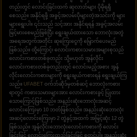
တည်းတွင် လောင်းခြင်းထက် ဆုလာဘ်များ ပိုမိုရရှိ
စေသည်။ အနိုင်ရဖို့ အခွင့်အလမ်းပိုများတဲ့အသင်းကို များ
များရွေးပါ။ ၎င်းသည် သင့်အား အနိုင်ရရန် အခွင့်အလမ်း
မြင့်မားစေမည်ဖြစ်ပြီး ရွေးချယ်ထားသော ဘောလုံးအတွဲ
အရေအတွက်အတိုင်း ဆုကြေးငွေကို မြှောက်ပေးမည်
ဖြစ်သည်။ ထို့ကြောင့်၊ လောင်းကစားသမားအများစုသည်
လောင်းကစားတစ်ခုတည်း သို့မဟုတ် အွန်လိုင်း
လောင်းကစားတစ်ခုတည်းတွင် လောင်းမည့်အစား အွန်
လိုင်းလောင်းကစားများကို ရွေးချယ်ကစားရန် ရွေးချယ်ကြ
သည်။
UFABET
ဝက်ဘ်ဆိုဒ်မှတစ်ဆင့် ဘောလုံးကစား
ရာတွင် ကစားသမားများအား လောင်းကစားခွင့် ပြုထား
သောကြောင့်ဖြစ်သည်။ အနည်းဆုံးဘောလုံးအဆင့်
လောင်းကြေးမှာ 10 ဘတ်ဖြစ်သည်။ အနည်းဆုံးဘောလုံး
အဆင့်လောင်းကြေးမှာ 2 တွဲနှင့်အထက် အမြင့်ဆုံး 12 တွဲ
ဖြစ်သည်။ အွန်လိုင်းဘောလုံးလောင်းကစားကို လောင်း
ခြင်းဖြင့် လောင်းကြေးထည့်ခြင်းဖြင့် စတင်ပါ။ အနည်းဆုံး