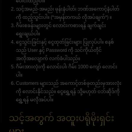
ပေါင်းထည့်ပါ။
သင့်အမည်-အမည်၊ ဖုန်းနံပါတ်၊ ဘဏ်အကောင့်နံပါတ်
ကို ထည့်သွင်းပါ။ (*အမှန်တကယ် လိုအပ်ချက်*) ။
ဂိမ်းစခန်းများတွင် လောင်းကစားရန် ချက်ချင်း
ရွေးချယ်ပါ။
ငွေသွင်းခြင်းနှင့် ငွေထုတ်ခြင်းများ ပြုလုပ်ပါ။ စနစ်
သည် User နှင့် Password ကို သင်ကိုယ်တိုင်
အလိုအလျောက် လက်ခံပါသည်။
ဂိမ်းအားလုံးကို လောင်းပါ၊ ဂိမ်း 1000 ကျော် လောင်း
ပါ။
Customers များသည် အကောင့်တစ်ခုတည်းမှအားလုံး
ကို လောင်းနိုင်သည်။ ငွေရွှေ့ရန် သို့မဟုတ် ဝဘ်ဆိုဒ်ကို
ရွှေ့ရန် မလိုအပ်ပါ။
သင့်အတွက် အထူးပရိုမိုးရှင်း
များ