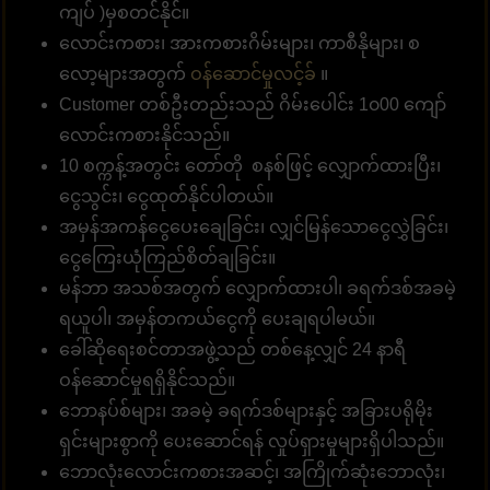
ကျပ် )မှစတင်နိုင်။
လောင်းကစား၊ အားကစားဂိမ်းများ၊ ကာစီနိုများ၊ စ
လော့များအတွက်
ဝန်ဆောင်မှုလင့်ခ်
။
Customer တစ်ဦးတည်းသည် ဂိမ်းပေါင်း 1၀00 ကျော်
လောင်းကစားနိုင်သည်။
10 စက္ကန့်အတွင်း တော်တို စနစ်ဖြင့် လျှောက်ထားပြီး၊
ငွေသွင်း၊ ငွေထုတ်နိုင်ပါတယ်။
အမှန်အကန်ငွေပေးချေခြင်း၊ လျှင်မြန်သောငွေလွှဲခြင်း၊
ငွေကြေးယုံကြည်စိတ်ချခြင်း။
မန်ဘာ အသစ်အတွက် လျှောက်ထားပါ၊ ခရက်ဒစ်အခမဲ့
ရယူပါ၊ အမှန်တကယ်ငွေကို ပေးချရပါမယ်။
ခေါ်ဆိုရေးစင်တာအဖွဲ့သည် တစ်နေ့လျှင် 24 နာရီ
ဝန်ဆောင်မှုရရှိနိုင်သည်။
ဘောနပ်စ်များ၊ အခမဲ့ ခရက်ဒစ်များနှင့် အခြားပရိုမိုး
ရှင်းများစွာကို ပေးဆောင်ရန် လှုပ်ရှားမှုများရှိပါသည်။
ဘောလုံးလောင်းကစားအဆင့်၊ အကြိုက်ဆုံးဘောလုံး၊