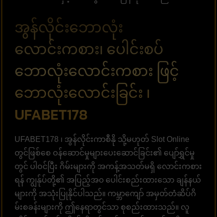
အွန်လိုင်းဘောလုံး
လောင်းကစား၊ ပေါင်းစပ်
ဘောလုံးလောင်းကစား ဖြင့်
ဘောလုံးလောင်းခြင်း ၊
UFABET178
UFABET178 ၊ အွန်လိုင်းကာစီနို သို့မဟုတ် Slot Online
တွင်ဖြစ်စေ ဝန်ဆောင်မှုများပေးဆောင်ခြင်း၏ ပျော်ရွှင်မှု
တွင် ပါဝင်ပြီး ဂိမ်းများကို အကန့်အသတ်မရှိ လောင်းကစား
ရန် ကျွန်ုပ်တို့၏ အပြည့်အ၀ ပေါင်းစည်းထားသော ချန်နယ်
များကို အသုံးပြုနိုင်ပါသည်။ ကမ္ဘာကျော် အမှတ်တံဆိပ်ဂိ
မ်းစခန်းများကို ဤနေရာတွင်သာ စုစည်းထားသည်။ လူ