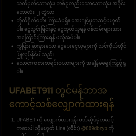
သတ်မှတ်ဘောလုံး၊ တစ်ခုတည်းသောဘောလုံး၊ အဝိုင်း
ဘောလုံး၊ ၂ တွဲသာ
တိုက်ရိုက်ဝဘ်၊ ကြားခံမရှိ။ အေးဂျင့်မှတဆင့်မဟုတ်
ပါ။ ငွေသွင်းခြင်းနှင့် ငွေထုတ်ယူရန် ဝန်ထမ်းများအား
အကြောင်းကြားရန် မလိုအပ်ပါ။
ကွဲပြားခြားနားသော ငွေပေးငွေယူများကို သင်ကိုယ်တိုင်
ပြုလုပ်နိုင်ပါသည်။
လောင်းကစားစာရင်းဇယားများကို အချိန်မရွေးကြည့်ရှု
ပါ။
UFABET911 တွင်မန်ဘာအ
ကောင့်သစ်လျှောက်ထားရန်
UFABET ကို လျှောက်ထားရန်၊ ဝဘ်ဆိုဒ်မှတဆင့်
ကစားပါ သို့မဟုတ် Line (လိုင်း)
@889dbzyp
ကို