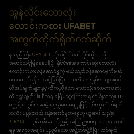
အွန်လိုင်းဘောလုံး
လောင်းကစား UFABET
အတွက်တိုက်ရိုက်ဝဘ်ဆိုက်
နာမည်ကြီး
UFABET
တိုက်ရိုက်ဝဘ်ဆိုဒ်ကို ပေးဖို့
အဆင်သင့်ဖြစ်နေပါပြီ။ နိုင်ငံ၏အကောင်းဆုံးဘောလုံး
လောင်းကစားဝန်ဆောင်မှုကို မည်သည့်ဝန်ဆောင်မှုကိုမဆို
ပေးဆောင်ရန် အသင့်ဖြစ်ပြီး၊ အပလီကေးရှင်းအများစု၏
လိုအပ်ချက်များနှင့် ကိုက်ညီသော ဘောလုံးလောင်းကစား
ကို ရွေးချယ်ပါ။ စီတ်ချရပြီး ငွေကြေးအရ လုံခြုံသည်။ 10
စက္ကန့်အတွင်း အခမဲ့ ငွေလွှဲပေးချေရုံဖြင့် ၎င်းကို တိုက်ရိုက်
အသုံးပြုနိုင်သည့် ဝန်ဆောင်မှုတစ်ခုဟု ယူဆပါသည်။
UFABET
တွင် ဝန်ဆောင်မှုနှင့် အကြံဉာဏ်များ ပေးဆောင်
ရန် အရည်အချင်းပြည့်မီသော အဖွဲ့တစ်ဖွဲ့ရှိပြီး တစ်ရက်