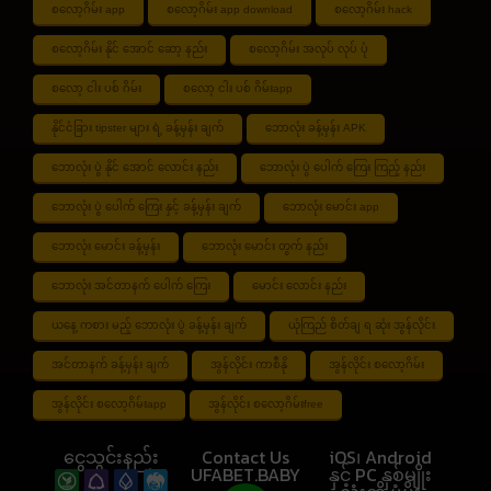
စလော့ဂိမ်း app
စလော့ဂိမ်း app download
စလော့ဂိမ်း hack
စလော့ဂိမ်း နိုင် အောင် ဆော့ နည်း
စလော့ဂိမ်း အလုပ် လုပ် ပုံ
စလော့ ငါး ပစ် ဂိမ်း
စလော့ ငါး ပစ် ဂိမ်းapp
နိုင်ငံခြား tipster များ ရဲ့ ခန့်မှန်း ချက်
ဘောလုံး ခန့်မှန်း APK
ဘောလုံး ပွဲ နိုင် အောင် လောင်း နည်း
ဘောလုံး ပွဲ ပေါက် ကြေး ကြည့် နည်း
ဘောလုံး ပွဲ ပေါက် ကြေး နှင့် ခန့်မှန်း ချက်
ဘောလုံး မောင်း app
ဘောလုံး မောင်း ခန့်မှန်း
ဘောလုံး မောင်း တွက် နည်း
ဘောလုံး အင်တာနက် ပေါက် ကြေး
မောင်း လောင်း နည်း
ယနေ့ ကစား မည့် ဘောလုံး ပွဲ ခန့်မှန်း ချက်
ယုံကြည် စိတ်ချ ရ ဆုံး အွန်လိုင်း
အင်တာနက် ခန့်မှန်း ချက်
အွန်လိုင်း ကာစီနို
အွန်လိုင်း စလော့ဂိမ်း
အွန်လိုင်း စလော့ဂိမ်းapp
အွန်လိုင်း စလော့ဂိမ်းfree
ငွေသွင်းနည်း
Contact Us
iOS၊ Android
UFABET.BABY
နှင့် PC နှစ်မျိုး