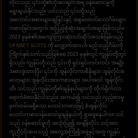
တိုင်းသည် ၎င်းတို့၏လိုအပ်ချက်အရ ဝန်ဆောင်မှုကို
ရွေးချယ်နိုင်သည်၊ ယင်းသည် ၎င်းတို့သည်
အလောင်းအစားများချခြင်းနှင့် အစွမ်းထက်သောဂိမ်းများ
ကစားခြင်းအတွက် အပြည့်စုံဆုံးအချက်အချာဖြစ်သည်။
2023 ခုနှစ်၏အကျော်ကြားဆုံးဝဘ်ဆိုဒ်အသစ်ဖြစ်သည့်
UFABET SLOTS
ကို လျှောက်ထားပါ၊ မည်သည့်ဂိမ်းကို
ကြိုက်နှစ်သက်သည်ဖြစ်စေ 2023 ခုနှစ်တွင် ကျွန်ုပ်တို့တွင်
ရှိသည်၊ ကျွန်ုပ်တို့သည် ၎င်းကို ရှင်းရှင်းလင်းလင်း အမျိုး
အစားခွဲထားပြီး၊ ၎င်းကို အွန်လိုင်းကာစီနိုများ၊ အွန်လိုင်းစ
လော့များ၊ အွန်လိုင်းအားကစားများ အပါအဝင် အွန်လိုင်း
ထီ၊ သင်သည် ကျွန်ုပ်တို့၏ချန်နယ်များကို တိုက်ရိုက်လာ
ရောက်ခံစားနိုင်ပါသည်။ အကယ်၍ သင်သည် လှည့်စားမှု
မှတ်တမ်းမရှိသော လောင်းကစားဖြင့် စံအွန်လိုင်း
လောင်းကစားဝန်ဆောင်မှုချန်နယ်ကို ရှာဖွေနေပါက။ သင်
သည် ဝန်ဆောင်မှုကို အသုံးပြု၍ အချိန်တိုင်း သင့်အား
ကူညီပံ့ပိုးပေးသည့် အတွေ့အကြုံရှိအဖွဲ့နှင့်အတူ ကျွန်ုပ်