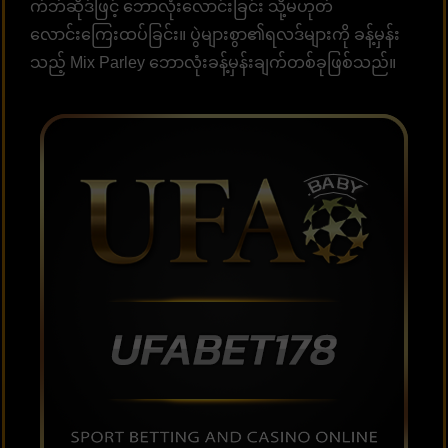
က်ဘ်ဆိုဒ်ဖြင့် ဘောလုံးလောင်းခြင်း သို့မဟုတ်
လောင်းကြေးထပ်ခြင်း။ ပွဲများစွာ၏ရလဒ်များကို ခန့်မှန်း
သည့် Mix Parley ဘောလုံးခန့်မှန်းချက်တစ်ခုဖြစ်သည်။