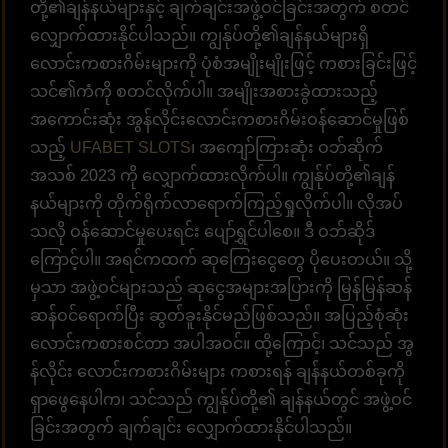
တို့၏ချန်နယ်များနှင့် ချက်ချင်းအဖွဲ့ဝင်ခြင်းအတွက် စတင်
လျှောက်ထားနိုင်ပါသည်။ ကျွန်ုပ်တို့၏ချန်နယ်များရှိ
လောင်းကစားဂိမ်းများကို ပုံစံအမျိုးမျိုးဖြင့် ကစားခြင်းဖြင့်
သင်၏ကံကို စတင်လိုက်ပါ။ အမျိုးအစားခွဲထားသည့်
အကောင်းဆုံး အွန်လိုင်းလောင်းကစားဂိမ်းဝန်ဆောင်မှုဖြစ်
သည့်
UFABET SLOTS
၊ အကျော်ကြားဆုံး ဝဘ်ဆိုက်
အသစ် 2023 ကို လျှောက်ထားလိုက်ပါ။ ကျွန်ုပ်တို့၏ချန်
နယ်များကို တိုက်ရိုက်လာရောက်ကြည့်ရှုလိုက်ပါ။ လိုအပ်
သလို ဝန်ဆောင်မှုပေးရင်း ပျော်ရွှင်ပါစေ။ ဒီ ဝဘ်ဆိုဒ်
ကြောင့်ပါ။ အရင်ကထက် ဆုကြေးငွေတွေ ပိုပေးတယ်။ သို့
မှသာ အဖွဲ့ဝင်များသည် ဆုငွေအများအပြားကို မြန်မြန်ဆန်
ဆန်ဝင်ရောက်ပြီး ဆွတ်ခူးနိုင်မည်ဖြစ်သည်။ အပြည့်စုံဆုံး
လောင်းကစားစင်တာ အပါအဝင်။ ထို့ကြောင့်၊ သင်သည် အွ
န်လိုင်း လောင်းကစားဂိမ်းများ ကစားရန် ချန်နယ်တစ်ခုကို
ရှာဖွေနေပါက၊ သင်သည် ကျွန်ုပ်တို့၏ ချန်နယ်တွင် အဖွဲ့ဝင်
ခြင်းအတွက် ချက်ချင်း လျှောက်ထားနိုင်ပါသည်။