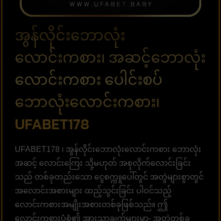
အွန်လိုင်းဘောလုံး
လောင်းကစား၊ အဆင့်ဘောလုံး
လောင်းကစား ပေါင်းစပ်
ဘောလုံးလောင်းကစား၊
UFABET178
UFABET178 ၊ အွန်လိုင်းဘောလုံးလောင်းကစား ဘောလုံး
အဆင့် လောင်းကြေး သို့မဟုတ် အစုလိုက်လောင်းခြင်း
သည် တစ်ခုတည်းသော ငွေစက္ကူပေါ်တွင် အတွဲများစွာတွင်
အလောင်းအစားများ ထည့်သွင်းခြင်း ပါဝင်သည့်
လောင်းကစားအမျိုးအစားတစ်ခုဖြစ်သည်။ ဤ
လောင်းကစားပုံစံ၏ အားသာချက်များမှာ- အတွဲတစ်ခု