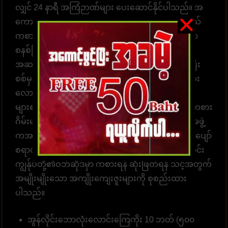
လျှင် 24 နာရီ အကြံဉာဏ်များ ပေးဆောင်နိုင်ပါသည်။ အ
ကောင့်ထဲဝင်လာပြီး လောင်းကစားဂိမ်းများကို ရွေးချယ်
ကစားပါ။ အချိန်နှင့်တစ်ပြေးညီ လောင်းကစားနိုင်သော
စနစ်ဖြစ်ပါတယ်။ အလောင်းအစားရွေးချယ်ရန်
အဆင်သင့်ဖြစ်နေပါပြီ။ ထိထိရောက်ရောက် မြန်ဆန်ပြီး
စစ်မှန်သော ပေးချေမှုများ၊ နံပါတ် 1 တိုက်ရိုက်ဘောလုံး
လောင်းကစားဝက်ဘ်ဆိုက် UFABET သည် လူအ
များ၏နှလုံးသားကို အနိုင်ယူသည်။ အွန်လိုင်းလောင်းကစား
ဂိမ်းများကို အချိန်မရွေးကစားရန် ဝန်ဆောင်မှုပေးတဲ့အဖွဲ့
ကအမြဲ စောင့်ဆိုင်းနေပါတယ်။ အွန်လောင်းကစားဂိမ်းပျော်
စရာတွင်ပါဝင်ဆင်နွဲပါ။ကျွန်ုပ်တို့သည် အောက်ပါအတိုင်း
ကျွန်ုပ်တို့၏ဝဘ်ဆိုဒ်မှာ ကစားရန် ဆုံးဖြတ်ရန် သင့်အတွက်
အမျိုးမျိုးသော အကျိုးကျေးဇူးများကို စုစည်းထား
ပါသည်။
အွန်လိုင်းဘောလုံးလောင်းကြေကိုး 10 ဘတ် (၅၀၀