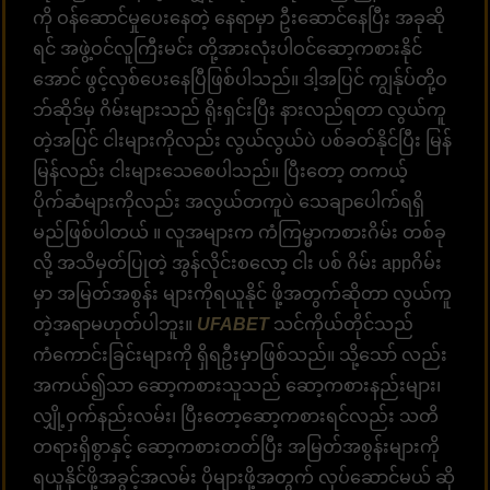
ကို ဝန်ဆောင်မှုပေးနေတဲ့ နေရာမှာ ဦးဆောင်နေပြီး အခုဆို
ရင် အဖွဲ့ဝင်လူကြီးမင်း တို့အားလုံးပါဝင်ဆော့ကစားနိုင်
အောင် ဖွင့်လှစ်ပေးနေပြီဖြစ်ပါသည်။ ဒါ့အပြင် ကျွန်ုပ်တို့ဝ
ဘ်ဆိုဒ်မှ ဂိမ်းများသည် ရိုးရှင်းပြီး နားလည်ရတာ လွယ်ကူ
တဲ့အပြင် ငါးများကိုလည်း လွယ်လွယ်ပဲ ပစ်ခတ်နိုင်ပြီး မြန်
မြန်လည်း ငါးများသေစေပါသည်။ ပြီးတော့ တကယ့်
ပိုက်ဆံများကိုလည်း အလွယ်တကူပဲ သေချာပေါက်ရရှိ
မည်ဖြစ်ပါတယ် ။ လူအများက ကံကြမ္မာကစားဂိမ်း တစ်ခု
လို့ အသိမှတ်ပြုတဲ့ အွန်လိုင်းစလော့ ငါး ပစ် ဂိမ်း appဂိမ်း
မှာ အမြတ်အစွန်း များကိုရယူနိုင် ဖို့အတွက်ဆိုတာ လွယ်ကူ
တဲ့အရာမဟုတ်ပါဘူး။
UFABET
သင်ကိုယ်တိုင်သည်
ကံကောင်းခြင်းများကို ရှိရဦးမှာဖြစ်သည်။ သို့သော် လည်း
အကယ်၍သာ ဆော့ကစားသူသည် ဆော့ကစားနည်းများ၊
လျှို့ဝှက်နည်းလမ်း၊ ပြီးတော့ဆော့ကစားရင်လည်း သတိ
တရားရှိစွာနှင့် ဆော့ကစားတတ်ပြီး အမြတ်အစွန်းများကို
ရယူနိုင်ဖို့အခွင့်အလမ်း ပိုများဖို့အတွက် လုပ်ဆောင်မယ် ဆို