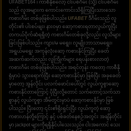
UFABET164 ၊ ကာစီနိုစလော့ ငါးပစ်ဂိမ်း (သို့) ငါးပစ်ဂိမ်း
သည် လူအများက ကောင်းကောင်းသိရှိကြပြီးသားသော
ကစားဂိမ်း တစ်ခုဖြစ်ပါသည်။
UFABET
ဒီဂိမ်းသည် လူ
တိုင်း၏ ပါးစပ်ဖျး၊ နားဝမှာ ဆော့ကစားရတာလွယ်ကူပြီး
တကယ်ပိုက်ဆံရရှိတဲ့ ကစားဂိမ်းတစ်ခုလို့လည်း လူသိများ
ခြင်းဖြစ်ပါသည်။ ကျား/မ မရွေး၊ လူမျိုးဘာသာမရွေး၊
အရွယ်မရွေး အကုန်လုံးဆော့ ကစားနိုင်ကြပြီး ခေတ်
အဆက်ဆက်လည်း လူကြိုက်များ ရေပန်းစားလာတဲ့
ကစားဂိမ်း တစ်ခုဖြစ်ပါသည်။ အရင်တုန်း ကတော့ ကာစီနို
ရုံမှာပဲ သွားရောက်ပြီး ဆော့ကစားနိုင်မှာ ဖြစ်ပြီး အခုခေတ်
မှာတော့ အွန်လိုင်း ပလက်ဖောင်းပေါ်တွင် လွယ်ကူစွာဆော့
ကစားနိုင်တာကြောင့် ပိုပြီးလို့တောင် သက်တောင့်သက်သာ
စွာနှင့် လွယ်ကူစွာ အိမ်တွင်းမှာပဲ ဆော့ကစားနိုင်မှာ ဖြစ်
ပါသည်။ ပြီးတော့ ၎င်း၏ရိုးရှင်းပြီး လွယ်ကူတဲ့ ဆော့
ကစားဟန်တို့ကြောင့် နှင့် ပစ်ခတ်နေစဉ်အတွင်း အချိန်တိုင်း
မှာ jackpot များကိုရရှိနိုင်ပါသေးသည်။ ငါးအကောင် သေး