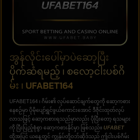
အွန်လိုင်းပေါ်မှာပဲဆော့ပြီး
ပိုက်ဆံရမည့် ၊ စလော့ငါးပစ်ဂိ
မ်း ၊ UFABET164
UFABET164 ၊ ဂိမ်း၏ လုပ်ဆောင်ချက်တွေကို ဆော့ကစား
နေစဉ်မှာ ပိုမိုပျော်ရွှင်ဖွယ်ကောင်းအောင် ဒီဇိုင်းထုတ်လုပ်
လာသဖြင့် ဆော့ကစားရသည်မှာလည်း ပိုပြီးတော့ ရသများ
ကို ပြီးပြည့်စုံစွာ ဆော့ကစားနိုင်မှာ ဖြစ်သည်။
UFABET
ထို့အပြင် ယနေ့တွင် ကျွန်ုပ်တို့ဝဘ်ဆိုဒ်သည် ဤငါးပစ်ဂိမ်း