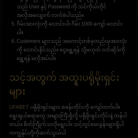
သည် User နှင့် Password ကို သင်ကိုယ်တိုင်
အလိုအလျောက် လက်ခံပါသည်။
ဂိမ်းအားလုံးကို လောင်းပါ၊ ဂိမ်း 1000 ကျော် လောင်း
ပါ။
Customers များသည် အကောင့်တစ်ခုတည်းမှအားလုံး
ကို လောင်းနိုင်သည်။ ငွေရွှေ့ရန် သို့မဟုတ် ဝဘ်ဆိုဒ်ကို
ရွှေ့ရန် မလိုအပ်ပါ။
သင့်အတွက် အထူးပရိုမိုးရှင်း
များ
UFABET
ပရိုမိုးရှင်းများ၊ စခန်းတိုင်းကို ကျော်တက်ပါ။
ရွေးချယ်စရာတွေ အများကြီးရှိလို့ ပရိုမိုးရှင်းတိုင်းနဲ့ တန်ပါ
တယ်။ စိတ်ကြိုက်သလိုရွေးပါ။ သင့်တွင်မေးခွန်းများရှိပါ
ကကျွန်ုပ်တို့ကိုဆက်သွယ်ပါ