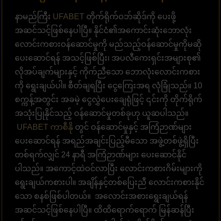
နာမည်ကြီး
UFABET
တိုက်ရိုက်ဝဘ်ဆိုဒ်ကို ပေးဖို့
အဆင်သင့်ဖြစ်နေပါပြီ။ နိုင်ငံ၏အကောင်းဆုံးဘောလုံး
လောင်းကစားဝန်ဆောင်မှုကို မည်သည့်ဝန်ဆောင်မှုကိုမဆို
ပေးဆောင်ရန် အသင့်ဖြစ်ပြီး၊ အပလီကေးရှင်းအများစု၏
လိုအပ်ချက်များနှင့် ကိုက်ညီသော ဘောလုံးလောင်းကစား
ကို ရွေးချယ်ပါ။ စီတ်ချရပြီး ငွေကြေးအရ လုံခြုံသည်။ 10
စက္ကန့်အတွင်း အခမဲ့ ငွေလွှဲပေးချေရုံဖြင့် ၎င်းကို တိုက်ရိုက်
အသုံးပြုနိုင်သည့် ဝန်ဆောင်မှုတစ်ခုဟု ယူဆပါသည်။
UFABET ကာစီနို
တွင် ဝန်ဆောင်မှုနှင့် အကြံဉာဏ်များ
ပေးဆောင်ရန် အရည်အချင်းပြည့်မီသော အဖွဲ့တစ်ဖွဲ့ရှိပြီး
တစ်ရက်လျှင် 24 နာရီ အကြံဉာဏ်များ ပေးဆောင်နိုင်
ပါသည်။ အကောင့်ထဲဝင်လာပြီး လောင်းကစားဂိမ်းများကို
ရွေးချယ်ကစားပါ။ အချိန်နှင့်တစ်ပြေးညီ လောင်းကစားနိုင်
သော စနစ်ဖြစ်ပါတယ်။ အလောင်းအစားရွေးချယ်ရန်
အဆင်သင့်ဖြစ်နေပါပြီ။ ထိထိရောက်ရောက် မြန်ဆန်ပြီး