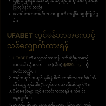
ကွဲပြားခြားနားသော ငွေပေးငွေယူများကို သင်ကိုယ်တိုင်
ပြုလုပ်နိုင်ပါသည်။
လောင်းကစားစာရင်းဇယားများကို အချိန်မရွေးကြည့်ရှု
ပါ။
UFABET တွင်မန်ဘာအကောင့်
သစ်လျှောက်ထားရန်
UFABET
ကို လျှောက်ထားရန်၊ ဝဘ်ဆိုဒ်မှတဆင့်
ကစားပါ သို့မဟုတ် Line (လိုင်း)
@889dbzyp
ကို
ပေါင်းထည့်ပါ။
သင့်အမည်-အမည်၊ ဖုန်းနံပါတ်၊ ဘဏ်အကောင့်နံပါတ်
ကို ထည့်သွင်းပါ။ (*အမှန်တကယ် လိုအပ်ချက်*) ။
ဂိမ်းစခန်းများတွင် လောင်းကစားရန် ချက်ချင်း
ရွေးချယ်ပါ။
ငွေသွင်းခြင်းနှင့် ငွေထုတ်ခြင်းများ ပြုလုပ်ပါ။ စနစ်