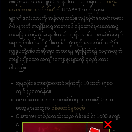
စစ်မှန်သော ပေးချေမှုများ၊ နံပါတ် 1 တိုက်ရိုက်
ဘောလုံး
လောင်းကစားဝက်ဘ်ဆိုက်
UFABET သည် လူအ
များ၏နှလုံးသားကို အနိုင်ယူသည်။ အွန်လိုင်းလောင်းကစား
ဂိမ်းများကို အချိန်မရွေးကစားရန် ဝန်ဆောင်မှုပေးတဲ့အဖွဲ့
ကအမြဲ စောင့်ဆိုင်းနေပါတယ်။ အွန်လောင်းကစားဂိမ်းပျော်
စရာတွင်ပါဝင်ဆင်နွဲပါ။ကျွန်ုပ်တို့သည် အောက်ပါအတိုင်း
ကျွန်ုပ်တို့၏ဝဘ်ဆိုဒ်မှာ ကစားရန် ဆုံးဖြတ်ရန် သင့်အတွက်
အမျိုးမျိုးသော အကျိုးကျေးဇူးများကို စုစည်းထား
ပါသည်။
အွန်လိုင်းဘောလုံးလောင်းကြေကိုး 10 ဘတ် (၅၀၀
ကျပ် )မှစတင်နိုင်။
လောင်းကစား၊ အားကစားဂိမ်းများ၊ ကာစီနိုများ၊ စ
လော့များအတွက်
ဝန်ဆောင်မှုလင့်ခ်
။
Customer တစ်ဦးတည်းသည် ဂိမ်းပေါင်း 1၀00 ကျော်
လောင်းကစားနိုင်သည်။