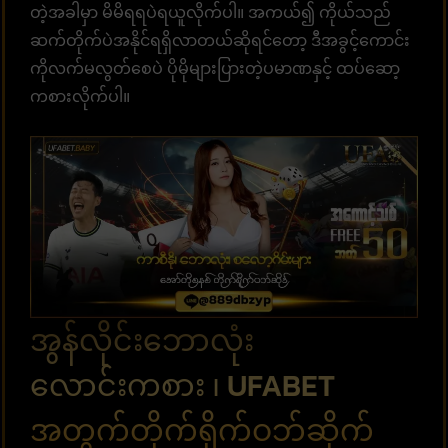
တဲ့အခါမှာ မိမိရရပဲရယူလိုက်ပါ။ အကယ်၍ ကိုယ်သည်
ဆက်တိုက်ပဲအနိုင်ရရှိလာတယ်ဆိုရင်တော့ ဒီအခွင့်ကောင်း
ကိုလက်မလွတ်စေပဲ ပိုမိုများပြားတဲ့ပမာဏနှင့် ထပ်ဆော့
ကစားလိုက်ပါ။
အွန်လိုင်းဘောလုံး
လောင်းကစား ၊ UFABET
အတွက်တိုက်ရိုက်ဝဘ်ဆိုက်