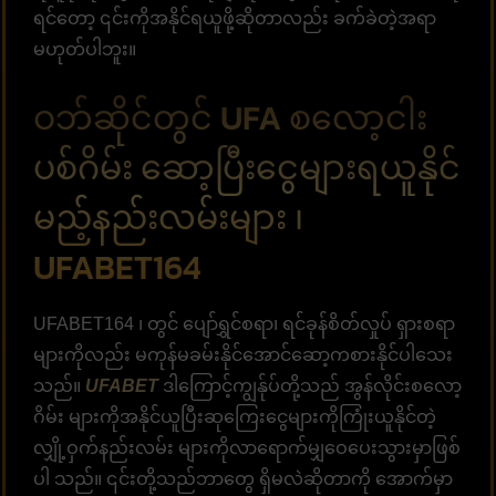
ရင်တော့ ၎င်းကိုအနိုင်ရယူဖို့ဆိုတာလည်း ခက်ခဲတဲ့အရာ
မဟုတ်ပါဘူး။
ဝဘ်ဆိုင်တွင် UFA စလော့ငါး
ပစ်ဂိမ်း ဆော့ပြီးငွေများရယူနိုင်
မည့်နည်းလမ်းများ ၊
UFABET164
UFABET164 ၊ တွင် ပျော်ရွှင်စရာ၊ ရင်ခုန်စိတ်လှုပ် ရှားစရာ
များကိုလည်း မကုန်မခမ်းနိုင်အောင်ဆော့ကစားနိုင်ပါသေး
သည်။
UFABET
ဒါကြောင့်ကျွန်ုပ်တို့သည် အွန်လိုင်းစလော့
ဂိမ်း များကိုအနိုင်ယူပြီးဆုကြေးငွေများကိုကြုံးယူနိုင်တဲ့
လျှို့ဝှက်နည်းလမ်း များကိုလာရောက်မျှဝေပေးသွားမှာဖြစ်
ပါ သည်။ ၎င်းတို့သည်ဘာတွေ ရှိမလဲဆိုတာကို အောက်မှာ