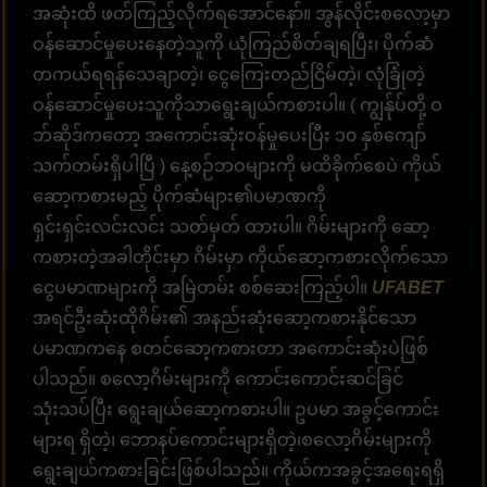
အဆုံးထိ ဖတ်ကြည့်လိုက်ရအောင်နော်။ အွန်လိုင်းစလော့မှာ
ဝန်ဆောင်မှုပေးနေတဲ့သူကို ယုံကြည်စိတ်ချရပြီး၊ ပိုက်ဆံ
တကယ်ရရန်သေချာတဲ့၊ ငွေကြေးတည်ငြိမ်တဲ့၊ လုံခြုံတဲ့
ဝန်ဆောင်မှုပေးသူကိုသာရွေးချယ်ကစားပါ။ ( ကျွန်ုပ်တို့ ဝ
ဘ်ဆိုဒ်ကတော့ အကောင်းဆုံးဝန်မှုပေးပြီး ၁၀ နှစ်ကျော်
သက်တမ်းရှိပါပြီ ) နေ့စဉ်ဘဝများကို မထိခိုက်စေပဲ ကိုယ်
ဆော့ကစားမည့် ပိုက်ဆံများ၏ပမာဏကို
ရှင်းရှင်းလင်းလင်း သတ်မှတ် ထားပါ။ ဂိမ်းများကို ဆော့
ကစားတဲ့အခါတိုင်းမှာ ဂိမ်းမှာ ကိုယ်ဆော့ကစားလိုက်သော
ငွေပမာဏများကို အမြဲတမ်း စစ်ဆေးကြည့်ပါ။
UFABET
အရင်ဦးဆုံးထိုဂိမ်း၏ အနည်းဆုံးဆော့ကစားနိုင်သော
ပမာဏကနေ စတင်ဆော့ကစားတာ အကောင်းဆုံးပဲဖြစ်
ပါသည်။ စလော့ဂိမ်းများကို ကောင်းကောင်းဆင်ခြင်
သုံးသပ်ပြီး ရွေးချယ်ဆော့ကစားပါ။ ဥပမာ အခွင့်ကောင်း
များရ ရှိတဲ့၊ ဘောနပ်ကောင်းများရှိတဲ့၊စလော့ဂိမ်းများကို
ရွေးချယ်ကစားခြင်းဖြစ်ပါသည်။ ကိုယ်ကအခွင့်အရေးရရှိ