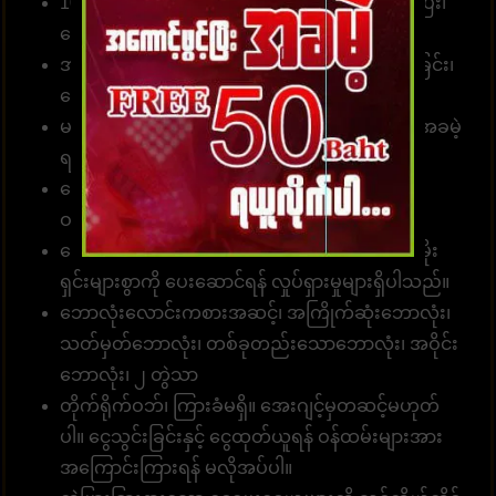
10 စက္ကန့်အတွင်း တော်တို စနစ်ဖြင့် လျှောက်ထားပြီး၊
ငွေသွင်း၊ ငွေထုတ်နိုင်ပါတယ်။
အမှန်အကန်ငွေပေးချေခြင်း၊ လျှင်မြန်သောငွေလွှဲခြင်း၊
ငွေကြေးယုံကြည်စိတ်ချခြင်း။
မန်ဘာ အသစ်အတွက် လျှောက်ထားပါ၊ ခရက်ဒစ်အခမဲ့
ရယူပါ၊ အမှန်တကယ်ငွေကို ပေးချရပါမယ်။
ခေါ်ဆိုရေးစင်တာအဖွဲ့သည် တစ်နေ့လျှင် 24 နာရီ
ဝန်ဆောင်မှုရရှိနိုင်သည်။
ဘောနပ်စ်များ၊ အခမဲ့ ခရက်ဒစ်များနှင့် အခြားပရိုမိုး
ရှင်းများစွာကို ပေးဆောင်ရန် လှုပ်ရှားမှုများရှိပါသည်။
ဘောလုံးလောင်းကစားအဆင့်၊ အကြိုက်ဆုံးဘောလုံး၊
သတ်မှတ်ဘောလုံး၊ တစ်ခုတည်းသောဘောလုံး၊ အဝိုင်း
ဘောလုံး၊ ၂ တွဲသာ
တိုက်ရိုက်ဝဘ်၊ ကြားခံမရှိ။ အေးဂျင့်မှတဆင့်မဟုတ်
ပါ။ ငွေသွင်းခြင်းနှင့် ငွေထုတ်ယူရန် ဝန်ထမ်းများအား
အကြောင်းကြားရန် မလိုအပ်ပါ။