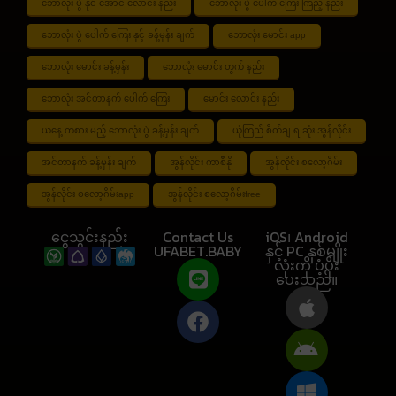
ဘောလုံး ပွဲ နိုင် အောင် လောင်း နည်း
ဘောလုံး ပွဲ ပေါက် ကြေး ကြည့် နည်း
ဘောလုံး ပွဲ ပေါက် ကြေး နှင့် ခန့်မှန်း ချက်
ဘောလုံး မောင်း app
ဘောလုံး မောင်း ခန့်မှန်း
ဘောလုံး မောင်း တွက် နည်း
ဘောလုံး အင်တာနက် ပေါက် ကြေး
မောင်း လောင်း နည်း
ယနေ့ ကစား မည့် ဘောလုံး ပွဲ ခန့်မှန်း ချက်
ယုံကြည် စိတ်ချ ရ ဆုံး အွန်လိုင်း
အင်တာနက် ခန့်မှန်း ချက်
အွန်လိုင်း ကာစီနို
အွန်လိုင်း စလော့ဂိမ်း
အွန်လိုင်း စလော့ဂိမ်းapp
အွန်လိုင်း စလော့ဂိမ်းfree
ငွေသွင်းနည်း
Contact Us
iOS၊ Android
UFABET.BABY
နှင့် PC နှစ်မျိုး
လုံးကို ပံ့ပိုး
ပေးသည်။