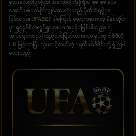
သေးလေးပဲဖြစ်ဖြစ်၊ အကောင်ကြီးကြီးပဲဖြစ်ဖြစ် သေ
အောင် ပစ်ခတ်နိုင်လျှင်အားလုံးသည် ပိုက်ဆံရရှိမှာ
ဖြစ်သည်။
UFABET
ဒါကြောင့် ဆော့ကစားရတဲ့ မိနစ်တိုင်း
မှာ ရင်ခုန်စိတ်လှုပ်ရှားစေမှာ အမှန်ပဲဖြစ်ပါသည်။ ဒါ့
အပြင်၎င်းသည် ကြည်လင်ပြတ်သားသော ရုပ်ထွက်ဗီဒီယို
HD ဖြင့်လာပြီး လှပတင့်တယ်တဲ့ ဂရက်ဖစ်ဒီဇိုင်းတို့ ရှိကြပါ
သေးသည်။