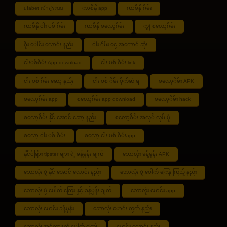
ufabet เข้าสู่ระบบ
ကာစီနို app
ကာစီနို ဂိမ်း
ကာစီနို ငါး ပစ် ဂိမ်း
ကာစီနို စလော့ဂိမ်း
ကျွဲ စလော့ဂိမ်း
ဂိုး ပေါင်း လောင်း နည်း
ငါး ဂိမ်း ငွေ အကောင် ဆုံး
ငါးပစ်ဂိမ်း App download
ငါး ပစ် ဂိမ်း link
ငါး ပစ် ဂိမ်း ဆော့ နည်း
ငါး ပစ် ဂိမ်း ပိုက်ဆံ ရ
စလော့ဂိမ်း APK
စလော့ဂိမ်း app
စလော့ဂိမ်း app download
စလော့ဂိမ်း hack
စလော့ဂိမ်း နိုင် အောင် ဆော့ နည်း
စလော့ဂိမ်း အလုပ် လုပ် ပုံ
စလော့ ငါး ပစ် ဂိမ်း
စလော့ ငါး ပစ် ဂိမ်းapp
နိုင်ငံခြား tipster များ ရဲ့ ခန့်မှန်း ချက်
ဘောလုံး ခန့်မှန်း APK
ဘောလုံး ပွဲ နိုင် အောင် လောင်း နည်း
ဘောလုံး ပွဲ ပေါက် ကြေး ကြည့် နည်း
ဘောလုံး ပွဲ ပေါက် ကြေး နှင့် ခန့်မှန်း ချက်
ဘောလုံး မောင်း app
ဘောလုံး မောင်း ခန့်မှန်း
ဘောလုံး မောင်း တွက် နည်း
ဘောလုံး အင်တာနက် ပေါက် ကြေး
မောင်း လောင်း နည်း