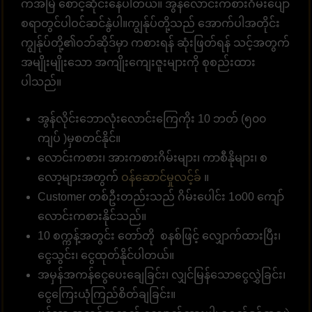
ကအမြဲ စောင့်ဆိုင်းနေပါတယ်။ အွန်လောင်းကစားဂိမ်းပျော်
စရာတွင်ပါဝင်ဆင်နွဲပါ။ကျွန်ုပ်တို့သည် အောက်ပါအတိုင်း
ကျွန်ုပ်တို့၏ဝဘ်ဆိုဒ်မှာ ကစားရန် ဆုံးဖြတ်ရန် သင့်အတွက်
အမျိုးမျိုးသော အကျိုးကျေးဇူးများကို စုစည်းထား
ပါသည်။
အွန်လိုင်းဘောလုံးလောင်းကြေကိုး 10 ဘတ် (၅၀၀
ကျပ် )မှစတင်နိုင်။
လောင်းကစား၊ အားကစားဂိမ်းများ၊ ကာစီနိုများ၊ စ
လော့များအတွက်
ဝန်ဆောင်မှုလင့်ခ်
။
Customer တစ်ဦးတည်းသည် ဂိမ်းပေါင်း 1၀00 ကျော်
လောင်းကစားနိုင်သည်။
10 စက္ကန့်အတွင်း တော်တို စနစ်ဖြင့် လျှောက်ထားပြီး၊
ငွေသွင်း၊ ငွေထုတ်နိုင်ပါတယ်။
အမှန်အကန်ငွေပေးချေခြင်း၊ လျှင်မြန်သောငွေလွှဲခြင်း၊
ငွေကြေးယုံကြည်စိတ်ချခြင်း။