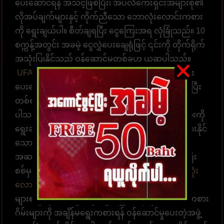
ပေးဆောင်ရန် အသင့်ဖြစ်ပြီး၊ အပလီကေးရှင်းအများစု၏
လိုအပ်ချက်များနှင့် ကိုက်ညီသော ဘောလုံးလောင်းကစား
ကို ရွေးချယ်ပါ။ စီတ်ချရပြီး ငွေကြေးအရ လုံခြုံသည်။ 10
စက္ကန့်အတွင်း အခမဲ့ ငွေလွှဲပေးချေရုံဖြင့် ၎င်းကို တိုက်ရိုက်
အသုံးပြုနိုင်သည့် ဝန်ဆောင်မှုတစ်ခုဟု ယူဆပါသည်။
UFABET ကာစီနို
တွင် ဝန်ဆောင်မှုနှင့် အကြံဉာဏ်များ
ပေးဆောင်ရန် အရည်အချင်းပြည့်မီသော အဖွဲ့တစ်ဖွဲ့ရှိပြီး
တစ်ရက်လျှင် 24 နာရီ အကြံဉာဏ်များ ပေးဆောင်နိုင်
ပါသည်။ အကောင့်ထဲဝင်လာပြီး လောင်းကစားဂိမ်းများကို
ရွေးချယ်ကစားပါ။ အချိန်နှင့်တစ်ပြေးညီ လောင်းကစားနိုင်
သော စနစ်ဖြစ်ပါတယ်။ အလောင်းအစားရွေးချယ်ရန်
အဆင်သင့်ဖြစ်နေပါပြီ။ ထိထိရောက်ရောက် မြန်ဆန်ပြီး
စစ်မှန်သော ပေးချေမှုများ၊ နံပါတ် 1 တိုက်ရိုက်
ဘောလုံး
လောင်းကစားဝက်ဘ်ဆိုက်
UFABET သည် လူအ
များ၏နှလုံးသားကို အနိုင်ယူသည်။ အွန်လိုင်းလောင်းကစား
ဂိမ်းများကို အချိန်မရွေးကစားရန် ဝန်ဆောင်မှုပေးတဲ့အဖွဲ့