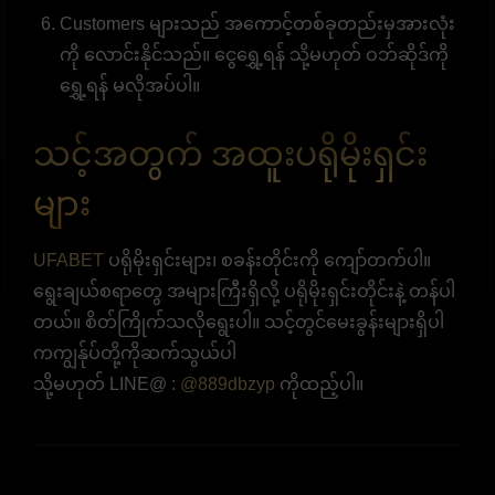
Customers များသည် အကောင့်တစ်ခုတည်းမှအားလုံး
ကို လောင်းနိုင်သည်။ ငွေရွှေ့ရန် သို့မဟုတ် ဝဘ်ဆိုဒ်ကို
ရွှေ့ရန် မလိုအပ်ပါ။
သင့်အတွက် အထူးပရိုမိုးရှင်း
များ
UFABET
ပရိုမိုးရှင်းများ၊ စခန်းတိုင်းကို ကျော်တက်ပါ။
ရွေးချယ်စရာတွေ အများကြီးရှိလို့ ပရိုမိုးရှင်းတိုင်းနဲ့ တန်ပါ
တယ်။ စိတ်ကြိုက်သလိုရွေးပါ။ သင့်တွင်မေးခွန်းများရှိပါ
ကကျွန်ုပ်တို့ကိုဆက်သွယ်ပါ
သို့မဟုတ် LINE@ :
@889dbzyp
ကိုထည့်ပါ။