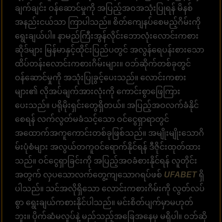
ချက်ချင်း ဝန်ဆောင်မှုကို အပြည့်အဝအသုံးပြုရန် မိနစ်
အနည်းငယ်သာ ကြာပါသည်။ စိတ်ကျေနပ်စေမည့်ဂိမ်းကို
ရွေးချယ်ပါ။ နာမည်ကြီးအွန်လိုင်းဘောလုံးလောင်းကစား
ဆိုဒ်များ မြန်မာနှင့်ထိုင်းပြည်ပတွင် အလွန်ရေပန်းစားသော
ထိပ်တန်းလောင်းကစားဂိမ်းများ။ ဝဘ်ဆိုက်တစ်ခုတွင်
ဝန်ဆောင်မှုကို အသုံးပြုခွင့်ပေးသည်။ လောင်းကစား
များ၏ လိုအပ်ချက်အားလုံးကို ကောင်းစွာဖြေကြား
ပေးသည်။ ပရိုမိုးရှင်းတွေရှိတယ်။ အပြည့်အဝလက်ခံနိုင်
စေရန် လက်လွတ်မခံသင့်သော ဝင်ငွေရှာရာတွင်
အထောက်အကူကောင်းတစ်ခုဖြစ်သည်။ အမျိုးမျိုးသောဂိ
မ်းပုံစံများ အလွယ်တကူဝင်ရောက်နိုင်ရန် ဒီဇိုင်းထုတ်ထား
သည်။ ဝင်ငွေရှာခြင်းကို အပြည့်အဝခံစားနိုင်ရန် လူတိုင်း
အတွက် လှပသောလက်တွေ့ကျသောဂရပ်ဖစ်
UFABET
ရှိ
ပါသည်။ သင်အလိုရှိသော လောင်းကစားဂိမ်းကို လွတ်လပ်
စွာ ရွေးချယ်ကစားနိုင်ပါသည်။ မင်းစိတ်ပျက်မှာမဟုတ်
ဘူး။ ပိုက်ဆံမလှုပ်နဲ့ မည်သည့်အခြေအနေမှ မရှိပါ။ ဝဘ်ဆို