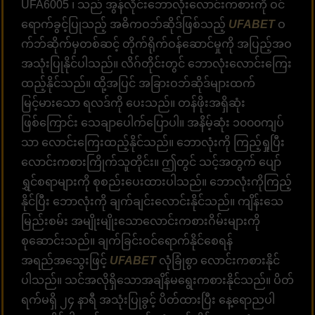
UFA6005 ၊ သည် အွန်လိုင်းဘောလုံးလောင်းကစားကို ဝင်
ရောက်ခွင့်ပြုသည့် အဓိကဝဘ်ဆိုဒ်ဖြစ်သည့်
UFABET
ဝ
က်ဘ်ဆိုက်မှတစ်ဆင့် တိုက်ရိုက်ဝန်ဆောင်မှုကို အပြည့်အဝ
အသုံးပြုနိုင်ပါသည်။ လိဂ်တိုင်းတွင် ဘောလုံးလောင်းကြေး
ထည့်နိုင်သည်။ ထို့အပြင် အခြားဝဘ်ဆိုဒ်များထက်
မြင့်မားသော ရလဒ်ကို ပေးသည်။ တန်ဖိုးအရှိဆုံး
ဖြစ်ကြောင်း သေချာပေါက်ပြောပါ။ အနိမ့်ဆုံး ၁၀၀၀ကျပ်
သာ လောင်းကြေးထည့်နိုင်သည်။ ဘောလုံးကို ကြည့်ရှုပြီး
လောင်းကစားကြိုက်သူတိုင်း။ ဤတွင် သင့်အတွက် ပျော်
ရွှင်စရာများကို စုစည်းပေးထားပါသည်။ ဘောလုံးကိုကြည့်
နိုင်ပြီး ဘောလုံးကို ချက်ချင်းလောင်းနိုင်သည်။ ကျိန်းသေ
မြည်းစမ်း အမျိုးမျိုးသောလောင်းကစားဂိမ်းများကို
စုဆောင်းသည်။ ချက်ခြင်းဝင်ရောက်နိုင်စေရန်
အရည်အသွေးဖြင့်
UFABET
လုံခြုံစွာ လောင်းကစားနိုင်
ပါသည်။ သင်အလိုရှိသောအချိန်မရွေးကစားနိုင်သည်။ ပိတ်
ရက်မရှိ ၂၄ နာရီ အသုံးပြုခွင့် ပိတ်ထားပြီး နေ့ရောညပါ