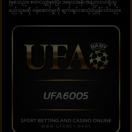
ဖြစ်သည်။ စတင်သူဖြစ်ပြီး အရင်းအနှီးအနည်းငယ်ရှိသူ
မည်သူမဆို ဝန်ဆောင်မှုကို ချက်ချင်းအသုံးပြုနိုင်ပါသည်။