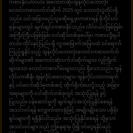
ကစားနိုင်ပါတယ်။ အကောင်းဆုံးအွန်လိုင်းဘောလုံး
လောင်းကစားဝက်ဘ်ဆိုက် 2025 တွင် ဘောလုံးပွဲတိုင်းရှိ
သည်။ သင်အခြားမည်သူမဆိုရှေ့မှာကစားရန် မိုဘိုင်းလ်
ဖုန်းများတွင် ချက်ချင်းကစားနိုင်သည်။ လိဂ်ငယ်ပဲဖြစ်ဖြစ်၊
အကြီးကြီးပဲဖြစ်ဖြစ်၊ ဝဘ်ဆိုဒ်တစ်ခုပေါ်မှာ ကစားလို့ရပါ
တယ်။ ထိုင်းနှင့်ပြည်ပရှိ လူအမြောက်အမြားထံ ဝင်ရောက်
ကြည့်ရှုနိုင်သည့် အွန်လိုင်းဘောလုံးလောင်းကစားဝက်ဘ်
ဆိုက်များ၏ အကောင်းဆုံးဝက်ဘ်ဆိုက်များ။ လူကြိုက်
များသော လောင်းကစားဂိမ်းများလည်း ရှိသေးသည်။ အွန်
လိုင်းကာစီနို၊ အွန်လိုင်းစလော့များ၊ အွန်လိုင်းဘာကာရက်
နှင့် ပင်မဝဘ်ဆိုဒ်မှတစ်ဆင့် တိုက်ရိုက်ပေးပို့သည့် အခြား
အရာများကို ဝဘ်ဆိုက်တစ်ခုတွင် အသုံးပြုရန် ခွင့်
ပြုသည်။ ဝန်ဆောင်မှုကို ချက်ချင်းအသုံးပြုနိုင်စေရန်
အသင်းဝင်ရန် လျှောက်ထားရုံဖြင့် အမျိုးမျိုးသော ပရိုမိုး
ရှင်းများကို ရရှိနိုင်ပါသည်။ အသုံးပြုနိုင်စေရန် သို့မှသာ
အသင်းဝင်များသည် ဤနေရာမှ ပို၍ ဝင်ငွေရနိုင်မည်