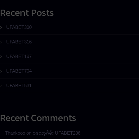
Recent Posts
UFABET390
UFABET316
UFABET197
UFABET704
UFABET531
Recent Comments
Thankooo
on
စလော့ဂိမ်း UFABET286