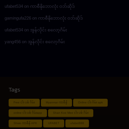
ufabet534
on
ကာစီနိုဘောလုံး ဝဘ်ဆိုဒ်
gamingufa226
on
ကာစီနိုဘောလုံး ဝဘ်ဆိုဒ်
ufabet534
on
အွန်လိုင်း စလော့ဂိမ်း
yang456
on
အွန်လိုင်း စလော့ဂိမ်း
Tags
Free ငါး ပစ် ဂိမ်း
Myanmar ကာစီနို
Online ငါး ဂိမ်း apk
online ငါး ပစ် ဂိမ်းapp
Shan Koe Mee ငါး ပစ် ဂိမ်း
Shwe ကာစီနို APK
UFABET
ufabet888