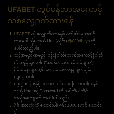
UFABET တွင်မန်ဘာအကောင့်
သစ်လျှောက်ထားရန်
UFABET
ကို လျှောက်ထားရန်၊ ဝဘ်ဆိုဒ်မှတဆင့်
ကစားပါ သို့မဟုတ် Line (လိုင်း)
@889dbzyp
ကို
ပေါင်းထည့်ပါ။
သင့်အမည်-အမည်၊ ဖုန်းနံပါတ်၊ ဘဏ်အကောင့်နံပါတ်
ကို ထည့်သွင်းပါ။ (*အမှန်တကယ် လိုအပ်ချက်*) ။
ဂိမ်းစခန်းများတွင် လောင်းကစားရန် ချက်ချင်း
ရွေးချယ်ပါ။
ငွေသွင်းခြင်းနှင့် ငွေထုတ်ခြင်းများ ပြုလုပ်ပါ။ စနစ်
သည် User နှင့် Password ကို သင်ကိုယ်တိုင်
အလိုအလျောက် လက်ခံပါသည်။
ဂိမ်းအားလုံးကို လောင်းပါ၊ ဂိမ်း 1000 ကျော် လောင်း
ပါ။