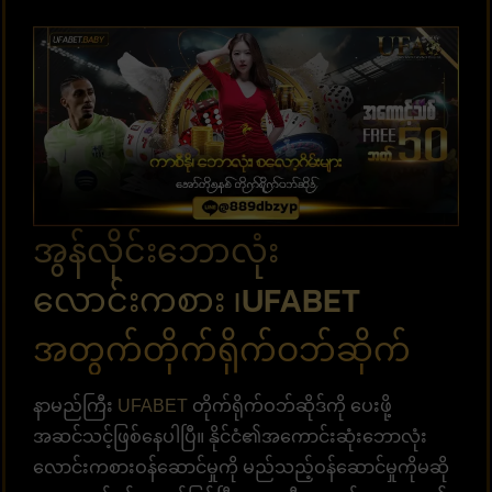
အွန်လိုင်းဘောလုံး
လောင်းကစား ၊UFABET
အတွက်တိုက်ရိုက်ဝဘ်ဆိုက်
နာမည်ကြီး
UFABET
တိုက်ရိုက်ဝဘ်ဆိုဒ်ကို ပေးဖို့
အဆင်သင့်ဖြစ်နေပါပြီ။ နိုင်ငံ၏အကောင်းဆုံးဘောလုံး
လောင်းကစားဝန်ဆောင်မှုကို မည်သည့်ဝန်ဆောင်မှုကိုမဆို