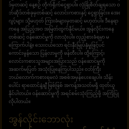
ဒ်မှတဆင့် နေ့စဉ် တိုက်ရိုက်ငွေရှာပါ။ လုံခြုံစိတ်ချရသော ဝ
ဘ်ဆိုဒ်တစ်ခုမှတစ်ဆင့် လောင်းကစားနှင့် ငွေရှာခြင်း။ အေး
ဂျင့်များ သို့မဟုတ် ကြားခံများမှတဆင့် မဟုတ်ပါ။ ဒီနေရာ
ကနေ အပြည့်အဝ အမြတ်ထွက်နိုင်မယ်။ အွန်လိုင်းကနေ
တစ်ဆင့် ဝန်ဆောင်မှုကို လာသုံးပါ။ လှည့်စားခံရမှာ မ
ကြောက်ပါနဲ့။ သေးငယ်သော ရင်းနှီးမြုပ်နှံမှုဖြင့်ပင်
ကောင်းမွန်သော ပြန်လာမှုကို ဖန်တီးပါ။ ထို့ကြောင့်၊
လောင်းကစားသူအများအပြားသည် ဝန်ဆောင်မှုကို
အဆက်မပြတ် အသုံးပြုနေကြပါသည်။ ဝဘ်ကြီး
ဘယ်လောက်ကစားရမလဲ အစစ်အမှန်ပေးချေပါ။ သိန်း
ပေါင်း ရာထောင်နဲ့ချီ ဖြစ်ဖြစ် အကန့်အသတ်မရှိ ထုတ်ယူ
နိုင်ပါတယ်။ ဝန်ဆောင်မှုကို အရင်စမ်းသုံးကြည့်ဖို့ အကြံပြု
လိုပါတယ်။
အွန်လိုင်းဘောလုံး