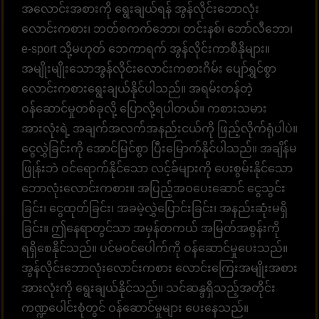
အလောင်းအစားကို ရွေးချယ်ရန် အွန်လိုင်းဘောလုံး
လောင်းကစား၊ ဘတ်စကက်ဘော၊ တင်းနစ်၊ ဘော်လီဘော၊
e-sport သို့မဟုတ် ဘေကာရက် အွန်လိုင်းကာစီနိုများ။
အမျိုးမျိုးသောအွန်လိုင်းလောင်းကစားဂိမ်း ပျော်ရွှင်စွာ
လောင်းကစားရွေးချယ်နိုင်ပါသည်။ အရမ်းတန်တဲ့
ဝန်ဆောင်မှုတစ်ခုလို့ ပြောလို့ရပါတယ်။ ကစားသမား
အားလုံးရဲ့ အချက်အလက်အနည်းငယ်ကို ဖြည့်လိုက်ရုံပါပဲ။
ငွေလွှဲခြင်းကို အောင်မြင်စွာ ပြီးမြောက်နိုင်ပါသည်။ အချိန်မ
ဖြုန်းဘဲ ဝင်ရောက်နိုင်သော လင့်ခ်များကို ပေးစွမ်းနိုင်သော
ဘောလုံးလောင်းကစား။ အပြည့်အဝပေးဆောင် ငွေသွင်း
ခြင်း၊ ငွေထုတ်ခြင်း၊ အခမဲ့လွှဲပြောင်းခြင်း၊ အနည်းဆုံးမရှိ
ခြင်း။ ဤနေရာတွင်သာ အမှန်တကယ် အမြတ်အစွန်းကို
ရရှိစေနိုင်သည်။ ပင်မဝင်ပေါက်ကို ဝန်ဆောင်မှုပေးသည်။
အွန်လိုင်းဘောလုံးလောင်းကစား လောင်းကြေးအမျိုးအစား
အားလုံးကို ရွေးချယ်နိုင်သည်။ သင်ဆန္ဒရှိသည့်အတိုင်း
ကဏ္ဍပေါင်းစုံတွင် ဝန်ဆောင်မှုများ ပေးနေသည်။