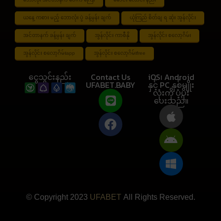
ယနေ့ ကစား မည့် ဘောလုံး ပွဲ ခန့်မှန်း ချက်
ယုံကြည် စိတ်ချ ရ ဆုံး အွန်လိုင်း
အင်တာနက် ခန့်မှန်း ချက်
အွန်လိုင်း ကာစီနို
အွန်လိုင်း စလော့ဂိမ်း
အွန်လိုင်း စလော့ဂိမ်းapp
အွန်လိုင်း စလော့ဂိမ်းfree
ငွေသွင်းနည်း
Contact Us
iOS၊ Android
UFABET.BABY
နှင့် PC နှစ်မျိုး
လုံးကို ပံ့ပိုး
ပေးသည်။
© Copyright 2023
UFABET
All Rights Reserved.