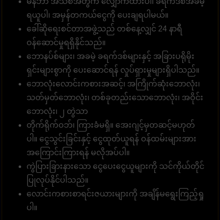
မန်ဘာ အသစ်အတွက် လျှောက်ထားပါ၊ ခရက်ဒစ်အခမဲ့
ရယူပါ၊ အမှန်တကယ်ငွေကို ပေးချရပါမယ်။
ခေါ်ဆိုရေးစင်တာအဖွဲ့သည် တစ်နေ့လျှင် 24 နာရီ
ဝန်ဆောင်မှုရရှိနိုင်သည်။
ဘောနပ်စ်များ၊ အခမဲ့ ခရက်ဒစ်များနှင့် အခြားပရိုမိုး
ရှင်းများစွာကို ပေးဆောင်ရန် လှုပ်ရှားမှုများရှိပါသည်။
ဘောလုံးလောင်းကစားအဆင့်၊ အကြိုက်ဆုံးဘောလုံး၊
သတ်မှတ်ဘောလုံး၊ တစ်ခုတည်းသောဘောလုံး၊ အဝိုင်း
ဘောလုံး၊ ၂ တွဲသာ
တိုက်ရိုက်ဝဘ်၊ ကြားခံမရှိ။ အေးဂျင့်မှတဆင့်မဟုတ်
ပါ။ ငွေသွင်းခြင်းနှင့် ငွေထုတ်ယူရန် ဝန်ထမ်းများအား
အကြောင်းကြားရန် မလိုအပ်ပါ။
ကွဲပြားခြားနားသော ငွေပေးငွေယူများကို သင်ကိုယ်တိုင်
ပြုလုပ်နိုင်ပါသည်။
လောင်းကစားစာရင်းဇယားများကို အချိန်မရွေးကြည့်ရှု
ပါ။