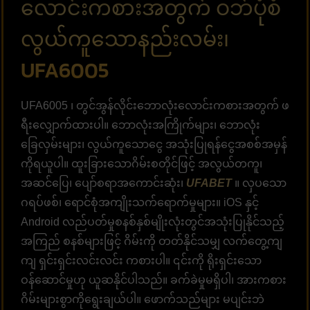
လောင်းကစားအတွက် ဝဘ်ပုံစံ
လွယ်ကူသောနည်းလမ်း၊
UFA6005
UFA6005 ၊ တွင်အွန်လိုင်းဘောလုံးလောင်းကစားအတွက် ဖ
ရီးလျှောက်ထားပါ။ ဘောလုံးအကြိုက်များ၊ ဘောလုံး
ခြေလှမ်းများ၊ လွယ်ကူသောငွေ အသုံးပြုရန်ငွေအစစ်အမှန်
ကိုရယူပါ။ ထူးခြားသောဂိမ်းစတိုင်ဖြင့် အလွယ်တကူ၊ ​​
အဆင်ပြေ၊ ပျော်စရာအကောင်းဆုံး၊
UFABET
။ လှပသော
ဂရပ်ဖစ်၊ ရောင်စုံအကျိုးသက်ရောက်မှုများ။ iOS နှင့်
Android လည်ပတ်မှုစနစ်နှစ်မျိုးလုံးတွင်အသုံးပြုနိုင်သည့်
အကြည် စနစ်များဖြင့် ဂိမ်းကို တတ်နိုင်သမျှ လက်တွေ့ကျ
ကျ ရှင်းရှင်းလင်းလင်း ကစားပါ။ ၎င်းကို ရိုးရှင်းသော
ဝန်ဆောင်မှုဟု ယူဆနိုင်ပါသည်။ ခက်ခဲမှုမရှိပါ၊ အားကစား
ဂိမ်းများစွာကိုရွေးချယ်ပါ။ ဖောက်သည်များ မပျင်းဘဲ