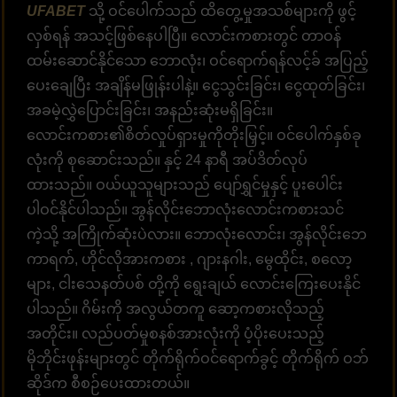
UFABET
သို့ ဝင်ပေါက်သည် ထိတွေ့မှုအသစ်များကို ဖွင့်
လှစ်ရန် အသင့်ဖြစ်နေပါပြီ။ လောင်းကစားတွင် တာဝန်
ထမ်းဆောင်နိုင်သော ဘောလုံး၊ ဝင်ရောက်ရန်လင့်ခ် အပြည့်
ပေးချေပြီး အချိန်မဖြုန်းပါနဲ့။ ငွေသွင်းခြင်း၊ ငွေထုတ်ခြင်း၊
အခမဲ့လွှဲပြောင်းခြင်း၊ အနည်းဆုံးမရှိခြင်း။
လောင်းကစား၏စိတ်လှုပ်ရှားမှုကိုတိုးမြှင့်။ ဝင်ပေါက်နှစ်ခု
လုံးကို စုဆောင်းသည်။ နှင့် 24 နာရီ အပ်ဒိတ်လုပ်
ထားသည်။ ဝယ်ယူသူများသည် ပျော်ရွှင်မှုနှင့် ပူးပေါင်း
ပါဝင်နိုင်ပါသည်။ အွန်လိုင်းဘောလုံးလောင်းကစားသင်
ကဲ့သို့ အကြိုက်ဆုံးပဲလား။ ဘောလုံးလောင်း၊ အွန်လိုင်းဘေ
ကာရက်, ဟိုင်လိုအားကစား , ဂျားနဂါး, မွေထိုင်း, စလော့
များ, ငါးသေနတ်ပစ် တို့ကို ရွေးချယ် လောင်းကြေးပေးနိုင်
ပါသည်။ ဂိမ်းကို အလွယ်တကူ ဆော့ကစားလိုသည့်
အတိုင်း။ လည်ပတ်မှုစနစ်အားလုံးကို ပံ့ပိုးပေးသည့်
မိုဘိုင်းဖုန်းများတွင် တိုက်ရိုက်ဝင်ရောက်ခွင့် တိုက်ရိုက် ဝဘ်
ဆိုဒ်က စီစဉ်ပေးထားတယ်။