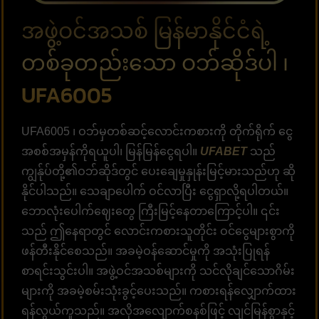
အဖွဲ့ဝင်အသစ် မြန်မာနိုင်ငံရဲ့
တစ်ခုတည်းသော ဝဘ်ဆိုဒ်ပါ ၊
UFA6005
UFA6005 ၊ ဝဘ်မှတစ်ဆင့်လောင်းကစားကို တိုက်ရိုက် ငွေ
အစစ်အမှန်ကိုရယူပါ၊ မြန်မြန်ငွေရပါ။
UFABET
သည်
ကျွန်ုပ်တို့၏ဝဘ်ဆိုဒ်တွင် ပေးချေမှုနှုန်းမြင့်မားသည်ဟု ဆို
နိုင်ပါသည်။ သေချာပေါက် ဝင်လာပြီး ငွေရှာလို့ရပါတယ်။
ဘောလုံးပေါက်ဈေးတွေ ကြီးမြင့်နေတာကြောင့်ပါ။ ၎င်း
သည် ဤနေရာတွင် လောင်းကစားသူတိုင်း ဝင်ငွေများစွာကို
ဖန်တီးနိုင်စေသည်။ အခမဲ့ဝန်ဆောင်မှုကို အသုံးပြုရန်
စာရင်းသွင်းပါ။ အဖွဲ့ဝင်အသစ်များကို သင်လိုချင်သောဂိမ်း
များကို အခမဲ့စမ်းသုံးခွင့်ပေးသည်။ ကစားရန်လျှောက်ထား
ရန်လွယ်ကူသည်။ အလိုအလျောက်စနစ်ဖြင့် လျင်မြန်စွာနှင့်