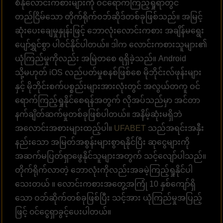
စီနိုလောင်းကစားများကို ဝင်ရောက်ကြည့်ရှုရာတွင်
တည်ငြိမ်သော တိုက်ရိုက်ဝဘ်ဆိုဒ်တစ်ခုဖြစ်သည်။ အမြင့်
ဆုံးပေးချေမှုနှုန်းဖြင့် ဘောလုံးလောင်းကစား အချိန်မရွေး
ပျော်ရွှင်စွာ ပါဝင်နိုင်ပါတယ်။ ဒါက လောင်းကစားသူများ၏
ယုံကြည်မှုကိုလည်း အမြဲတစေ ရရှိခဲ့သည်။ Android
သို့မဟုတ် iOS လည်ပတ်မှုစနစ်ဖြစ်စေ မိုဘိုင်းလ်ဖုန်းများ
နှင့် မိုဘိုင်းစက်ပစ္စည်းများအားလုံးတွင် အလွယ်တကူ ဝင်
ရောက်ကြည့်ရှုနိုင်စေရန်အတွက် လိုအပ်သည်မှာ အင်တာ
နက်ချိတ်ဆက်မှုတစ်ခုဖြစ်ပါတယ်။ အနိမ့်ဆုံးမရှိဘဲ
အလောင်းအစားများထည့်ပါ။
UFABET
သည်အရင်းအနှီး
နည်းသော အမြတ်အစွန်းများစွာရနိုင်ပြီး ဆုငွေများကို
အဆက်မပြတ်ရှာဖွေနိုင်သူများအတွက် သင့်လျော်ပါသည်။
တိုက်ရိုက်လာတဲ့ ဘောလုံးကိုလည်းအခမဲ့ကြည့်ရှုနိုင်ပါ
သေးတယ် ။ လောင်းကစားအတွေ့အကြုံ 10 နှစ်ကျော်ရှိ
သော ဝဘ်ဆိုက်တစ်ခုဖြစ်ပြီး သင့်အား ယုံကြည်မှုအပြည့်
ဖြင့် ၀င်ငွေရှာခွင့်ပေးပါတယ်။