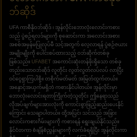
ဘ်ဆိုဒ်
UFA ကာစီနိုဝဘ်ဆိုဒ် ၊ အွန်လိုင်းဘောလုံးလောင်းကစား
သည် ပွဲစဉ်ရလဒ်များကို စုဆောင်းကာ အလောင်းအစား
အစစ်အမှန်မပြုလုပ်မီ သင့်အတွက် လေ့လာရန် ပွဲစဉ်ဇယား
အမျိုးမျိုးကို ပေါင်းစပ်ထားသည့် ဝဘ်ဆိုက်တစ်ခု
ဖြစ်သည်။
UFABET
အကောင်းဆုံးတန်ဖိုးရှိသော တစ်ခု
တည်းသောဝဘ်ဆိုဒ် လူတိုင်း လွတ်လွတ်လပ်လပ် လာပြီး
၀င်ငွေရှာကြပါစို့။ တစိုက်မတ်မတ် အမြတ်ထွက်တယ်။
အနှောင့်အယှက်မရှိဘဲ ကစားနိုင်ပါတယ်။ အွန်လိုင်းမှာ
ဘောလုံးလောင်းရတာကြိုက်တဲ့သူတိုင်း ဤနေရာသည်
လိုအပ်ချက်များအားလုံးကို ကောင်းစွာဖြည့်ဆည်းပေးနိုင်
ကြောင်း သေချာပါတယ်။ ထို့အပြင်၊ သင်သည် အခြား
လောင်းကစားဂိမ်းများကို ကစားရန် ရွေးချယ်နိုင်သည်။
နိုင်ငံတကာ စံချိန်စံညွှန်းများကို လက်ခံရရှိပြီး အွန်လိုင်းကာ