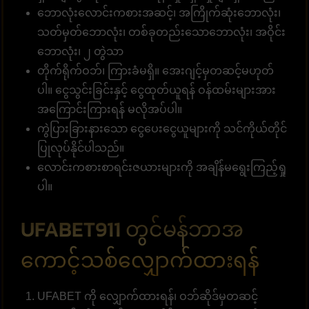
ဘောလုံးလောင်းကစားအဆင့်၊ အကြိုက်ဆုံးဘောလုံး၊
သတ်မှတ်ဘောလုံး၊ တစ်ခုတည်းသောဘောလုံး၊ အဝိုင်း
ဘောလုံး၊ ၂ တွဲသာ
တိုက်ရိုက်ဝဘ်၊ ကြားခံမရှိ။ အေးဂျင့်မှတဆင့်မဟုတ်
ပါ။ ငွေသွင်းခြင်းနှင့် ငွေထုတ်ယူရန် ဝန်ထမ်းများအား
အကြောင်းကြားရန် မလိုအပ်ပါ။
ကွဲပြားခြားနားသော ငွေပေးငွေယူများကို သင်ကိုယ်တိုင်
ပြုလုပ်နိုင်ပါသည်။
လောင်းကစားစာရင်းဇယားများကို အချိန်မရွေးကြည့်ရှု
ပါ။
UFABET911 တွင်မန်ဘာအ
ကောင့်သစ်လျှောက်ထားရန်
UFABET ကို လျှောက်ထားရန်၊ ဝဘ်ဆိုဒ်မှတဆင့်