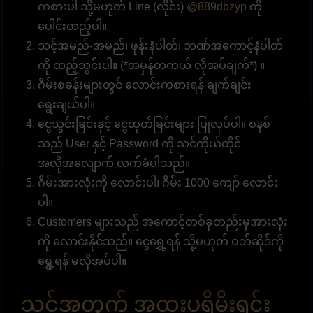
ကစားပါ သို့မဟုတ် Line (လိုင်း)
@889dbzyp
ကို
ပေါင်းထည့်ပါ။
သင့်အမည်-အမည်၊ ဖုန်းနံပါတ်၊ ဘဏ်အကောင့်နံပါတ်
ကို ထည့်သွင်းပါ။ (*အမှန်တကယ် လိုအပ်ချက်*) ။
ဂိမ်းစခန်းများတွင် လောင်းကစားရန် ချက်ချင်း
ရွေးချယ်ပါ။
ငွေသွင်းခြင်းနှင့် ငွေထုတ်ခြင်းများ ပြုလုပ်ပါ။ စနစ်
သည် User နှင့် Password ကို သင်ကိုယ်တိုင်
အလိုအလျောက် လက်ခံပါသည်။
ဂိမ်းအားလုံးကို လောင်းပါ၊ ဂိမ်း 1000 ကျော် လောင်း
ပါ။
Customers များသည် အကောင့်တစ်ခုတည်းမှအားလုံး
ကို လောင်းနိုင်သည်။ ငွေရွှေ့ရန် သို့မဟုတ် ဝဘ်ဆိုဒ်ကို
ရွှေ့ရန် မလိုအပ်ပါ။
သင့်အတွက် အထူးပရိုမိုးရှင်း