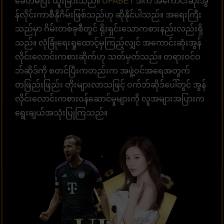
ခေတ်မီပြီး ထူးခြားသည်။
UFABET
ဒါက အကောင်းဆုံးအွ
န်လိုင်းကာစီနိုဂိမ်းဖြစ်သည်ဟု ဆိုနိုင်ပါသည်။ အရေးကြီး
သည်မှာ ဂိမ်းတစ်ခုစီတွင် ရိုးရှင်းသောကစားနည်းလည်းရှိ
သည်။ လုံခြုံရေးရှုထောင့်မှကြည့်လျှင် အကောင်းဆုံးအွန်
လိုင်းလောင်းကစားဆိုက်ဟု သတ်မှတ်သည်။ တရားဝင်ဝ
ဘ်ဆိုဒ်ကို စတင်ပြီးကတည်းက အဖွဲ့ဝင်အရေအတွက်
တဖြည်းဖြည်း တိုးများလာသဖြင့် ဝက်ဘ်ဆိုဒ်ပေါ်တွင် အွန်
လိုင်းလောင်းကစားဝန်ဆောင်မှုများကို လူအများအပြားက
ရွေးချယ်အသုံးပြုကြသည်။