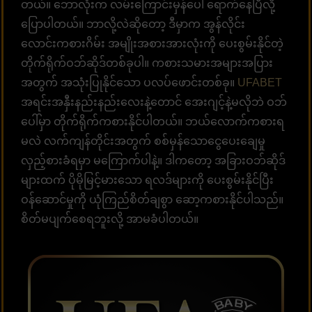
တယ်။ ဘောလုံးက လမ်းကြောင်းမှန်ပေါ် ရောက်နေပြီလို့
ပြောပါတယ်။ ဘာလို့လဲဆိုတော့ ဒီမှာက အွန်လိုင်း
လောင်းကစားဂိမ်း အမျိုးအစားအားလုံးကို ပေးစွမ်းနိုင်တဲ့
တိုက်ရိုက်ဝဘ်ဆိုဒ်တစ်ခုပါ။ ကစားသမားအများအပြား
အတွက် အသုံးပြုနိုင်သော ပလပ်ဖောင်းတစ်ခု။
UFABET
အရင်းအနှီးနည်းနည်းလေးနဲ့တောင် အေးဂျင့်နဲ့မလိုဘဲ ဝဘ်
ပေါ်မှာ တိုက်ရိုက်ကစားနိုင်ပါတယ်။ ဘယ်လောက်ကစားရ
မလဲ လက်ကျန်တိုင်းအတွက် စစ်မှန်သောငွေပေးချေမှု
လှည့်စားခံရမှာ မကြောက်ပါနဲ့။ ဒါကတော့ အခြားဝဘ်ဆိုဒ်
များထက် ပိုမိုမြင့်မားသော ရလဒ်များကို ပေးစွမ်းနိုင်ပြီး
ဝန်ဆောင်မှုကို ယုံကြည်စိတ်ချစွာ ဆော့ကစားနိုင်ပါသည်။
စိတ်မပျက်စေရဘူးလို့ အာမခံပါတယ်။