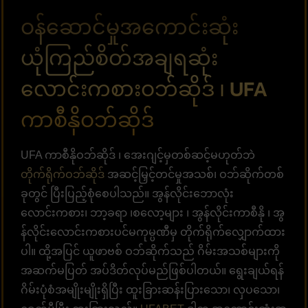
ဝန်ဆောင်မှုအကောင်းဆုံး
ယုံကြည်စိတ်အချရဆုံး
လောင်းကစားဝဘ်ဆိုဒ် ၊ UFA
ကာစီနိုဝဘ်ဆိုဒ်
UFA ကာစီနိုဝဘ်ဆိုဒ် ၊ အေးဂျင့်မှတစ်ဆင့်မဟုတ်ဘဲ
တိုက်ရိုက်ဝဘ်ဆိုဒ်
အဆင့်မြှင့်တင်မှုအသစ်၊ ဝဘ်ဆိုက်တစ်
ခုတွင် ပြီးပြည့်စုံစေပါသည်။ အွန်လိုင်းဘောလုံး
လောင်းကစား၊ ဘာ့ခရာ ၊စလော့များ ၊ အွန်လိုင်းကာစီနို ၊ အွ
န်လိုင်းလောင်းကစားပင်မကုမ္ပဏီမှ တိုက်ရိုက်လျှောက်ထား
ပါ။ ထို့အပြင် ယူဖာဗစ် ဝဘ်ဆိုက်သည် ဂိမ်းအသစ်များကို
အဆက်မပြတ် အပ်ဒိတ်လုပ်မည်ဖြစ်ပါတယ်။ ရွေးချယ်ရန်
ဂိမ်းပုံစံအမျိုးမျိုးရှိပြီး ထူးခြားဆန်းပြားသော၊ လှပသော၊