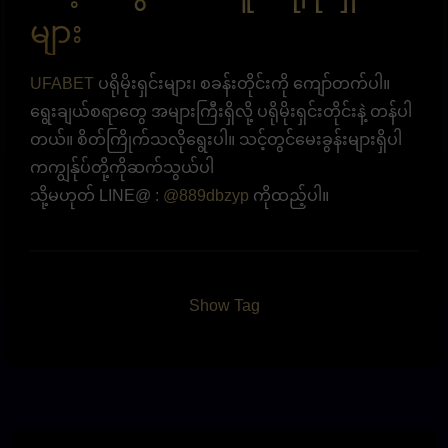
များ
UFABET
ပရိုမိုးရှင်းများ၊ စခန်းတိုင်းကို ကျော်တက်ပါ။
ရွေးချယ်စရာတွေ အများကြီးရှိလို့ ပရိုမိုးရှင်းတိုင်းနဲ့ တန်ပါ
တယ်။ စိတ်ကြိုက်သလိုရွေးပါ။ သင့်တွင်မေးခွန်းများရှိပါ
ကကျွန်ုပ်တို့ကိုဆက်သွယ်ပါ
သို့မဟုတ် LINE@ :
@889dbzyp
ကိုထည့်ပါ။
Show Tag