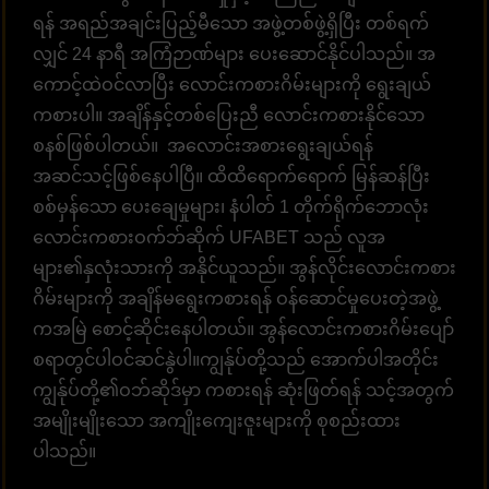
ရန် အရည်အချင်းပြည့်မီသော အဖွဲ့တစ်ဖွဲ့ရှိပြီး တစ်ရက်
လျှင် 24 နာရီ အကြံဉာဏ်များ ပေးဆောင်နိုင်ပါသည်။ အ
ကောင့်ထဲဝင်လာပြီး လောင်းကစားဂိမ်းများကို ရွေးချယ်
ကစားပါ။ အချိန်နှင့်တစ်ပြေးညီ လောင်းကစားနိုင်သော
စနစ်ဖြစ်ပါတယ်။ အလောင်းအစားရွေးချယ်ရန်
အဆင်သင့်ဖြစ်နေပါပြီ။ ထိထိရောက်ရောက် မြန်ဆန်ပြီး
စစ်မှန်သော ပေးချေမှုများ၊ နံပါတ် 1 တိုက်ရိုက်ဘောလုံး
လောင်းကစားဝက်ဘ်ဆိုက် UFABET သည် လူအ
များ၏နှလုံးသားကို အနိုင်ယူသည်။ အွန်လိုင်းလောင်းကစား
ဂိမ်းများကို အချိန်မရွေးကစားရန် ဝန်ဆောင်မှုပေးတဲ့အဖွဲ့
ကအမြဲ စောင့်ဆိုင်းနေပါတယ်။ အွန်လောင်းကစားဂိမ်းပျော်
စရာတွင်ပါဝင်ဆင်နွဲပါ။ကျွန်ုပ်တို့သည် အောက်ပါအတိုင်း
ကျွန်ုပ်တို့၏ဝဘ်ဆိုဒ်မှာ ကစားရန် ဆုံးဖြတ်ရန် သင့်အတွက်
အမျိုးမျိုးသော အကျိုးကျေးဇူးများကို စုစည်းထား
ပါသည်။