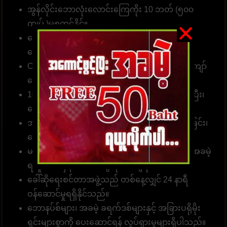
အွန်လိုင်းဘောလုံးလောင်းကြေကိုး 10 ဘတ် (၅၀၀
ကျပ် )မှစတင်နိုင်။
လောင်းကစား၊ အားကစားဂိမ်းများ၊ ကာစီနိုများ၊ စ
လော့များအတွက်
ဝန်ဆောင်မှုလင့်ခ်
။
Customer တစ်ဦးတည်းသည် ဂိမ်းပေါင်း 1၀00 ကျော်
လောင်းကစားနိုင်သည်။
10 စက္ကန့်အတွင်း တော်တို စနစ်ဖြင့် လျှောက်ထားပြီး၊
ငွေသွင်း၊ ငွေထုတ်နိုင်ပါတယ်။
အမှန်အကန်ငွေပေးချေခြင်း၊ လျှင်မြန်သောငွေလွှဲခြင်း၊
ငွေကြေးယုံကြည်စိတ်ချခြင်း။
မန်ဘာ အသစ်အတွက် လျှောက်ထားပါ၊ ခရက်ဒစ်အခမဲ့
ရယူပါ၊ အမှန်တကယ်ငွေကို ပေးချရပါမယ်။
ခေါ်ဆိုရေးစင်တာအဖွဲ့သည် တစ်နေ့လျှင် 24 နာရီ
ဝန်ဆောင်မှုရရှိနိုင်သည်။
ဘောနပ်စ်များ၊ အခမဲ့ ခရက်ဒစ်များနှင့် အခြားပရိုမိုး
ရှင်းများစွာကို ပေးဆောင်ရန် လှုပ်ရှားမှုများရှိပါသည်။