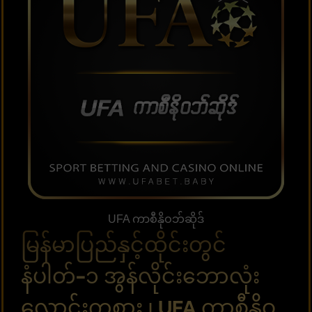
UFA ကာစီနိုဝဘ်ဆိုဒ်
မြန်မာပြည်နှင့်ထိုင်းတွင်
နံပါတ်-၁ အွန်လိုင်းဘောလုံး
လောင်းကစား ၊ UFA ကာစီနိုဝ