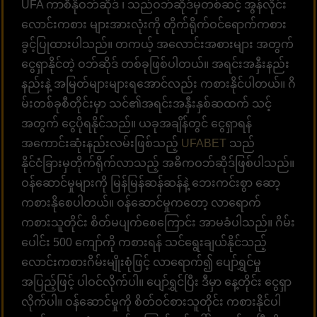
UFA ကာစီနိုဝဘ်ဆိုဒ် ၊ သည်ဝဘ်ဆိုဒ်မှတစ်ဆင့် အွန်လိုင်း
လောင်းကစား များအားလုံးကို တိုက်ရိုက်ဝင်ရောက်ကစား
ခွင့်ပြုထားပါသည်။ တကယ့် အလောင်းအစားများ အတွက်
ငွေရှာနိုင်တဲ့ ဝဘ်ဆိုဒ် တစ်ခုဖြစ်ပါတယ်။ အရင်းအနှီးနည်း
နည်းနဲ့ အမြတ်များများရအောင်လည်း ကစားနိုင်ပါတယ်။ ဂိ
မ်းတစ်ခုစီတိုင်းမှာ သင်၏အရင်းအနှီးနှစ်ဆထက် သင့်
အတွက် ငွေပိုရနိုင်သည်။ ယခုအချိန်တွင် ငွေရှာရန်
အကောင်းဆုံးနည်းလမ်းဖြစ်သည့်
UFABET
သည်
နိုင်ငံခြားမှတိုက်ရိုက်လာသည့် အဓိကဝဘ်ဆိုဒ်ဖြစ်ပါသည်။
ဝန်ဆောင်မှုများကို မြန်မြန်ဆန်ဆန်နဲ့ ဘေးကင်းစွာ ဆော့
ကစားနိုစေပါတယ်။ ဝန်ဆောင်မှုကတော့ လာရောက်
ကစားသူတိုင်း စိတ်မပျက်စေကြောင်း အာမခံပါသည်။ ဂိမ်း
ပေါင်း 500 ကျော်ကို ကစားရန် သင်ရွေးချယ်နိုင်သည့်
လောင်းကစားဂိမ်းမျိုးစုံဖြင့် လာရောက်၍ ပျော်ရွှင်မှု
အပြည့်ဖြင့် ပါဝင်လိုက်ပါ။ ပျော်ရွှင်ပြီး ဒီမှာ နေ့တိုင်း ငွေရှာ
လိုက်ပါ။ ဝန်ဆောင်မှုကို စိတ်ဝင်စားသူတိုင်း ကစားနိုင်ပါ