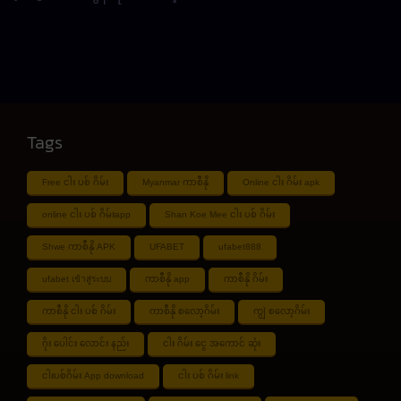
Tags
Free ငါး ပစ် ဂိမ်း
Myanmar ကာစီနို
Online ငါး ဂိမ်း apk
online ငါး ပစ် ဂိမ်းapp
Shan Koe Mee ငါး ပစ် ဂိမ်း
Shwe ကာစီနို APK
UFABET
ufabet888
ufabet เข้าสู่ระบบ
ကာစီနို app
ကာစီနို ဂိမ်း
ကာစီနို ငါး ပစ် ဂိမ်း
ကာစီနို စလော့ဂိမ်း
ကျွဲ စလော့ဂိမ်း
ဂိုး ပေါင်း လောင်း နည်း
ငါး ဂိမ်း ငွေ အကောင် ဆုံး
ငါးပစ်ဂိမ်း App download
ငါး ပစ် ဂိမ်း link