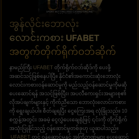
အွန်လိုင်းဘောလုံး
လောင်းကစား UFABET
အတွက်တိုက်ရိုက်ဝဘ်ဆိုက်
နာမည်ကြီး
UFABET
တိုက်ရိုက်ဝဘ်ဆိုဒ်ကို ပေးဖို့
အဆင်သင့်ဖြစ်နေပါပြီ။ နိုင်ငံ၏အကောင်းဆုံးဘောလုံး
လောင်းကစားဝန်ဆောင်မှုကို မည်သည့်ဝန်ဆောင်မှုကိုမဆို
ပေးဆောင်ရန် အသင့်ဖြစ်ပြီး၊ အပလီကေးရှင်းအများစု၏
လိုအပ်ချက်များနှင့် ကိုက်ညီသော ဘောလုံးလောင်းကစား
ကို ရွေးချယ်ပါ။ စီတ်ချရပြီး ငွေကြေးအရ လုံခြုံသည်။ 10
စက္ကန့်အတွင်း အခမဲ့ ငွေလွှဲပေးချေရုံဖြင့် ၎င်းကို တိုက်ရိုက်
အသုံးပြုနိုင်သည့် ဝန်ဆောင်မှုတစ်ခုဟု ယူဆပါသည်။
UFABET
တွင် ဝန်ဆောင်မှုနှင့် အကြံဉာဏ်များ ပေးဆောင်