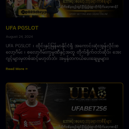
UFA PGSLOT
August 24, 2024
UFA PGSLOT ၊ ထိုင်းနှင့်မြန်မာနိုင်ငံရှိ အကောင်းဆုံးအွန်လိုင်းစ
လော့ဂိမ်း ၊ စလော့ဂိမ်းကုမ္ပဏီနှင့်အတူ တိုက်ရိုက်ဝဘ်ဆိုဒ်၊ အေး
ဂျင့်များမှတစ်ဆင့်မဟုတ်ဘဲ၊ အမှန်တကယ်ပေးချေမှုများ၊
Read More »