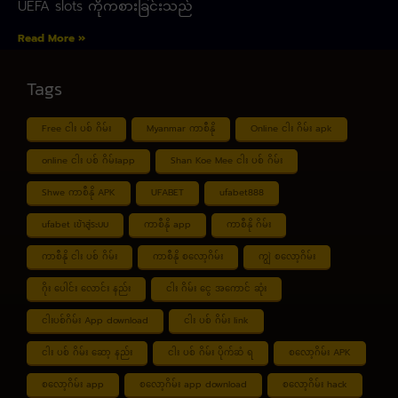
UEFA slots ကိုကစားခြင်းသည်
Read More »
Tags
Free ငါး ပစ် ဂိမ်း
Myanmar ကာစီနို
Online ငါး ဂိမ်း apk
online ငါး ပစ် ဂိမ်းapp
Shan Koe Mee ငါး ပစ် ဂိမ်း
Shwe ကာစီနို APK
UFABET
ufabet888
ufabet เข้าสู่ระบบ
ကာစီနို app
ကာစီနို ဂိမ်း
ကာစီနို ငါး ပစ် ဂိမ်း
ကာစီနို စလော့ဂိမ်း
ကျွဲ စလော့ဂိမ်း
ဂိုး ပေါင်း လောင်း နည်း
ငါး ဂိမ်း ငွေ အကောင် ဆုံး
ငါးပစ်ဂိမ်း App download
ငါး ပစ် ဂိမ်း link
ငါး ပစ် ဂိမ်း ဆော့ နည်း
ငါး ပစ် ဂိမ်း ပိုက်ဆံ ရ
စလော့ဂိမ်း APK
စလော့ဂိမ်း app
စလော့ဂိမ်း app download
စလော့ဂိမ်း hack