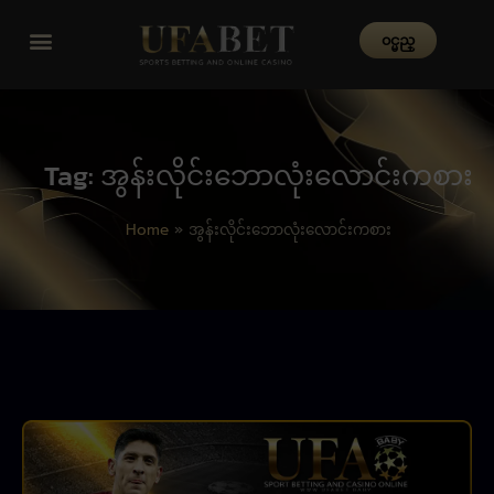
၀င္မည္
Tag: အွန်းလိုင်းဘောလုံးလောင်းကစား
Home
»
အွန်းလိုင်းဘောလုံးလောင်းကစား