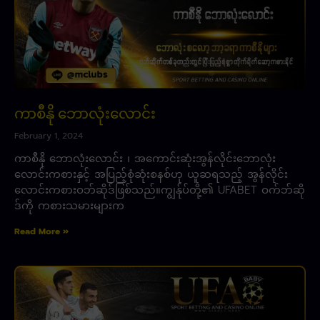
ကာစီနို ဘောလုံးလောင်း
February 1, 2024
ကာစီနို ဘောလုံးလောင်း ၊ အကောင်းဆုံးအွန်လိုင်းဘောလုံး
လောင်းကစားနှင့် အပြည့်စုံဆုံးစနစ်ဟု ယူဆရသည့် အွန်လိုင်း
လောင်းကစားဝဘ်ဆိုဒ်ဖြစ်သည်။ကျွန်ုပ်တို့၏ UFABET ဝက်ဘ်ဆို
ဒ်ကို ကစားသမားများက
Read More »