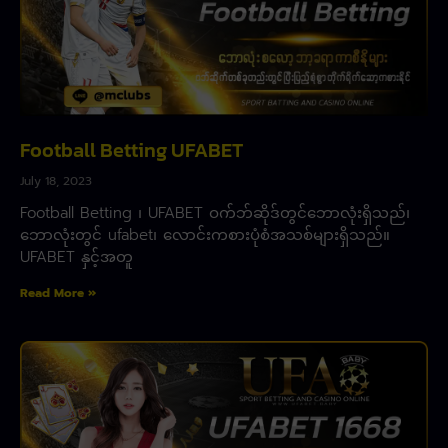
Football Betting UFABET
July 18, 2023
Football Betting ၊ UFABET ဝက်ဘ်ဆိုဒ်တွင်ဘောလုံးရှိသည်၊
ဘောလုံးတွင် ufabet၊ လောင်းကစားပုံစံအသစ်များရှိသည်။
UFABET နှင့်အတူ
Read More »