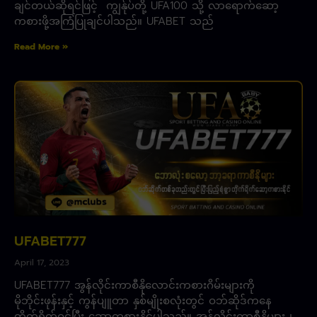
ချင်တယ်ဆိုရင်ဖြင့် ကျွန်ုပ်တို့ UFA100 သို့ လာရောက်ဆော့
ကစားဖို့အကြံပြုချင်ပါသည်။ UFABET သည်
Read More »
UFABET777
April 17, 2023
UFABET777 အွန်လိုင်းကာစီနိုလောင်းကစားဂိမ်းများကို
မိုဘိုင်းဖုန်းနှင့် ကွန်ပျူတာ နှစ်မျိုးစလုံးတွင် ဝဘ်ဆိုဒ်ကနေ
တိုက်ရိုက်ဝင်ပြီး ဆော့ကစားနိုင်ပါသည်။ အွန်လိုင်းကာစီနိုများ ၊