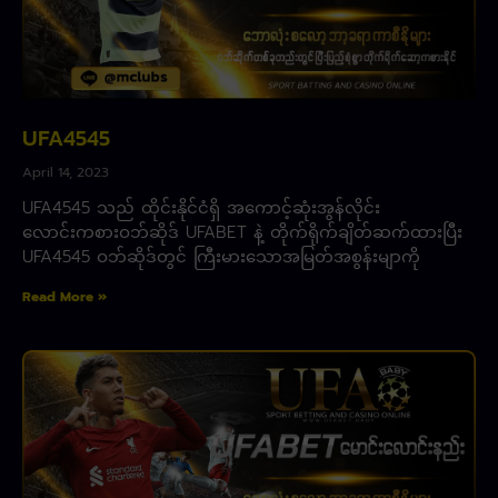
UFA4545
April 14, 2023
UFA4545 သည် ထိုင်းနိုင်ငံရှိ အကောင့်ဆုံးအွန်လိုင်း
လောင်းကစားဝဘ်ဆိုဒ် UFABET နဲ့ တိုက်ရိုက်ချိတ်ဆက်ထားပြီး
UFA4545 ဝဘ်ဆိုဒ်တွင် ကြီးမားသောအမြတ်အစွန်းမျာကို
Read More »