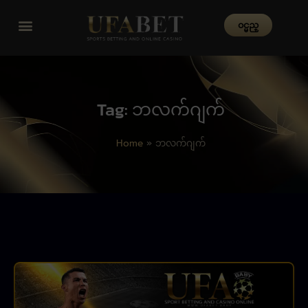
၀င္မည္
Tag: ဘလက်ဂျက်
Home
»
ဘလက်ဂျက်