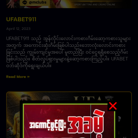
UFABET911
April 12, 2023
UFABET911 သည် အွန်လိုင်းလောင်းကစားဂိမ်းဆော့ကစားသူများ
အတွက် အကောင်းဆုံးဂိမ်းဖြစ်ပါသည်။ဘောလုံးလောင်းကစား
ခြင်းသည် ကျွမ်းကျင်မှုအပေါ် မူတည်ပြီး ဝင်ငွေရရှိစေသည့်ဂိမ်း
ဖြစ်ပါသည်။ စိတ်လှုပ်ရှားမှုများနဲ့ဆော့ကစားကြည့်ပါ။ UFABET
ဝဘ်ဆိုဒ်ကိုရွေးချယ်ပါ။
Read More »