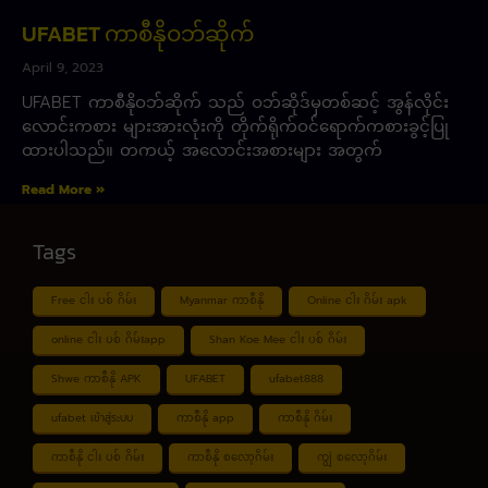
UFABET ကာစီနိုဝဘ်ဆိုက်
April 9, 2023
UFABET ကာစီနိုဝဘ်ဆိုက် သည် ဝဘ်ဆိုဒ်မှတစ်ဆင့် အွန်လိုင်း
လောင်းကစား များအားလုံးကို တိုက်ရိုက်ဝင်ရောက်ကစားခွင့်ပြု
ထားပါသည်။ တကယ့် အလောင်းအစားများ အတွက်
Read More »
Tags
Free ငါး ပစ် ဂိမ်း
Myanmar ကာစီနို
Online ငါး ဂိမ်း apk
online ငါး ပစ် ဂိမ်းapp
Shan Koe Mee ငါး ပစ် ဂိမ်း
Shwe ကာစီနို APK
UFABET
ufabet888
ufabet เข้าสู่ระบบ
ကာစီနို app
ကာစီနို ဂိမ်း
ကာစီနို ငါး ပစ် ဂိမ်း
ကာစီနို စလော့ဂိမ်း
ကျွဲ စလော့ဂိမ်း