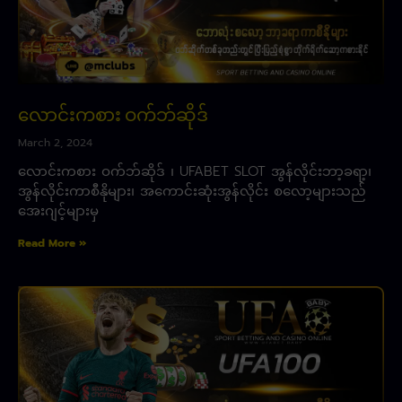
လောင်းကစား ဝက်ဘ်ဆိုဒ်
March 2, 2024
လောင်းကစား ဝက်ဘ်ဆိုဒ် ၊ UFABET SLOT အွန်လိုင်းဘာ့ခရာ့၊
အွန်လိုင်းကာစီနိုများ၊ အကောင်းဆုံးအွန်လိုင်း စလော့များသည်
အေးဂျင့်များမှ
Read More »