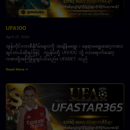
UFA100
April 27, 2023
အွန်လိုင်းကာစီနိုဂိမ်းများကို အချိန်မရွေး ၊ နေရာမရွေးဆော့ကစား
ချင်တယ်ဆိုရင်ဖြင့် ကျွန်ုပ်တို့ UFA100 သို့ လာရောက်ဆော့
ကစားဖို့အကြံပြုချင်ပါသည်။ UFABET သည်
Read More »