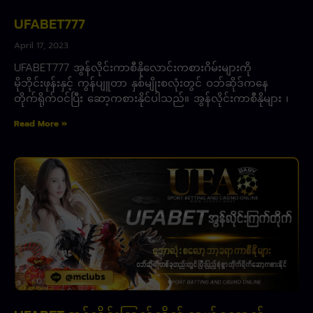
UFABET777
April 17, 2023
UFABET777 အွန်လိုင်းကာစီနိုလောင်းကစားဂိမ်းများကို
မိုဘိုင်းဖုန်းနှင့် ကွန်ပျူတာ နှစ်မျိုးစလုံးတွင် ဝဘ်ဆိုဒ်ကနေ
တိုက်ရိုက်ဝင်ပြီး ဆော့ကစားနိုင်ပါသည်။ အွန်လိုင်းကာစီနိုများ ၊
Read More »