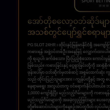
အော်တိုစလော့ဝဘ်ဆိုဒ်မျာ
အသစ်တွင်ပျော်ရွှင်စရာမျ
PG SLOT 24HR ၊ ထိုင်းနှင့်မြန်မာနိုင်ငံရှိ အကျော်
ကစားရန် အဖွဲ့ဝင်တစ်ဦးအနေဖြင့် လျှောက်ထားပါ။ 
ကို ရယူပါ၊ ခက်ခဲသော၊ ပြီးပြည့်စုံသော၊ ကောင်းမ
ဖြစ်သည်။ ကစားခြင်းနှင့် ငွေရှာခြင်းတို့ကို အာရုံစိ
ဖုန်းပေါ်မှာ ဝဘ်ဆိုက်မှတစ်ဆင့် အစွမ်းထက်ဆုံး က
သည် ထိုင်းပြည်သူများအား ၊ ကျွန်ုပ်တို့နှင့် အတူ ပျ
နေရာမရွေး အလွယ်တကူ ဝင်ရောက်နိုင်ပါတယ်။ ဘာသာစ
1,0000 ကျော်ရှိပြီး မည်သည့်ဂိမ်းများကို ကစားရန်
မည်သည့်ဂိမ်းများကို အခမဲ့လှည့်ခြင်းများ ပေးလေ့
တို့၏ဆောင်းပါးများကိုနေ့စဉ်အပ်တူဒိတ် လုပ်ပါမည်