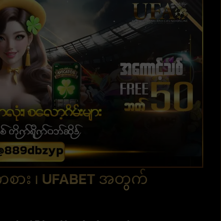
းကစား ၊ UFABET အတွက်