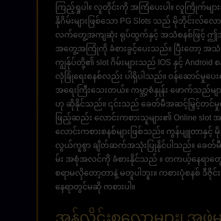
ကြည့်ရှုပါ။ လူတိုင်းကို အကြံပေးပါ။ လူကြိုက်မျာ
နိုဂိမ်းများဖြစ်သော PG Slots သည် မိုဘိုင်းလ်လေ
လက်တွေ့အကျဆုံး ရုပ်ထွက်နှင့် အသံစနစ်ဖြင့် ဤအဆ
အတွေ့အကြုံကို ခံစားခွင့်ပေးသည်။ ပြီးတော့ အသံက
ကျွန်ုပ်တို့၏ slot ဂိမ်းများသည် IOS နှင့် Android 
လုံခြုံရေးစနစ်လည်း ပါရှိပါသည်။ ဝန်ဆောင်မှုပ
အရေးကြီးသေးတယ်။ ကမ္ဘာ့စံနှုန်း ဖောက်သည
ဟု ဆိုနိုင်သည်။ ၎င်းသည် ခေတ်မီအဆင့်မြှင့်တင
ဖြည့်ဆည်း လောင်းကစားသူများ၏ Online slot အ
လောင်းကစားစနစ်များဖြစ်သည်။ ကွန်ပျူတာနှင့် မိုဘို
လွယ်ကူစွာ ချိတ်ဆက်အသုံးပြုနိုင်ပါသည်။ ခေတ်မီတ
မ်း အစုံအလင်ကို ခံစားနိုင်သည် ။ တကယ့်နေရာတွေ
စရာမလိုတော့တာနဲ့ မတူပါဘူး။ ကစားပုံစနစ် ဒီဇိုင
နေရာတွင်မဆို ကစားပါ။
အွန်လိုင်းစလော့များ၊ အဖွဲ့