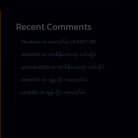
Recent Comments
Thankooo
on
စလော့ဂိမ်း UFABET286
ufabet534
on
ကာစီနိုဘောလုံး ဝဘ်ဆိုဒ်
gamingufa226
on
ကာစီနိုဘောလုံး ဝဘ်ဆိုဒ်
ufabet534
on
အွန်လိုင်း စလော့ဂိမ်း
yang456
on
အွန်လိုင်း စလော့ဂိမ်း