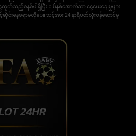
 ငွေထုတ်သည့်စနစ်ပါရှိပြီး ၁ မိနစ်အောက်သာ ငွေပေးချေမှုများ
စောင့်ဆိုင်းနေစရာမလိုပေ။ သင့်အား 24 နာရီပတ်လုံးဝန်ဆောင်မှု