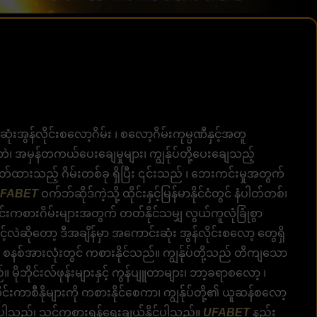
ဆုံးအွန်လိုင်းစလော့ဂိမ်း ၊ စလော့ဂိမ်းကုမ္ပဏီနှင့်အတူ
ဘဲ၊ အမှန်တကယ်ပေးချေမှုများ၊ ကျွန်ုပ်တို့ပေးချေသည့်
းထုတ်ထားသည့် ဂိမ်းတစ်ခု ရှိပြီး ၎င်းသည် ၊ ဘေးကင်းမှုအတွက်
FABET
ဝက်ဘ်ဆိုဒ်ကဲ့သို့ ထိုင်းနှင့်မြန်မာနိုင်ငံတွင် နံပါတ်တစ်၊
်းကစားဂိမ်းများအတွက် တတ်နိုင်သမျှ လွယ်ကူလုံခြုံစွာ
ဆိုတော့ ဒီအချိန်မှာ အကောင်းဆုံး အွန်လိုင်းစလော့ တွေရှိ
ုံးတွင် စနစ်အားလုံးတွင် ကစားနိုင်သည်။ ကျွန်ုပ်တို့သည် တိကျသော
ိုဘိုင်းလ်ဖုန်းများနှင့် ကွန်ပျူတာများ၊ ဘာ့ခရာစလော့ ၊
ုင်းကာစီနိုများကို ကစားနိုင်စေကာ၊ ကျွန်ုပ်တို့၏ ယူဆန်စလော့
ရှိပါသည်၊ သင်ကစားရန်ရွေးချယ်နိုင်ပါသည်။
UFABET
နည်း