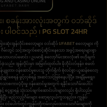
း၊ စခန်းအားလုံးအတွက် ဝဘ်ဆိုဒ်
ား ပါဝင်သည် ၊ PG SLOT 24HR
ကြားဆုံးအွန်လိုင်းစလော့များ ဝဘ်ဆိုဒ်
UFABET
စလော့များ ကို
ဂိမ်းတွင် သင့်အတွက်စောင့်ဆိုင်းနေသော အခွင့်အရေးများစွာ
ွန်သောပလပ်ဖောင်း ၊ ဥပမာရှိ စလော့ဂိမ်းအားလုံး၏ ဗဟိုချက်
ုက်ခဲ့သည်။ အွန်လိုင်းမှာ အမြတ်ထုတ်ပါ။ မိုဘိုင်းလ်ဖုန်း၊ စမတ်
ွန်ပျူတာ၊ ဝန်ဆောင်မှုပေးသူ တိုက်ရိုက် စုံလင်စွာ ယူဆန်စလော့
ော်ရွှင်စေရန် ဖွင့်လှစ်ရန် အဆင်သင့်ဖြစ်နေပါပြီ။ အချိန်မရွေး၊
ကားပံ့ပိုးမှု ဝန်ဆောင်မှုအတွက် ရနိုင်သောဂိမ်းပေါင်း
နှင့် ငွေရှာရန် သုံးသပ်ချက်ဆောင်းပါးများလည်း ရှိပါသည်။
ရှိပြီး မည်သည့်ဂိမ်းများ ဆော့ရလွယ်ကူသနည်း။ ကျွန်ုပ်
။ ဝင်ပေါက်တွင်ကျွန်ုပ်တို့ကမ်းလှမ်းထားသောဂိမ်းများကို