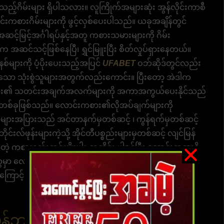
းသည့်ဂိမ်းများ ရှိပါသလား။ လူကြိုက်အများဆုံး အွန်လိုင်းကာစီ
ာင်းကစားဂိမ်းများကို ဖွင့်လှစ်ပေးပါသည်။ ယခုအချိန်တွင်
င့်မြင့်အင်္ဂါရပ်နှင့်အတူ ကစားသမားများကို ဂိမ်း
 အဆင်သင့်ဖြစ်နေပြီ၊ ရွှင်မြူးပြီး စိတ်လှုပ်ရှားနေတယ်။
စနစ်များကို ပံ့ပိုးပေးသည့်အပြင်
UFABET
ဝဘ်ဆိုဒ်တွင်လည်း
ေးသော သုံးစွဲသူများအတွက်လည်းကောင်း။ ပြီးတော့ အဲဒါက
်များ၏ သတင်းအချက်အလက်များကို အကာအကွယ်ပေးနိုင်သည်
်မှုတစ်ခုဖြစ်သည်။ လောင်းကစား၏လိုအပ်ချက်များကို
များအပြားသည် အင်တာနက်မှတစ်ဆင့် ၊ ကွန်ရက်မှတစ်ဆင့်
င်းလ်ဖုန်းများကဲ့သို့ အိုင်တီပစ္စည်းများမှတစ်ဆင့် လျင်မြန်
ဲ့ ကစားနည်းတစ်မျိုးပါ။ လူတိုင်း ပါဝင်ပြီး လောင်းကစားဂိ
မှာ လောင်းကစားလိုပါပဲ။ ဒါပေမယ့် ကစားဖို့ ဝေးဝေးသွား
်းကြောင့်ပါ။ လွယ်ကူစွာကစားရန်လာပါ။ ကမ္ဘာပေါ်ရှိ မည်သည့်
မန်ဘာဝင်ခြင်းကို အခမဲ့