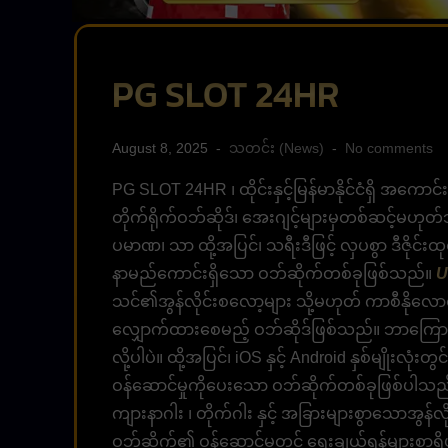
PG SLOT 24HR
August 8, 2025
သတင်း (News)
No comments
PG SLOT 24HR ၊ ထိုင်းနှင့်မြန်မာနိုင်ငံရှိ အကောင်း
တိုက်ရိုက်ဝဘ်ဆိုဒ်၊ အေးဂျင့်များမှတစ်ဆင့်မဟုတ်
ပမာဏ၊ သာ ထို့အပြင်၊ သရီးဒီဖြင့် လှပစွာ ဒီဇိုင်
နာမည်ကောင်းရှိသော ဝဘ်ဆိုက်တစ်ခုဖြစ်သည်။
U
သင်၏အွန်လိုင်းစလော့များ သို့မဟုတ် ကာစီနိုလောင
လျှောက်ထားစေမည့် ဝဘ်ဆိုဒ်ဖြစ်သည်။ ဘာကြောင့်လဲ
လို့ပါပဲ။ ထို့အပြင်၊ iOS နှင့် Android နှစ်မျိုးလ
ဝန်ဆောင်မှုကိုပေးသော ဝဘ်ဆိုက်တစ်ခုဖြစ်ပါသည်။ မ
ကျားနာဂါး ၊ တိုက်ဂါး နှင့် အခြားများစွာသောအွန်လိ
ဝဘ်ဆိုက်၏ ဝန်ဆောင်မှုတွင် ရွေးချယ်ရန်များစွာ