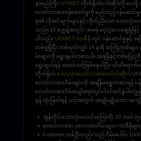
နာမည်ကြီး
UFABET
တိုက်ရိုက်ဝဘ်ဆိုဒ်ကို ပေးဖိ
လောင်းကစားဝန်ဆောင်မှုကို မည်သည့်ဝန်ဆောင်မှု
စု၏ လိုအပ်ချက်များနှင့် ကိုက်ညီသော ဘောလုံးလော
သည်။ 10 စက္ကန့်အတွင်း အခမဲ့ ငွေလွှဲပေးချေရုံဖြင့
ပါသည်။
UFABET ကာစီနို
တွင် ဝန်ဆောင်မှုနှင့်
တစ်ဖွဲ့ရှိပြီး တစ်ရက်လျှင် 24 နာရီ အကြံဉာဏ်မ
မ်းများကို ရွေးချယ်ကစားပါ။ အချိန်နှင့်တစ်ပြ
ရွေးချယ်ရန် အဆင်သင့်ဖြစ်နေပါပြီ။ ထိထိရောက်ရော
တိုက်ရိုက်
ဘောလုံးလောင်းကစားဝက်ဘ်ဆိုက်
UFA
လောင်းကစားဂိမ်းများကို အချိန်မရွေးကစားရန် ဝန်
လောင်းကစားဂိမ်းပျော်စရာတွင်ပါဝင်ဆင်နွဲပါ။ကျွန်
ရန် ဆုံးဖြတ်ရန် သင့်အတွက် အမျိုးမျိုးသော အကျ
အွန်လိုင်းဘောလုံးလောင်းကြေကိုး 10 ဘတ် (၅၀၀
လောင်းကစား၊ အားကစားဂိမ်းများ၊ ကာစီနိုမျ
Customer တစ်ဦးတည်းသည် ဂိမ်းပေါင်း 1၀00