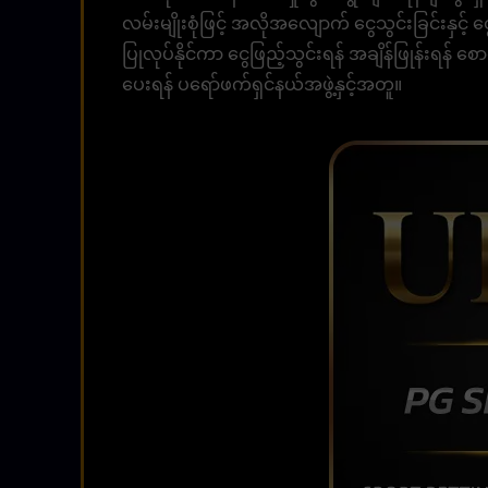
လမ်းမျိုးစုံဖြင့် အလိုအလျောက် ငွေသွင်းခြင်းနှင့်
ပြုလုပ်နိုင်ကာ ငွေဖြည့်သွင်းရန် အချိန်ဖြုန်းရန် 
ပေးရန် ပရော်ဖက်ရှင်နယ်အဖွဲ့နှင့်အတူ။