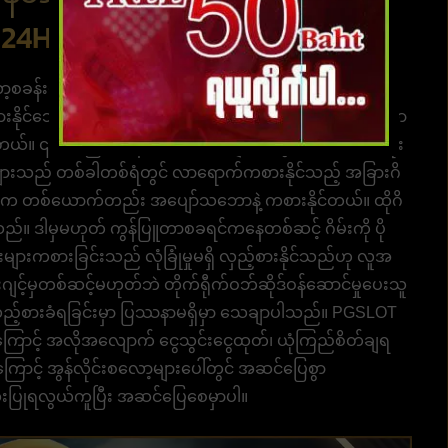
 24HR
န်းများ နှင့် ယခု အလွန်ရေပန်းစားသော ဂိမ်းတစ်ခုဖြစ်
ုင်သော ဂိမ်းဖြစ်သောကြောင့် လူစိတ်ဝင်စားမှုများပြားသော
ရှိတော့တယ်။ ၎င်းသည် ယနေ့ကစားသမားများအတွက် အကောင်းဆုံး
ားသည် တစ်ခါတစ်ရံတွင် လာရောက်ကစားနိုင်သည့် အခြားဂိ
လူတွေက တစ်ယောက်တည်း အပျော်သဘောနဲ့ ကစားနိုင်တယ်။ ထိုဂိ
င်သည်။ ဒါမှမဟုတ် ကွန်ပြူတာစခရင်ကနေတစ်ဆင့် ဂိမ်းကို ပို
ျားကစားခြင်းသည် လုံခြုံမှုမရှိ လှည့်စားနိုင်သည်ဟု လူအ
င့်မှတစ်ဆင့်မဟုတ်ဘဲ တိုက်ရီုက်ဝဘ်ဆိုဒ်ဝန်ဆောင်မှုပေးသူ
်လှည့်စားခံရခြင်းမှာ ပြဿနာမရှိမှာ သေချာပါသည်။ PGSLOT
ကြောင့် အလိုအလျောက် ငွေသွင်းငွေထုတ်၊ ယုံကြည်စိတ်ချရ
ောင့် အွန်လိုင်းစလော့များပေါ်တွင် အဆင်ပြေစွာ
ုံးပြုရလွယ်ကူပြီး အဆင်ပြေစေမှာပါ။