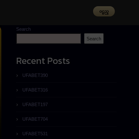
၀င္မည္
Search
Search
Recent Posts
UFABET390
UFABET316
UFABET197
UFABET704
UFABET531