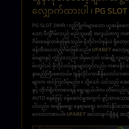
လျှောက်ထားပါ ၊ PG SLOT
PG SLOT 24HR ၊ လူကြိုက်များသော ယူဆန်စလော့စခ
သော ပီဂျီဂိမ်းသည် မည်သူမဆို အလွယ်တကူ ကစားနိ
ဂိမ်းစခန်းတစ်ခုဖြစ်သည်။ မိုဘိုင်းလ်ဖုန်းပဲ 
ဖန်တီးပေးသည့်ဂိမ်းဖြစ်သည်။
UFABET
စလော့မျ
မ်းများနှင့် ကွဲပြားသည်။ ဒါမှမဟုတ် တစ်ချို့
မ်းတွင်ပင် မိုဘိုင်းလ်ဖုန်းများတွင်လည်း ကစားနို
နာမည်ကြီးစေတယ်။ အွန်လိုင်းကာစီနိုလောင်းကစားမ
များက ထင်ကြလိမ့်မည်။ ။ သို့သော် သင်သည် အေးဂျ
နှင့် တိုက်ရိုက်ကစားရန် ရွေးချယ်ပါက၊ လိမ်လည
AUTO စနစ်ဖြင့် ဝန်ဆောင်မှုအတွက် ဖွင့်ထားသော
ပါသည်။ အချိန်မရွေး နေရာမရွေး လောင်းနိုင်သောကြ
လောင်းကစားပါ။
UFABET
အင်တာနက်ရှိရုံနဲ့ အသ