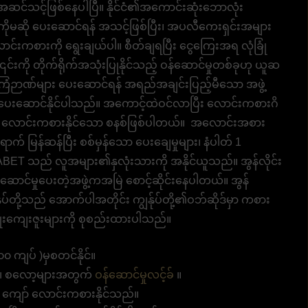
ု့ အဆင်သင့်ဖြစ်နေပါပြီ။ နိုင်ငံ၏အကောင်းဆုံးဘောလုံး
ကိုမဆို ပေးဆောင်ရန် အသင့်ဖြစ်ပြီး၊ အပလီကေးရှင်းအများ
င်းကစားကို ရွေးချယ်ပါ။ စီတ်ချရပြီး ငွေကြေးအရ လုံခြုံ
် ၎င်းကို တိုက်ရိုက်အသုံးပြုနိုင်သည့် ဝန်ဆောင်မှုတစ်ခုဟု ယူဆ
 အကြံဉာဏ်များ ပေးဆောင်ရန် အရည်အချင်းပြည့်မီသော အဖွဲ့
ျား ပေးဆောင်နိုင်ပါသည်။ အကောင့်ထဲဝင်လာပြီး လောင်းကစားဂိ
ေးညီ လောင်းကစားနိုင်သော စနစ်ဖြစ်ပါတယ်။ အလောင်းအစား
က် မြန်ဆန်ပြီး စစ်မှန်သော ပေးချေမှုများ၊ နံပါတ် 1
BET သည် လူအများ၏နှလုံးသားကို အနိုင်ယူသည်။ အွန်လိုင်း
ဆောင်မှုပေးတဲ့အဖွဲ့ကအမြဲ စောင့်ဆိုင်းနေပါတယ်။ အွန်
ုပ်တို့သည် အောက်ပါအတိုင်း ကျွန်ုပ်တို့၏ဝဘ်ဆိုဒ်မှာ ကစား
ိုးကျေးဇူးများကို စုစည်းထားပါသည်။
 ကျပ် )မှစတင်နိုင်။
ား၊ စလော့များအတွက်
ဝန်ဆောင်မှုလင့်ခ်
။
 ကျော် လောင်းကစားနိုင်သည်။