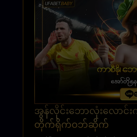
အွန်လိုင်းဘောလုံးလောင်
တိုက်ရိုက်ဝဘ်ဆိုက်