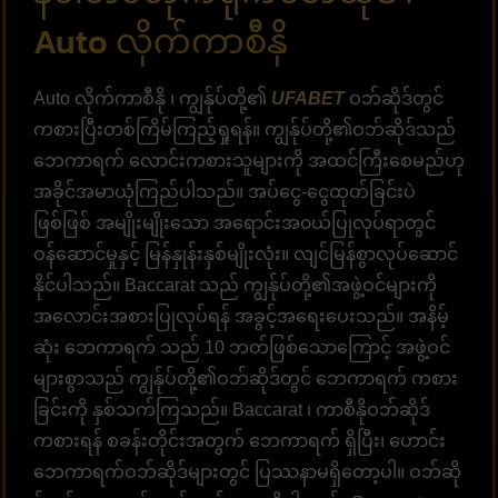
Auto လိုက်ကာစီနို
Auto လိုက်ကာစီနို ၊ ကျွန်ုပ်တို့၏
UFABET
ဝဘ်ဆိုဒ်တွင်
ကစားပြီးတစ်ကြိမ်ကြည့်ရှုရန်။ ကျွန်ုပ်တို့၏ဝဘ်ဆိုဒ်သည်
ဘေကာရက် လောင်းကစားသူများကို အထင်ကြီးစေမည်ဟု
အခိုင်အမာယုံကြည်ပါသည်။ အပ်ငွေ-ငွေထုတ်ခြင်းပဲ
ဖြစ်ဖြစ် အမျိုးမျိုးသော အရောင်းအ၀ယ်ပြုလုပ်ရာတွင်
ဝန်ဆောင်မှုနှင့် မြန်နှုန်းနှစ်မျိုးလုံး။ လျင်မြန်စွာလုပ်ဆောင်
နိုင်ပါသည်။ Baccarat သည် ကျွန်ုပ်တို့၏အဖွဲ့ဝင်များကို
အလောင်းအစားပြုလုပ်ရန် အခွင့်အရေးပေးသည်။ အနိမ့်
ဆုံး ဘေကာရက် သည် 10 ဘတ်ဖြစ်သောကြောင့် အဖွဲ့ဝင်
များစွာသည် ကျွန်ုပ်တို့၏ဝဘ်ဆိုဒ်တွင် ဘေကာရက် ကစား
ခြင်းကို နှစ်သက်ကြသည်။ Baccarat ၊ ကာစီနိုဝဘ်ဆိုဒ်
ကစားရန် စခန်းတိုင်းအတွက် ဘေကာရက် ရှိပြီး၊ ဟောင်း
ဘေကာရက်ဝဘ်ဆိုဒ်များတွင် ပြဿနာမရှိတော့ပါ။ ဝဘ်ဆို