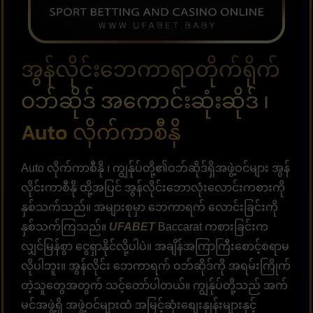
အွန်လိုင်းဘေကာရာတိုက်ရိုက်
ဝဘ်ဆိုဒ် အကောင်းဆုံးဆိုဒ် ၊
Auto လိုက်ကာစီနို
Auto လိုက်ကာစီနို ၊ ကျွန်ုပ်တို့၏ဝဘ်ဆိုဒ်ရှိအဖွဲ့ဝင်များ အွန်
လိုင်းကာစီနို ထို့အပြင် အွန်လိုင်းဘောလုံးလောင်းကစားကို
နှစ်သက်သည်။ အများစုမှာ ဘေကာရက် လောင်းခြင်းကို
နှစ်သက်ကြသည်။
UFABET
Baccarat ကစားခြင်းက
လျှင်မြန်စွာ ငွေရှာနိုင်လို့ပါပဲ။ အချိန်အကြာကြီးစောင့်စရာမ
လိုပါဘူး။ အွန်လိုင်း ဘေကာရက် ဝဘ်ဆိုဒ်ကို အရမ်းကြိုက်
တဲ့သူတွေအတွက် သင့်တော်ပါတယ်။ ကျွန်ုပ်တို့သည် အက်
မင်အဖွဲ့ရှိ အဖွဲ့ဝင်များထံ အမြင့်ဆုံးစျေးနှုန်းများနှင့်