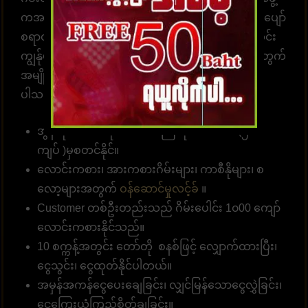
ကအမြဲ စောင့်ဆိုင်းနေပါတယ်။ အွန်လောင်းကစားဂိမ်းပျော်
စရာတွင်ပါဝင်ဆင်နွဲပါ။ကျွန်ုပ်တို့သည် အောက်ပါအတိုင်း
ကျွန်ုပ်တို့၏ဝဘ်ဆိုဒ်မှာ ကစားရန် ဆုံးဖြတ်ရန် သင့်အတွက်
အမျိုးမျိုးသော အကျိုးကျေးဇူးများကို စုစည်းထား
ပါသည်။
အွန်လိုင်းဘောလုံးလောင်းကြေကိုး 10 ဘတ် (၅၀၀
ကျပ် )မှစတင်နိုင်။
လောင်းကစား၊ အားကစားဂိမ်းများ၊ ကာစီနိုများ၊ စ
လော့များအတွက်
ဝန်ဆောင်မှုလင့်ခ်
။
Customer တစ်ဦးတည်းသည် ဂိမ်းပေါင်း 1၀00 ကျော်
လောင်းကစားနိုင်သည်။
10 စက္ကန့်အတွင်း တော်တို စနစ်ဖြင့် လျှောက်ထားပြီး၊
ငွေသွင်း၊ ငွေထုတ်နိုင်ပါတယ်။
အမှန်အကန်ငွေပေးချေခြင်း၊ လျှင်မြန်သောငွေလွှဲခြင်း၊
ငွေကြေးယုံကြည်စိတ်ချခြင်း။