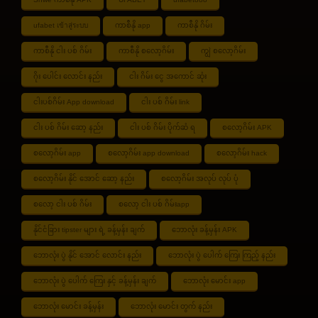
ufabet เข้าสู่ระบบ
ကာစီနို app
ကာစီနို ဂိမ်း
ကာစီနို ငါး ပစ် ဂိမ်း
ကာစီနို စလော့ဂိမ်း
ကျွဲ စလော့ဂိမ်း
ဂိုး ပေါင်း လောင်း နည်း
ငါး ဂိမ်း ငွေ အကောင် ဆုံး
ငါးပစ်ဂိမ်း App download
ငါး ပစ် ဂိမ်း link
ငါး ပစ် ဂိမ်း ဆော့ နည်း
ငါး ပစ် ဂိမ်း ပိုက်ဆံ ရ
စလော့ဂိမ်း APK
စလော့ဂိမ်း app
စလော့ဂိမ်း app download
စလော့ဂိမ်း hack
စလော့ဂိမ်း နိုင် အောင် ဆော့ နည်း
စလော့ဂိမ်း အလုပ် လုပ် ပုံ
စလော့ ငါး ပစ် ဂိမ်း
စလော့ ငါး ပစ် ဂိမ်းapp
နိုင်ငံခြား tipster များ ရဲ့ ခန့်မှန်း ချက်
ဘောလုံး ခန့်မှန်း APK
ဘောလုံး ပွဲ နိုင် အောင် လောင်း နည်း
ဘောလုံး ပွဲ ပေါက် ကြေး ကြည့် နည်း
ဘောလုံး ပွဲ ပေါက် ကြေး နှင့် ခန့်မှန်း ချက်
ဘောလုံး မောင်း app
ဘောလုံး မောင်း ခန့်မှန်း
ဘောလုံး မောင်း တွက် နည်း