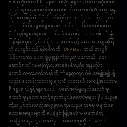
Auto လိုက်ကာစီနို ၊ ချမ်းသာလိုသူများအတွက် အပိုဝင်ငွေ
ရှာရန် နည်းလမတေစ်ခုကောင်း။ ဒါက ဘာလဲဆိုတော့ အွန်
လိုင်းကာစီနိုတိုက်ရိုက်ဝဘ်ဆိုဒ် အေးဂျင့်မှတဆင့်မဟုတ်
ပေ။ ဆစ်ဆီချောချောလေးအသစ်အဆန်း ခေတ်မီသော
စိတ်လှုပ်ရှားစရာအကောင်းဆုံးလောင်းကစားစနစ် ရင်းနှီး
မြုပ်နှံမှုတိုင်းတွင် သင့်အား ကောင်းမွန်သော အတွေ့အကြုံ
ကို ပေးစွမ်းမည်ဖြစ်ပါသည်။
UFABET
သည် အလွန်
မြင့်မားသော ပေးချေမှုနှုန်းကိုလည်း ပေးသည်။ ပေး
ဆောင်ရကျိုးနပ်ကြောင်းအာမခံပါသည်။ အွန်လိုင်း
လောင်းကစားဝက်ဘ်ဆိုက် ဤနေရာတွင် ဂိမ်းအမျိုးမျိုးရှိ
သည်။ လောင်းကစားသူများကို ကစားရန် အကန့်အသတ်မ
ရှိ ရွေးချယ်ခွင့်များပေးပါ။ ပရော်ဖက်ရှင်နယ်အသင်းမှ
ကောင်းမွန်သော စောင့်ရှောက်မှုဝန်ဆောင်မှုများ ရှိပါသည်။
ထို့အပြင်၎င်းသည်အလွန်ထင်ရှားသည်။ အခမဲ့ ခရက်ဒစ်
ဘောနပ်စ်များစွာကို ပေးခြင်းဖြင့်။ လုံးဝ မခက်ခဲတဲ့
အခြေအနေတွေအောက်မှာ ဝန်ဆောင်မှုကို လာရောက်