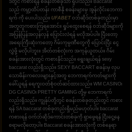
ဒ်တွင် ကစားရန် စခန်းတစ်ခုသာ ရှိပါသည်။ Baccarat
သည် ကမ္ဘာ့ထိပ်တန်း ကာစီနို စခန်းများမှ အွန်လိုင်းဘေကာ
ရက် ကို ပေးပါသည်။
UFABET
ဝဘ်ဆိုဒ်တစ်ခုတည်းမှာ
အတူတူကစားကြရအောင်။ ရှုပ်ထွေးစေရန် ဝဘ်ဆိုဒ်များကို
အပြန်ပြန်အလှန်လှန် ပြောင်းလဲရန် မလိုအပ်ပါ။ ပြီးတော့
အရေးကြီးဆုံးကတော့ ဂိမ်းကုမ္ပဏီတွေကို ပြောင်းပြီး ငွေ
လွှဲဖို့ မလိုပါဘူး။ အိတ်တစ်လုံးက အကုန်ယူတယ်။ ဂိမ်း
စခန်းအားလုံးတွင် ကစားနိုင်သည်။ ရွေးချယ်ရန် sexy
baccarat လည်းရှိသည်။ SEXY BACCART စခန်းမှ လှပ
သောမိန်းကလေးများနှင့်အတူ ဘေကာရက်ကတ်များကို
ခေါ်ယူရန် ရေကူးဝတ်စုံဝတ်ဆင်ထားသည်။ WM CASINO၊
DG CASINO၊ PRETTY GAMING တို့မှ ဘေကာရက်
လည်းရှိသည်။ ကျွန်ုပ်တို့တွင် စခန်းတစ်ခုတည်းတွင် ကစား
ရန် SA baccarat တစ်ခုတည်းရှိမည်မဟုတ်ပါ။ baccarat
ကစားရန် ဝက်ဘ်ဆိုဒ်ကောင်းတစ်ခုကို ရှာဖွေရန် ငြီးငွေ့နေ
စရာမလိုတော့ပါ။ Baccarat စခန်းအားလုံးကို တစ်နေရာ