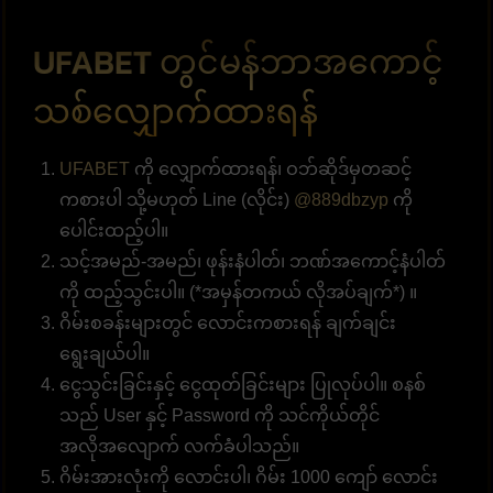
UFABET တွင်မန်ဘာအကောင့်
သစ်လျှောက်ထားရန်
UFABET
ကို လျှောက်ထားရန်၊ ဝဘ်ဆိုဒ်မှတဆင့်
ကစားပါ သို့မဟုတ် Line (လိုင်း)
@889dbzyp
ကို
ပေါင်းထည့်ပါ။
သင့်အမည်-အမည်၊ ဖုန်းနံပါတ်၊ ဘဏ်အကောင့်နံပါတ်
ကို ထည့်သွင်းပါ။ (*အမှန်တကယ် လိုအပ်ချက်*) ။
ဂိမ်းစခန်းများတွင် လောင်းကစားရန် ချက်ချင်း
ရွေးချယ်ပါ။
ငွေသွင်းခြင်းနှင့် ငွေထုတ်ခြင်းများ ပြုလုပ်ပါ။ စနစ်
သည် User နှင့် Password ကို သင်ကိုယ်တိုင်
အလိုအလျောက် လက်ခံပါသည်။
ဂိမ်းအားလုံးကို လောင်းပါ၊ ဂိမ်း 1000 ကျော် လောင်း