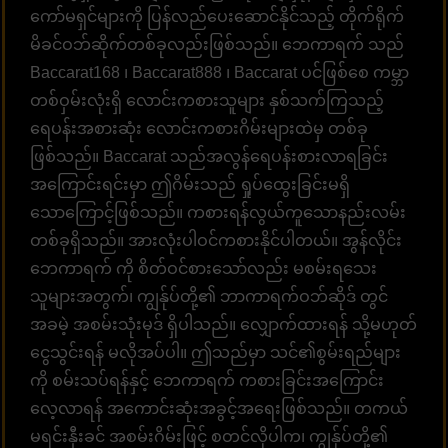
ကော်မရှင်များကို ပြန်လည်ပေးဆောင်နိုင်သည့် တိုက်ရိုက်
မိခင်ဝဘ်ဆိုက်တစ်ခုလည်းဖြစ်သည်။ ဘေကာရက် သည်
Baccarat168 ၊ Baccarat888 ၊ Baccarat ပင်ဖြစ်စေ ကမ္ဘာ
တစ်ဝှမ်းလုံးရှိ လောင်းကစားသူများ နှစ်သက်ကြသည့်
ရေပန်းအစားဆုံး လောင်းကစားဂိမ်းများထဲမှ တစ်ခု
ဖြစ်သည်။ Baccarat သည်အလွန်ရေပန်းစားလာရခြင်း
အကြောင်းရင်းမှာ ဤဂိမ်းသည် ရှုပ်ထွေးခြင်းမရှိ
သောကြောင့်ဖြစ်သည်။ ကစားရန်လွယ်ကူသောနည်းလမ်း
တစ်ခုရှိသည်။ အားလုံးပါဝင်ကစားနိုင်ပါတယ်။ အွန်လိုင်း
ဘေကာရက် ကို စိတ်ဝင်စားသော်လည်း မစမ်းရသေး
သူများအတွက်၊ ကျွန်ုပ်တို့၏ ဘာကာရက်ဝဘ်ဆိုဒ် တွင်
အခမဲ့ အစမ်းသုံးမုဒ် ရှိပါသည်။ လျှောက်ထားရန် သို့မဟုတ်
ငွေသွင်းရန် မလိုအပ်ပါ။ ဤသည်မှာ သင်၏စွမ်းရည်များ
ကို စမ်းသပ်ရန်နှင့် ဘေကာရက် ကစားခြင်းအကြောင်း
လေ့လာရန် အကောင်းဆုံးအခွင့်အရေးဖြစ်သည်။ တကယ်
မရင်းနှီးခင် အစမ်းဂိမ်းဖြင့် စတင်လိုပါက၊ ကျွန်ုပ်တို့၏