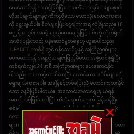
ပေးဆောင်ရန် အသင့်ဖြစ်ပြီး၊ အပလီကေးရှင်းအများစု၏
လိုအပ်ချက်များနှင့် ကိုက်ညီသော ဘောလုံးလောင်းကစား
ကို ရွေးချယ်ပါ။ စီတ်ချရပြီး ငွေကြေးအရ လုံခြုံသည်။ 10
စက္ကန့်အတွင်း အခမဲ့ ငွေလွှဲပေးချေရုံဖြင့် ၎င်းကို တိုက်ရိုက်
အသုံးပြုနိုင်သည့် ဝန်ဆောင်မှုတစ်ခုဟု ယူဆပါသည်။
UFABET ကာစီနို
တွင် ဝန်ဆောင်မှုနှင့် အကြံဉာဏ်များ
ပေးဆောင်ရန် အရည်အချင်းပြည့်မီသော အဖွဲ့တစ်ဖွဲ့ရှိပြီး
တစ်ရက်လျှင် 24 နာရီ အကြံဉာဏ်များ ပေးဆောင်နိုင်
ပါသည်။ အကောင့်ထဲဝင်လာပြီး လောင်းကစားဂိမ်းများကို
ရွေးချယ်ကစားပါ။ အချိန်နှင့်တစ်ပြေးညီ လောင်းကစားနိုင်
သော စနစ်ဖြစ်ပါတယ်။ အလောင်းအစားရွေးချယ်ရန်
အဆင်သင့်ဖြစ်နေပါပြီ။ ထိထိရောက်ရောက် မြန်ဆန်ပြီး
စစ်မှန်သော ပေးချေမှုများ၊ နံပါတ် 1 တိုက်ရိုက်
ဘောလုံး
လောင်းကစားဝက်ဘ်ဆိုက်
UFABET သည် လူအ
များ၏နှလုံးသားကို အနိုင်ယူသည်။ အွန်လိုင်းလောင်းကစား
ဂိမ်းများကို အချိန်မရွေးကစားရန် ဝန်ဆောင်မှုပေးတဲ့အဖွဲ့