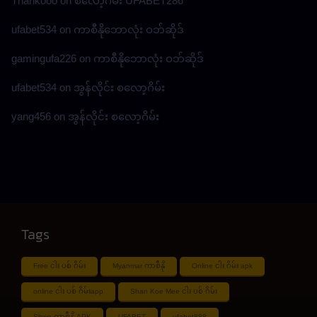
Thankooo
on
စလော့ဂိမ်း UFABET286
ufabet534
on
ကာစီနိုဘောလုံး ဝဘ်ဆိုဒ်
gamingufa226
on
ကာစီနိုဘောလုံး ဝဘ်ဆိုဒ်
ufabet534
on
အွန်လိုင်း စလော့ဂိမ်း
yang456
on
အွန်လိုင်း စလော့ဂိမ်း
Tags
Free ငါး ပစ် ဂိမ်း
Myanmar ကာစီနို
Online ငါး ဂိမ်း apk
online ငါး ပစ် ဂိမ်းapp
Shan Koe Mee ငါး ပစ် ဂိမ်း
Shwe ကာစီနို APK
UFABET
ufabet888