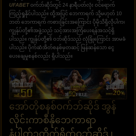
UFABET
၀က်ဘ်ဆိုဒ်တွင် 24 နာရီပတ်လုံး ဝင်ရောက်
ကြည့်ရှုနိုင်ပါသည်။ ထို့အပြင် ဘေကာရက် သို့မဟုတ် 10
ဘတ် ဘေကာရက် ကစားခြင်းအကြောင်း ပိုမိုသိရှိလိုပါက၊
ကျွန်ုပ်တို့၏အဖွဲ့သည် သင့်အားအကြံပေးရန်အသင့်ရှိ
ပါသည်။ ကျွန်ုပ်တို့၏ ဝဘ်ဆိုဒ်သည် လုံခြုံကြောင်း အာမခံ
ပါသည်။ ပိုက်ဆံအိတ်စနစ်မှတဆင့် မြန်ဆန်သော ငွေ
ပေးချေမှုစနစ်လည်း ရှိပါသည်။
အော်တိုစနစ်ဝက်ဘ်ဆိုဒ် အွန်
လိုင်းကာစီနိုဘေကာရာ
နံပါတ်၁တိုက်ရိုက်ဝဘ်ဆိုဒ် ၊