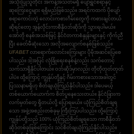
အသုံးပြုသူတိုင်း အကန့်အသတ်မရှိ ပျော်ရွှင်စရာနှင့်
ဆုကြေးငွေများ ရရှိမည်ဖြစ်သည်။ အရင်ကထက် ပိုပျော်
စရာကောင်းတဲ့ လောင်းကစားဂိမ်းတွေကို ကစားချင်တယ်
ဆိုရင်တော့ အွန်လိုင်းကာစီနိုဝဘ်ဆိုဒ်ကို သွားရပါမယ်။
အော်တို စနစ်အသစ်ဖြင့် နိုင်ငံတကာစံနှုန်းများနှင့် ကိုက်ညီ
ပြီး ခေတ်မီဆုံးသော အလိုအလျောက်စနစ်ဖြစ်သည်။
UFABET
လာရောက်လောင်းကြေးများ ပိုမိုအဆင်ပြေစေ
ပါသည်။ ဒါ့အပြင် လုံခြုံရေးစနစ်နဲ့လည်း သက်တောင့်
သက်သာရှိနိုင်ပါတယ်။ ဝဘ်ဆိုဒ်မှာလည်း တိုတိုတုတ်တုတ်
ပါပဲ။ ထို့ကြောင့် ကျွန်ုပ်တို့နှင့် ဂိမ်းကစားသောအခါတွင်
ပြဿနာမရှိဟု စိတ်ချယုံကြည်နိုင်ပါသည်။ ဒါပေမယ့်
တစ်ယောက်ယောက်က စိတ်ပူနေသေးတယ်။ နိုင်ငံခြားက
လက်မှတ်တွေ ရှိတယ်လို့ ပြောရမယ်။ ယုံကြည်စိတ်ချရ
သော အဖွဲ့အစည်းတစ်ခုမှ ကြီးကြပ်ပါသည်။ ထို့ကြောင့်
ကျွန်ုပ်တို့သည် 100% ယုံကြည်စိတ်ချရသော ကာစီနိုဝဘ်
ဆိုဒ်တစ်ခုဖြစ်ကြောင်း သင်စိတ်ချယုံကြည်နိုင်ပါသည်။