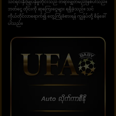
သင်ရင်းနှီးမြုပ်နှံမှုတိုင်းသည် တရားမျှတမည်ဖြစ်ပါသည်။
ဘတ်ငွေ တိုင်းကို ဆုကြေးငွေများ ရရှိခဲ့သည်။ သင်
ကိုယ်တိုင်လာရောက်၍ တွေ့ကြုံခံစားရန် ကျွန်ုပ်တို့ စိန်ခေါ်
ပါသည်။