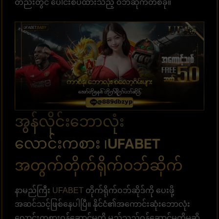
တည်းတွင် ပေါင်းစပ်ထားသည့် ဝဘ်ဆိုက်တစ်ခု။
အွန်လိုင်းဘောလုံး
လောင်းကစား ၊UFABET
အတွက်တိုက်ရိုက်ဝဘ်ဆိုက်
နာမည်ကြီး
UFABET
တိုက်ရိုက်ဝဘ်ဆိုဒ်ကို ပေးဖို့
အဆင်သင့်ဖြစ်နေပါပြီ။ နိုင်ငံ၏အကောင်းဆုံးဘောလုံး
လောင်းကစားဝန်ဆောင်မှုကို မည်သည့်ဝန်ဆောင်မှုကိုမဆို