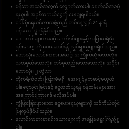
မန်ဘာ အသစ်အတွက် လျှောက်ထားပါ၊ ခရက်ဒစ်အခမဲ့
ရယူပါ၊ အမှန်တကယ်ငွေကို ပေးချရပါမယ်။
ခေါ်ဆိုရေးစင်တာအဖွဲ့သည် တစ်နေ့လျှင် 24 နာရီ
ဝန်ဆောင်မှုရရှိနိုင်သည်။
ဘောနပ်စ်များ၊ အခမဲ့ ခရက်ဒစ်များနှင့် အခြားပရိုမိုး
ရှင်းများစွာကို ပေးဆောင်ရန် လှုပ်ရှားမှုများရှိပါသည်။
ဘောလုံးလောင်းကစားအဆင့်၊ အကြိုက်ဆုံးဘောလုံး၊
သတ်မှတ်ဘောလုံး၊ တစ်ခုတည်းသောဘောလုံး၊ အဝိုင်း
ဘောလုံး၊ ၂ တွဲသာ
တိုက်ရိုက်ဝဘ်၊ ကြားခံမရှိ။ အေးဂျင့်မှတဆင့်မဟုတ်
ပါ။ ငွေသွင်းခြင်းနှင့် ငွေထုတ်ယူရန် ဝန်ထမ်းများအား
အကြောင်းကြားရန် မလိုအပ်ပါ။
ကွဲပြားခြားနားသော ငွေပေးငွေယူများကို သင်ကိုယ်တိုင်
ပြုလုပ်နိုင်ပါသည်။
လောင်းကစားစာရင်းဇယားများကို အချိန်မရွေးကြည့်ရှု
ပါ။