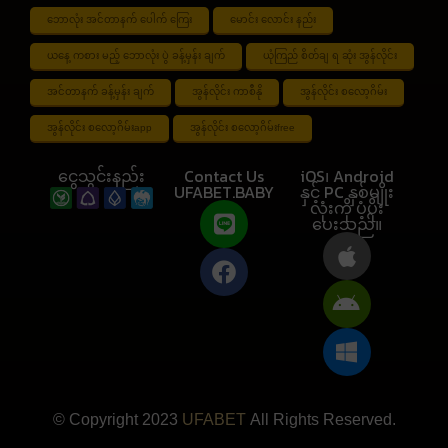
ဘောလုံး အင်တာနက် ပေါက် ကြေး
မောင်း လောင်း နည်း
ယနေ့ ကစား မည့် ဘောလုံး ပွဲ ခန့်မှန်း ချက်
ယုံကြည် စိတ်ချ ရ ဆုံး အွန်လိုင်း
အင်တာနက် ခန့်မှန်း ချက်
အွန်လိုင်း ကာစီနို
အွန်လိုင်း စလော့ဂိမ်း
အွန်လိုင်း စလော့ဂိမ်းapp
အွန်လိုင်း စလော့ဂိမ်းfree
ငွေသွင်းနည်း
Contact Us
iOS၊ Android
UFABET.BABY
နှင့် PC နှစ်မျိုး
လုံးကို ပံ့ပိုး
ပေးသည်။
© Copyright 2023
UFABET
All Rights Reserved.