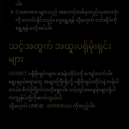
ပါ။
Customers များသည် အကောင့်တစ်ခုတည်းမှအားလုံး
ကို လောင်းနိုင်သည်။ ငွေရွှေ့ရန် သို့မဟုတ် ဝဘ်ဆိုဒ်ကို
ရွှေ့ရန် မလိုအပ်ပါ။
သင့်အတွက် အထူးပရိုမိုးရှင်း
များ
UFABET
ပရိုမိုးရှင်းများ၊ စခန်းတိုင်းကို ကျော်တက်ပါ။
ရွေးချယ်စရာတွေ အများကြီးရှိလို့ ပရိုမိုးရှင်းတိုင်းနဲ့ တန်ပါ
တယ်။ စိတ်ကြိုက်သလိုရွေးပါ။ သင့်တွင်မေးခွန်းများရှိပါ
ကကျွန်ုပ်တို့ကိုဆက်သွယ်ပါ
သို့မဟုတ် LINE@ :
@889dbzyp
ကိုထည့်ပါ။