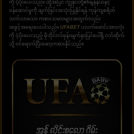
ကို ပံ့ပိုးပေးသည်။ ထို့အပြင် ကျွန်ုပ်တို့၏ချန်နယ်နှင့်
ဝန်ဆောင်မှုကို ချက်ခြင်းအသုံးပြုနိုင်ရန် ကုန်ကျစရိတ်
သက်သာသော ကစားသမားများအတွက်လည်း
အခွင့်အရေးပေးပါသည်။
UFABET
ပလက်ဖောင်းအားလုံး
ကို ပံ့ပိုးပေးသည့် မိုဘိုင်းလ်ဖုန်းမျက်နှာပြင်ပေါ်ရှိ ဝဘ်ဆိုက်
သို့ ဝင်ရောက်ပြီးဆော့ကစားနိုင်သည်။