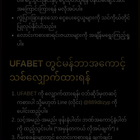
ပါ။ ငွေသွင်းခြင်းနှင့် ငွေထုတ်ယူရန် ဝန်ထမ်းများအား
အကြောင်းကြားရန် မလိုအပ်ပါ။
ကွဲပြားခြားနားသော ငွေပေးငွေယူများကို သင်ကိုယ်တိုင်
ပြုလုပ်နိုင်ပါသည်။
လောင်းကစားစာရင်းဇယားများကို အချိန်မရွေးကြည့်ရှု
ပါ။
UFABET တွင်မန်ဘာအကောင့်
သစ်လျှောက်ထားရန်
UFABET
ကို လျှောက်ထားရန်၊ ဝဘ်ဆိုဒ်မှတဆင့်
ကစားပါ သို့မဟုတ် Line (လိုင်း)
@889dbzyp
ကို
ပေါင်းထည့်ပါ။
သင့်အမည်-အမည်၊ ဖုန်းနံပါတ်၊ ဘဏ်အကောင့်နံပါတ်
ကို ထည့်သွင်းပါ။ (*အမှန်တကယ် လိုအပ်ချက်*) ။
ဂိမ်းစခန်းများတွင် လောင်းကစားရန် ချက်ချင်း