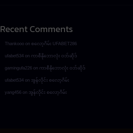
Recent Comments
Thankooo
on
စလော့ဂိမ်း UFABET286
ufabet534
on
ကာစီနိုဘောလုံး ဝဘ်ဆိုဒ်
gamingufa226
on
ကာစီနိုဘောလုံး ဝဘ်ဆိုဒ်
ufabet534
on
အွန်လိုင်း စလော့ဂိမ်း
yang456
on
အွန်လိုင်း စလော့ဂိမ်း