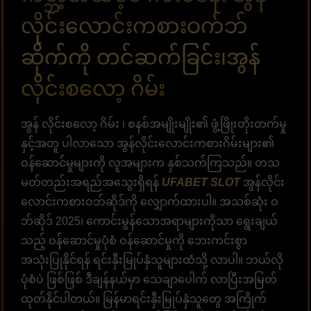
လိုင်းလောင်းကစားဝက်ဘ်
ဆိုက်ကို တင်ဆက်ခြင်း၊အွန်
လိုင်းစလော့ ဂိမ်း
အွန် လိုင်းစလော့ ဂိမ်း ၊ စနစ်အမျိုးမျိုး၏ ဖွံ့ဖြိုးတိုးတက်မှု
နှင့်အတူ ပါလာသော အွန်လိုင်းလောင်းကစားဂိမ်းများ၏
ဝန်ဆောင်မှုများကို လူအများက နှစ်သက်ကြသည်။ တသ
မတ်တည်းအရည်အသွေးရှိရန်
UFABET SLOT
အွန်လိုင်း
လောင်းကစားဝဘ်ဆိုဒ်ကို လျှောက်ထားပါ။ အသစ်ဆုံး ဝ
ဘ်ဆိုဒ် 2025၊ ကောင်းမွန်သောအရာများကိုသာ ရွေးချယ်
သည့် ဝန်ဆောင်မှုပုံစံ ဝန်ဆောင်မှုကို ဘေးကင်းစွာ
အသုံးပြုနိုင်ရန် ရင်းနှီးမြုပ်နှံသူများထံသို့ လာပါ။ ဘယ်လို
ပုံစံပဲ ဖြစ်ဖြစ် ဒီချန်နယ်မှာ သေချာပေါက် လာပြီးအမြတ်
ထုတ်နိုင်ပါတယ်။ မြန်မာရင်းနှီးမြုပ်နှံသူတွေ အကြိုက်