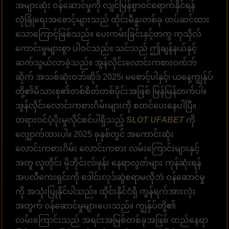
အများဆုံး ဝန်ဆောင်မှုကို လျင်မြန်စွာဝင်ရောက်နိုင်ရန်
လုံခြုံရေးအစောင့်များသည် ထိုင်းမီနူးတစ်ခု တပ်ဆင်ထား
သောကြောင့်ဖြစ်သည်။ ပေးကမ်းခြင်းနှင့်တကွ ကုသိုလ်
ကောင်းမှုများစွာ ပါဝင်သည်။ သင်သည် ဤချန်နယ်နှင့်
ဆက်သွယ်လာခဲ့သည်။ အွန်လိုင်းလောင်းကစားဝက်ဘ်
ဆိုက် အသစ်ဆုံးဝဘ်ဆိုဒ် 2025၊ မစောင့်ပါနှင့်၊ ယနေ့ကျွန်ုပ်
တို့၏မိသားစု၏တစ်စိတ်တစ်ပိုင်းအဖြစ် မြန်မြန်တက်ပါ။
အွန်လိုင်းလောင်းကစားဂိမ်းများကို စတင်ပေးနေပါပြီ။
တရားဝင်ပံ့ပိုးမှုလိုင်စင်ပါရှိသည့်
SLOT UFABET
ကို
လျှောက်ထားပါ။ 2025 ခုနှစ်တွင် အကောင်းဆုံး
လောင်းကစားဂိမ်း လောင်းကစား လမ်းကြောင်းများနှင့်
အတူ လူတိုင်း မိုဘိုင်းလ်ဖုန်း နေရာလွတ်များ ကုန်ဆုံးရန်
အပလီကေးရှင်းကို ဒေါင်းလုဒ်ဆွဲစရာမလိုဘဲ ဝန်ဆောင်မှု
ကို အသုံးပြုနိုင်ပါသည်။ ထိုင်းနိုင်ငံရှိ ကွန်ရက်အားလုံး
အတွက် ဝန်ဆောင်မှုများပေးသည်။ ကျွန်ုပ်တို့၏
လမ်းကြောင်းသည် အရင်းအမြစ်တစ်ခုအဖြစ် တည်နေရာ