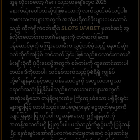
အွန် လိုင်းစလော့ ဂိမ်း ၊ သည်ယခုချိန်တွင် 2025
နောက်ဆုံးပေါ်ဝဘ်ဆိုဒ်ဖြစ်သောကို လက်လွတ်မခံသင့်ပါ။
ကစားသမားများအတွက် အဆုံးမရှိတန်ဖိုးများပေးဆောင်
သည့် တိုက်ရိုက်ဝဘ်ဆိုဒ်
SLOTS UFABET
မှတစ်ဆင့် အွ
န်လိုင်းလောင်းကစားဂိမ်းများကို တင်ဆက်ခြင်း။
ဝန်ဆောင်မှုကို မကြာသေးမီက လွှင့်တင်ခဲ့သည့် နောက်ဆုံး
ဝဘ်ဆိုက်အဖြစ် တင်ဆက်ခြင်း ဖြစ်သည်။ လောင်းကစားဂိ
မ်းမျိုးစုံကို ပံ့ပိုးပေးဖို့အတွက် စစ်တပ်ကို ထူထောင်ထားပါ
တယ်။ ဒီကိုလာပါ။ သင်နှစ်သက်သည့်ပုံစံရှိရှိ ကျွန်ုပ်
တို့၏ချန်နယ်နှင့်အတူ ဝန်ဆောင်မှုကို အလွယ်တကူလာ
ရောက်အသုံးပြုနိုင်ပါသည်။ ကစားသမားများအတွက်
အဆုံးမရှိသော တန်ဖိုးများထံမှ ကြီးကျယ်သော ပရိုမိုးရှင်း
များစွာဖြင့် လာပါသည်။ အပ်ငွေများနှင့် ငွေထုတ်မှုများကို
လျင်မြန်စွာ ပြုလုပ်ပါ၊ ယူဆန်စလော့၊ ဤချန်နယ်ကို
အကန့်အသတ်မရှိ ပြုလုပ်ပါ။ မည်သည့်ကိစ္စ၌မဆို မြန်ဆန်
ပြီး ချက်ချင်းအော်တိုပလက်ဖောင်းမှတစ်ဆင့် ဝန်ဆောင်မှု