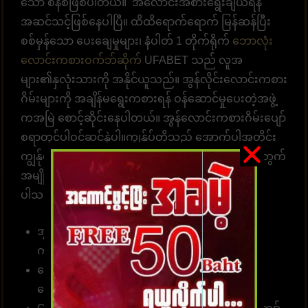
သော စနစ်ဖြစ်ပါတယ်။ အလောင်းအစားရွေးချယ်ရန်
အဆင်သင့်ဖြစ်နေပါပြီ။ ထိထိရောက်ရောက် မြန်ဆန်ပြီး
စစ်မှန်သော ပေးချေမှုများ၊ နံပါတ် 1 တိုက်ရိုက်
ဘောလုံး
လောင်းကစားဝက်ဘ်ဆိုက်
UFABET သည် လူအ
များ၏နှလုံးသားကို အနိုင်ယူသည်။ အွန်လိုင်းလောင်းကစား
ဂိမ်းများကို အချိန်မရွေးကစားရန် ဝန်ဆောင်မှုပေးတဲ့အဖွဲ့
ကအမြဲ စောင့်ဆိုင်းနေပါတယ်။ အွန်လောင်းကစားဂိမ်းပျော်
စရာတွင်ပါဝင်ဆင်နွဲပါ။ကျွန်ုပ်တို့သည် အောက်ပါအတိုင်း
ကျွန်ုပ်တို့၏ဝဘ်ဆိုဒ်မှာ ကစားရန် ဆုံးဖြတ်ရန် သင့်အတွက်
အမျိုးမျိုးသော အကျိုးကျေးဇူးများကို စုစည်းထား
ပါသည်။
အွန်လိုင်းဘောလုံးလောင်းကြေကိုး 10 ဘတ် (၅၀၀
ကျပ် )မှစတင်နိုင်။
လောင်းကစား၊ အားကစားဂိမ်းများ၊ ကာစီနိုများ၊ စ
လော့များအတွက်
ဝန်ဆောင်မှုလင့်ခ်
။