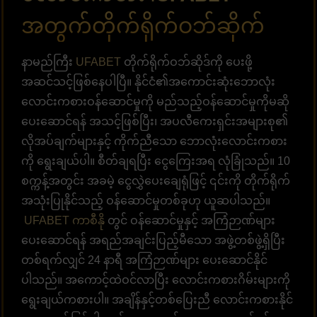
အတွက်တိုက်ရိုက်ဝဘ်ဆိုက်
နာမည်ကြီး
UFABET
တိုက်ရိုက်ဝဘ်ဆိုဒ်ကို ပေးဖို့
အဆင်သင့်ဖြစ်နေပါပြီ။ နိုင်ငံ၏အကောင်းဆုံးဘောလုံး
လောင်းကစားဝန်ဆောင်မှုကို မည်သည့်ဝန်ဆောင်မှုကိုမဆို
ပေးဆောင်ရန် အသင့်ဖြစ်ပြီး၊ အပလီကေးရှင်းအများစု၏
လိုအပ်ချက်များနှင့် ကိုက်ညီသော ဘောလုံးလောင်းကစား
ကို ရွေးချယ်ပါ။ စီတ်ချရပြီး ငွေကြေးအရ လုံခြုံသည်။ 10
စက္ကန့်အတွင်း အခမဲ့ ငွေလွှဲပေးချေရုံဖြင့် ၎င်းကို တိုက်ရိုက်
အသုံးပြုနိုင်သည့် ဝန်ဆောင်မှုတစ်ခုဟု ယူဆပါသည်။
UFABET ကာစီနို
တွင် ဝန်ဆောင်မှုနှင့် အကြံဉာဏ်များ
ပေးဆောင်ရန် အရည်အချင်းပြည့်မီသော အဖွဲ့တစ်ဖွဲ့ရှိပြီး
တစ်ရက်လျှင် 24 နာရီ အကြံဉာဏ်များ ပေးဆောင်နိုင်
ပါသည်။ အကောင့်ထဲဝင်လာပြီး လောင်းကစားဂိမ်းများကို
ရွေးချယ်ကစားပါ။ အချိန်နှင့်တစ်ပြေးညီ လောင်းကစားနိုင်