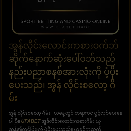
အွန်လိုင်းလောင်းကစားဝက်ဘ်
ဆိုက်နောက်ဆုံးပေါ်ဝဘ်သည်
နည်းပညာစနစ်အားလုံးကို ပံ့ပိုး
ပေးသည်၊ အွန် လိုင်းစလော့ ဂိ
မ်း
အွန် လိုင်းစလော့ ဂိမ်း ၊ ယနေ့တွင် တရားဝင် ဖွင့်လှစ်ပေးနေ
ပါပြီ။
UFABET
အွန်လိုင်းလောင်းကစားဂိမ်း ယူ
ဆန်၏တင်ပြမှုကို ပံ့ပိုးပေးသည်။ ယခင်ကထက်