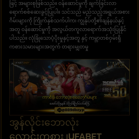
ဖြင့် အများစုဖြစ်သည်။ ဝန်ဆောင်မှုကို ချက်ခြင်းလာ
ရောက်စစ်ဆေးခွင့်ပြုပါ။ သင်သည် မည်သည့်အရွယ်အစား
ဂိမ်းများကို ကြိုက်နှစ်သက်ပါက၊ ကျွန်ုပ်တို့၏ချန်နယ်နှင့်
အတူ ဝန်ဆောင်မှုကို အလွယ်တကူလာရောက်အသုံးပြုနိုင်
ပါသည်။ လုံခြုံသောပံ့ပိုးမှုနှင့်အတူ နှင့် ကမ္ဘာတစ်ဝှမ်းရှိ
ကစားသမားများအတွက် တရားမျှတမှု
အွန်လိုင်းဘောလုံး
လောင်းကစား ၊UFABET