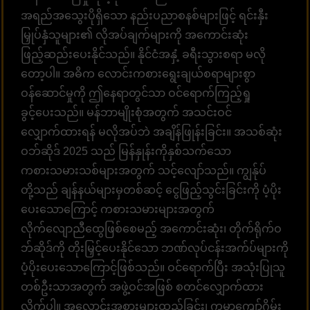
အရည်အသွေးပိုရှိသော နည်းပညာစနစ်များဖြင့် ရင်းနှီး
မြှုပ်နှံသူများ၏ လိုအပ်ချက်များကို အကောင်းဆုံး
ဖြည့်ဆည်းပေးနိုင်သည်။ နိုင်ငံအနှံ့ ခရီးသွားစရာ မလို
တော့ပါ။ အဓိက လောင်းကစားရွေးချယ်စရာများစွာ
ဝန်ဆောင်မှုကို ဤနေရာတွင်သာ ဝင်ရောက်ကြည့်ရှု
ခွင့်ပေးသည်။ မန်ဘာမျိုးစုံအတွက် အသင်းဝင်
လျှောက်ထားရန် မလိုအပ်ဘဲ အချိန်ဖြုန်းခြင်း။ အသစ်ဆုံး
ဝဘ်ဆိုဒ် 2025 သည် မြန်နှုန်းကိုနှစ်သက်သော
ကစားသမားသစ်များအတွက် သင့်လျော်သည်။ ကျွန်ုပ်
တို့သည် ချန်နယ်များမှတစ်ဆင့် ငွေဖြည့်သွင်းခြင်းကို ပံ့ပိုး
ပေးသောကြောင့် ကစားသမားများအတွက်
လိုက်လျောညီထွေဖြစ်စေမည့် အကောင်းဆုံး၊ တိုက်ရိုက်ဝ
ဘ်ဆိုဒ်ကို တိုးမြှင့်ပေးနိုင်သော ဘဏ်လုပ်ငန်းအက်ပ်များကို
ပံ့ပိုးပေးသောကြောင့်ဖြစ်သည်။ ဝင်ရောက်ပြီး အသုံးပြုသူ
တစ်ဦးသာအတွက် အဖွဲ့ဝင်အဖြစ် စတင်လျှောက်ထား
လိုက်ပါ။ အလောင်းအစားများထည့်ခြင်း၊ ကမ္ဘာကျော်ဂိမ်း