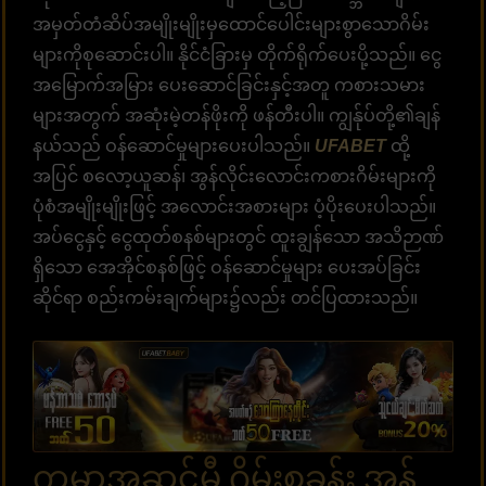
အမှတ်တံဆိပ်အမျိုးမျိုးမှထောင်ပေါင်းများစွာသောဂိမ်း
များကိုစုဆောင်းပါ။ နိုင်ငံခြားမှ တိုက်ရိုက်ပေးပို့သည်။ ငွေ
အမြောက်အမြား ပေးဆောင်ခြင်းနှင့်အတူ ကစားသမား
များအတွက် အဆုံးမဲ့တန်ဖိုးကို ဖန်တီးပါ။ ကျွန်ုပ်တို့၏ချန်
နယ်သည် ဝန်ဆောင်မှုများပေးပါသည်။
UFABET
ထို့
အပြင် စလော့ယူဆန်၊ အွန်လိုင်းလောင်းကစားဂိမ်းများကို
ပုံစံအမျိုးမျိုးဖြင့် အလောင်းအစားများ ပံ့ပိုးပေးပါသည်။
အပ်ငွေနှင့် ငွေထုတ်စနစ်များတွင် ထူးချွန်သော အသိဉာဏ်
ရှိသော အေအိုင်စနစ်ဖြင့် ဝန်ဆောင်မှုများ ပေးအပ်ခြင်း
ဆိုင်ရာ စည်းကမ်းချက်များ၌လည်း တင်ပြထားသည်။
ကမ္ဘာ့အဆင့်မီ ဂိမ်းစခန်း အွန်