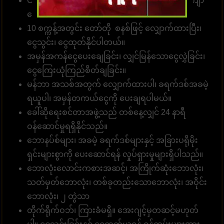
Customer တစ်ဦးတည်းသည် ဂိမ်းပေါင်း 1၀00 ကျော်
လောင်းကစားနိုင်သည်။
10 စက္ကန့်အတွင်း တော်တို စနစ်ဖြင့် လျှောက်ထားပြီး၊
ငွေသွင်း၊ ငွေထုတ်နိုင်ပါတယ်။
အမှန်အကန်ငွေပေးချေခြင်း၊ လျှင်မြန်သောငွေလွှဲခြင်း၊
ငွေကြေးယုံကြည်စိတ်ချခြင်း။
မန်ဘာ အသစ်အတွက် လျှောက်ထားပါ၊ ခရက်ဒစ်အခမဲ့
ရယူပါ၊ အမှန်တကယ်ငွေကို ပေးချရပါမယ်။
ခေါ်ဆိုရေးစင်တာအဖွဲ့သည် တစ်နေ့လျှင် 24 နာရီ
ဝန်ဆောင်မှုရရှိနိုင်သည်။
ဘောနပ်စ်များ၊ အခမဲ့ ခရက်ဒစ်များနှင့် အခြားပရိုမိုး
ရှင်းများစွာကို ပေးဆောင်ရန် လှုပ်ရှားမှုများရှိပါသည်။
ဘောလုံးလောင်းကစားအဆင့်၊ အကြိုက်ဆုံးဘောလုံး၊
သတ်မှတ်ဘောလုံး၊ တစ်ခုတည်းသောဘောလုံး၊ အဝိုင်း
ဘောလုံး၊ ၂ တွဲသာ
တိုက်ရိုက်ဝဘ်၊ ကြားခံမရှိ။ အေးဂျင့်မှတဆင့်မဟုတ်