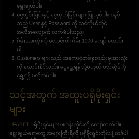
ရွေးချယ်ပါ။
ငွေသွင်းခြင်းနှင့် ငွေထုတ်ခြင်းများ ပြုလုပ်ပါ။ စနစ်
သည် User နှင့် Password ကို သင်ကိုယ်တိုင်
အလိုအလျောက် လက်ခံပါသည်။
ဂိမ်းအားလုံးကို လောင်းပါ၊ ဂိမ်း 1000 ကျော် လောင်း
ပါ။
Customers များသည် အကောင့်တစ်ခုတည်းမှအားလုံး
ကို လောင်းနိုင်သည်။ ငွေရွှေ့ရန် သို့မဟုတ် ဝဘ်ဆိုဒ်ကို
ရွှေ့ရန် မလိုအပ်ပါ။
သင့်အတွက် အထူးပရိုမိုးရှင်း
များ
UFABET
ပရိုမိုးရှင်းများ၊ စခန်းတိုင်းကို ကျော်တက်ပါ။
ရွေးချယ်စရာတွေ အများကြီးရှိလို့ ပရိုမိုးရှင်းတိုင်းနဲ့ တန်ပါ