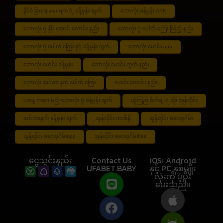
နိုင်ငံခြား tipster များ ရဲ့ ခန့်မှန်း ချက်
ဘောလုံး ခန့်မှန်း APK
ဘောလုံး ပွဲ နိုင် အောင် လောင်း နည်း
ဘောလုံး ပွဲ ပေါက် ကြေး ကြည့် နည်း
ဘောလုံး ပွဲ ပေါက် ကြေး နှင့် ခန့်မှန်း ချက်
ဘောလုံး မောင်း app
ဘောလုံး မောင်း ခန့်မှန်း
ဘောလုံး မောင်း တွက် နည်း
ဘောလုံး အင်တာနက် ပေါက် ကြေး
မောင်း လောင်း နည်း
ယနေ့ ကစား မည့် ဘောလုံး ပွဲ ခန့်မှန်း ချက်
ယုံကြည် စိတ်ချ ရ ဆုံး အွန်လိုင်း
အင်တာနက် ခန့်မှန်း ချက်
အွန်လိုင်း ကာစီနို
အွန်လိုင်း စလော့ဂိမ်း
အွန်လိုင်း စလော့ဂိမ်းapp
အွန်လိုင်း စလော့ဂိမ်းfree
ငွေသွင်းနည်း
Contact Us
iOS၊ Android
UFABET.BABY
နှင့် PC နှစ်မျိုး
လုံးကို ပံ့ပိုး
ပေးသည်။