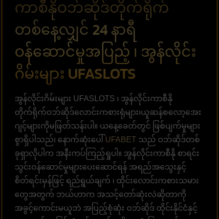
ကာစီနိုဝဘ်ဆိုဒ်တိုက်ရိုက်
တစ်နေ့လျှင် 24 နာရီ
ဝန်ဆောင်မှုအပြည့် ၊ အွန်လိုင်း
ဂိမ်းများ UFASLOTS
အွန်လိုင်းဂိမ်းများ UFASLOTS ၊ အွန်လိုင်းကာစီနို
တိုက်ရိုက်ဝဘ်ဆိုဒ်လောင်းကစားရုံများ၊ယူဆန်စလော့အေး
ဂျင့်များကိုမဖြတ်သန်းပါ။ ယနေ့ခေတ်တွင် ဖြစ်ပျက်မှုများ
စွာရှိပါသည်၊ နောက်ဆုံးပေါ်
UFABET
သည် ဝဘ်ဆိုဒ်တစ်
ခုရှာလိုပါက အနီးကပ်ကြည့်ရှုပါ။ အွန်လိုင်းကာစီနို စာရင်း
သွင်းဝန်ဆောင်မှုများပေးဆောင်ရန် အရည်အသွေးနှင့်
စိတ်ရင်းမှန်ဖြင့် ရည်ရွယ်ချက် ၊ ထိုင်းလောင်းကစားသမား
တွေအတွက် ဘယ်ဟာက အသင့်တော်ဆုံးလဲဆိုတာကို
အခွင့်ကောင်းမယူဘဲ အပြည့်စုံဆုံး ဝဘ်ဆိုဒ် ထိုင်းနိုင်ငံနှင့်