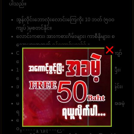
ပါသည်။
အွန်လိုင်းဘောလုံးလောင်းကြေကိုး 10 ဘတ် (၅၀၀
ကျပ် )မှစတင်နိုင်။
လောင်းကစား၊ အားကစားဂိမ်းများ၊ ကာစီနိုများ၊ စ
လော့များအတွက်
ဝန်ဆောင်မှုလင့်ခ်
။
Customer တစ်ဦးတည်းသည် ဂိမ်းပေါင်း 1၀00 ကျော်
လောင်းကစားနိုင်သည်။
10 စက္ကန့်အတွင်း တော်တို စနစ်ဖြင့် လျှောက်ထားပြီး၊
ငွေသွင်း၊ ငွေထုတ်နိုင်ပါတယ်။
အမှန်အကန်ငွေပေးချေခြင်း၊ လျှင်မြန်သောငွေလွှဲခြင်း၊
ငွေကြေးယုံကြည်စိတ်ချခြင်း။
မန်ဘာ အသစ်အတွက် လျှောက်ထားပါ၊ ခရက်ဒစ်အခမဲ့
ရယူပါ၊ အမှန်တကယ်ငွေကို ပေးချရပါမယ်။
ခေါ်ဆိုရေးစင်တာအဖွဲ့သည် တစ်နေ့လျှင် 24 နာရီ
ဝန်ဆောင်မှုရရှိနိုင်သည်။