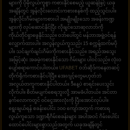
များကို ပိုမိုလွယ်ကူစွာ ကစားနိုင်စေမည့် ယူဆန်ဖြင့် ယခု
အချိန်တွင် အွန်လိုင်းလောင်းကစားစနစ်ကို ထည့်သွင်းပါ။
အွန်လိုင်းဂိမ်းများကစားပါ အမျိုးမျိုးသော အခန်းကဏ္ဍ
များကို လုပ်ဆောင်နိုင်ပြီး လိုချင်သောဆုလာဘ်ကို
ကိုယ်တိုင်ရှာဖွေနိုင်သည်။ ဝဘ်ပေါ်တွင် မန်ဘာအဖွဲ့ဝင်ရန်
လျှောက်ထားပါ။ အလွန်လွယ်ကူသည်၊ 15 စက္ကန့်ထက်မပို
ပါ။ သင်ချက်ချင်းဂိမ်းကိုကစားနိုင်သည်။ အရည်အသွေး
အမြင့်ဆုံး အခမဲ့ကစားနိုင်သော ဂိမ်းများ ပါဝင်သည်။ လုံးဝ
ပျော်စရာကောင်းပါတယ်။
UFABET
ဝဘ်ဆိုဒ်ကနေတဆင့်
တိုက်ရိုက်ကစားနိုင်ပါပြီ။ အေးဂျင့်တွေမဟုတ်ဘဲ
အလွယ်တကူကစားနိုင်ပါတယ်။ ဒီနေ့ပဲ စာရင်းပေးသွင်း
လိုက်ပါ။ စိတ်မပျက်စေရဘူးလို့ အာမခံပါတယ်။ အင်တာ
နက်လောကတွင် ၀င်ငွေအားလုံးကို ပြီးအောင်လုပ်ပါ။
ရွေးချယ်ရန် စခန်းပေါင်း ၁၀၀ ကျော်အတွက် ကစားရ
လွယ်ကူသော ဒဏ္ဍာရီဂိမ်းစခန်းများ အပါအဝင် ဂိမ်းပေါင်း
ထောင်ပေါင်းများစွာသည်အတွက် ယခုအချိန်တွင်