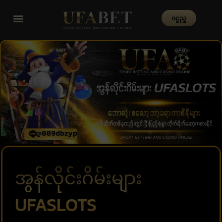
၀င္မည္
အွန်လိုင်းဂိမ်းများ
UFASLOTS