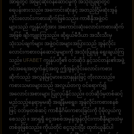
အာရှတွင် အမြင့်ဆုံးဝန်ဆောင်မှုကို အသုံးပြုရာတွင်
ရေပန်းစားသည်။ အကောင်းဆုံးနှင့် အတည်ငြိမ်ဆုံးအွန်
လိုင်းလောင်းကစားဆိုက်ဖြစ်သည်။ ကာစီနိုအဖွဲ့ဝင်
များသည် ကျွန်ုပ်တို့အား အကောင်းဆုံးလောင်းကစားဆိုက်
အဖြစ် ချီးကျူးကြသည်။ ဆိုရှယ်မီဒီယာ အသီးသီးမှ
သုံးသပ်ချက်များ အဖွဲ့ဝင်အများအပြားသည် အွန်လိုင်း
လောင်းကစားဝန်ဆောင်မှုများကို အသုံးပြုရန် ရွေးချယ်ကြ
သည်။
UFABET
ကျွန်ုပ်တို့၏ ဝဘ်ဆိုဒ် နှင့်သင်တန်း၏အဖွဲ့
ဝင်အရေအတွက်နှင့်အတူ ဤအွန်လိုင်းလောင်းကစား
ဆိုက်သည် အလွန်မြင့်မားသောနှုန်းဖြင့် တိုးလာသည်။
ကစားသမားများသည် အလွယ်တကူ ဝင်ရောက်၍
အလောင်းအစားများ ပြုလုပ်နိုင်သည်။ ဝဘ်ဆိုဒ်မှတစ်ဆင့်
မည်သည့်နေရာမှမဆို အချိန်မရွေး၊ အွန်လိုင်းကစားစနစ်
ဖြင့် ဝဘ်မှတစ်ဆင့် ကာစီနိုဂိမ်းကစားခြင်းကို ပိုမိုလွယ်ကူ
စေသည် ။ အာရှရှိ ငွေအစစ်အမှန်အွန်လိုင်းကာစီနိုများထဲမှ
တစ်ခုဖြစ်သည်။ ကိုယ်တိုင် ငွေသွင်းပြီး ထုတ်ယူနိုင်ပါ