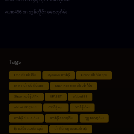
yang456
on
အွန်လိုင်း စလော့ဂိမ်း
Tags
Free ငါး ပစ် ဂိမ်း
Myanmar ကာစီနို
Online ငါး ဂိမ်း apk
online ငါး ပစ် ဂိမ်းapp
Shan Koe Mee ငါး ပစ် ဂိမ်း
Shwe ကာစီနို APK
UFABET
ufabet888
ufabet เข้าสู่ระบบ
ကာစီနို app
ကာစီနို ဂိမ်း
ကာစီနို ငါး ပစ် ဂိမ်း
ကာစီနို စလော့ဂိမ်း
ကျွဲ စလော့ဂိမ်း
ဂိုး ပေါင်း လောင်း နည်း
ငါး ဂိမ်း ငွေ အကောင် ဆုံး