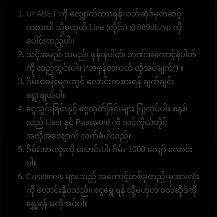
UFABET
ကို လျှောက်ထားရန်၊ ဝဘ်ဆိုဒ်မှတဆင့်
ကစားပါ သို့မဟုတ် Line (လိုင်း)
@889dbzyp
ကို
ပေါင်းထည့်ပါ။
သင့်အမည်-အမည်၊ ဖုန်းနံပါတ်၊ ဘဏ်အကောင့်နံပါတ်
ကို ထည့်သွင်းပါ။ (*အမှန်တကယ် လိုအပ်ချက်*) ။
ဂိမ်းစခန်းများတွင် လောင်းကစားရန် ချက်ချင်း
ရွေးချယ်ပါ။
ငွေသွင်းခြင်းနှင့် ငွေထုတ်ခြင်းများ ပြုလုပ်ပါ။ စနစ်
သည် User နှင့် Password ကို သင်ကိုယ်တိုင်
အလိုအလျောက် လက်ခံပါသည်။
ဂိမ်းအားလုံးကို လောင်းပါ၊ ဂိမ်း 1000 ကျော် လောင်း
ပါ။
Customers များသည် အကောင့်တစ်ခုတည်းမှအားလုံး
ကို လောင်းနိုင်သည်။ ငွေရွှေ့ရန် သို့မဟုတ် ဝဘ်ဆိုဒ်ကို
ရွှေ့ရန် မလိုအပ်ပါ။