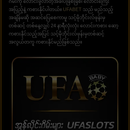
ဂိမ်းကို လောင်းဖို့လာတဲ့အခါပဲဖြစ်ဖြစ်၊ လောင်းကြေး
အပြည့်နဲ့ ကစားနိုင်ပါတယ်။
UFABET
သည် မည်သည့်
အချိန်မဆို အဆင်ပြေစေကာမူ သင့်မိုဘိုင်းလ်ဖုန်းမှ
တစ်ဆင့် တစ်နေ့လျှင် 24 နာရီလုံးလုံး လောင်းကစား ဆော့
ကစားနိုင်သည့်အပြင် သင့်မိုဘိုင်းလ်ဖုန်းမှတစ်ဆင့်
အလွယ်တကူ ကစားနိုင်မည်ဖြစ်သည်။