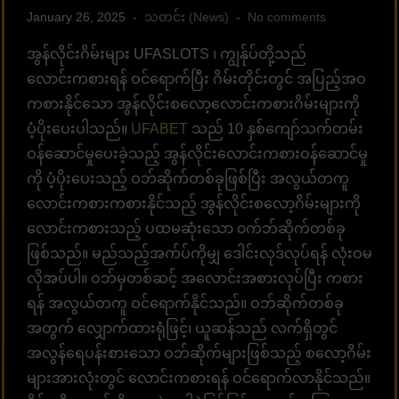
January 26, 2025
သတင်း (News)
No comments
အွန်လိုင်းဂိမ်းများ UFASLOTS ၊ ကျွန်ုပ်တို့သည်
လောင်းကစားရန် ဝင်ရောက်ပြီး ဂိမ်းတိုင်းတွင် အပြည့်အဝ
ကစားနိုင်သော အွန်လိုင်းစလော့လောင်းကစားဂိမ်းများကို
ပံ့ပိုးပေးပါသည်။
UFABET
သည် 10 နှစ်ကျော်သက်တမ်း
ဝန်ဆောင်မှုပေးခဲ့သည့် အွန်လိုင်းလောင်းကစားဝန်ဆောင်မှု
ကို ပံ့ပိုးပေးသည့် ဝဘ်ဆိုက်တစ်ခုဖြစ်ပြီး အလွယ်တကူ
လောင်းကစားကစားနိုင်သည့် အွန်လိုင်းစလော့ဂိမ်းများကို
လောင်းကစားသည့် ပထမဆုံးသော ၀က်ဘ်ဆိုက်တစ်ခု
ဖြစ်သည်။ မည်သည့်အက်ပ်ကိုမျှ ဒေါင်းလုဒ်လုပ်ရန် လုံးဝမ
လိုအပ်ပါ။ ဝဘ်မှတစ်ဆင့် အလောင်းအစားလုပ်ပြီး ကစား
ရန် အလွယ်တကူ ဝင်ရောက်နိုင်သည်။ ဝဘ်ဆိုက်တစ်ခု
အတွက် လျှောက်ထားရုံဖြင့်၊ ယူဆန်သည် လက်ရှိတွင်
အလွန်ရေပန်းစားသော ဝဘ်ဆိုက်များဖြစ်သည့် စလော့ဂိမ်း
များအားလုံးတွင် လောင်းကစားရန် ဝင်ရောက်လာနိုင်သည်။