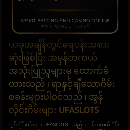
ယခုအချိန်တွင်ရေပန်းအစား
ဆုံးဖြစ်ပြီး အမှန်တကယ်
အသုံးပြုသူများမှ ထောက်ခံ
ထားသည် ၊ ရာနှင့်ချီသောဂိမ်း
စခန်းများပါဝင်သည် ၊ အွန်
လိုင်းဂိမ်းများ UFASLOTS
အွန်လိုင်းဂိမ်းများ UFASLOTS ၊ သည် ယခင်ကထက် ဂိမ်း