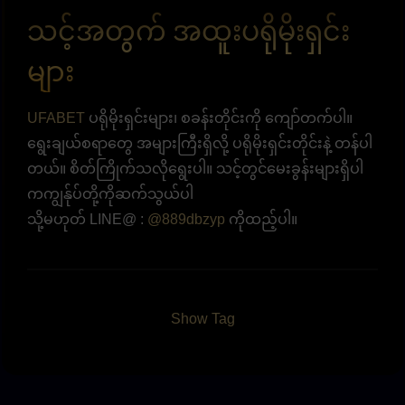
သင့်အတွက် အထူးပရိုမိုးရှင်း
များ
UFABET
ပရိုမိုးရှင်းများ၊ စခန်းတိုင်းကို ကျော်တက်ပါ။
ရွေးချယ်စရာတွေ အများကြီးရှိလို့ ပရိုမိုးရှင်းတိုင်းနဲ့ တန်ပါ
တယ်။ စိတ်ကြိုက်သလိုရွေးပါ။ သင့်တွင်မေးခွန်းများရှိပါ
ကကျွန်ုပ်တို့ကိုဆက်သွယ်ပါ
သို့မဟုတ် LINE@ :
@889dbzyp
ကိုထည့်ပါ။
Show Tag