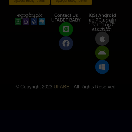
အွန်လိုင်း စလော့ဂိမ်းapp
အွန်လိုင်း စလော့ဂိမ်းfree
ငွေသွင်းနည်း
Contact Us
iOS၊ Android
UFABET.BABY
နှင့် PC နှစ်မျိုး
လုံးကို ပံ့ပိုး
ပေးသည်။
© Copyright 2023
UFABET
All Rights Reserved.