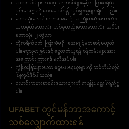
ဘောနပ်စ်များ၊ အခမဲ့ ခရက်ဒစ်များနှင့် အခြားပရိုမိုး
ရှင်းများစွာကို ပေးဆောင်ရန် လှုပ်ရှားမှုများရှိပါသည်။
ဘောလုံးလောင်းကစားအဆင့်၊ အကြိုက်ဆုံးဘောလုံး၊
သတ်မှတ်ဘောလုံး၊ တစ်ခုတည်းသောဘောလုံး၊ အဝိုင်း
ဘောလုံး၊ ၂ တွဲသာ
တိုက်ရိုက်ဝဘ်၊ ကြားခံမရှိ။ အေးဂျင့်မှတဆင့်မဟုတ်
ပါ။ ငွေသွင်းခြင်းနှင့် ငွေထုတ်ယူရန် ဝန်ထမ်းများအား
အကြောင်းကြားရန် မလိုအပ်ပါ။
ကွဲပြားခြားနားသော ငွေပေးငွေယူများကို သင်ကိုယ်တိုင်
ပြုလုပ်နိုင်ပါသည်။
လောင်းကစားစာရင်းဇယားများကို အချိန်မရွေးကြည့်ရှု
ပါ။
UFABET တွင်မန်ဘာအကောင့်
သစ်လျှောက်ထားရန်