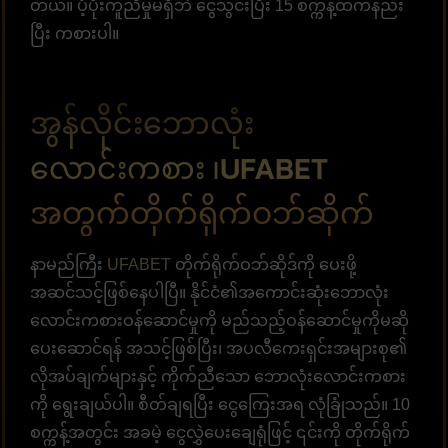
တယ်။ ပံ့ပိုးကူညီမှုမရှိဘဲ ငွေသွင်းပြီး 15 စက္ကန့်ထက်နည်း
ပြီး ကစားပါ။
အွန်လိုင်းဘောလုံး
လောင်းကစား ၊UFABET
အတွက်တိုက်ရိုက်ဝဘ်ဆိုက်
နာမည်ကြီး
UFABET
တိုက်ရိုက်ဝဘ်ဆိုဒ်ကို ပေးဖို့
အဆင်သင့်ဖြစ်နေပါပြီ။ နိုင်ငံ၏အကောင်းဆုံးဘောလုံး
လောင်းကစားဝန်ဆောင်မှုကို မည်သည့်ဝန်ဆောင်မှုကိုမဆို
ပေးဆောင်ရန် အသင့်ဖြစ်ပြီး၊ အပလီကေးရှင်းအများစု၏
လိုအပ်ချက်များနှင့် ကိုက်ညီသော ဘောလုံးလောင်းကစား
ကို ရွေးချယ်ပါ။ စီတ်ချရပြီး ငွေကြေးအရ လုံခြုံသည်။ 10
စက္ကန့်အတွင်း အခမဲ့ ငွေလွှဲပေးချေရုံဖြင့် ၎င်းကို တိုက်ရိုက်