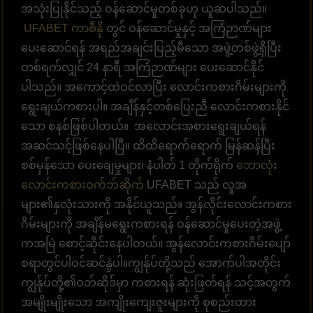
အသုံးပြုနိုင်သည့် ဝန်ဆောင်မှုတစ်ခုဟု ယူဆပါသည်။
UFABET ကာစီနို
တွင် ဝန်ဆောင်မှုနှင့် အကြံဉာဏ်များ
ပေးဆောင်ရန် အရည်အချင်းပြည့်မီသော အဖွဲ့တစ်ဖွဲ့ရှိပြီး
တစ်ရက်လျှင် 24 နာရီ အကြံဉာဏ်များ ပေးဆောင်နိုင်
ပါသည်။ အကောင့်ထဲဝင်လာပြီး လောင်းကစားဂိမ်းများကို
ရွေးချယ်ကစားပါ။ အချိန်နှင့်တစ်ပြေးညီ လောင်းကစားနိုင်
သော စနစ်ဖြစ်ပါတယ်။ အလောင်းအစားရွေးချယ်ရန်
အဆင်သင့်ဖြစ်နေပါပြီ။ ထိထိရောက်ရောက် မြန်ဆန်ပြီး
စစ်မှန်သော ပေးချေမှုများ၊ နံပါတ် 1 တိုက်ရိုက်
ဘောလုံး
လောင်းကစားဝက်ဘ်ဆိုက်
UFABET သည် လူအ
များ၏နှလုံးသားကို အနိုင်ယူသည်။ အွန်လိုင်းလောင်းကစား
ဂိမ်းများကို အချိန်မရွေးကစားရန် ဝန်ဆောင်မှုပေးတဲ့အဖွဲ့
ကအမြဲ စောင့်ဆိုင်းနေပါတယ်။ အွန်လောင်းကစားဂိမ်းပျော်
စရာတွင်ပါဝင်ဆင်နွဲပါ။ကျွန်ုပ်တို့သည် အောက်ပါအတိုင်း
ကျွန်ုပ်တို့၏ဝဘ်ဆိုဒ်မှာ ကစားရန် ဆုံးဖြတ်ရန် သင့်အတွက်
အမျိုးမျိုးသော အကျိုးကျေးဇူးများကို စုစည်းထား