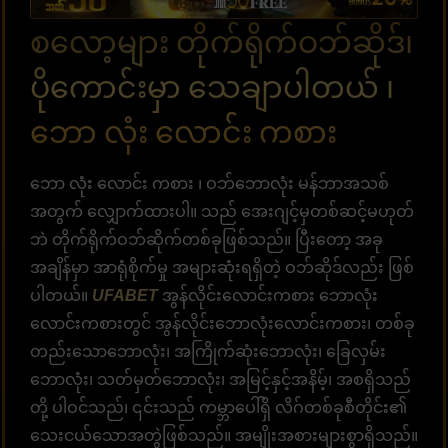
စလော့များ တိုက်ရိုက်ဝဘ်ဆိုဒ်၊
ပိုကောင်းမှာ သေချာပါတယ် ၊
ဘော လုံး လောင်း ကစား
ဘော လုံး လောင်း ကစား ၊ ဝဘ်ဘောလုံး မန်ဘာအသစ်
အတွက် လျှောက်ထားပါ။ သည် အေးဂျင့်မှတစ်ဆင့်မဟုတ်
ဘဲ တိုက်ရိုက်ဝဘ်ဆိုက်တစ်ခုဖြစ်သည်။ ပြီးတော့ အခု
အချိန်မှာ အာရုံစိုက်မှု အများဆုံးရရှိတဲ့ ဝဘ်ဆိုဒ်လည်း ဖြစ်
ပါတယ်။
UFABET
အွန်လိုင်းလောင်းကစား ဘောလုံး
လောင်းကစားတွင် အွန်လိုင်းဘောလုံးလောင်းကစား၊ တစ်ခု
တည်းသောဘောလုံး၊ အကြိုက်ဆုံးဘောလုံး၊ ခြေလှမ်း
ဘောလုံး၊ သတ်မှတ်ဘောလုံး၊ အမြင့်နှင့်အနိမ့်၊ အစရှိသည်
တို့ ပါဝင်သည်၊ ၎င်းသည် ကမ္ဘာပေါ်ရှိ လိဂ်တစ်ခုစီတိုင်း၏
သေးငယ်သောအတွဲဖြစ်သည်။ အမျိုးအစားများစွာရှိသည်။