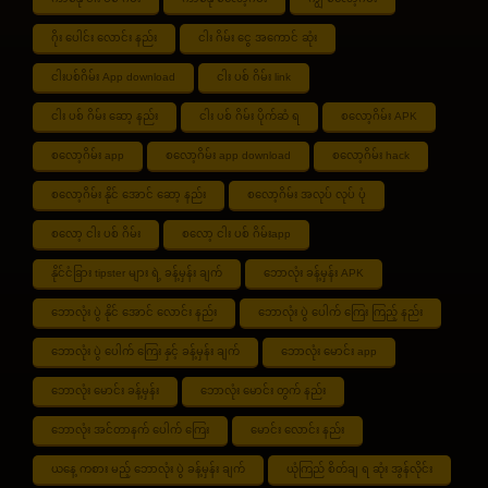
ဂိုး ပေါင်း လောင်း နည်း
ငါး ဂိမ်း ငွေ အကောင် ဆုံး
ငါးပစ်ဂိမ်း App download
ငါး ပစ် ဂိမ်း link
ငါး ပစ် ဂိမ်း ဆော့ နည်း
ငါး ပစ် ဂိမ်း ပိုက်ဆံ ရ
စလော့ဂိမ်း APK
စလော့ဂိမ်း app
စလော့ဂိမ်း app download
စလော့ဂိမ်း hack
စလော့ဂိမ်း နိုင် အောင် ဆော့ နည်း
စလော့ဂိမ်း အလုပ် လုပ် ပုံ
စလော့ ငါး ပစ် ဂိမ်း
စလော့ ငါး ပစ် ဂိမ်းapp
နိုင်ငံခြား tipster များ ရဲ့ ခန့်မှန်း ချက်
ဘောလုံး ခန့်မှန်း APK
ဘောလုံး ပွဲ နိုင် အောင် လောင်း နည်း
ဘောလုံး ပွဲ ပေါက် ကြေး ကြည့် နည်း
ဘောလုံး ပွဲ ပေါက် ကြေး နှင့် ခန့်မှန်း ချက်
ဘောလုံး မောင်း app
ဘောလုံး မောင်း ခန့်မှန်း
ဘောလုံး မောင်း တွက် နည်း
ဘောလုံး အင်တာနက် ပေါက် ကြေး
မောင်း လောင်း နည်း
ယနေ့ ကစား မည့် ဘောလုံး ပွဲ ခန့်မှန်း ချက်
ယုံကြည် စိတ်ချ ရ ဆုံး အွန်လိုင်း