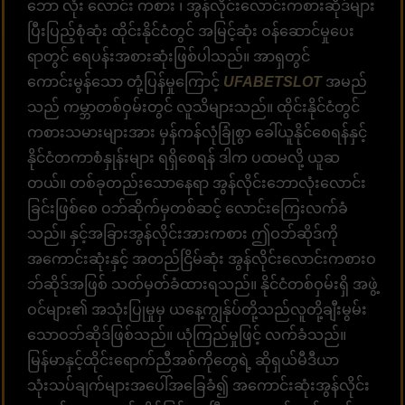
ဘော လုံး လောင်း ကစား ၊ အွန်လိုင်းလောင်းကစားဆိုဒ်များ
ပြီးပြည့်စုံဆုံး ထိုင်းနိုင်ငံတွင် အမြင့်ဆုံး ဝန်ဆောင်မှုပေး
ရာတွင် ရေပန်းအစားဆုံးဖြစ်ပါသည်။ အာရှတွင်
ကောင်းမွန်သော တုံ့ပြန်မှုကြောင့်
UFABETSLOT
အမည်
သည် ကမ္ဘာတစ်ဝှမ်းတွင် လူသိများသည်။ ထိုင်းနိုင်ငံတွင်
ကစားသမားများအား မှန်ကန်လုံခြုံစွာ ခေါ်ယူနိုင်စေရန်နှင့်
နိုင်ငံတကာစံနှုန်းများ ရရှိစေရန် ဒါက ပထမလို့ ယူဆ
တယ်။ တစ်ခုတည်းသောနေရာ အွန်လိုင်းဘောလုံးလောင်း
ခြင်းဖြစ်စေ ဝဘ်ဆိုက်မှတစ်ဆင့် လောင်းကြေးလက်ခံ
သည်။ နှင့်အခြားအွန်လိုင်းအားကစား ဤဝဘ်ဆိုဒ်ကို
အကောင်းဆုံးနှင့် အတည်ငြိမ်ဆုံး အွန်လိုင်းလောင်းကစားဝ
ဘ်ဆိုဒ်အဖြစ် သတ်မှတ်ခံထားရသည်။ နိုင်ငံတစ်ဝှမ်းရှိ အဖွဲ့
ဝင်များ၏ အသုံးပြုမှုမှ ယနေ့ကျွန်ုပ်တို့သည်လူတို့ချီးမွမ်း
သောဝဘ်ဆိုဒ်ဖြစ်သည်။ ယုံကြည်မှုဖြင့် လက်ခံသည်။
မြန်မာနှင့်ထိုင်းရောက်ညီအစ်ကိုတွေရဲ့ ဆိုရှယ်မီဒီယာ
သုံးသပ်ချက်များအပေါ်အခြေခံ၍ အကောင်းဆုံးအွန်လိုင်း