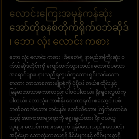
လောင်းကြေးအမှန်ကန်ဆုံး
အော်တိုစနစ်တိုက်ရိုက်ဝဘ်ဆိုဒ်
၊ ဘော လုံး လောင်း ကစား
ဘော လုံး လောင်း ကစား ၊ ဒီခေတ်ရဲ့ နာမည်အကြီးဆုံး ဝ
က်ဘ်ဆိုဒ်တိုင်းကို ကျော်တက်သွားတယ်။ တောက်ပသော
အရောင်များ၊ နားလည်ရလွယ်ကူသော၊ ရှင်းလင်းသော
စာသား ဘာသာစကားမျိုးစုံကို ပံ့ပိုးပါတယ်။ ထိုင်းနှင့်
မြန်မာဘာသာစကားလည်း ပါဝင်ပါတယ်။ ရိုးရှင်းလွယ်ကူ
ပါတယ်။ ဘောလုံး၊ ကာစီနို၊ ဘေကာရက်၊ စလော့ငါးပစ်၊
ဘတ်စကက်ဘော၊ တင်းနစ်၊ ဘော်လီဘော၊ ကြက်တောင်စ
သည့် အားကစားများစွာကို ရွေးချယ်ထားပြီး ဝယ်ယူ
သူများ လောင်းကစားအတွက် ရနိုင်သေးသည်။ ဘောလုံး
အပိုင်းမှာ ဘောလုံးကစားရန် နိုင်ငံများနှင့် လိဂ်များစွာရှိ