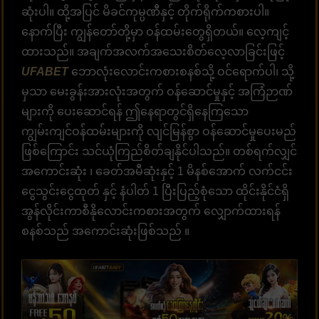
ဆုံးပါ။ ထို့အပြင် မိခင်ကုမ္ပဏီနှင့် တိုက်ရိုက်ကစားပါ။
နောက်ပြီး ကျွန်တော်တို့မှာ ဝန်ထမ်းတွေရှိတယ်။ လေ့ကျင့်
ထားသည်။ အချက်အလက်အသေးစိတ်လေ့လာခြင်းဖြင့်
UFABET
ဘောလုံးလောင်းကစားစနစ်သို့ ဝင်ရောက်ပါ၊ သို့
မှသာ မေးခွန်းအားလုံးအတွက် ဝန်ဆောင်မှုနှင့် အကြံဉာဏ်
များကို ပေးဆောင်ရန် ဤနေရာတွင်ရှိနေကြသော
ကျွမ်းကျင်ဝန်ထမ်းများကို လျင်မြန်စွာ ဝန်ဆောင်မှုပေးမည်
ဖြစ်ကြောင်း သင်ယုံကြည်စိတ်ချနိုင်ပါသည်။ တစ်ရက်လျှင်
အကောင်းဆုံး ၊ ခေတ်အမီဆုံးနှင့် 1 မိနစ်အောက် လက်ငင်း
ငွေသွင်းငွေထုတ် နှင့် နံပါတ် 1 ပြီးပြည့်စုံသော ထိုင်းနိုင်ငံရှိ
အွန်လိုင်းကာစီနိုလောင်းကစားအတွက် လျှောက်ထားရန်
စနစ်သည် အကောင်းဆုံးဖြစ်သည် ။