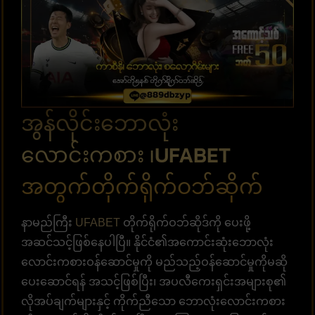
အွန်လိုင်းဘောလုံး
လောင်းကစား ၊UFABET
အတွက်တိုက်ရိုက်ဝဘ်ဆိုက်
နာမည်ကြီး
UFABET
တိုက်ရိုက်ဝဘ်ဆိုဒ်ကို ပေးဖို့
အဆင်သင့်ဖြစ်နေပါပြီ။ နိုင်ငံ၏အကောင်းဆုံးဘောလုံး
လောင်းကစားဝန်ဆောင်မှုကို မည်သည့်ဝန်ဆောင်မှုကိုမဆို
ပေးဆောင်ရန် အသင့်ဖြစ်ပြီး၊ အပလီကေးရှင်းအများစု၏
လိုအပ်ချက်များနှင့် ကိုက်ညီသော ဘောလုံးလောင်းကစား