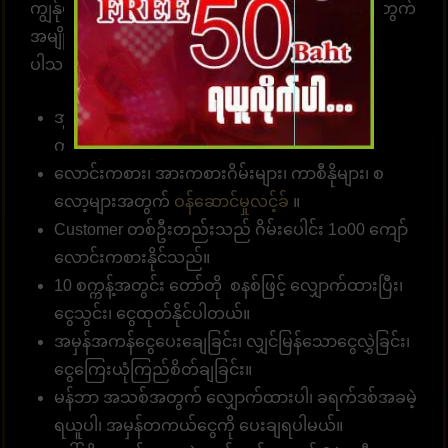
ကျွန်ုပ်တို့၏ဝဘ်ဆိုဒ်မှာ ကစားရန် ဆုံးဖြတ်ရန် သင့်အတွက်
အမျိုးမျိုးသော အကျိုးကျေးဇူးများကို စုစည်းထား
ပါသည်။
အွန်လိုင်းဘောလုံးလောင်းကြေကိုး 10 ဘတ် (၅၀၀
ကျပ် )မှစတင်နိုင်။
လောင်းကစား၊ အားကစားဂိမ်းများ၊ ကာစီနိုများ၊ စ
လော့များအတွက်
ဝန်ဆောင်မှုလင့်ခ်
။
Customer တစ်ဦးတည်းသည် ဂိမ်းပေါင်း 1၀00 ကျော်
လောင်းကစားနိုင်သည်။
10 စက္ကန့်အတွင်း တော်တို စနစ်ဖြင့် လျှောက်ထားပြီး၊
ငွေသွင်း၊ ငွေထုတ်နိုင်ပါတယ်။
အမှန်အကန်ငွေပေးချေခြင်း၊ လျှင်မြန်သောငွေလွှဲခြင်း၊
ငွေကြေးယုံကြည်စိတ်ချခြင်း။
မန်ဘာ အသစ်အတွက် လျှောက်ထားပါ၊ ခရက်ဒစ်အခမဲ့
ရယူပါ၊ အမှန်တကယ်ငွေကို ပေးချရပါမယ်။