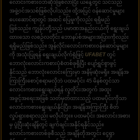
လောင်းကစားဝဘ်ဆိုဒ်ဖြစ်လာပြီး ယနေ့တွင် သင်သည်
အဖွဲ့ဝင်အသစ်ဖြစ်လိုပါသည်။ ထို့အပြင် ဝန်ဆောင်မှုများ
ပေးဆောင်ရာတွင် အဆင် ပြေမှုကိုလည်း ရရှိမည်
ဖြစ်သည်။ ကျွန်ုပ်တို့သည် ပမာဏအနည်းငယ်ကို ရွေးချယ်
ထားသော လစဉ်လတိုင်း ဘောနပ်စ်အများအပြားကိုလည်း
ရရှိမည်ဖြစ်သည်။ အွန်လိုင်းလောင်းကစားဝန်ဆောင်မှုများ
ကို အသုံးပြုရန် ရွေးချယ်လိုက်ရုံဖြင့်
UFABET
တွင်
ဘောလုံးလောင်းကစားပုံစံတစ်ခုရှိပြီး ပျော်ရွှင်စွာဖွင့်
နိုင်သည် ဘောလုံးလောင်းကြေးမှာ အနိမ့်ဆုံးမရှိ။ အချိန်အ
ကြာကြီးစောင့်စရာမလိုဘဲ ပထမပိုင်း 45 မိနစ်တွင်သာ
လောင်းကစားရွေးချယ်ရန် လူတိုင်းအတွက် အထူး
အခွင့်အရေးအဖြစ် သတ်မှတ်ထားသည့် ပထမပိုင်းကိုသာ
လောင်းကစားရွေးချယ်နိုင်ပြီး၊ အချိန်အကြာကြီး စိတ်
လှုပ်ရှားစရာလည်း မလိုပါဘူး။ ပထမပိုင်း အလောင်းအစား
မှ ပွဲပြီးဆုံးချိန်တွင် ချက်ချင်းအနိုင်ရနိုင်သည်။
လောင်းကစားတစ်ခုစီသည် အချိန်တိုအတွင်း ငွေရှာ