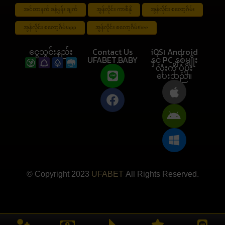
အင်တာနက် ခန့်မှန်း ချက်
အွန်လိုင်း ကာစီနို
အွန်လိုင်း စလော့ဂိမ်း
အွန်လိုင်း စလော့ဂိမ်းapp
အွန်လိုင်း စလော့ဂိမ်းfree
ငွေသွင်းနည်း
Contact Us
iOS၊ Android
UFABET.BABY
နှင့် PC နှစ်မျိုး
လုံးကို ပံ့ပိုး
ပေးသည်။
© Copyright 2023
UFABET
All Rights Reserved.