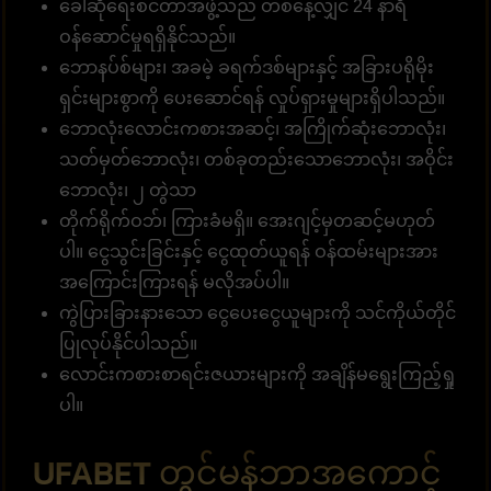
ခေါ်ဆိုရေးစင်တာအဖွဲ့သည် တစ်နေ့လျှင် 24 နာရီ
ဝန်ဆောင်မှုရရှိနိုင်သည်။
ဘောနပ်စ်များ၊ အခမဲ့ ခရက်ဒစ်များနှင့် အခြားပရိုမိုး
ရှင်းများစွာကို ပေးဆောင်ရန် လှုပ်ရှားမှုများရှိပါသည်။
ဘောလုံးလောင်းကစားအဆင့်၊ အကြိုက်ဆုံးဘောလုံး၊
သတ်မှတ်ဘောလုံး၊ တစ်ခုတည်းသောဘောလုံး၊ အဝိုင်း
ဘောလုံး၊ ၂ တွဲသာ
တိုက်ရိုက်ဝဘ်၊ ကြားခံမရှိ။ အေးဂျင့်မှတဆင့်မဟုတ်
ပါ။ ငွေသွင်းခြင်းနှင့် ငွေထုတ်ယူရန် ဝန်ထမ်းများအား
အကြောင်းကြားရန် မလိုအပ်ပါ။
ကွဲပြားခြားနားသော ငွေပေးငွေယူများကို သင်ကိုယ်တိုင်
ပြုလုပ်နိုင်ပါသည်။
လောင်းကစားစာရင်းဇယားများကို အချိန်မရွေးကြည့်ရှု
ပါ။
UFABET တွင်မန်ဘာအကောင့်