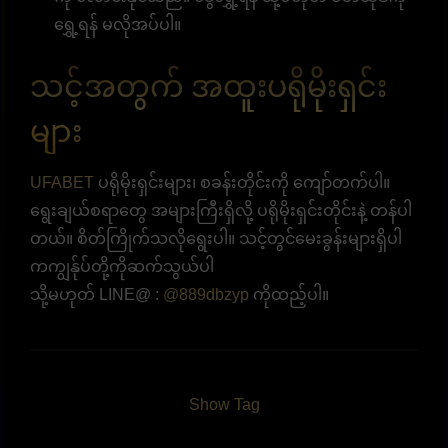
ရွှေ့ရန် မလိုအပ်ပါ။
သင့်အတွက် အထူးပရိုမိုးရှင်း
များ
UFABET
ပရိုမိုးရှင်းများ၊ စခန်းတိုင်းကို ကျော်တက်ပါ။
ရွေးချယ်စရာတွေ အများကြီးရှိလို့ ပရိုမိုးရှင်းတိုင်းနဲ့ တန်ပါ
တယ်။ စိတ်ကြိုက်သလိုရွေးပါ။ သင့်တွင်မေးခွန်းများရှိပါ
ကကျွန်ုပ်တို့ကိုဆက်သွယ်ပါ
သို့မဟုတ် LINE@ :
@889dbzyp
ကိုထည့်ပါ။
Show Tag