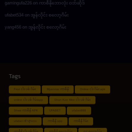
gamingufa226
on
ကာစီနိုဘောလုံး ဝဘ်ဆိုဒ်
ufabet534
on
အွန်လိုင်း စလော့ဂိမ်း
yang456
on
အွန်လိုင်း စလော့ဂိမ်း
Tags
Free ငါး ပစ် ဂိမ်း
Myanmar ကာစီနို
Online ငါး ဂိမ်း apk
online ငါး ပစ် ဂိမ်းapp
Shan Koe Mee ငါး ပစ် ဂိမ်း
Shwe ကာစီနို APK
UFABET
ufabet888
ufabet เข้าสู่ระบบ
ကာစီနို app
ကာစီနို ဂိမ်း
ကာစီနို ငါး ပစ် ဂိမ်း
ကာစီနို စလော့ဂိမ်း
ကျွဲ စလော့ဂိမ်း