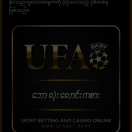
နိုင်သည်ဟူသောအချက်ကို ပံ့ပိုးပေးသည့် ပုံစံတစ်ခု
ဖြစ်သည်။