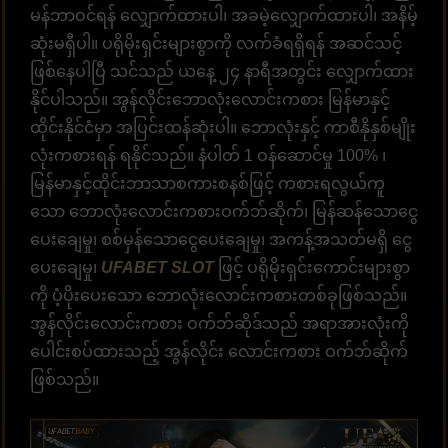
မန်ဘာဝင်ရန် လျှောက်ထားပါ၊ အခမဲ့လျှောက်ထားပါ၊ အနိမ့်
ဆုံးမရှီပါ။ ပရိုမိုးရှင်းများစွာကို လက်ခံရရှိရန် အဆင်သင့်
ဖြစ်နေပါပြီ သင်သည် ယနေ့ ၂၄ နာရီအတွင်း လျှောက်ထား
နိုင်ပါသည်။ အွန်လိုင်းဘောလုံးလောင်းကစား မြန်မာနှင့်
ထိုင်းနိုင်ငံမှာ အပြင်းထန်ဆုံးပါ။ ဘောလုံးနှင့် ကာစီနိုနှစ်မျိုး
လုံးကစားရန် ရနိုင်သည်။ နံပါတ် 1 ဝန်ဆောင်မှု 100% ၊
မြန်မာနှင့်ထိုင်းဘာသာစကားစနစ်ဖြင့် ကစားရလွယ်ကူ
သော ဘောလုံးလောင်းကစားဝက်ဘ်ဆိုက်၊ မြန်ဆန်သောငွေ
ပေးချေမှု၊ စစ်မှန်သောငွေပေးချေမှု၊ အကန့်အသတ်မရှိ ငွေ
ပေးချေမှု၊
UFABET SLOT
ဖြင့် ပရိုမိုးရှင်းကောင်းများစွာ
ကို ပံ့ပိုးပေးသော ဘောလုံးလောင်းကစားတစ်ခုဖြစ်သည်။
အွန်လိုင်းလောင်းကစား ဝက်ဘ်ဆိုဒ်သည် အရာအားလုံးကို
ပေါင်းစပ်ထားသည့် အွန်လိုင်း လောင်းကစား ဝက်ဘ်ဆိုက်
ဖြစ်သည်။