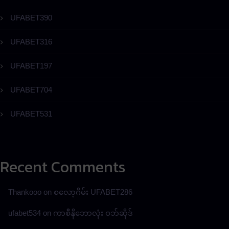
UFABET390
UFABET316
UFABET197
UFABET704
UFABET531
Recent Comments
Thankooo
on
စလော့ဂိမ်း UFABET286
ufabet534
on
ကာစီနိုဘောလုံး ဝဘ်ဆိုဒ်