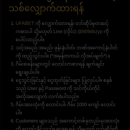
သစ်လျှောက်ထားရန်
UFABET
ကို လျှောက်ထားရန်၊ ဝဘ်ဆိုဒ်မှတဆင့်
ကစားပါ သို့မဟုတ် Line (လိုင်း)
@889dbzyp
ကို
ပေါင်းထည့်ပါ။
သင့်အမည်-အမည်၊ ဖုန်းနံပါတ်၊ ဘဏ်အကောင့်နံပါတ်
ကို ထည့်သွင်းပါ။ (*အမှန်တကယ် လိုအပ်ချက်*) ။
ဂိမ်းစခန်းများတွင် လောင်းကစားရန် ချက်ချင်း
ရွေးချယ်ပါ။
ငွေသွင်းခြင်းနှင့် ငွေထုတ်ခြင်းများ ပြုလုပ်ပါ။ စနစ်
သည် User နှင့် Password ကို သင်ကိုယ်တိုင်
အလိုအလျောက် လက်ခံပါသည်။
ဂိမ်းအားလုံးကို လောင်းပါ၊ ဂိမ်း 1000 ကျော် လောင်း
ပါ။
Customers များသည် အကောင့်တစ်ခုတည်းမှအားလုံး
ကို လောင်းနိုင်သည်။ ငွေရွှေ့ရန် သို့မဟုတ် ဝဘ်ဆိုဒ်ကို