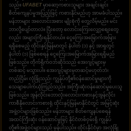
သည်။
UFABET
မှာဆော့ကစားသူများ အချင်းချင်း
စိတ်ကျေနပ်မှုအပြည့်ဖြင့် ကစားနိုင်မည်ဟု အာမခံပါသည်။
မန်ဘာများ အလောင်းအစား မျိုးစုံကို တွေ့လိမ့်မည်။ မင်း
ဘာလို့ပျော်တာလဲ။ ပြီးတော့ လောင်းကြေးလျှော့စျေးတွေ
လည်း အများကြီးရနိုင်တယ်။ ငွေကြေးအမြောက်အမြား
ရရှိစေမည့် ထိုင်းနှင့်မြန်မာတွင် နံပါတ် (၁) နှင့် အာရှတွင်
နံပါတ် (၁) ဖြစ်စေရန် ငွေကြေးအမြောက်အမြားရရှိမည်
ဖြစ်သည်။ တိုက်ရိုက်ဝဘ်ဆိုဒ်သည် အေးဂျင့်များမှ
တစ်ဆင့် မသွားပါ။ အေးဂျင့်များမှတဆင့်မဟုတ်ဘဲ၊
တည်ငြိမ်၊ လုံခြုံသည်၊ ကျွန်ုပ်တို့၏ဝန်ဆောင်မှုများကို
သေချာပေါက်ယုံကြည်သည်။ အကြီးဆုံးဝန်ဆောင်မှုပေးသူ
ဖြစ်သည်။ အွန်လိုင်းဘောလုံးလောင်းကစားနှင့်အွန်လိုင်း
ကာစီနိုလောင်းကစားရုံ ထိုင်းနှင့်မြန်မာနိုင်ငံတွင် အမြင့်ဆုံး
အဖွဲ့ဝင်များဖြစ်သည်။ မန်ဘာများ စိတ်ကျေနပ်စေရန်
အထင်ကြီးဆုံး ဝန်ဆောင်မှုဖြင့် နိုင်ငံတစ်ဝှမ်းရှိ ကျွန်ုပ်
တို့၏အဖွဲ့ဝင်များသည် မှန်ပါသည်။ ထိုင်းနိုင်ငံမှာ အလုံခြုံ