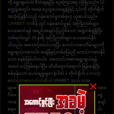
ကို ရွေးချယ်ပါ။ စီတ်ချရပြီး ငွေကြေးအရ လုံခြုံသည်။ 10
စက္ကန့်အတွင်း အခမဲ့ ငွေလွှဲပေးချေရုံဖြင့် ၎င်းကို တိုက်ရိုက်
အသုံးပြုနိုင်သည့် ဝန်ဆောင်မှုတစ်ခုဟု ယူဆပါသည်။
UFABET ကာစီနို
တွင် ဝန်ဆောင်မှုနှင့် အကြံဉာဏ်များ
ပေးဆောင်ရန် အရည်အချင်းပြည့်မီသော အဖွဲ့တစ်ဖွဲ့ရှိပြီး
တစ်ရက်လျှင် 24 နာရီ အကြံဉာဏ်များ ပေးဆောင်နိုင်
ပါသည်။ အကောင့်ထဲဝင်လာပြီး လောင်းကစားဂိမ်းများကို
ရွေးချယ်ကစားပါ။ အချိန်နှင့်တစ်ပြေးညီ လောင်းကစားနိုင်
သော စနစ်ဖြစ်ပါတယ်။ အလောင်းအစားရွေးချယ်ရန်
အဆင်သင့်ဖြစ်နေပါပြီ။ ထိထိရောက်ရောက် မြန်ဆန်ပြီး
စစ်မှန်သော ပေးချေမှုများ၊ နံပါတ် 1 တိုက်ရိုက်
ဘောလုံး
လောင်းကစားဝက်ဘ်ဆိုက်
UFABET သည် လူအ
များ၏နှလုံးသားကို အနိုင်ယူသည်။ အွန်လိုင်းလောင်းကစား
ဂိမ်းများကို အချိန်မရွေးကစားရန် ဝန်ဆောင်မှုပေးတဲ့အဖွဲ့
ကအမြဲ စောင့်ဆိုင်းနေပါတယ်။ အွန်လောင်းကစားဂိမ်းပျော်
စရာတွင်ပါဝင်ဆင်နွဲပါ။ကျွန်ုပ်တို့သည် အောက်ပါအတိုင်း