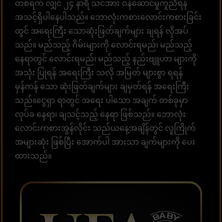
တစ်ရက် လျှင် ၂၄ နာရီ သင်အား ဝန်ဆောင်မှုကူညီရန်
အသင့်ရှိပါနေပါသည်။ ဘောလုံးကစားလောင်းကစားခြင်း
တွင် အရေးကြီး သောဆုံးဖြတ်ချက်များ ချရန် လိုအပ်
သည်။ မည်သည့် ဂိမ်းများကို လောင်းရမည်၊ မည်သည့်
နေရာတွင် လောင်းရမည်၊ မည်သည့် နည်းဗျူဟာ များကို
အသုံး ပြုရန် အရေးကြီး သလို အမြတ် များစွာ ရရန်
မှန်ကန် သော ဆုံးဖြတ်ချက်များ ချမှတ်ရန် အရေးကြီး
သည်။ငွေရှာ ရာတွင် အရေး ပါသော အချက် တစ်ခုမှာ
လုပ်ခ နေရာ၊ ချသင့်သည့် နေရာ ဖြစ်သည်။ ဘောလုံး
လောင်းကစားအွန်လိုင်း သည်ယနေ့အချိန်တွင် လူကြိုက်
အများဆုံး ဖြစ်ပြီး အောက်ပါ အားသာ ချက်များကို ပေး
ထားသည်။