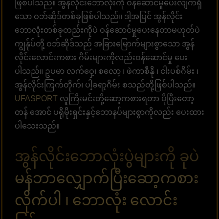
ဖြစ်ပါသည်။ အွန်လိုင်းဘောလုံးကို ဝန်ဆောင်မှုပေးလျက်ရှိ
သော ဝဘ်ဆိုဒ်တစ်ခုဖြစ်ပါသည်။ ဒါ့အပြင် အွန်လိုင်း
ဘောလုံးတစ်ခုတည်းကိုပဲ ဝန်ဆောင်မှုပေးနေတာမဟုတ်ပဲ
ကျွန်ုပ်တို့ ဝဘ်ဆိုဒ်သည် အခြားမြောက်များစွာသော အွန်
လိုင်းလောင်းကစား ဂိမ်းများကိုလည်းဝန်ဆောင်မှု ပေး
ပါသည်။ ဥပမာ လက်ဝှေ့၊ စလော့ ၊ ဖဲကာစီနို ၊ ငါးပစ်ဂိမ်း ၊
အွန်လိုင်းကြက်တိုက်၊ ပါ့ခရာ့ဂိမ်း စသည်တို့ဖြစ်ပါသည်။
UFASPORT
လူကြီးမင်းတို့ဆော့ကစားရတာ ပိုပြီးတော့
တန် အောင် ပရိုမိုးရှင်းနှင့်ဘောနပ်များစွာကိုလည်း ပေးထား
ပါသေးသည်။
အွန်လိုင်းဘောလုံးပွဲများကို ခုပဲ
မန်ဘာလျှောက်ပြီးဆော့ကစား
လိုက်ပါ ၊ ဘောလုံး လောင်း