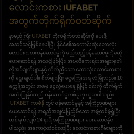
လောင်းကစား ၊UFABET
အတွက်တိုက်ရိုက်ဝဘ်ဆိုက်
နာမည်ကြီး
UFABET
တိုက်ရိုက်ဝဘ်ဆိုဒ်ကို ပေးဖို့
အဆင်သင့်ဖြစ်နေပါပြီ။ နိုင်ငံ၏အကောင်းဆုံးဘောလုံး
လောင်းကစားဝန်ဆောင်မှုကို မည်သည့်ဝန်ဆောင်မှုကိုမဆို
ပေးဆောင်ရန် အသင့်ဖြစ်ပြီး၊ အပလီကေးရှင်းအများစု၏
လိုအပ်ချက်များနှင့် ကိုက်ညီသော ဘောလုံးလောင်းကစား
ကို ရွေးချယ်ပါ။ စီတ်ချရပြီး ငွေကြေးအရ လုံခြုံသည်။ 10
စက္ကန့်အတွင်း အခမဲ့ ငွေလွှဲပေးချေရုံဖြင့် ၎င်းကို တိုက်ရိုက်
အသုံးပြုနိုင်သည့် ဝန်ဆောင်မှုတစ်ခုဟု ယူဆပါသည်။
UFABET ကာစီနို
တွင် ဝန်ဆောင်မှုနှင့် အကြံဉာဏ်များ
ပေးဆောင်ရန် အရည်အချင်းပြည့်မီသော အဖွဲ့တစ်ဖွဲ့ရှိပြီး
တစ်ရက်လျှင် 24 နာရီ အကြံဉာဏ်များ ပေးဆောင်နိုင်
ပါသည်။ အကောင့်ထဲဝင်လာပြီး လောင်းကစားဂိမ်းများကို