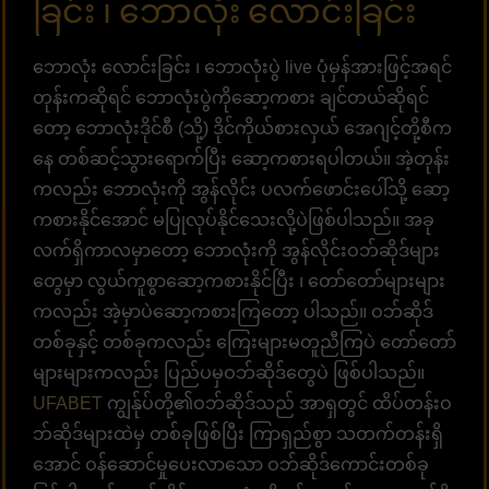
ခြင်း ၊ ဘောလုံး လောင်းခြင်း
ဘောလုံး လောင်းခြင်း ၊ ဘောလုံးပွဲ live ပုံမှန်အားဖြင့်အရင်
တုန်းကဆိုရင် ဘောလုံးပွဲကိုဆော့ကစား ချင်တယ်ဆိုရင်
တော့ ဘောလုံးဒိုင်စီ (သို့) ဒိုင်ကိုယ်စားလှယ် အေဂျင့်တို့စီက
နေ တစ်ဆင့်သွားရောက်ပြီး ဆော့ကစားရပါတယ်။ အဲ့တုန်း
ကလည်း ဘောလုံးကို အွန်လိုင်း ပလက်ဖောင်းပေါ်သို့ ဆော့
ကစားနိုင်အောင် မပြုလုပ်နိုင်သေးလို့ပဲဖြစ်ပါသည်။ အခု
လက်ရှိကာလမှာတော့ ‌ဘောလုံးကို အွန်လိုင်းဝဘ်ဆိုဒ်များ
တွေမှာ လွယ်ကူစွာဆော့ကစားနိုင်ပြီး ၊ တော်တော်များများ
ကလည်း အဲ့မှာပဲဆော့ကစားကြတော့ ပါသည်။ ဝဘ်ဆိုဒ်
တစ်ခုနှင့် တစ်ခုကလည်း ကြေးများမတူညီကြပဲ တော်တော်
များများကလည်း ပြည်ပမှဝဘ်ဆိုဒ်တွေပဲ ဖြစ်ပါသည်။
UFABET
ကျွန်ုပ်တို့၏ဝဘ်ဆိုဒ်သည် အာရှတွင် ထိပ်တန်းဝ
ဘ်ဆိုဒ်များထဲမှ တစ်ခုဖြစ်ပြီး ကြာရှည်စွာ သတက်တန်းရှိ
အောင် ဝန်ဆောင်မှုပေးလာသော ဝဘ်ဆိုဒ်ကောင်းတစ်ခု