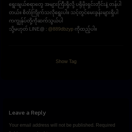
ရွေးချယ်စရာတွေ အများကြီးရှိလို့ ပရိုမိုးရှင်းတိုင်းနဲ့ တန်ပါ
တယ်။ စိတ်ကြိုက်သလိုရွေးပါ။ သင့်တွင်မေးခွန်းများရှိပါ
ကကျွန်ုပ်တို့ကိုဆက်သွယ်ပါ
သို့မဟုတ် LINE@ :
@889dbzyp
ကိုထည့်ပါ။
Show Tag
Leave a Reply
Your email address will not be published.
Required