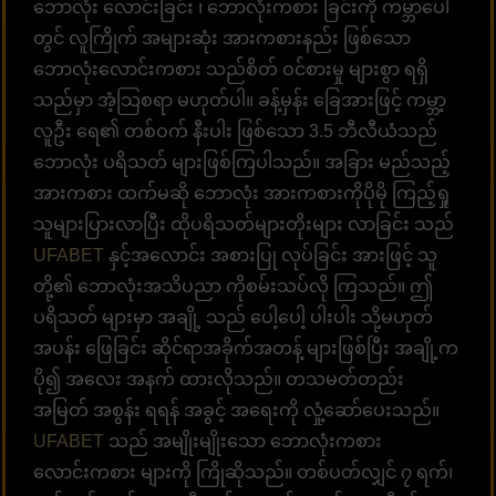
ဘောလုံး လောင်းခြင်း ၊ ဘောလုံးကစား ခြင်းကို ကမ္ဘာပေါ်
တွင် လူကြိုက် အများဆုံး အားကစားနည်း ဖြစ်သော
ဘောလုံးလောင်းကစား သည်စိတ် ဝင်စားမှု များစွာ ရရှိ
သည်မှာ အံ့သြစရာ မဟုတ်ပါ။ ခန့်မှန်း ခြေအားဖြင့် ကမ္ဘာ့
လူဦး ‌‌ရေ၏ တစ်ဝက် နီးပါး ဖြစ်သော 3.5 ဘီလီယံသည်
ဘောလုံး ပရိသတ် များဖြစ်ကြပါသည်။ အခြား မည်သည့်
အားကစား ထက်မဆို ဘောလုံး အားကစားကိုပိုမို ကြည့်ရှု
သူများပြားလာပြီး ထိုပရိသတ်များတိုးများ လာခြင်း သည်
UFABET
နှင့်အလောင်း အစားပြု လုပ်ခြင်း အားဖြင့် သူ
တို့၏ ဘောလုံးအသိပညာ ကိုစမ်းသပ်လို ကြသည်။ ဤ
ပရိသတ် များမှာ အချို့ သည် ပေါ့ပေါ့ ပါးပါး သို့မဟုတ်
အပန်း ဖြေခြင်း ဆိုင်ရာအခိုက်အတန့် များဖြစ်ပြီး အချို့က
ပို၍ အလေး အနက် ထားလိုသည်။ တသမတ်တည်း
အမြတ် အစွန်း ရရန် အခွင့် အရေးကို လှုံ့ဆော်ပေးသည်။
UFABET
သည် အမျိုးမျိုးသော ဘောလုံးကစား
လောင်းကစား များကို ကြိုဆိုသည်။ တစ်ပတ်လျှင် ၇ ရက်၊