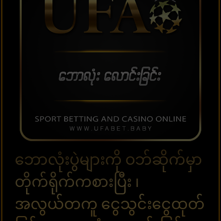
ဘောလုံးပွဲများကို ဝဘ်ဆိုက်မှာ
တိုက်ရိုက်ကစားပြီး ၊
အလွယ်တကူ ငွေသွင်းငွေထုတ်