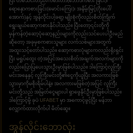
ပြီး တစ်သင်းတည်းကစားတာ(ဘော်ဒီကစား ခြင်း)၊
ရော‌နှောကစားခြင်း(မောင်းကြေး)၊ အနိမ့်/မြင့်(ဂိုးပေါ်/
အောက်)နှင့် အွန်လိုင်းပါ့ခရာ့ မျိုးစုံကိုလည်းစိတ်ကြိုက်
ရွေးချယ်ဆော့ကစားနိုင်ပါသည်။ ပြီးတော့၎င်းတို့ကို
မှန်ကန်တဲ့ဆော့ပုံဆော့နည်းများကိုလည်းသင်ပေးပါဦးမည်
ဆိုတော့ အခုမှစကစားသူများ လက်သစ်များအတွက်
အထူးသင့်တော်ပါသည်။ ဆော့ကစားပုံများကလည်းရိုးရှင်း
ပြီး မရှုပ်ထွေး တဲ့အပြင်အသေးစိတ်အချက်အလက်များကို
လည်းပြောပြပေးသွားဦးမှာဖြစ်ပါသည်။ ဒါကြောင့်လူကြီး
မင်းအနေနှင့် လူကြီးမင်းတို့၏ငွေကိုယူပြီး အလကားဖြစ်
သွားမှာကိုမစိုးရိမ်ပါနဲ့။ အလကားမဖြစ်တဲ့အပြင် လူကြီး
မင်းတို့သည် အမြတ်ငွေများပါ ရှာဖွေနိုင်ဦးမှာဖြစ်ပါသည်။
ဒါကြောင့်‌မို့ ခုပဲ
UFABET
မှာ အကောင့်ဖွင့်ပြီး မန်ဘာ
လျှောက်ထားလိုက်ပါ မိတ်ဆွေ။
အွန်လိုင်းဘောလုံး