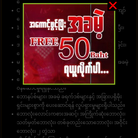
လော့များအတွက်
ဝန်ဆောင်မှုလင့်ခ်
။
Customer တစ်ဦးတည်းသည် ဂိမ်းပေါင်း 1၀00 ကျော်
လောင်းကစားနိုင်သည်။
10 စက္ကန့်အတွင်း တော်တို စနစ်ဖြင့် လျှောက်ထားပြီး၊
ငွေသွင်း၊ ငွေထုတ်နိုင်ပါတယ်။
အမှန်အကန်ငွေပေးချေခြင်း၊ လျှင်မြန်သောငွေလွှဲခြင်း၊
ငွေကြေးယုံကြည်စိတ်ချခြင်း။
မန်ဘာ အသစ်အတွက် လျှောက်ထားပါ၊ ခရက်ဒစ်အခမဲ့
ရယူပါ၊ အမှန်တကယ်ငွေကို ပေးချရပါမယ်။
ခေါ်ဆိုရေးစင်တာအဖွဲ့သည် တစ်နေ့လျှင် 24 နာရီ
ဝန်ဆောင်မှုရရှိနိုင်သည်။
ဘောနပ်စ်များ၊ အခမဲ့ ခရက်ဒစ်များနှင့် အခြားပရိုမိုး
ရှင်းများစွာကို ပေးဆောင်ရန် လှုပ်ရှားမှုများရှိပါသည်။
ဘောလုံးလောင်းကစားအဆင့်၊ အကြိုက်ဆုံးဘောလုံး၊
သတ်မှတ်ဘောလုံး၊ တစ်ခုတည်းသောဘောလုံး၊ အဝိုင်း
ဘောလုံး၊ ၂ တွဲသာ