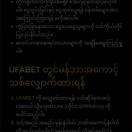
တိုက်ရိုက်ဝဘ်၊ ကြားခံမရှိ။ အေးဂျင့်မှတဆင့်မဟုတ်
ပါ။ ငွေသွင်းခြင်းနှင့် ငွေထုတ်ယူရန် ဝန်ထမ်းများအား
အကြောင်းကြားရန် မလိုအပ်ပါ။
ကွဲပြားခြားနားသော ငွေပေးငွေယူများကို သင်ကိုယ်တိုင်
ပြုလုပ်နိုင်ပါသည်။
လောင်းကစားစာရင်းဇယားများကို အချိန်မရွေးကြည့်ရှု
ပါ။
UFABET တွင်မန်ဘာအကောင့်
သစ်လျှောက်ထားရန်
UFABET
ကို လျှောက်ထားရန်၊ ဝဘ်ဆိုဒ်မှတဆင့်
ကစားပါ သို့မဟုတ် Line (လိုင်း)
@889dbzyp
ကို
ပေါင်းထည့်ပါ။
သင့်အမည်-အမည်၊ ဖုန်းနံပါတ်၊ ဘဏ်အကောင့်နံပါတ်
ကို ထည့်သွင်းပါ။ (*အမှန်တကယ် လိုအပ်ချက်*) ။