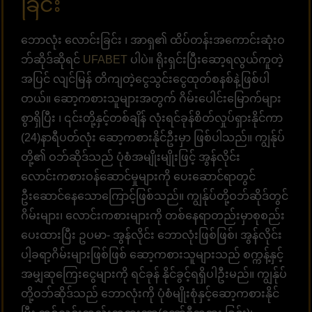
ခြင်း
ဘောလုံး လောင်းခြင်း ၊ အာရှ၏ ထိပ်တန်းအကောင်းဆုံးဝ
ဘ်ဆိုဒ်ဆိုရင်
UFABET
ပါပဲ။ ရိုးရှင်းပြီးဆော့ရလွယ်ကူတဲ့
အပြင် လျင်မြန် တိကျတဲ့ငွေသွင်းငွေထုတ်စနစ်နဲ့ဖြစ်ပါ
တယ်။ ဆော့ကစားသူများအတွက် ဂိမ်းပေါင်းမြောက်များ
စွာရှိပြီး ၊ ၎င်းတို့နှင့်တစ်ချိန် လုံးရင်ခုန်စိတ်လှုပ်ရှားနိုင်ကာ
(24)နာရီပတ်လုံး ဆော့ကစားနိုင်ဦးမှာ ဖြစ်ပါသည်။ ကျွန်ုပ်
တို့၏ ဝဘ်ဆိုဒ်သည် ပုံစံအမျိုးမျိုးဖြင့် အွန်လိုင်း
လောင်းကစားဝန်ဆောင်မှုများကို ပေးဆောင်ရာတွင်
ဦးဆောင်နေသောကြောင့်ဖြစ်သည်။ ကျွန်ုပ်တို့ဝဘ်ဆိုဒ်တွင်
ဂိမ်းများ၊ လောင်းကစားများကို တစ်နေရာတည်းမှာစုစည်း
ပေးထားပြီး ဥပမာ- အွန်လိုင်း ဘောလုံးဖြစ်ဖြစ်၊ အွန်လိုင်း
ပါ့ခရာ့ဂိမ်းများဖြစ်ဖြစ် ဆော့ကစားသူများသည် စက္ကန့်နှင့်
အမျှဆုကြေးငွေများကို ရင်ခုန် နိုင်ခွင့်ရရှိပါဦးမည်။ ကျွန်ုပ်
တို့ဝဘ်ဆိုဒ်သည် ဘောလုံးကို ပုံစံမျိုးစုံနှင့်ဆော့ကစားနိုင်