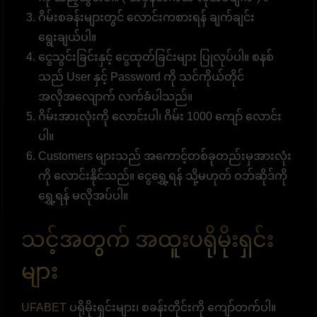
ဂိမ်းစခန်းများတွင် လောင်းကစားရန် ချက်ချင်း
ရွေးချယ်ပါ။
ငွေသွင်းခြင်းနှင့် ငွေထုတ်ခြင်းများ ပြုလုပ်ပါ။ စနစ်
သည် User နှင့် Password ကို သင်ကိုယ်တိုင်
အလိုအလျောက် လက်ခံပါသည်။
ဂိမ်းအားလုံးကို လောင်းပါ၊ ဂိမ်း 1000 ကျော် လောင်း
ပါ။
Customers များသည် အကောင့်တစ်ခုတည်းမှအားလုံး
ကို လောင်းနိုင်သည်။ ငွေရွှေ့ရန် သို့မဟုတ် ဝဘ်ဆိုဒ်ကို
ရွှေ့ရန် မလိုအပ်ပါ။
သင့်အတွက် အထူးပရိုမိုးရှင်း
များ
UFABET
ပရိုမိုးရှင်းများ၊ စခန်းတိုင်းကို ကျော်တက်ပါ။