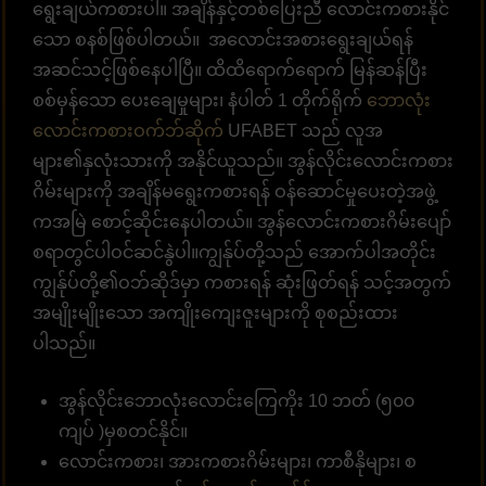
ရွေးချယ်ကစားပါ။ အချိန်နှင့်တစ်ပြေးညီ လောင်းကစားနိုင်
သော စနစ်ဖြစ်ပါတယ်။ အလောင်းအစားရွေးချယ်ရန်
အဆင်သင့်ဖြစ်နေပါပြီ။ ထိထိရောက်ရောက် မြန်ဆန်ပြီး
စစ်မှန်သော ပေးချေမှုများ၊ နံပါတ် 1 တိုက်ရိုက်
ဘောလုံး
လောင်းကစားဝက်ဘ်ဆိုက်
UFABET သည် လူအ
များ၏နှလုံးသားကို အနိုင်ယူသည်။ အွန်လိုင်းလောင်းကစား
ဂိမ်းများကို အချိန်မရွေးကစားရန် ဝန်ဆောင်မှုပေးတဲ့အဖွဲ့
ကအမြဲ စောင့်ဆိုင်းနေပါတယ်။ အွန်လောင်းကစားဂိမ်းပျော်
စရာတွင်ပါဝင်ဆင်နွဲပါ။ကျွန်ုပ်တို့သည် အောက်ပါအတိုင်း
ကျွန်ုပ်တို့၏ဝဘ်ဆိုဒ်မှာ ကစားရန် ဆုံးဖြတ်ရန် သင့်အတွက်
အမျိုးမျိုးသော အကျိုးကျေးဇူးများကို စုစည်းထား
ပါသည်။
အွန်လိုင်းဘောလုံးလောင်းကြေကိုး 10 ဘတ် (၅၀၀
ကျပ် )မှစတင်နိုင်။
လောင်းကစား၊ အားကစားဂိမ်းများ၊ ကာစီနိုများ၊ စ