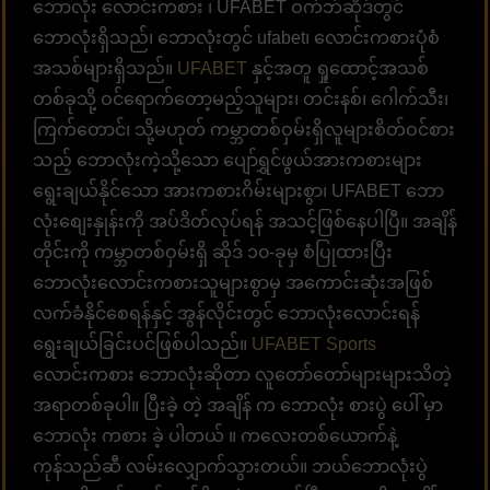
ဘောလုံး လောင်းကစား ၊ UFABET ဝက်ဘ်ဆိုဒ်တွင်
ဘောလုံးရှိသည်၊ ဘောလုံးတွင် ufabet၊ လောင်းကစားပုံစံ
အသစ်များရှိသည်။
UFABET
နှင့်အတူ ရှုထောင့်အသစ်
တစ်ခုသို့ ဝင်ရောက်တော့မည့်သူများ၊ တင်းနစ်၊ ဂေါက်သီး၊
ကြက်တောင်၊ သို့မဟုတ် ကမ္ဘာတစ်ဝှမ်းရှိလူများစိတ်ဝင်စား
သည့် ဘောလုံးကဲ့သို့သော ပျော်ရွှင်ဖွယ်အားကစားများ
ရွေးချယ်နိုင်သော အားကစားဂိမ်းများစွာ၊ UFABET ဘော
လုံးစျေးနှုန်းကို အပ်ဒိတ်လုပ်ရန် အသင့်ဖြစ်နေပါပြီ။ အချိန်
တိုင်းကို ကမ္ဘာတစ်ဝှမ်းရှိ ဆိုဒ် ၁၀-ခုမှ စံပြုထားပြီး
ဘောလုံးလောင်းကစားသူများစွာမှ အကောင်းဆုံးအဖြစ်
လက်ခံနိုင်စေရန်နှင့် အွန်လိုင်းတွင် ဘောလုံးလောင်းရန်
ရွေးချယ်ခြင်းပင်ဖြစ်ပါသည်။
UFABET Sports
လောင်းကစား ဘောလုံးဆိုတာ လူတော်တော်များများသိတဲ့
အရာတစ်ခုပါ။ ပြီးခဲ့ တဲ့ အချိန် က ဘောလုံး စားပွဲ ပေါ် မှာ
ဘောလုံး ကစား ခဲ့ ပါတယ် ။ ကလေးတစ်ယောက်နဲ့
ကုန်သည်ဆီ လမ်းလျှောက်သွားတယ်။ ဘယ်ဘောလုံးပွဲ