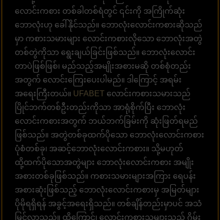
လောင်းကစား တစ်ခါတစ်ရံတွင် ၎င်းကို အကြိုက်ဆုံး
ဘောလုံးဟု ခေါ်နိုင်သည်။ ဘောလုံးလောင်းကစားဆိုသည်
မှာ ကစားသမားများ လောင်းကစားလိုသော ဘောလုံးအတွဲ
တစ်တွဲကိုသာ ရွေးချယ်ခြင်းဖြစ်သည်။ ဘောလုံးလောင်း
တာပဲဖြစ်ဖြစ်၊ မည်သည့်အမျိုးအစားမဆို တစ်စုံတည်း
အတွက် လောင်းကြေးပေးပါမည်။ ဒါကြောင့် အရမ်း
အရေးကြီးတယ်။
UFABET
လောင်းကစားသမားသည်
ပြိုင်ဘက်တစ်ဦးတည်းကိုသာ အာရုံစိုက်ပြီး ဘောလုံး
လောင်းကစားအတွက် ဘယ်ဘက်ခြမ်းကို ဆုံးဖြတ်ရမည်
ဖြစ်သည်။ အတွဲတစ်ခုထက်ပိုသော ဘောလုံးလောင်းကစား
ပုံစံတစ်ခု၊ အဆင့်ဘောလုံးလောင်းကစား။ သို့မဟုတ်
ထို့ထက်ပိုသောအတွဲများ ဘောလုံးလောင်းကစား အမျိုး
အစားတစ်ခုဖြစ်သည်။ ကစားသမားများအကြား ရေပန်း
အစားဆုံးဖြစ်သည့် ဘောလုံးလောင်းကစားမှ အမြတ်များ
ပိုမိုရရှိရန် အခွင့်အရေးရှိသည်။ တစ်ချိန်တည်းမှာပင် အသံ
မြင့်လာသည်။ ထို့ကြောင့်၊ လောင်းကစားသူများသည် ဂိမ်း