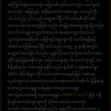
အကြိုက်ဆုံးဘောလုံး၊ ခြေတစ်လှမ်းဘောလုံး၊ သတ်မှတ်
ဘောလုံး၊ အမြင့်နှင့် အနိမ့်လောင်းကစားများ စသည်တို့
ပါဝင်သည်၊ ၎င်းသည် ကမ္ဘာပေါ်ရှိ လိဂ်တစ်ခုစီတိုင်း၏
သေးငယ်သောအတွဲဖြစ်သည်။ အမျိုးအစားများစွာရှိသည်။
အသင်းဝင်ရန် လျှောက်ထားပါ၊ အခမဲ့လျှောက်ထားပါ၊
လူတန်းစားမနိမ့်ပါ။ ပရိုမိုးရှင်းများစွာကို လက်ခံရရှိရန်
အဆင်သင့်ဖြစ်နေပါပြီ သင်သည် ယနေ့ ၂၄ နာရီအတွင်း
လျှောက်ထားနိုင်ပါသည်။ အွန်လိုင်းဘောလုံးလောင်းကစား
ထိုင်းနှင့်မြန်မာနိုင်ငံမှာ အပြင်းထန်ဆုံးပါ။ ဘောလုံးနှင့် ကာ
စီနိုနှစ်ခုလုံး ကစားရန် ရနိုင်သည်။ နံပါတ် 1 ဝန်ဆောင်မှု၊
100% ထိုင်းမီနူး၊ ထိုင်းဘာသာစကားစနစ်ဖြင့် ကစားရ
လွယ်ကူသော ဘောလုံးလောင်းကစားဝက်ဘ်ဆိုက်၊ မြန်ဆန်
သောငွေပေးချေမှု၊ စစ်မှန်သောငွေပေးချေမှု၊
အကန့်အသတ်မရှိ ငွေပေးချေမှု၊
UFABET SLOT
ဖြင့် ပရို
မိုးရှင်းကောင်းများစွာကို ပံ့ပိုးပေးသော ဘောလုံး
လောင်းကစားတစ်ခုဖြစ်သည်။ အွန်လိုင်းလောင်းကစား ဝ