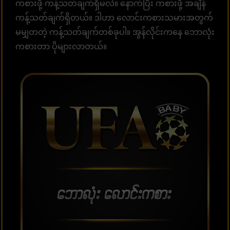
ကစားဖို့ ကန့်သတ်ချက်ရှိမလဲ။ နောက်ပြီး ကစားဖို့ အချိန်
ကန့်သတ်ချက်ရှိတယ်။ ဒါဟာ လောင်းကစားသမားအတွက်
မမျှတတဲ့ ကန့်သတ်ချက်တစ်ခုပါ။ အွန်လိုင်းကနေ ဘောလုံး
ကစားတာ ပိုများလာတယ်။