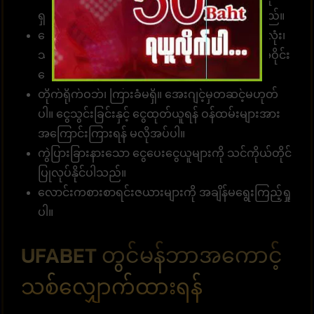
ရှင်းများစွာကို ပေးဆောင်ရန် လှုပ်ရှားမှုများရှိပါသည်။
ဘောလုံးလောင်းကစားအဆင့်၊ အကြိုက်ဆုံးဘောလုံး၊
သတ်မှတ်ဘောလုံး၊ တစ်ခုတည်းသောဘောလုံး၊ အဝိုင်း
ဘောလုံး၊ ၂ တွဲသာ
တိုက်ရိုက်ဝဘ်၊ ကြားခံမရှိ။ အေးဂျင့်မှတဆင့်မဟုတ်
ပါ။ ငွေသွင်းခြင်းနှင့် ငွေထုတ်ယူရန် ဝန်ထမ်းများအား
အကြောင်းကြားရန် မလိုအပ်ပါ။
ကွဲပြားခြားနားသော ငွေပေးငွေယူများကို သင်ကိုယ်တိုင်
ပြုလုပ်နိုင်ပါသည်။
လောင်းကစားစာရင်းဇယားများကို အချိန်မရွေးကြည့်ရှု
ပါ။
UFABET တွင်မန်ဘာအကောင့်
သစ်လျှောက်ထားရန်