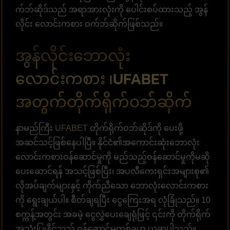
က်ဘ်ဆိုဒ်သည် အရာအားလုံးကို ပေါင်းစပ်ထားသည့် အွန်
လိုင်း လောင်းကစား ဝက်ဘ်ဆိုက်ဖြစ်သည်။
အွန်လိုင်းဘောလုံး
လောင်းကစား ၊UFABET
အတွက်တိုက်ရိုက်ဝဘ်ဆိုက်
နာမည်ကြီး
UFABET
တိုက်ရိုက်ဝဘ်ဆိုဒ်ကို ပေးဖို့
အဆင်သင့်ဖြစ်နေပါပြီ။ နိုင်ငံ၏အကောင်းဆုံးဘောလုံး
လောင်းကစားဝန်ဆောင်မှုကို မည်သည့်ဝန်ဆောင်မှုကိုမဆို
ပေးဆောင်ရန် အသင့်ဖြစ်ပြီး၊ အပလီကေးရှင်းအများစု၏
လိုအပ်ချက်များနှင့် ကိုက်ညီသော ဘောလုံးလောင်းကစား
ကို ရွေးချယ်ပါ။ စီတ်ချရပြီး ငွေကြေးအရ လုံခြုံသည်။ 10
စက္ကန့်အတွင်း အခမဲ့ ငွေလွှဲပေးချေရုံဖြင့် ၎င်းကို တိုက်ရိုက်
အသုံးပြုနိုင်သည့် ဝန်ဆောင်မှုတစ်ခုဟု ယူဆပါသည်။