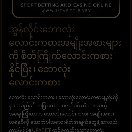
အွန်လိုင်းဘောလုံး
လောင်းကစားအမျိုးအစားများ
ကို စိတ်ကြိုက်လောင်းကစား
နိုင်ပြီး ၊ ဘောလုံး
လောင်းကစား
ဘောလုံး လောင်းကစား ၊ ဘောလုံးလောင်းကစားနည်းကို
နားမလည်ခင် တခြားဘာမှ မလုပ်ခင် သိထားရမယ့်
အရေးကြီးတာက ဘောလုံးလောင်းကစား အမျိုးအစား
တစ်ခုစီကို အောက်ပါအသေးစိတ်အချက်တွေနဲ့ နားလည်
ထားဖို့ပါပဲ။
UFABET
တစ်ခုတည်းသောဘောလုံး