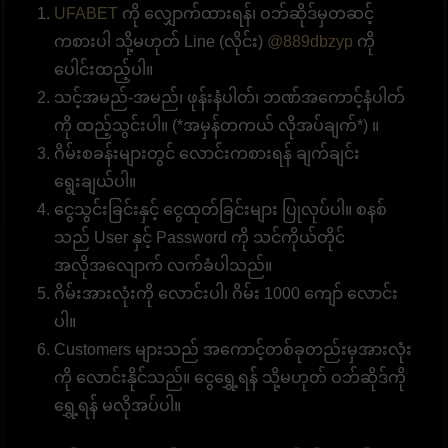
UFABET
ကို လျှောက်ထားရန်၊ ဝဘ်ဆိုဒ်မှတဆင့်
ကစားပါ သို့မဟုတ် Line (လိုင်း)
@889dbzyp
ကို
ပေါင်းထည့်ပါ။
သင့်အမည်-အမည်၊ ဖုန်းနံပါတ်၊ ဘဏ်အကောင့်နံပါတ်
ကို ထည့်သွင်းပါ။ (*အမှန်တကယ် လိုအပ်ချက်*) ။
ဂိမ်းစခန်းများတွင် လောင်းကစားရန် ချက်ချင်း
ရွေးချယ်ပါ။
ငွေသွင်းခြင်းနှင့် ငွေထုတ်ခြင်းများ ပြုလုပ်ပါ။ စနစ်
သည် User နှင့် Password ကို သင်ကိုယ်တိုင်
အလိုအလျောက် လက်ခံပါသည်။
ဂိမ်းအားလုံးကို လောင်းပါ၊ ဂိမ်း 1000 ကျော် လောင်း
ပါ။
Customers များသည် အကောင့်တစ်ခုတည်းမှအားလုံး
ကို လောင်းနိုင်သည်။ ငွေရွှေ့ရန် သို့မဟုတ် ဝဘ်ဆိုဒ်ကို
ရွှေ့ရန် မလိုအပ်ပါ။