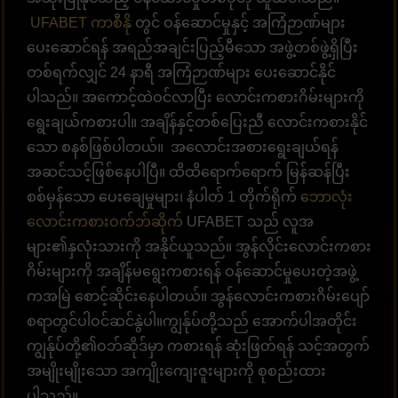
UFABET ကာစီနို
တွင် ဝန်ဆောင်မှုနှင့် အကြံဉာဏ်များ
ပေးဆောင်ရန် အရည်အချင်းပြည့်မီသော အဖွဲ့တစ်ဖွဲ့ရှိပြီး
တစ်ရက်လျှင် 24 နာရီ အကြံဉာဏ်များ ပေးဆောင်နိုင်
ပါသည်။ အကောင့်ထဲဝင်လာပြီး လောင်းကစားဂိမ်းများကို
ရွေးချယ်ကစားပါ။ အချိန်နှင့်တစ်ပြေးညီ လောင်းကစားနိုင်
သော စနစ်ဖြစ်ပါတယ်။ အလောင်းအစားရွေးချယ်ရန်
အဆင်သင့်ဖြစ်နေပါပြီ။ ထိထိရောက်ရောက် မြန်ဆန်ပြီး
စစ်မှန်သော ပေးချေမှုများ၊ နံပါတ် 1 တိုက်ရိုက်
ဘောလုံး
လောင်းကစားဝက်ဘ်ဆိုက်
UFABET သည် လူအ
များ၏နှလုံးသားကို အနိုင်ယူသည်။ အွန်လိုင်းလောင်းကစား
ဂိမ်းများကို အချိန်မရွေးကစားရန် ဝန်ဆောင်မှုပေးတဲ့အဖွဲ့
ကအမြဲ စောင့်ဆိုင်းနေပါတယ်။ အွန်လောင်းကစားဂိမ်းပျော်
စရာတွင်ပါဝင်ဆင်နွဲပါ။ကျွန်ုပ်တို့သည် အောက်ပါအတိုင်း
ကျွန်ုပ်တို့၏ဝဘ်ဆိုဒ်မှာ ကစားရန် ဆုံးဖြတ်ရန် သင့်အတွက်
အမျိုးမျိုးသော အကျိုးကျေးဇူးများကို စုစည်းထား
ပါသည်။