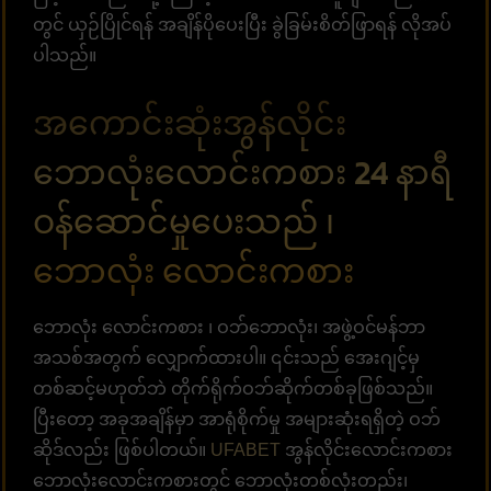
တွင် ယှဉ်ပြိုင်ရန် အချိန်ပိုပေးပြီး ခွဲခြမ်းစိတ်ဖြာရန် လိုအပ်
ပါသည်။
အကောင်းဆုံးအွန်လိုင်း
ဘောလုံးလောင်းကစား 24 နာရီ
ဝန်ဆောင်မှုပေးသည် ၊
ဘောလုံး လောင်းကစား
ဘောလုံး လောင်းကစား ၊ ဝဘ်ဘောလုံး၊ အဖွဲ့ဝင်မန်ဘာ
အသစ်အတွက် လျှောက်ထားပါ။ ၎င်းသည် အေးဂျင့်မှ
တစ်ဆင့်မဟုတ်ဘဲ တိုက်ရိုက်ဝဘ်ဆိုက်တစ်ခုဖြစ်သည်။
ပြီးတော့ အခုအချိန်မှာ အာရုံစိုက်မှု အများဆုံးရရှိတဲ့ ဝဘ်
ဆိုဒ်လည်း ဖြစ်ပါတယ်။
UFABET
အွန်လိုင်းလောင်းကစား
ဘောလုံးလောင်းကစားတွင် ဘောလုံးတစ်လုံးတည်း၊