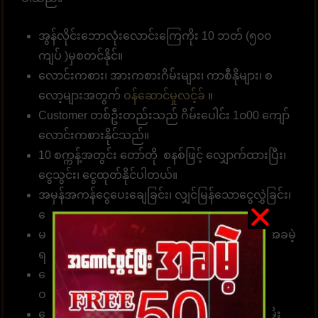
အွန်လိုင်းဘောလုံးလောင်းကြေကိုး 10 ဘတ် (၅၀၀
ကျပ် )မှစတင်နိုင်။
လောင်းကစား၊ အားကစားဂိမ်းများ၊ ကာစီနိုများ၊ စ
လော့များအတွက်
ဝန်ဆောင်မှုလင့်ခ်
။
Customer တစ်ဦးတည်းသည် ဂိမ်းပေါင်း 1၀00 ကျော်
လောင်းကစားနိုင်သည်။
10 စက္ကန့်အတွင်း တော်တို စနစ်ဖြင့် လျှောက်ထားပြီး၊
ငွေသွင်း၊ ငွေထုတ်နိုင်ပါတယ်။
အမှန်အကန်ငွေပေးချေခြင်း၊ လျှင်မြန်သောငွေလွှဲခြင်း၊
ငွေကြေးယုံကြည်စိတ်ချခြင်း။
မန်ဘာ အသစ်အတွက် လျှောက်ထားပါ၊ ခရက်ဒစ်အခမဲ့
ရယူပါ၊ အမှန်တကယ်ငွေကို ပေးချရပါမယ်။
ခေါ်ဆိုရေးစင်တာအဖွဲ့သည် တစ်နေ့လျှင် 24 နာရီ
ဝန်ဆောင်မှုရရှိနိုင်သည်။
ဘောနပ်စ်များ၊ အခမဲ့ ခရက်ဒစ်များနှင့် အခြားပရိုမိုး