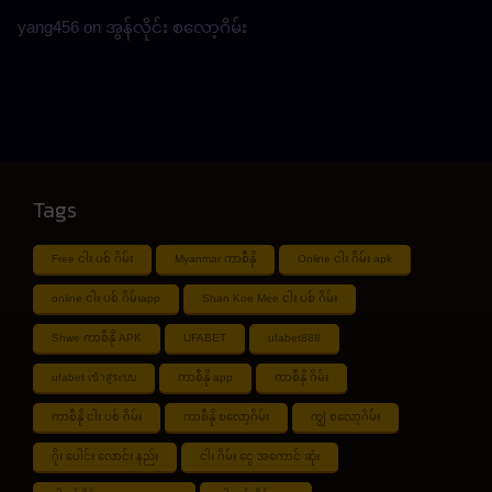
yang456
on
အွန်လိုင်း စလော့ဂိမ်း
Tags
Free ငါး ပစ် ဂိမ်း
Myanmar ကာစီနို
Online ငါး ဂိမ်း apk
online ငါး ပစ် ဂိမ်းapp
Shan Koe Mee ငါး ပစ် ဂိမ်း
Shwe ကာစီနို APK
UFABET
ufabet888
ufabet เข้าสู่ระบบ
ကာစီနို app
ကာစီနို ဂိမ်း
ကာစီနို ငါး ပစ် ဂိမ်း
ကာစီနို စလော့ဂိမ်း
ကျွဲ စလော့ဂိမ်း
ဂိုး ပေါင်း လောင်း နည်း
ငါး ဂိမ်း ငွေ အကောင် ဆုံး