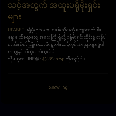
သင့်အတွက် အထူးပရိုမိုးရှင်း
များ
UFABET
ပရိုမိုးရှင်းများ၊ စခန်းတိုင်းကို ကျော်တက်ပါ။
ရွေးချယ်စရာတွေ အများကြီးရှိလို့ ပရိုမိုးရှင်းတိုင်းနဲ့ တန်ပါ
တယ်။ စိတ်ကြိုက်သလိုရွေးပါ။ သင့်တွင်မေးခွန်းများရှိပါ
ကကျွန်ုပ်တို့ကိုဆက်သွယ်ပါ
သို့မဟုတ် LINE@ :
@889dbzyp
ကိုထည့်ပါ။
Show Tag