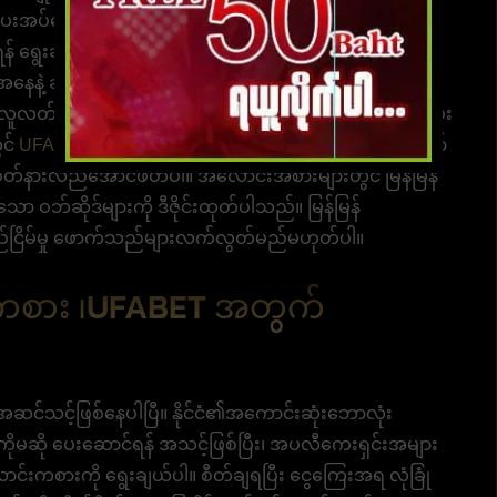
ပေးအပ်သော အမြင့်ဆုံးဆုငွေများ ရှိပါသည်။ ဝန်ဆောင်မှုပေး
 ရွေးချယ်နိုင်ပြီး အလောင်းအစားကို ရွေးချယ်နိုင်ပါသည်။
ေနဲ့ ခရီးသွားရင်း အချိန်တိုင်း ဒီနေရာကနေတစ်ဆင့် ufa စ
ူလတ်တန်းစားမှမ၀င်သော တိုက်ရိုက်ဝဘ်ဆိုဒ် ပရိုမိုးရှင်းပေး
ွင်
UFABET
လောင်းကစားဝန်ဆောင်မှုများပေးရန် စောင့်မျှော်
တ်နားလည်အောင်ဖတ်ပါ။ အလောင်းအစားများတွင် မြန်မြန်
ော ဝဘ်ဆိုဒ်များကို ဒီဇိုင်းထုတ်ပါသည်။ မြန်မြန်
်ငြိမ်မှု ဖောက်သည်များလက်လွတ်မည်မဟုတ်ပါ။
်းကစား ၊UFABET အတွက်
ု့ အဆင်သင့်ဖြစ်နေပါပြီ။ နိုင်ငံ၏အကောင်းဆုံးဘောလုံး
ကိုမဆို ပေးဆောင်ရန် အသင့်ဖြစ်ပြီး၊ အပလီကေးရှင်းအများ
င်းကစားကို ရွေးချယ်ပါ။ စီတ်ချရပြီး ငွေကြေးအရ လုံခြုံ