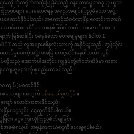
် ၎င်းကို တိုက်ရိုက်အသုံးပြုနိုင်သည့် ဝန်ဆောင်မှုတစ်ခုဟု ယူဆ
 အကြံဉာဏ်များ ပေးဆောင်ရန် အရည်အချင်းပြည့်မီသော အဖွဲ့
ျား ပေးဆောင်နိုင်ပါသည်။ အကောင့်ထဲဝင်လာပြီး လောင်းကစားဂိ
ေးညီ လောင်းကစားနိုင်သော စနစ်ဖြစ်ပါတယ်။ အလောင်းအစား
က် မြန်ဆန်ပြီး စစ်မှန်သော ပေးချေမှုများ၊ နံပါတ် 1
BET သည် လူအများ၏နှလုံးသားကို အနိုင်ယူသည်။ အွန်လိုင်း
ဆောင်မှုပေးတဲ့အဖွဲ့ကအမြဲ စောင့်ဆိုင်းနေပါတယ်။ အွန်
ုပ်တို့သည် အောက်ပါအတိုင်း ကျွန်ုပ်တို့၏ဝဘ်ဆိုဒ်မှာ ကစား
ိုးကျေးဇူးများကို စုစည်းထားပါသည်။
 ကျပ် )မှစတင်နိုင်။
ား၊ စလော့များအတွက်
ဝန်ဆောင်မှုလင့်ခ်
။
 ကျော် လောင်းကစားနိုင်သည်။
းပြီး၊ ငွေသွင်း၊ ငွေထုတ်နိုင်ပါတယ်။
ဲခြင်း၊ ငွေကြေးယုံကြည်စိတ်ချခြင်း။
်အခမဲ့ရယူပါ၊ အမှန်တကယ်ငွေကို ပေးချရပါမယ်။