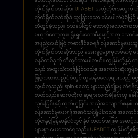
ဘောလုံးလောင်း ဝဘ်ဆိုဒ် ၊ ဂိမ်းစခန်းများအား
တိုက်ရိုက်ဝဘ်ဆိုဒ်၊
UFABET
အတွဲတိုင်းအတွက် တိုက
တိုက်ရိုက်ဝဘ်ဆိုဒ် ထူးခြားသော ဝင်ပေါက်ပုံစံဖြင့
တီထွင်ခဲ့သည်။ ဝဘ်ပေါ်တွင် ဘောလုံးလောင်းကစားရန
မဟုတ်တော့ဘူး။ ရိုးရှင်းသောမီနူးနှင့်အတူ လောင်း
အနည်းငယ်ဖြင့် ကစားနိုင်စေရန် ဝန်ဆောင်မှုပေးသ
တိုက်ရိုက်ဝဘ်ဆိုဒ်သည် အေးဂျင့်များမှတစ်ဆင့်
စနစ်တစ်ခုကို တီထွင်ထားပါတယ်။ ကျွန်ုပ်တို့နှင့
သည် အထူးသီးသန့်ဖြစ်သည်။ အကောင်းဆုံးအွန်လ
ဖြင့်ကစားသည့်ပုံစံတွင် ယူဆန်စလော့များသည် ငွေအ
လွယ်ကူသည်၊ spin စလော့ များသည်ချိုးဖျက်ရန်လ
တတ်သည်။ ဆက်တိုက် ဆုများလက်ခံခြင်းဟု ခေါ်နိုင်သည
သွင်းခြင်းနှင့် ထုတ်ယူခြင်း အလိုအလျောက်စနစ်၊ က
ဝန်ဆောင်မှုပေးရန်အဆင်သင့်ရှိပါသည်။ အကောင်
ထိုင်းနှင့်မြန်မာနိုင်ငံတွင် နံပါတ်တစ်အဖြစ် အဆင
များစွာ ပေးဆောင်ရသည်။
UFABET
ကျွန်ုပ်တို့