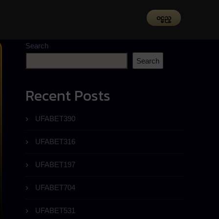
၀င္မည္
Search
Search
Recent Posts
UFABET390
UFABET316
UFABET197
UFABET704
UFABET531