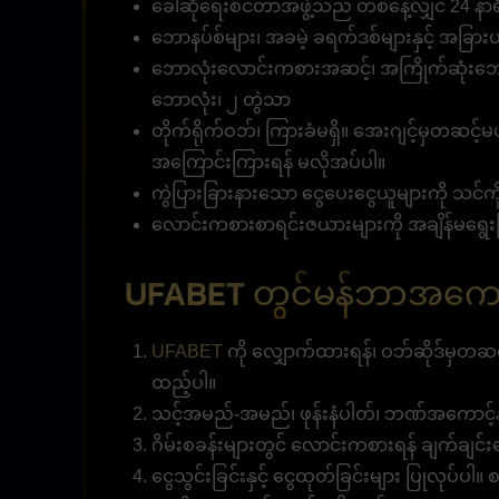
ခေါ်ဆိုရေးစင်တာအဖွဲ့သည် တစ်နေ့လျှင် 24 နာရီ 
ဘောနပ်စ်များ၊ အခမဲ့ ခရက်ဒစ်များနှင့် အခြားပရို
ဘောလုံးလောင်းကစားအဆင့်၊ အကြိုက်ဆုံးဘော
ဘောလုံး၊ ၂ တွဲသာ
တိုက်ရိုက်ဝဘ်၊ ကြားခံမရှိ။ အေးဂျင့်မှတဆင့်မ
အကြောင်းကြားရန် မလိုအပ်ပါ။
ကွဲပြားခြားနားသော ငွေပေးငွေယူများကို သင်ကို
လောင်းကစားစာရင်းဇယားများကို အချိန်မရွေးက
UFABET တွင်မန်ဘာအကော
UFABET
ကို လျှောက်ထားရန်၊ ဝဘ်ဆိုဒ်မှတဆင့်
ထည့်ပါ။
သင့်အမည်-အမည်၊ ဖုန်းနံပါတ်၊ ဘဏ်အကောင့်နံ
ဂိမ်းစခန်းများတွင် လောင်းကစားရန် ချက်ချင်း
ငွေသွင်းခြင်းနှင့် ငွေထုတ်ခြင်းများ ပြုလုပ်ပါ။