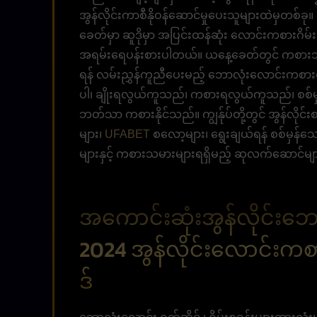
အွန်လိုင်းကာစီနိုဝန်ဆောင်မှုပေးသူများထဲမှတစ်ခု။
ခေတ်မှာ ဆူဒိုမှာ အပြင်းထန်ဆုံး လောင်းကစားဂိ
အရမ်းရေပန်းစားပါတယ်။ ယနေ့ခေတ်တွင် ကစားသမား
ရန် လမ်းညွှန်ကူညီပေးမည့် ဘောလုံးလောင်းကစားဖ
ပါ၊ ချိုးရလွယ်ကူသည်၊ ကစားရလွယ်ကူသည်၊ စစ်မှန
ဘတ်သာ ကစားနိုင်သည်။ ကျွန်ုပ်တို့တွင် အွန်လိုင်
များ၊
UFABET
စလော့များ၊ ရွေးချယ်ရန် စစ်မှန်
များနှင့် ကစားသမားများရရှိမည့် ဆုလက်ဆောင်မျာ
အကောင်းဆုံးအွန်လိုင်းဘ
2024 အွန်လိုင်းလောင်းကစာ
ဒ်