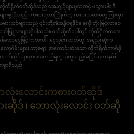
 တိုက်ရိုက်ဝဘ်ဆိုဒ်သည် အေးဂျင့်များမှတဆင့် မသွားပါ။ ဒီ
မ်းများစွာရှိသည်။ ကစားရတာကြိုက်တဲ့ ကစားသမားတွေကြားမှာ
သစ်များသည် ၎င်းတို့၏အနိုင်ရနိုင်ခြေကို တိုးမြင့်လာစေ
ော်မြူလာများရှိပါသည်။ ဝဘ်ဆိုက်ပေါ်တွင် တိုက်ရိုက်ကစား
်သောငွေဖြင့် ကစားပါ။ ငွေသွင်း၊ ထုတ်ယူ၊ အနည်းဆုံး ၁
းစလော့ဂိမ်းများ၊ ဘာ့ခရာ၊ အကောင်းဆုံးသော တိုက်ရိုက်ကာစီနို
သောဝဘ်ဆိုဒ်များစွာ၊ နားလည်ရလွယ်ကူသည့်အပြင် ဘောနပ်စ်
းစွာရှိသည်။
ောလုံးလောင်းကစားဝဘ်ဆိုဒ်
းဆိုဒ် ၊ ဘောလုံးလောင်း ဝဘ်ဆို