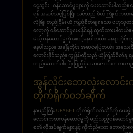
ငွေသွင်း ၊ ဝန်ဆောင်မှုများကို ပေးဆောင်ပါသည်။ 
ရန် အဆင်သင့်ဖြစ်ပြီ၊ သင်သည် စိတ်ကြိုက်ကစားရန်
လုံခြုံ၊ တည်ငြိမ်၊ ယုံကြည်စိတ်ချရသော ဗဟုသုတအန
လော့ကို ဝန်ဆောင်မှုပေးနိုင်ရန် ထုတ်ထားပါတယ်။ လ
မယ့် ဝန်ဆောင်မှုကို စောင့်နေပါတယ်။ နေရာတိုင်းတ
နေပါသည်။ အချိန်တိုင်း အဆင်ပြေတယ်။ အသေးစိ
လောင်းနိုင်သည်။ ကျွန်ုပ်တို့သည် ယုံကြည်စိတ်ချရသ
တည်ဆောက်ပါ။ ပြီးပြည့်စုံသောလောင်းကစားတည
အွန်လိုင်းဘောလုံးလောင
တိုက်ရိုက်ဝဘ်ဆိုက်
နာမည်ကြီး
UFABET
တိုက်ရိုက်ဝဘ်ဆိုဒ်ကို ပေးဖိ
လောင်းကစားဝန်ဆောင်မှုကို မည်သည့်ဝန်ဆောင်မှု
စု၏ လိုအပ်ချက်များနှင့် ကိုက်ညီသော ဘောလုံးလော