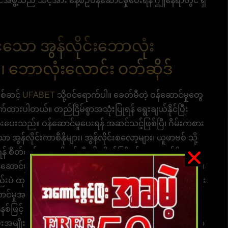
ွဲ့သည် သင့်အား နေ့စဉ်ဝန်ဆောင်မှုပေးရန် ဤနေရာတွင် ရှိ
်သော အွန်လိုင်းဘောလုံး
 ဘောလုံးလောင်း ဝဘ်ဆိုဒ်
စ်ဆင့်
UFABET
သို့ဝင်ရောက်ပါ။ ခေတ်မီတဲ့ ဝန်ဆောင်မှုတွေ
ထားပါတယ်။ တည်ငြိမ်စွာအသုံးပြုရန် ရွေးချယ်နိုင်ပြီး
ီးပေးသည်။ ဝန်ဆောင်မှုပေးရန် အဆင်သင့်ဖြစ်ပြီ၊ ဂိမ်းကစား
 အွန်လိုင်းကာစီနိုများ၊ အွန်လိုင်းစလော့များ၊ ယူဖာဗစ် သို့
 စိတ်လှုပ်ရှားမှုကို ဖန်တီးပါ။ စိတ်ကြိုက်၊ လာလည်ဖို့
ော ဝန်ဆောင်မှုများ ပေးဆောင်ရန် အကန့်အသတ်မရှိ ငွေထုတ်ခြင်း။
ဲ ထုတ်ယူတာပဲဖြစ်ဖြစ်၊ အေအိုင်စနစ်မှတစ်ဆင့် အမျိုးမျိုး
ဆောင်မှုအမျိုးအစားသစ်အဖြစ် မှတ်ယူနိုင်ပါသည်။
ဖြင့် စလစ်မကပ်ဘဲ ပါရမီရှင် ဝန်ထမ်းတွေကို
ိုးမျိုးကို ရွေးချယ်နိုင်ပါသည်။ မြန်ဆန်၊ မြန်မြန်ငွေထုတ်