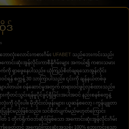
ုဒ်
s
်းဘောလုံးလောင်းကစားဂိမ်း
UFABET
သည်ဘေးကင်းသည်၊
။ အကောင်းဆုံးအွန်လိုင်းကာစီနိုဂိမ်းများ အကယ်၍ ကစားသမား
်ကို ရှာဖွေနေပါသည်။ ယုံကြည်စိတ်ချရသောအွန်လိုင်း
ရန် စက္ကန့် 30 သာကြာပါသည်။ ၎င်းကို ချန်နယ်တစ်ခု
ာပါတယ်။ ဝန်ဆောင်မှုအတွက် တရားဝင်ဖွင့်လှစ်ထားသည်။
ကိုတင်သွင်းရန်မူပိုင်ခွင့်ရှိခြင်းအပါအဝင် နည်းစနစ်တွေနဲ့
းကို ပံ့ပိုးပါ။ မိုဘိုင်းလ်ဖုန်းများ၊ ယူဆန်စလော့ ၊ ကွန်ပျူတာ
းပြုနိုင်မည်ဖြစ်သည်။ သင်စိတ်ပျက်မည်မဟုတ်ကြောင်း
နံပါတ် 1 တိုက်ရိုက်ဝဘ်ဆိုဒ်ဖြစ်သော အကောင်းဆုံးအွန်လိုင်းဂိမ်း
ပါ။ ဤခေတ်တွင် အကျော်ကြားဆုံးအသစ်၊ 100% ဘေးကင်းသော