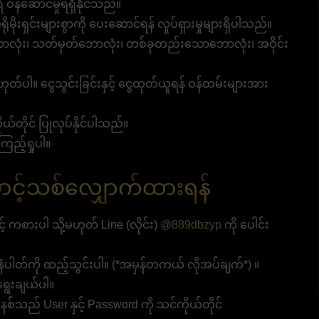
ဝန်ဆောင်မှုရရှိနိုင်သည်။
မိုးရှင်းများစွာကို ပေးဆောင်ရန် လှုပ်ရှားမှုများရှိပါသည်။
လုံး၊ သတ်မှတ်ဘောလုံး၊ တစ်ခုတည်းသောဘောလုံး၊ အဝိုင်း
ဟုတ်ပါ။ ငွေသွင်းခြင်းနှင့် ငွေထုတ်ယူရန် ဝန်ထမ်းများအား
ယ်တိုင် ပြုလုပ်နိုင်ပါသည်။
ြည့်ရှုပါ။
င့်သစ်လျှောက်ထားရန်
 ကစားပါ သို့မဟုတ် Line (လိုင်း)
@889dbzyp
ကို ပေါင်း
ပါတ်ကို ထည့်သွင်းပါ။ (*အမှန်တကယ် လိုအပ်ချက်*) ။
ရွေးချယ်ပါ။
 စနစ်သည် User နှင့် Password ကို သင်ကိုယ်တိုင်