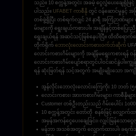
သည်။ 10 စက္ကန့်အတွင်း အခမဲ့ ငွေလွှဲပေးချေရုံဖြင့
ပါသည်။
UFABET ကာစီနို
တွင် ဝန်ဆောင်မှုနှင့်
တစ်ဖွဲ့ရှိပြီး တစ်ရက်လျှင် 24 နာရီ အကြံဉာဏ်မ
မ်းများကို ရွေးချယ်ကစားပါ။ အချိန်နှင့်တစ်ပြ
ရွေးချယ်ရန် အဆင်သင့်ဖြစ်နေပါပြီ။ ထိထိရောက်ရော
တိုက်ရိုက်
ဘောလုံးလောင်းကစားဝက်ဘ်ဆိုက်
UFA
လောင်းကစားဂိမ်းများကို အချိန်မရွေးကစားရန် ဝန်
လောင်းကစားဂိမ်းပျော်စရာတွင်ပါဝင်ဆင်နွဲပါ။ကျွန်
ရန် ဆုံးဖြတ်ရန် သင့်အတွက် အမျိုးမျိုးသော အကျ
အွန်လိုင်းဘောလုံးလောင်းကြေကိုး 10 ဘတ် (၅၀၀
လောင်းကစား၊ အားကစားဂိမ်းများ၊ ကာစီနိုမျ
Customer တစ်ဦးတည်းသည် ဂိမ်းပေါင်း 1၀00
10 စက္ကန့်အတွင်း တော်တို စနစ်ဖြင့် လျှောက်ထာ
အမှန်အကန်ငွေပေးချေခြင်း၊ လျှင်မြန်သောငွေလွှ
မန်ဘာ အသစ်အတွက် လျှောက်ထားပါ၊ ခရက်ဒစ