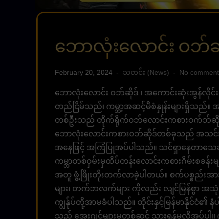
ဘောလုံးလောင်း ဝဘ်ဆိ
February 20, 2024
သတင်း (News)
No comment
ဘောလုံးလောင်း ဝဘ်ဆိုဒ် ၊ အကောင်းဆုံးအွန်လိုင
တည်ငြိမ်သည်၊ ကမ္ဘာ့အဆင့်မီစံနှုန်းများရှိသည်
တစ်ဦးသည် တိုက်ရိုက်ဝဘ်လောင်းကစားဝက်ဘ်ဆိုက
ဘောလုံးလောင်းကစားဝဘ်ဆိုဒ်တစ်ခုသည် အသင်းဝင်
အနေဖြင့် အကြံပြုအပ်ပါသည်။ သင်ရှာနေတာသေချ
ကမ္ဘာတစ်ဝှမ်းမှထိပ်တန်းလောင်းကစားဂိမ်းစခန်းများ
အတူ ဖွံ့ဖြိုးတိုးတက်လာခဲ့ပါတယ်။ စက်ပစ္စည်းအားလုံ
များ၊ တက်ဘလက်များ ကိုလည်း လျင်မြန်စွာ အသုံ
ကျွန်ုပ်တို့အာမခံပါသည်။ ထိုင်းနှင့်မြန်မာနိုင်ငံ၏ 
သည် အေးဂျင့်များမှတစ်ဆင့် သွားရန်မလိုအပ်