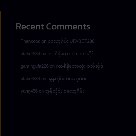
Recent Comments
Thankooo
on
စလော့ဂိမ်း UFABET286
ufabet534
on
ကာစီနိုဘောလုံး ဝဘ်ဆိုဒ်
gamingufa226
on
ကာစီနိုဘောလုံး ဝဘ်ဆိုဒ်
ufabet534
on
အွန်လိုင်း စလော့ဂိမ်း
yang456
on
အွန်လိုင်း စလော့ဂိမ်း