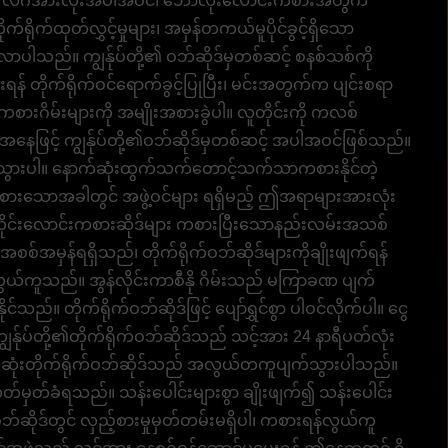
လုံး၊ လိဂ်အားလုံးအပါအဝင်၊ ဘောလုံးလောင်းကစားအတွက်
်ရိုက်ထုတ်လွှင့်မှုများ၊ အမှန်တကယ်မူပိုင်ခွင့်ရှိသော
် လာပါသည်။ ကျွန်ုပ်တို့၏ ဝဘ်ဆိုဒ်မှတစ်ဆင့် စနစ်သစ်ကို
် တိုက်ရိုက်ဝင်ရောက်ခွင့်ပြုပြီး၊ မင်းအတွက်က ပျင်းစရာ
ကစားဂိမ်းများကို အမျိုးအစားခွဲပါ။ လူတိုင်းကို ကလစ်
ူအနေဖြင့် ကျွန်ုပ်တို့၏ဝဘ်ဆိုဒ်မှတစ်ဆင့် အပါအဝင်ဖြစ်သည်။
 မသွားပါ။ နောက်ဆုံးထွက်သက်တောင့်သက်သာကစားနိုင်တဲ့
် ကစားသောအခါတွင် အဖွဲ့ဝင်များ ရရှိမည့် ဤအရာများအားလုံး
ိုင်းလောင်းကစားဆိုဒ်များ ကစားပြီးသောနည်းလမ်းအသစ်
စစ်အမှန်ရရှိသည်၊ တိုက်ရိုက်ဝဘ်ဆိုဒ်များကိုချိုးဖျက်ရန်
ွယ်ကူသည်။ အွန်လိုင်းကာစီနို ဂိမ်းသည် မကြာခဏ ပျက်
်။ တိုက်ရိုက်ဝဘ်ဆိုဒ်ဖြင့် ပျော်ရွှင်စွာ ပါဝင်လိုက်ပါ။ ငွေ
ျွန်ုပ်တို့၏တိုက်ရိုက်ဝဘ်ဆိုဒ်သည် သင့်အား 24 နာရီပတ်လုံး
းဆုံးတိုက်ရိုက်ဝဘ်ဆိုဒ်သည် အလွယ်တကူပျက်သွားပါသည်။
့်သတ်မှတ်ခံရသည်။ သန်းပေါင်းများစွာ ချိုးဖျက်၍ သန်းပေါင်း
၏ဝဘ်ဆိုဒ်တွင် လှည့်စားမှုမှတ်တမ်းမရှိပါ၊ ကစားရန်လွယ်ကူ