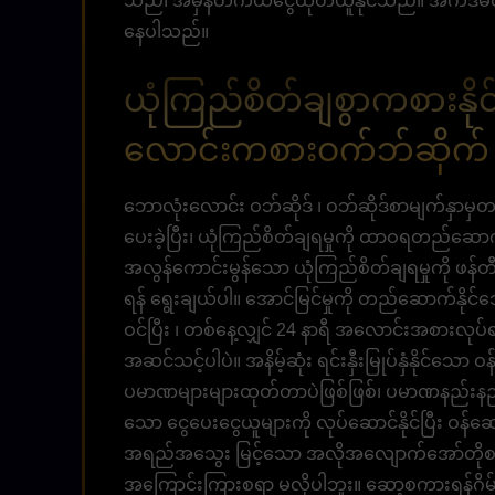
သည်၊ အမှန်တကယ်ငွေထုတ်ယူနိုင်သည်။ အက်ဒ်မင်အဖ
နေပါသည်။
ယုံကြည်စိတ်ချစွာကစားနိုင
လောင်းကစားဝက်ဘ်ဆိုက် ၊
ဘောလုံးလောင်း ဝဘ်ဆိုဒ် ၊ ဝဘ်ဆိုဒ်စာမျက်နှာမှတ
ပေးခဲ့ပြီး၊ ယုံကြည်စိတ်ချရမှုကို ထာဝရတည်ဆောက်
အလွန်ကောင်းမွန်သော ယုံကြည်စိတ်ချရမှုကို ဖန်တ
ရန် ရွေးချယ်ပါ။ အောင်မြင်မှုကို တည်ဆောက်နိုင်သော
ဝင်ပြီး ၊ တစ်နေ့လျှင် 24 နာရီ အလောင်းအစားလုပ်ရန်
အဆင်သင့်ပါပဲ။ အနိမ့်ဆုံး ရင်းနှီးမြုပ်နှံနိုင်သ
ပမာဏများများထုတ်တာပဲဖြစ်ဖြစ်၊ ပမာဏနည်းနည်းပ
သော ငွေပေးငွေယူများကို လုပ်ဆောင်နိုင်ပြီး ဝန်
အရည်အသွေး မြင့်သော အလိုအလျောက်အော်တိုစနစ်
အကြောင်းကြားစရာ မလိုပါဘူး။ ဆော့စကားရန်ဂိမ်းအမျ