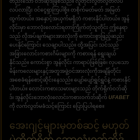
တည်းသော ဝဘ်ဆိုဒ်ဖြစ်သည်။ လူတိုင်းလွတ်လွတ်လပ်
လပ်လာပြီး ၀င်ငွေရှာကြပါစို့။ တစိုက်မတ်မတ် အမြတ်
ထွက်တယ်။ အနှောင့်အယှက်မရှိဘဲ ကစားနိုင်ပါတယ်။ အွန်
လိုင်းမှာ ဘောလုံးလောင်းရတာကြိုက်တဲ့သူတိုင်း ဤနေရာ
သည် လိုအပ်ချက်များအားလုံးကို ကောင်းစွာဖြည့်ဆည်း
ပေးနိုင်ကြောင်း သေချာပါသည်။ ထို့အပြင်၊ သင်သည်
အခြားလောင်းကစားဂိမ်းများကို ကစားရန် ရွေးချယ်
နိုင်သည်။ ကောင်းစွာ အွန်လိုင်း ကာရာပဲဖြစ်ဖြစ်၊ လှပသော
မိန်းကလေးများနှင့်အတူအဖွဲ့ဝင်အားလုံးကိုအချိန်တိုင်း
အစေခံရန်စောင့်ဆိုင်းနေသည်။ ပျော်ပျော်ရွှင်ရွှင်နဲ့ ကစားနိုင်
ပါတယ်။ လောင်းကစားသမားများသည် တိုက်ရိုက်ဝဘ်ဆို
ဒ်၊ အွန်လိုင်းဘောလုံးလောင်းကစားဝက်ဘ်ဆိုက်
UFABET
ကို လက်လွတ်မခံသင့်ကြောင်း ပြောပြပါရစေ။
အေးဂျင့်များမှတစ်ဆင့် မဟုတ်
ပဲတိုက်ရိုက် ဘောလုံးဝဘ်ဆိုဒ်