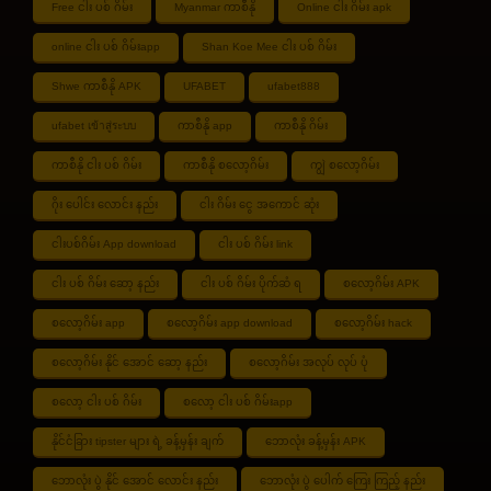
Free ငါး ပစ် ဂိမ်း
Myanmar ကာစီနို
Online ငါး ဂိမ်း apk
online ငါး ပစ် ဂိမ်းapp
Shan Koe Mee ငါး ပစ် ဂိမ်း
Shwe ကာစီနို APK
UFABET
ufabet888
ufabet เข้าสู่ระบบ
ကာစီနို app
ကာစီနို ဂိမ်း
ကာစီနို ငါး ပစ် ဂိမ်း
ကာစီနို စလော့ဂိမ်း
ကျွဲ စလော့ဂိမ်း
ဂိုး ပေါင်း လောင်း နည်း
ငါး ဂိမ်း ငွေ အကောင် ဆုံး
ငါးပစ်ဂိမ်း App download
ငါး ပစ် ဂိမ်း link
ငါး ပစ် ဂိမ်း ဆော့ နည်း
ငါး ပစ် ဂိမ်း ပိုက်ဆံ ရ
စလော့ဂိမ်း APK
စလော့ဂိမ်း app
စလော့ဂိမ်း app download
စလော့ဂိမ်း hack
စလော့ဂိမ်း နိုင် အောင် ဆော့ နည်း
စလော့ဂိမ်း အလုပ် လုပ် ပုံ
စလော့ ငါး ပစ် ဂိမ်း
စလော့ ငါး ပစ် ဂိမ်းapp
နိုင်ငံခြား tipster များ ရဲ့ ခန့်မှန်း ချက်
ဘောလုံး ခန့်မှန်း APK
ဘောလုံး ပွဲ နိုင် အောင် လောင်း နည်း
ဘောလုံး ပွဲ ပေါက် ကြေး ကြည့် နည်း