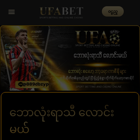
၀င္မည္
ဘောလုံးရာသီ လောင်း
မယ်