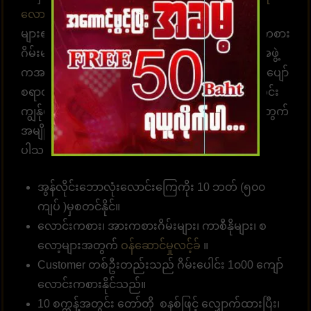
လောင်းကစားဝက်ဘ်ဆိုက်
UFABET သည် လူအ
များ၏နှလုံးသားကို အနိုင်ယူသည်။ အွန်လိုင်းလောင်းကစား
ဂိမ်းများကို အချိန်မရွေးကစားရန် ဝန်ဆောင်မှုပေးတဲ့အဖွဲ့
ကအမြဲ စောင့်ဆိုင်းနေပါတယ်။ အွန်လောင်းကစားဂိမ်းပျော်
စရာတွင်ပါဝင်ဆင်နွဲပါ။ကျွန်ုပ်တို့သည် အောက်ပါအတိုင်း
ကျွန်ုပ်တို့၏ဝဘ်ဆိုဒ်မှာ ကစားရန် ဆုံးဖြတ်ရန် သင့်အတွက်
အမျိုးမျိုးသော အကျိုးကျေးဇူးများကို စုစည်းထား
ပါသည်။
အွန်လိုင်းဘောလုံးလောင်းကြေကိုး 10 ဘတ် (၅၀၀
ကျပ် )မှစတင်နိုင်။
လောင်းကစား၊ အားကစားဂိမ်းများ၊ ကာစီနိုများ၊ စ
လော့များအတွက်
ဝန်ဆောင်မှုလင့်ခ်
။
Customer တစ်ဦးတည်းသည် ဂိမ်းပေါင်း 1၀00 ကျော်
လောင်းကစားနိုင်သည်။
10 စက္ကန့်အတွင်း တော်တို စနစ်ဖြင့် လျှောက်ထားပြီး၊