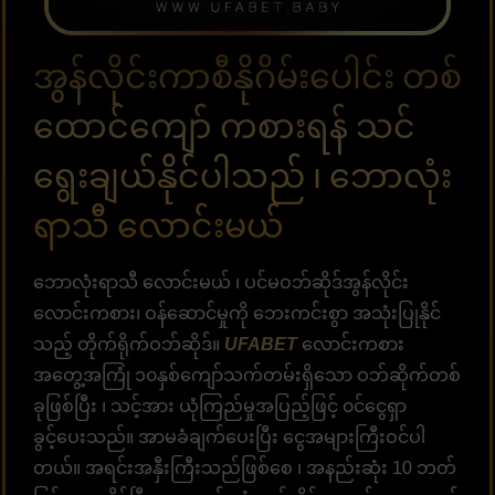
အွန်လိုင်းကာစီနိုဂိမ်းပေါင်း တစ်
ထောင်ကျော် ကစားရန် သင်
ရွေးချယ်နိုင်ပါသည် ၊ ဘောလုံး
ရာသီ လောင်းမယ်
ဘောလုံးရာသီ လောင်းမယ် ၊ ပင်မဝဘ်ဆိုဒ်အွန်လိုင်း
လောင်းကစား၊ ဝန်ဆောင်မှုကို ဘေးကင်းစွာ အသုံးပြုနိုင်
သည့် တိုက်ရိုက်ဝဘ်ဆိုဒ်။
UFABET
လောင်းကစား
အတွေ့အကြုံ ၁၀နှစ်ကျော်သက်တမ်းရှိသော ဝဘ်ဆိုက်တစ်
ခုဖြစ်ပြီး ၊ သင့်အား ယုံကြည်မှုအပြည့်ဖြင့် ၀င်ငွေရှာ
ခွင့်ပေးသည်။ အာမခံချက်​​ပေးပြီး ​ငွေအများကြီးဝင်​ပါ
တယ်​။ အရင်းအနှီးကြီးသည်ဖြစ်စေ ၊ အနည်းဆုံး 10 ဘတ်