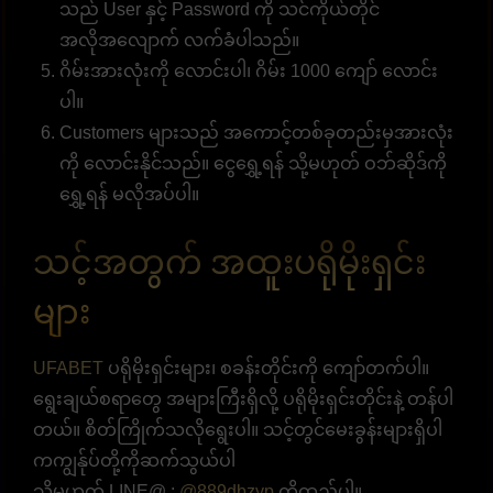
သည် User နှင့် Password ကို သင်ကိုယ်တိုင်
အလိုအလျောက် လက်ခံပါသည်။
ဂိမ်းအားလုံးကို လောင်းပါ၊ ဂိမ်း 1000 ကျော် လောင်း
ပါ။
Customers များသည် အကောင့်တစ်ခုတည်းမှအားလုံး
ကို လောင်းနိုင်သည်။ ငွေရွှေ့ရန် သို့မဟုတ် ဝဘ်ဆိုဒ်ကို
ရွှေ့ရန် မလိုအပ်ပါ။
သင့်အတွက် အထူးပရိုမိုးရှင်း
များ
UFABET
ပရိုမိုးရှင်းများ၊ စခန်းတိုင်းကို ကျော်တက်ပါ။
ရွေးချယ်စရာတွေ အများကြီးရှိလို့ ပရိုမိုးရှင်းတိုင်းနဲ့ တန်ပါ
တယ်။ စိတ်ကြိုက်သလိုရွေးပါ။ သင့်တွင်မေးခွန်းများရှိပါ
ကကျွန်ုပ်တို့ကိုဆက်သွယ်ပါ
သို့မဟုတ် LINE@ :
@889dbzyp
ကိုထည့်ပါ။