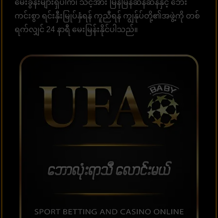
မေးခွန်းများရှိပါက၊ သင့်အား မြန်မြန်ဆန်ဆန်နှင့် ဘေး
ကင်းစွာ ရင်းနှီးမြုပ်နှံရန် ကူညီရန် ကျွန်ုပ်တို့၏အဖွဲ့ကို တစ်
ရက်လျှင် 24 နာရီ မေးမြန်းနိုင်ပါသည်။