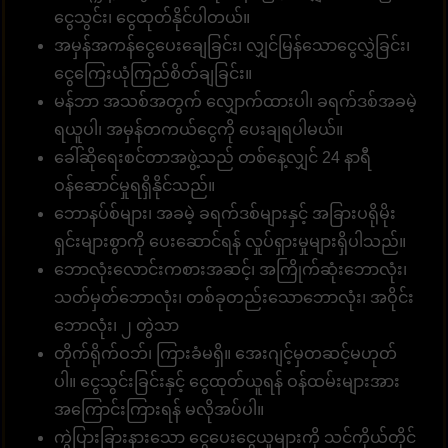
ငွေသွင်း၊ ငွေထုတ်နိုင်ပါတယ်။
အမှန်အကန်ငွေပေးချေခြင်း၊ လျှင်မြန်သောငွေလွှဲခြင်း၊
ငွေကြေးယုံကြည်စိတ်ချခြင်း။
မန်ဘာ အသစ်အတွက် လျှောက်ထားပါ၊ ခရက်ဒစ်အခမဲ့
ရယူပါ၊ အမှန်တကယ်ငွေကို ပေးချရပါမယ်။
ခေါ်ဆိုရေးစင်တာအဖွဲ့သည် တစ်နေ့လျှင် 24 နာရီ
ဝန်ဆောင်မှုရရှိနိုင်သည်။
ဘောနပ်စ်များ၊ အခမဲ့ ခရက်ဒစ်များနှင့် အခြားပရိုမိုး
ရှင်းများစွာကို ပေးဆောင်ရန် လှုပ်ရှားမှုများရှိပါသည်။
ဘောလုံးလောင်းကစားအဆင့်၊ အကြိုက်ဆုံးဘောလုံး၊
သတ်မှတ်ဘောလုံး၊ တစ်ခုတည်းသောဘောလုံး၊ အဝိုင်း
ဘောလုံး၊ ၂ တွဲသာ
တိုက်ရိုက်ဝဘ်၊ ကြားခံမရှိ။ အေးဂျင့်မှတဆင့်မဟုတ်
ပါ။ ငွေသွင်းခြင်းနှင့် ငွေထုတ်ယူရန် ဝန်ထမ်းများအား
အကြောင်းကြားရန် မလိုအပ်ပါ။
ကွဲပြားခြားနားသော ငွေပေးငွေယူများကို သင်ကိုယ်တိုင်