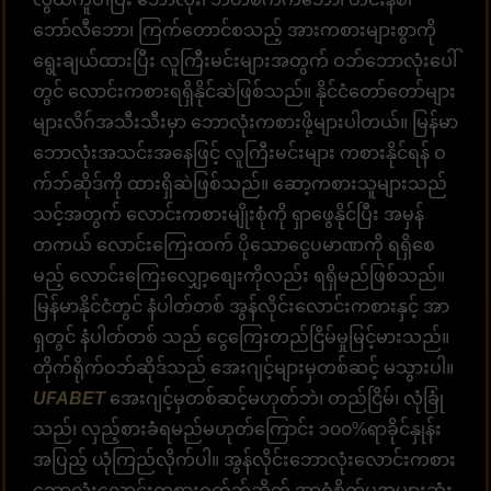
ဘော်လီဘော၊ ကြက်တောင်စသည့် အားကစားများစွာကို
ရွေးချယ်ထားပြီး လူကြီးမင်းများအတွက် ဝဘ်ဘောလုံးပေါ်
တွင် လောင်းကစားရရှိနိုင်ဆဲဖြစ်သည်။ နိုင်ငံတော်တော်များ
များလိဂ်အသီးသီးမှာ ဘောလုံးကစားဖို့များပါတယ်။ မြန်မာ
ဘောလုံးအသင်းအနေဖြင့် လူကြီးမင်းများ ကစားနိုင်ရန် ဝ
က်ဘ်ဆိုဒ်ကို ထားရှိဆဲဖြစ်သည်။ ဆော့ကစားသူများသည်
သင့်အတွက် လောင်းကစားမျိုးစုံကို ရှာဖွေနိုင်ပြီး အမှန်
တကယ် လောင်းကြေးထက် ပိုသောငွေပမာဏကို ရရှိစေ
မည့် လောင်းကြေးလျှော့စျေးကိုလည်း ရရှိမည်ဖြစ်သည်။
မြန်မာနိုင်ငံတွင် နံပါတ်တစ် အွန်လိုင်းလောင်းကစားနှင့် အာ
ရှတွင် နံပါတ်တစ် သည် ငွေကြေးတည်ငြိမ်မှုမြင့်မားသည်။
တိုက်ရိုက်ဝဘ်ဆိုဒ်သည် အေးဂျင့်များမှတစ်ဆင့် မသွားပါ။
UFABET
အေးဂျင့်မှတစ်ဆင့်မဟုတ်ဘဲ၊ တည်ငြိမ်၊ လုံခြုံ
သည်၊ လှည့်စားခံရမည်မဟုတ်ကြောင်း ၁၀၀%ရာခိုင်နှုန်း
အပြည့် ယုံကြည်လိုက်ပါ။ အွန်လိုင်းဘောလုံးလောင်းကစား
ဘောလုံးလောင်းကစားဝက်ဘ်ဆိုက် အာရုံစိုက်မှုအများဆုံး