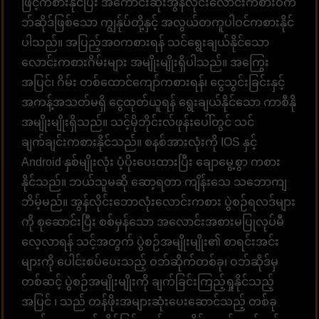
ဖြင့်ကစားနိုင်ပြီး အကောင်းဆုံးအွန်လိုင်းလောင်းကစားဝက်
ဘ်ဆိုဒ်ဖြစ်သော ကျွန်ုပ်တို့နှင့် အလွယ်တကူပါဝင်ကစားနိုင်
ပါသည်။ အပြည့်အ၀ကစားရန် သင်ရွေးချယ်နိုင်သော
လောင်းကစားဂိမ်းများ အမျိုးမျိုးရှိပါသည်။ အကြွေး
အပြင်၊ ဂိမ်း တစ်ထောင်ကျော်ကစားရန်၊ ငွေသွင်းခြင်းနှင့်
အကန့်အသတ်မရှိ ငွေထုတ်ယူရန် ရွေးချယ်နိုင်သော ကာစီနို
အမျိုးမျိုးရှိသည်။ သင့်မိုဘိုင်းလ်ဖုန်းပေါ်တွင် သင်
ချက်ချင်းကစားနိုင်သည်။ စနစ်အားလုံးကို IOS နှင့်
Android နှစ်မျိုးလုံး ပံ့ပိုးပေးထားပြီး ချောမွေ့စွာ ကစား
နိုင်သည်။ ဘယ်သူမဆို ဆော့ရတာ ကျိန်းသေ သဘောကျ
ဘိမ့်မည်။ အွန်လိုင်းဘောလုံးလောင်းကစား ပွဲစဉ်ရလဒ်များ
ကို စုဆောင်းပြီး စစ်မှန်သော အလောင်းအစားမပြုလုပ်မီ
လေ့လာရန် သင့်အတွက် ပွဲစဉ်အမျိုးမျိုး၏ စာရင်းအင်း
များကို ပေါင်းစပ်ပေးသည့် ဝဘ်ဆိုက်တစ်ခု၊ ဝဘ်ဆိုဒ်မှ
တစ်ဆင့် ပွဲစဉ်အမျိုးမျိုးကို ချက်ခြင်းကြည့်ရှုနိုင်သည့်
အပြင် ၊ သည် တန်ဖိုးအများဆုံးပေးဆောင်သည့် တစ်ခု