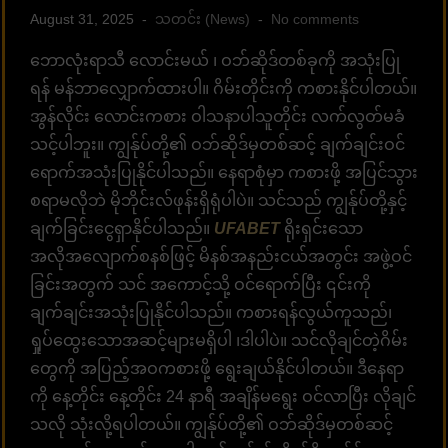
August 31, 2025
သတင်း (News)
No comments
ဘောလုံးရာသီ လောင်းမယ် ၊ ဝဘ်ဆိုဒ်တစ်ခုကို အသုံးပြု
ရန် မန်ဘာလျှောက်ထားပါ။ ဂိမ်းတိုင်းကို ကစားနိုင်ပါတယ်။
အွန်လိုင်း လောင်းကစား ဝါသနာပါသူတိုင်း လက်လွတ်မခံ
သင့်ပါဘူး။ ကျွန်ုပ်တို့၏ ဝဘ်ဆိုဒ်မှတစ်ဆင့် ချက်ချင်းဝင်
ရောက်အသုံးပြုနိုင်ပါသည်။ နေရာစုံမှာ ကစားဖို့ အပြင်သွား
စရာမလိုဘဲ မိုဘိုင်းလ်ဖုန်းရှိရုံပါပဲ။ သင်သည် ကျွန်ုပ်တို့နှင့်
ချက်ခြင်းငွေရှာနိုင်ပါသည်။
UFABET
ရိုးရှင်းသော
အလိုအလျောက်စနစ်ဖြင့် မိနစ်အနည်းငယ်အတွင်း အဖွဲ့ဝင်
ခြင်းအတွက် သင် အကောင့်သို့ ဝင်ရောက်ပြီး ၎င်းကို
ချက်ချင်းအသုံးပြုနိုင်ပါသည်။ ကစားရန်လွယ်ကူသည်၊
ရှုပ်ထွေးသောအဆင့်များမရှိပါ ၊ဒါပါပဲ။ သင်လိုချင်တဲ့ဂိမ်း
တွေကို အပြည့်အဝကစားဖို့ ရွေးချယ်နိုင်ပါတယ်။ ဒီနေရာ
ကို နေ့တိုင်း နေ့တိုင်း 24 နာရီ အချိန်မရွေး ဝင်လာပြီး လိုချင်
သလို သုံးလို့ရပါတယ်။ ကျွန်ုပ်တို့၏ ဝဘ်ဆိုဒ်မှတစ်ဆင့်