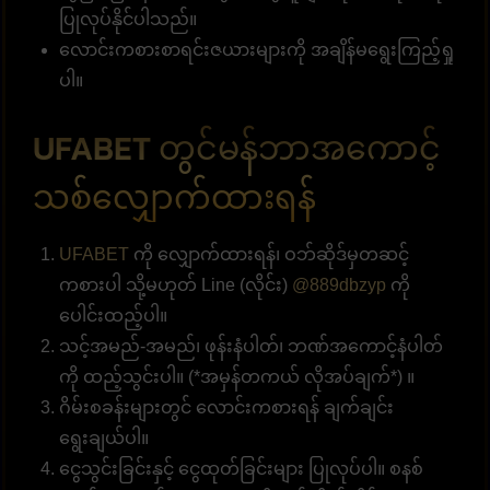
ပြုလုပ်နိုင်ပါသည်။
လောင်းကစားစာရင်းဇယားများကို အချိန်မရွေးကြည့်ရှု
ပါ။
UFABET တွင်မန်ဘာအကောင့်
သစ်လျှောက်ထားရန်
UFABET
ကို လျှောက်ထားရန်၊ ဝဘ်ဆိုဒ်မှတဆင့်
ကစားပါ သို့မဟုတ် Line (လိုင်း)
@889dbzyp
ကို
ပေါင်းထည့်ပါ။
သင့်အမည်-အမည်၊ ဖုန်းနံပါတ်၊ ဘဏ်အကောင့်နံပါတ်
ကို ထည့်သွင်းပါ။ (*အမှန်တကယ် လိုအပ်ချက်*) ။
ဂိမ်းစခန်းများတွင် လောင်းကစားရန် ချက်ချင်း
ရွေးချယ်ပါ။
ငွေသွင်းခြင်းနှင့် ငွေထုတ်ခြင်းများ ပြုလုပ်ပါ။ စနစ်