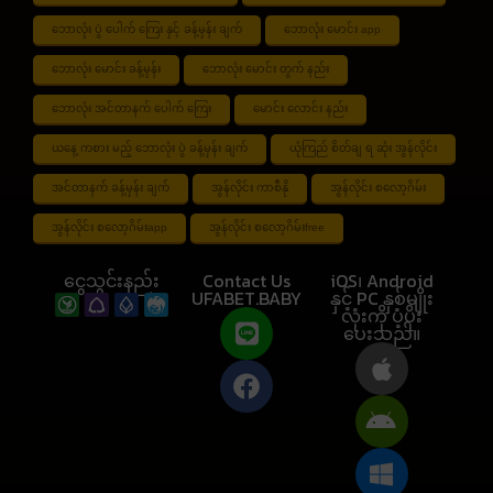
ဘောလုံး ပွဲ ပေါက် ကြေး နှင့် ခန့်မှန်း ချက်
ဘောလုံး မောင်း app
ဘောလုံး မောင်း ခန့်မှန်း
ဘောလုံး မောင်း တွက် နည်း
ဘောလုံး အင်တာနက် ပေါက် ကြေး
မောင်း လောင်း နည်း
ယနေ့ ကစား မည့် ဘောလုံး ပွဲ ခန့်မှန်း ချက်
ယုံကြည် စိတ်ချ ရ ဆုံး အွန်လိုင်း
အင်တာနက် ခန့်မှန်း ချက်
အွန်လိုင်း ကာစီနို
အွန်လိုင်း စလော့ဂိမ်း
အွန်လိုင်း စလော့ဂိမ်းapp
အွန်လိုင်း စလော့ဂိမ်းfree
ငွေသွင်းနည်း
Contact Us
iOS၊ Android
UFABET.BABY
နှင့် PC နှစ်မျိုး
လုံးကို ပံ့ပိုး
ပေးသည်။