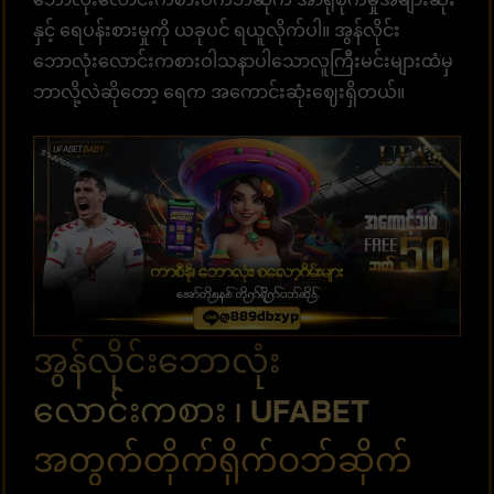
နှင့် ရေပန်းစားမှုကို ယခုပင် ရယူလိုက်ပါ။ အွန်လိုင်း
ဘောလုံးလောင်းကစားဝါသနာပါသောလူကြီးမင်းများထံမှ
ဘာလို့လဲဆိုတော့ ရေက အကောင်းဆုံးဈေးရှိတယ်။
အွန်လိုင်းဘောလုံး
လောင်းကစား ၊ UFABET
အတွက်တိုက်ရိုက်ဝဘ်ဆိုက်