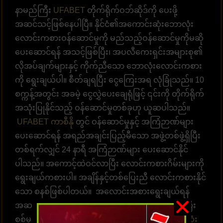
နာမည်ကြီး
UFABET
တိုက်ရိုက်ဝဘ်ဆိုဒ်ကို ပေးဖို့
အဆင်သင့်ဖြစ်နေပါပြီ။ နိုင်ငံ၏အကောင်းဆုံးဘောလုံး
လောင်းကစားဝန်ဆောင်မှုကို မည်သည့်ဝန်ဆောင်မှုကိုမဆို
ပေးဆောင်ရန် အသင့်ဖြစ်ပြီး၊ အပလီကေးရှင်းအများစု၏
လိုအပ်ချက်များနှင့် ကိုက်ညီသော ဘောလုံးလောင်းကစား
ကို ရွေးချယ်ပါ။ စီတ်ချရပြီး ငွေကြေးအရ လုံခြုံသည်။ 10
စက္ကန့်အတွင်း အခမဲ့ ငွေလွှဲပေးချေရုံဖြင့် ၎င်းကို တိုက်ရိုက်
အသုံးပြုနိုင်သည့် ဝန်ဆောင်မှုတစ်ခုဟု ယူဆပါသည်။
UFABET ကာစီနို
တွင် ဝန်ဆောင်မှုနှင့် အကြံဉာဏ်များ
ပေးဆောင်ရန် အရည်အချင်းပြည့်မီသော အဖွဲ့တစ်ဖွဲ့ရှိပြီး
တစ်ရက်လျှင် 24 နာရီ အကြံဉာဏ်များ ပေးဆောင်နိုင်
ပါသည်။ အကောင့်ထဲဝင်လာပြီး လောင်းကစားဂိမ်းများကို
ရွေးချယ်ကစားပါ။ အချိန်နှင့်တစ်ပြေးညီ လောင်းကစားနိုင်
သော စနစ်ဖြစ်ပါတယ်။ အလောင်းအစားရွေးချယ်ရန်
အဆင်သင့်ဖြစ်နေပါပြီ။ ထိထိရောက်ရောက် မြန်ဆန်ပြီး
စစ်မှန်သော ပေးချေမှုများ၊ နံပါတ် 1 တိုက်ရိုက်
ဘောလုံး