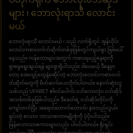
များ ၊ ဘောလုံးရာသီ လောင်း
မယ်
ဘောလုံးရာသီ လောင်းမယ် ၊ သည် လက်ရှိတွင် အွန်လိုင်း
လောင်းကစားဝက်ဘ်ဆိုက်တစ်ခုဖြစ်တွင်ကျယ်စွာ ဖြစ်ပေါ်
နေသည်။ ကန်စတာများအတွက် ကစားရမည့်နေရာကို
ရှာဖွေရွေးချယ်ရန် များစွာရှိပါသည်။ ဒါပေမယ့် ဒီနေ့မှာ
တော့ အေးဂျင့်တွေနဲ့မဆိုင်တဲ့ ဘောလုံးလောင်းကစားဝက်
ဘ်ဆိုက်တွေကို မိတ်ဆက်ပေးလိုက်ပါတယ်။ နောက်ဆုံးလူ
သစ်သည် UFABET ၏ဝင်ပေါက်၊ ဝဘ်ဘောလုံး၊ ဝဘ်ဆိုဒ်
အသစ်တစ်ခုဖြစ်ပါသည်။ ဒီခေတ်ရဲ့ ဝဘ်ဆိုဒ်တိုင်းကို
ကျော်တက်ပြီး အရောင်တောက်တောက်၊ နားလည်လွယ်၊
ရှင်းတဲ့ စာသား ဘာသာစကားမျိုးစုံကို ပံ့ပိုးပါသည်။
မြန်မာဘာသာစကားများလည်း ပါဝင်ပါတယ်။ ရိုးရှင်း
လွယ်ကူပါပြီး ဘောလုံး၊ ဘတ်စကက်ဘော၊ တင်းနစ်၊