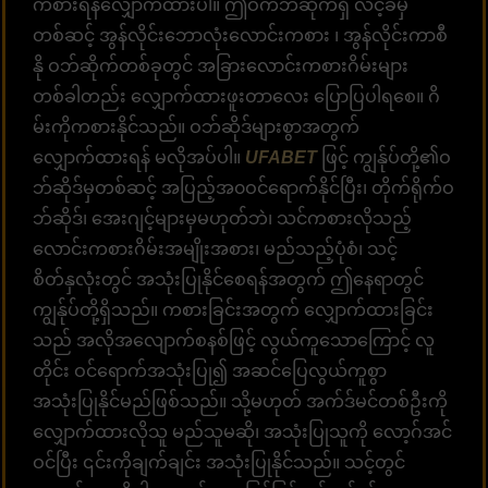
ကစားရန်လျှောက်ထားပါ။ ဤဝက်ဘ်ဆိုက်ရှိ လင့်ခ်မှ
တစ်ဆင့် အွန်လိုင်းဘောလုံးလောင်းကစား ၊ အွန်လိုင်းကာစီ
နို ဝဘ်ဆိုက်တစ်ခုတွင် အခြားလောင်းကစားဂိမ်းများ
တစ်ခါတည်း လျှောက်ထားဖူးတာလေး ပြောပြပါရစေ။ ဂိ
မ်းကိုကစားနိုင်သည်။ ဝဘ်ဆိုဒ်များစွာအတွက်
လျှောက်ထားရန် မလိုအပ်ပါ။
UFABET
ဖြင့် ကျွန်ုပ်တို့၏ဝ
ဘ်ဆိုဒ်မှတစ်ဆင့် အပြည့်အ၀ဝင်ရောက်နိုင်ပြီး၊ တိုက်ရိုက်ဝ
ဘ်ဆိုဒ်၊ အေးဂျင့်များမှမဟုတ်ဘဲ၊ သင်ကစားလိုသည့်
လောင်းကစားဂိမ်းအမျိုးအစား၊ မည်သည့်ပုံစံ၊ သင့်
စိတ်နှလုံးတွင် အသုံးပြုနိုင်စေရန်အတွက် ဤနေရာတွင်
ကျွန်ုပ်တို့ရှိသည်။ ကစားခြင်းအတွက် လျှောက်ထားခြင်း
သည် အလိုအလျောက်စနစ်ဖြင့် လွယ်ကူသောကြောင့် လူ
တိုင်း ဝင်ရောက်အသုံးပြု၍ အဆင်ပြေလွယ်ကူစွာ
အသုံးပြုနိုင်မည်ဖြစ်သည်။ သို့မဟုတ် အက်ဒ်မင်တစ်ဦးကို
လျှောက်ထားလိုသူ မည်သူမဆို၊ အသုံးပြုသူကို လော့ဂ်အင်
ဝင်ပြီး ၎င်းကိုချက်ချင်း အသုံးပြုနိုင်သည်။ သင့်တွင်