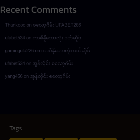
Recent Comments
Thankooo
on
စလော့ဂိမ်း UFABET286
ufabet534
on
ကာစီနိုဘောလုံး ဝဘ်ဆိုဒ်
gamingufa226
on
ကာစီနိုဘောလုံး ဝဘ်ဆိုဒ်
ufabet534
on
အွန်လိုင်း စလော့ဂိမ်း
yang456
on
အွန်လိုင်း စလော့ဂိမ်း
Tags