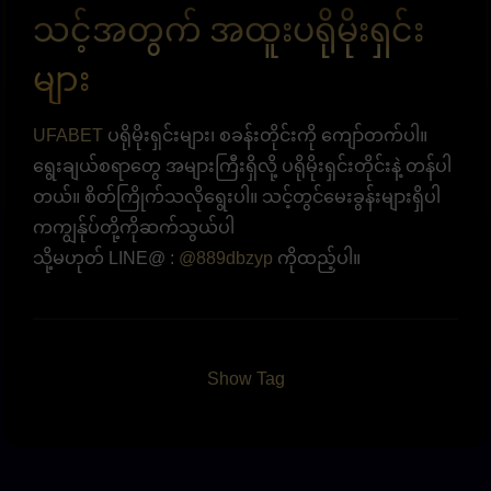
သင့်အတွက် အထူးပရိုမိုးရှင်း
များ
UFABET
ပရိုမိုးရှင်းများ၊ စခန်းတိုင်းကို ကျော်တက်ပါ။
ရွေးချယ်စရာတွေ အများကြီးရှိလို့ ပရိုမိုးရှင်းတိုင်းနဲ့ တန်ပါ
တယ်။ စိတ်ကြိုက်သလိုရွေးပါ။ သင့်တွင်မေးခွန်းများရှိပါ
ကကျွန်ုပ်တို့ကိုဆက်သွယ်ပါ
သို့မဟုတ် LINE@ :
@889dbzyp
ကိုထည့်ပါ။
Show Tag