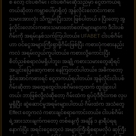
စ လော့ ငါးပစ်ဂိမ်း ၊ ငါးပစ်ဂိမ်းဆိုသည်မှာ ငွေတကယ်ရ
တယ်ဆိုတာ ကမ္ဘာပေါ်မှာရှိတဲ့ အွန်လိုင်းလောင်းကစား
သမားအားလုံး သိကျွမ်းပြီးသား ဖြစ်ပါတယ် ။ ပြီးတော့ အွ
န်လိုင်းလောင်းကစားသမားတော်တော်များများက ဒီငါးပစ်
ဂိမ်းကို အရမ်းနှစ်သက်ကြပါတယ်။
UFABET
ငါးပစ်ဂိမ်း
ဟာ ဝင်ငွေအများကြီးရှာဖို့ဂိမ်းဖြစ်ပြီး ကစားပုံကစားနည်း
ကလဲ အရမ်းလွယ်ကူပါတယ်။ ကစားလို့ကောင်းပြီး
စိတ်ညစ်စရာလဲမရှိပါဘူး၊ အချို့ကစားသမားတွေဆိုရင်
အပျင်းပြေဆော့ကစား နေကြတတ်ပါတယ်။ အဓိကတော့
နိုင်အောင်ကစားရင် ငွေတကယ်ရပါတယ်။ အွန်လိုင်းငါးပစ်
ဂိမ်းဆိုတာ အထွေထွေငါးပစ်ဂိမ်းတွေထက် ထူးခြားပါ
တယ်၊ ဘာဖြစ်လို့လဲဆိုတော့ ဂိမ်းထဲက ရုပ်ပုံဒီဇိုင်းကစ လှပ
မှုရှိပြီး ဆွဲဆောင်မှုအရမ်းများပါတယ် ဂိမ်းထဲက အသံတွေ
Effect တွေကလဲ ကစားချင်စရာကောင်းတယ်။ ငါးပစ်ဂိမ်း
ရဲ့အားသားချက်ကတော့ တစ်နေ့ကို အချိန် ၁ နာရီပဲရရ
နောက်ပြီး အရင်းငွေတွေလဲ အများကြီးရှိစရာမလိုပဲ ဆုကြီး