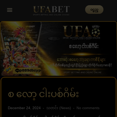
၀င္မည္
စ လော့ ငါးပစ်ဂိမ်း
December 24, 2024
သတင်း (News)
No comments