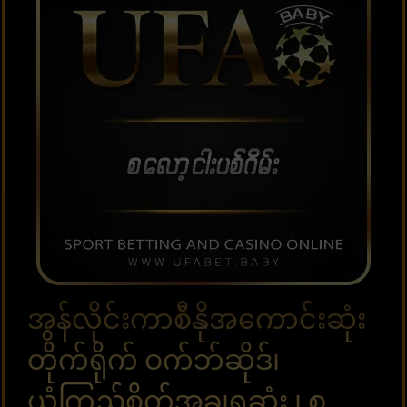
အွန်လိုင်းကာစီနိုအကောင်းဆုံး
တိုက်ရိုက် ဝက်ဘ်ဆိုဒ်၊
ယုံကြည်စိတ်အချရဆုံး ၊ စ