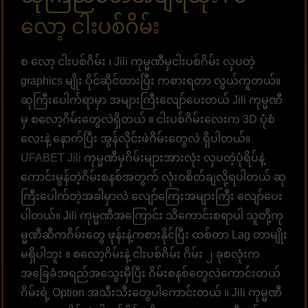
လော့ ငါးပစ်ဂိမ်း
စ လော့ ငါးပစ်ဂိမ်း ၊ Jili ကုမ္မဏီမှငါးပစ်ဂိမ်း လှပတဲ့
graphics မျိုး ပိုင်ဆိုင်ထားပြီး ကစားရတာ လွယ်ကူတယ်။
ဆုကြီးပေါက်ရာမှာ အများကြီးလျော်ပေးတယ် Jili ကုမ္မဏီ
မှ စလော့ဂိမ်းတွေလဲရှိတယ် ။ ငါးပစ်ဂိမ်းလေးက 3D ပုံစံ
လေးနဲ့ နောက်ပြီး အွန်လိုင်းဖဲဂိမ်းတွေလဲ ရှိပါတယ်။
UFABET Jili
ကုမ္မဏီမှဂိမ်းများအားလုံး လှပတဲ့ပုံရိပ်နဲ့
ကောင်းမွန်တဲ့ဂိမ်းစနစ်အတွက် လုံးဝစိတ်ချလို့ရပါတယ် ဆု
ကြီးပေါက်တဲ့အခါမှာလဲ လျော်ကြေးအများကြီး လျော်ပေး
ပါတယ်။ Jili ကုမ္မဏီအကြောင်း သိကောင်းစရာပါ သူတို့ကု
မ္မဏီဆီကဂိမ်းတွေ ဖုန်းနဲ့ကစားနိုင်ပြီး ထစ်တာ Lag တာမျိုး
မရှိပါဘူး ။ စလော့ဂိမ်းနဲ့ ငါးပစ်ဂိမ်း ဂိမ်း ၂ ခုစလုံးက
အခြေခံအရည်အသွေးမှီပြီး ဂိမ်းစနစ်တွေလဲကောင်းတယ်
ဂိမ်းရဲ့ Option အသီးသီးတွေပါကောင်းတယ် ။ Jili ကုမ္မဏီ