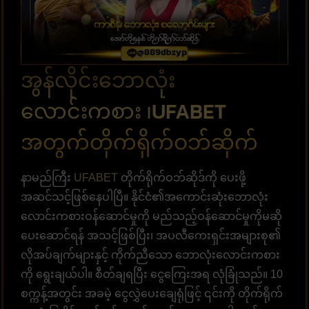
အွန်လိုင်းဘောလုံး
လောင်းကစား ၊UFABET
အတွက်တိုက်ရိုက်ဝဘ်ဆိုက်
နာမည်ကြီး
UFABET
တိုက်ရိုက်ဝဘ်ဆိုဒ်ကို ပေးဖို့
အဆင်သင့်ဖြစ်နေပါပြီ။ နိုင်ငံ၏အကောင်းဆုံးဘောလုံး
လောင်းကစားဝန်ဆောင်မှုကို မည်သည့်ဝန်ဆောင်မှုကိုမဆို
ပေးဆောင်ရန် အသင့်ဖြစ်ပြီး၊ အပလီကေးရှင်းအများစု၏
လိုအပ်ချက်များနှင့် ကိုက်ညီသော ဘောလုံးလောင်းကစား
ကို ရွေးချယ်ပါ။ စီတ်ချရပြီး ငွေကြေးအရ လုံခြုံသည်။ 10
စက္ကန့်အတွင်း အခမဲ့ ငွေလွှဲပေးချေရုံဖြင့် ၎င်းကို တိုက်ရိုက်