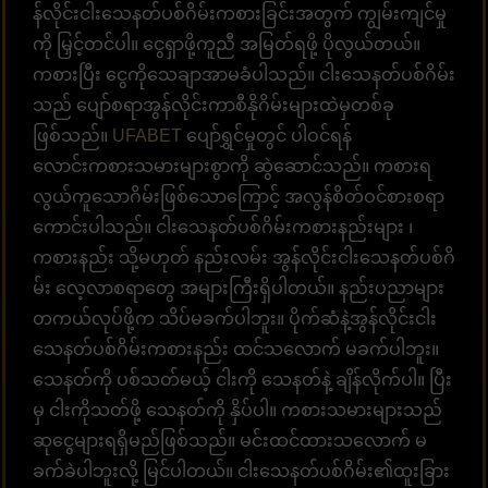
န်လိုင်းငါးသေနတ်ပစ်ဂိမ်းကစားခြင်းအတွက် ကျွမ်းကျင်မှု
ကို မြှင့်တင်ပါ။ ငွေရှာဖို့ကူညီ အမြတ်ရဖို့ ပိုလွယ်တယ်။
ကစားပြီး ငွေကိုသေချာအာမခံပါသည်။ ငါးသေနတ်ပစ်ဂိမ်း
သည် ပျော်စရာအွန်လိုင်းကာစီနိုဂိမ်းများထဲမှတစ်ခု
ဖြစ်သည်။
UFABET
ပျော်ရွှင်မှုတွင် ပါဝင်ရန်
လောင်းကစားသမားများစွာကို ဆွဲဆောင်သည်။ ကစားရ
လွယ်ကူသောဂိမ်းဖြစ်သောကြောင့် အလွန်စိတ်ဝင်စားစရာ
ကောင်းပါသည်။ ငါးသေနတ်ပစ်ဂိမ်းကစားနည်းများ ၊
ကစားနည်း သို့မဟုတ် နည်းလမ်း အွန်လိုင်းငါးသေနတ်ပစ်ဂိ
မ်း လေ့လာစရာတွေ အများကြီးရှိပါတယ်။ နည်းပညာများ
တကယ်လုပ်ဖို့က သိပ်မခက်ပါဘူး။ ပိုက်ဆံနဲ့အွန်လိုင်းငါး
သေနတ်ပစ်ဂိမ်းကစားနည်း ထင်သလောက် မခက်ပါဘူး။
သေနတ်ကို ပစ်သတ်မယ့် ငါးကို သေနတ်နဲ့ ချိန်လိုက်ပါ။ ပြီး
မှ ငါးကိုသတ်ဖို့ သေနတ်ကို နှိပ်ပါ။ ကစားသမားများသည်
ဆုငွေများရရှိမည်ဖြစ်သည်။ မင်းထင်ထားသလောက် မ
ခက်ခဲပါဘူးလို့ မြင်ပါတယ်။ ငါးသေနတ်ပစ်ဂိမ်း၏ထူးခြား