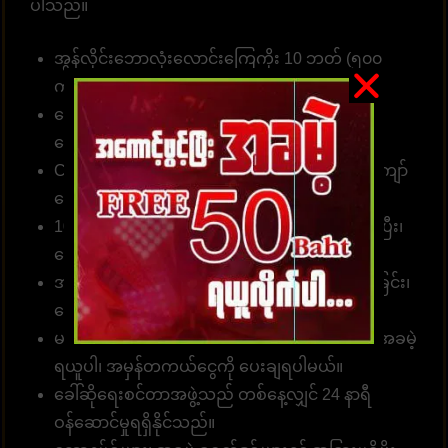
ပါသည်။
အွန်လိုင်းဘောလုံးလောင်းကြေကိုး 10 ဘတ် (၅၀၀
ကျပ် )မှစတင်နိုင်။
လောင်းကစား၊ အားကစားဂိမ်းများ၊ ကာစီနိုများ၊ စ
လော့များအတွက်
ဝန်ဆောင်မှုလင့်ခ်
။
Customer တစ်ဦးတည်းသည် ဂိမ်းပေါင်း 1၀00 ကျော်
လောင်းကစားနိုင်သည်။
10 စက္ကန့်အတွင်း တော်တို စနစ်ဖြင့် လျှောက်ထားပြီး၊
ငွေသွင်း၊ ငွေထုတ်နိုင်ပါတယ်။
အမှန်အကန်ငွေပေးချေခြင်း၊ လျှင်မြန်သောငွေလွှဲခြင်း၊
ငွေကြေးယုံကြည်စိတ်ချခြင်း။
မန်ဘာ အသစ်အတွက် လျှောက်ထားပါ၊ ခရက်ဒစ်အခမဲ့
ရယူပါ၊ အမှန်တကယ်ငွေကို ပေးချရပါမယ်။
ခေါ်ဆိုရေးစင်တာအဖွဲ့သည် တစ်နေ့လျှင် 24 နာရီ
ဝန်ဆောင်မှုရရှိနိုင်သည်။