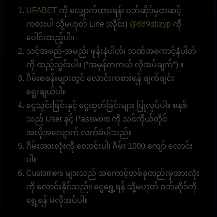
UFABET
ကို လျှောက်ထားရန်၊ ဝဘ်ဆိုဒ်မှတဆင့်
ကစားပါ သို့မဟုတ် Line (လိုင်း)
@889dbzyp
ကို
ပေါင်းထည့်ပါ။
သင့်အမည်-အမည်၊ ဖုန်းနံပါတ်၊ ဘဏ်အကောင့်နံပါတ်
ကို ထည့်သွင်းပါ။ (*အမှန်တကယ် လိုအပ်ချက်*) ။
ဂိမ်းစခန်းများတွင် လောင်းကစားရန် ချက်ချင်း
ရွေးချယ်ပါ။
ငွေသွင်းခြင်းနှင့် ငွေထုတ်ခြင်းများ ပြုလုပ်ပါ။ စနစ်
သည် User နှင့် Password ကို သင်ကိုယ်တိုင်
အလိုအလျောက် လက်ခံပါသည်။
ဂိမ်းအားလုံးကို လောင်းပါ၊ ဂိမ်း 1000 ကျော် လောင်း
ပါ။
Customers များသည် အကောင့်တစ်ခုတည်းမှအားလုံး
ကို လောင်းနိုင်သည်။ ငွေရွှေ့ရန် သို့မဟုတ် ဝဘ်ဆိုဒ်ကို
ရွှေ့ရန် မလိုအပ်ပါ။