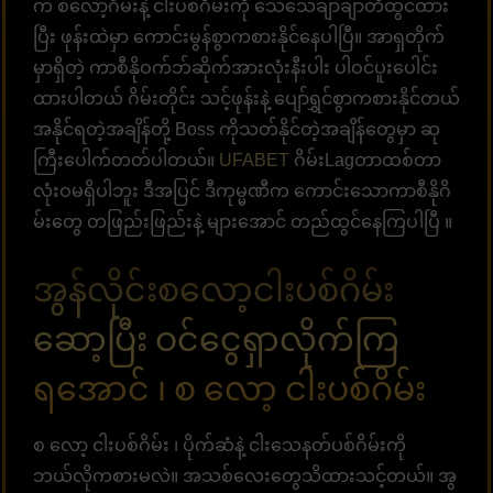
က စလော့ဂိမ်းနဲ့ ငါးပစ်ဂိမ်းကို သေသေချာချာတီထွင်ထား
ပြီး ဖုန်းထဲမှာ ကောင်းမွန်စွာကစားနိုင်နေပါပြီ။ အာရှတိုက်
မှာရှိတဲ့ ကာစီနိုဝက်ဘ်ဆိုက်အားလုံးနီးပါး ပါဝင်ပူးပေါင်း
ထားပါတယ် ဂိမ်းတိုင်း သင့်ဖုန်းနဲ့ ပျော်ရွှင်စွာကစားနိုင်တယ်
အနိုင်ရတဲ့အချိန်တို့ Boss ကိုသတ်နိုင်တဲ့အချိန်တွေမှာ ဆု
ကြီးပေါက်တတ်ပါတယ်။
UFABET
ဂိမ်းLagတာထစ်တာ
လုံးဝမရှိပါဘူး ဒီအပြင် ဒီကုမ္မဏီက ကောင်းသောကာစီနိုဂိ
မ်းတွေ တဖြည်းဖြည်းနဲ့ များအောင် တည်ထွင်နေကြပါပြီ ။
အွန်လိုင်းစလော့ငါးပစ်ဂိမ်း
ဆော့ပြီး ဝင်ငွေရှာလိုက်ကြ
ရအောင် ၊ စ လော့ ငါးပစ်ဂိမ်း
စ လော့ ငါးပစ်ဂိမ်း ၊ ပိုက်ဆံနဲ့ ငါးသေနတ်ပစ်ဂိမ်းကို
ဘယ်လိုကစားမလဲ။ အသစ်လေးတွေသိထားသင့်တယ်။ အွ