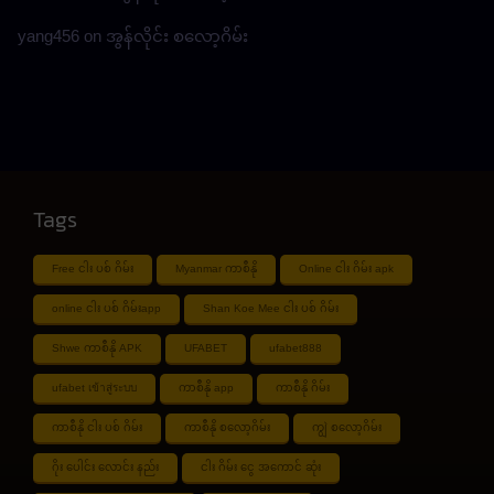
yang456
on
အွန်လိုင်း စလော့ဂိမ်း
Tags
Free ငါး ပစ် ဂိမ်း
Myanmar ကာစီနို
Online ငါး ဂိမ်း apk
online ငါး ပစ် ဂိမ်းapp
Shan Koe Mee ငါး ပစ် ဂိမ်း
Shwe ကာစီနို APK
UFABET
ufabet888
ufabet เข้าสู่ระบบ
ကာစီနို app
ကာစီနို ဂိမ်း
ကာစီနို ငါး ပစ် ဂိမ်း
ကာစီနို စလော့ဂိမ်း
ကျွဲ စလော့ဂိမ်း
ဂိုး ပေါင်း လောင်း နည်း
ငါး ဂိမ်း ငွေ အကောင် ဆုံး