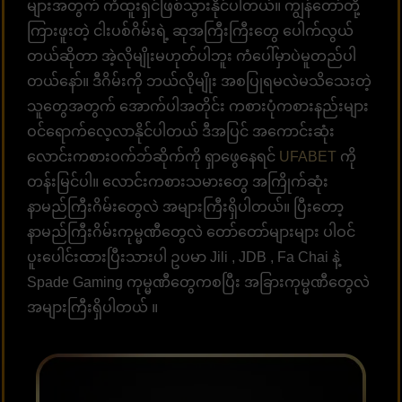
များအတွက် ကံထူးရှင်ဖြစ်သွားနိုင်ပါတယ်။ ကျွန်တော်တို့
ကြားဖူးတဲ့ ငါးပစ်ဂိမ်းရဲ့ ဆုအကြီးကြီးတွေ ပေါက်လွယ်
တယ်ဆိုတာ အဲ့လိုမျိုးမဟုတ်ပါဘူး ကံပေါ်မှာပဲမူတည်ပါ
တယ်နော်။ ဒီဂိမ်းကို ဘယ်လိုမျိုး အစပြုရမလဲမသိသေးတဲ့
သူတွေအတွက် အောက်ပါအတိုင်း ကစားပုံကစားနည်းများ
ဝင်ရောက်လေ့လာနိုင်ပါတယ် ဒီအပြင် အကောင်းဆုံး
လောင်းကစားဝက်ဘ်ဆိုက်ကို ရှာဖွေနေရင်
UFABET
ကို
တန်းမြင်ပါ။ လောင်းကစားသမားတွေ အကြိုက်ဆုံး
နာမည်ကြီးဂိမ်းတွေလဲ အများကြီးရှိပါတယ်။ ပြီးတော့
နာမည်ကြီးဂိမ်းကုမ္မဏီတွေလဲ တော်တော်များများ ပါဝင်
ပူးပေါင်းထားပြီးသားပါ ဥပမာ Jili , JDB , Fa Chai နဲ့
Spade Gaming ကုမ္မဏီတွေကစပြီး အခြားကုမ္မဏီတွေလဲ
အများကြီးရှိပါတယ် ။