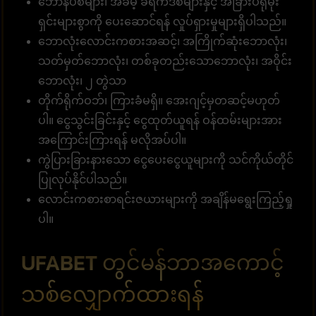
ဘောနပ်စ်များ၊ အခမဲ့ ခရက်ဒစ်များနှင့် အခြားပရိုမိုး
ရှင်းများစွာကို ပေးဆောင်ရန် လှုပ်ရှားမှုများရှိပါသည်။
ဘောလုံးလောင်းကစားအဆင့်၊ အကြိုက်ဆုံးဘောလုံး၊
သတ်မှတ်ဘောလုံး၊ တစ်ခုတည်းသောဘောလုံး၊ အဝိုင်း
ဘောလုံး၊ ၂ တွဲသာ
တိုက်ရိုက်ဝဘ်၊ ကြားခံမရှိ။ အေးဂျင့်မှတဆင့်မဟုတ်
ပါ။ ငွေသွင်းခြင်းနှင့် ငွေထုတ်ယူရန် ဝန်ထမ်းများအား
အကြောင်းကြားရန် မလိုအပ်ပါ။
ကွဲပြားခြားနားသော ငွေပေးငွေယူများကို သင်ကိုယ်တိုင်
ပြုလုပ်နိုင်ပါသည်။
လောင်းကစားစာရင်းဇယားများကို အချိန်မရွေးကြည့်ရှု
ပါ။
UFABET တွင်မန်ဘာအကောင့်
သစ်လျှောက်ထားရန်