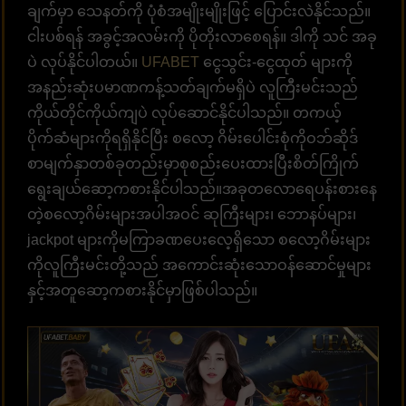
ချက်မှာ သေနတ်ကို ပုံစံအမျိုးမျိုးဖြင့် ပြောင်းလဲနိုင်သည်။
ငါးပစ်ရန် အခွင့်အလမ်းကို ပိုတိုးလာစေရန်။ ဒါကို သင် အခု
ပဲ လုပ်နိုင်ပါတယ်။
UFABET
ငွေသွင်း-ငွေထုတ် များကို
အနည်းဆုံးပမာဏကန့်သတ်ချက်မရှိပဲ လူကြီးမင်းသည်
ကိုယ်တိုင်ကိုယ်ကျပဲ လုပ်ဆောင်နိုင်ပါသည်။ တကယ့်
ပိုက်ဆံများကိုရရှိနိုင်ပြီး စလော့ ဂိမ်းပေါင်းစုံကိုဝဘ်ဆိုဒ်
စာမျက်နှာတစ်ခုတည်းမှာစုစည်းပေးထားပြီးစိတ်ကြိုက်
ရွေးချယ်ဆော့ကစားနိုင်ပါသည်။အခုတလောရေပန်းစားနေ
တဲ့စလော့ဂိမ်းများအပါအဝင် ဆုကြီးများ၊ ဘောနပ်များ၊
jackpot များကိုမကြာခဏပေးလေ့ရှိသော စလော့ဂိမ်းများ
ကိုလူကြီးမင်းတို့သည် အကောင်းဆုံးသောဝန်ဆောင်မှုများ
နှင့်အတူဆော့ကစားနိုင်မှာဖြစ်ပါသည်။