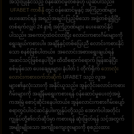
အသုံးပြုနိုင်သည့် ဝန်ဆောင်မှုတစ်ခုဟု ယူဆပါသည်။
UFABET ကာစီနို
တွင် ဝန်ဆောင်မှုနှင့် အကြံဉာဏ်များ
ပေးဆောင်ရန် အရည်အချင်းပြည့်မီသော အဖွဲ့တစ်ဖွဲ့ရှိပြီး
တစ်ရက်လျှင် 24 နာရီ အကြံဉာဏ်များ ပေးဆောင်နိုင်
ပါသည်။ အကောင့်ထဲဝင်လာပြီး လောင်းကစားဂိမ်းများကို
ရွေးချယ်ကစားပါ။ အချိန်နှင့်တစ်ပြေးညီ လောင်းကစားနိုင်
သော စနစ်ဖြစ်ပါတယ်။ အလောင်းအစားရွေးချယ်ရန်
အဆင်သင့်ဖြစ်နေပါပြီ။ ထိထိရောက်ရောက် မြန်ဆန်ပြီး
စစ်မှန်သော ပေးချေမှုများ၊ နံပါတ် 1 တိုက်ရိုက်
ဘောလုံး
လောင်းကစားဝက်ဘ်ဆိုက်
UFABET သည် လူအ
များ၏နှလုံးသားကို အနိုင်ယူသည်။ အွန်လိုင်းလောင်းကစား
ဂိမ်းများကို အချိန်မရွေးကစားရန် ဝန်ဆောင်မှုပေးတဲ့အဖွဲ့
ကအမြဲ စောင့်ဆိုင်းနေပါတယ်။ အွန်လောင်းကစားဂိမ်းပျော်
စရာတွင်ပါဝင်ဆင်နွဲပါ။ကျွန်ုပ်တို့သည် အောက်ပါအတိုင်း
ကျွန်ုပ်တို့၏ဝဘ်ဆိုဒ်မှာ ကစားရန် ဆုံးဖြတ်ရန် သင့်အတွက်
အမျိုးမျိုးသော အကျိုးကျေးဇူးများကို စုစည်းထား