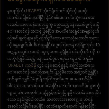
နာမည်ကြီး
UFABET
တိုက်ရိုက်ဝဘ်ဆိုဒ်ကို ပေးဖို့
အဆင်သင့်ဖြစ်နေပါပြီ။ နိုင်ငံ၏အကောင်းဆုံးဘောလုံး
လောင်းကစားဝန်ဆောင်မှုကို မည်သည့်ဝန်ဆောင်မှုကိုမဆို
ပေးဆောင်ရန် အသင့်ဖြစ်ပြီး၊ အပလီကေးရှင်းအများစု၏
လိုအပ်ချက်များနှင့် ကိုက်ညီသော ဘောလုံးလောင်းကစား
ကို ရွေးချယ်ပါ။ စီတ်ချရပြီး ငွေကြေးအရ လုံခြုံသည်။ 10
စက္ကန့်အတွင်း အခမဲ့ ငွေလွှဲပေးချေရုံဖြင့် ၎င်းကို တိုက်ရိုက်
အသုံးပြုနိုင်သည့် ဝန်ဆောင်မှုတစ်ခုဟု ယူဆပါသည်။
UFABET ကာစီနို
တွင် ဝန်ဆောင်မှုနှင့် အကြံဉာဏ်များ
ပေးဆောင်ရန် အရည်အချင်းပြည့်မီသော အဖွဲ့တစ်ဖွဲ့ရှိပြီး
တစ်ရက်လျှင် 24 နာရီ အကြံဉာဏ်များ ပေးဆောင်နိုင်
ပါသည်။ အကောင့်ထဲဝင်လာပြီး လောင်းကစားဂိမ်းများကို
ရွေးချယ်ကစားပါ။ အချိန်နှင့်တစ်ပြေးညီ လောင်းကစားနိုင်
သော စနစ်ဖြစ်ပါတယ်။ အလောင်းအစားရွေးချယ်ရန်
အဆင်သင့်ဖြစ်နေပါပြီ။ ထိထိရောက်ရောက် မြန်ဆန်ပြီး