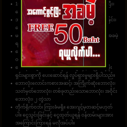
10 စက္ကန့်အတွင်း တော်တို စနစ်ဖြင့် လျှောက်ထားပြီး၊
ငွေသွင်း၊ ငွေထုတ်နိုင်ပါတယ်။
အမှန်အကန်ငွေပေးချေခြင်း၊ လျှင်မြန်သောငွေလွှဲခြင်း၊
ငွေကြေးယုံကြည်စိတ်ချခြင်း။
မန်ဘာ အသစ်အတွက် လျှောက်ထားပါ၊ ခရက်ဒစ်အခမဲ့
ရယူပါ၊ အမှန်တကယ်ငွေကို ပေးချရပါမယ်။
ခေါ်ဆိုရေးစင်တာအဖွဲ့သည် တစ်နေ့လျှင် 24 နာရီ
ဝန်ဆောင်မှုရရှိနိုင်သည်။
ဘောနပ်စ်များ၊ အခမဲ့ ခရက်ဒစ်များနှင့် အခြားပရိုမိုး
ရှင်းများစွာကို ပေးဆောင်ရန် လှုပ်ရှားမှုများရှိပါသည်။
ဘောလုံးလောင်းကစားအဆင့်၊ အကြိုက်ဆုံးဘောလုံး၊
သတ်မှတ်ဘောလုံး၊ တစ်ခုတည်းသောဘောလုံး၊ အဝိုင်း
ဘောလုံး၊ ၂ တွဲသာ
တိုက်ရိုက်ဝဘ်၊ ကြားခံမရှိ။ အေးဂျင့်မှတဆင့်မဟုတ်
ပါ။ ငွေသွင်းခြင်းနှင့် ငွေထုတ်ယူရန် ဝန်ထမ်းများအား
အကြောင်းကြားရန် မလိုအပ်ပါ။