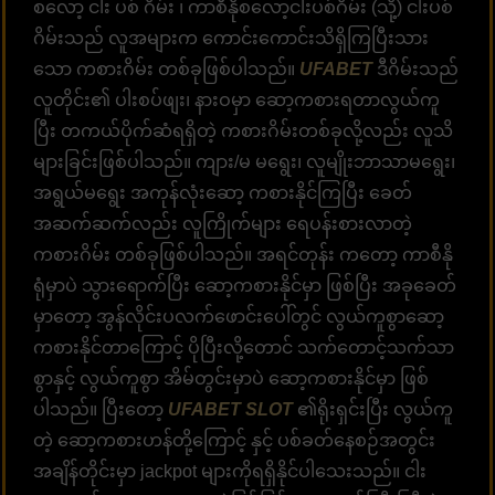
စလော့ ငါး ပစ် ဂိမ်း ၊ ကာစီနိုစလော့ငါးပစ်ဂိမ်း (သို့) ငါးပစ်
ဂိမ်းသည် လူအများက ကောင်းကောင်းသိရှိကြပြီးသား
သော ကစားဂိမ်း တစ်ခုဖြစ်ပါသည်။
UFABET
ဒီဂိမ်းသည်
လူတိုင်း၏ ပါးစပ်ဖျး၊ နားဝမှာ ဆော့ကစားရတာလွယ်ကူ
ပြီး တကယ်ပိုက်ဆံရရှိတဲ့ ကစားဂိမ်းတစ်ခုလို့လည်း လူသိ
များခြင်းဖြစ်ပါသည်။ ကျား/မ မရွေး၊ လူမျိုးဘာသာမရွေး၊
အရွယ်မရွေး အကုန်လုံးဆော့ ကစားနိုင်ကြပြီး ခေတ်
အဆက်ဆက်လည်း လူကြိုက်များ ရေပန်းစားလာတဲ့
ကစားဂိမ်း တစ်ခုဖြစ်ပါသည်။ အရင်တုန်း ကတော့ ကာစီနို
ရုံမှာပဲ သွားရောက်ပြီး ဆော့ကစားနိုင်မှာ ဖြစ်ပြီး အခုခေတ်
မှာတော့ အွန်လိုင်းပလက်ဖောင်းပေါ်တွင် လွယ်ကူစွာဆော့
ကစားနိုင်တာကြောင့် ပိုပြီးလို့တောင် သက်တောင့်သက်သာ
စွာနှင့် လွယ်ကူစွာ အိမ်တွင်းမှာပဲ ဆော့ကစားနိုင်မှာ ဖြစ်
ပါသည်။ ပြီးတော့
UFABET SLOT
၏ရိုးရှင်းပြီး လွယ်ကူ
တဲ့ ဆော့ကစားဟန်တို့ကြောင့် နှင့် ပစ်ခတ်နေစဉ်အတွင်း
အချိန်တိုင်းမှာ jackpot များကိုရရှိနိုင်ပါသေးသည်။ ငါး