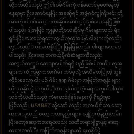
တို့ဝဘ်ဆိုဒ်သည် ဤငါးပစ်ဂိမ်းကို ဝန်ဆောင်မှုပေးနေတဲ့
နေရာမှာ ဦးဆောင်နေပြီး အခုဆိုရင် အဖွဲ့ဝင်လူကြီးမင်း တို့
အားလုံးပါဝင်ဆော့ကစားနိုင်အောင် ဖွင့်လှစ်ပေးနေပြီဖြစ်
ပါသည်။ ဒါ့အပြင် ကျွန်ုပ်တို့ဝဘ်ဆိုဒ်မှ ဂိမ်းများသည် ရိုး
ရှင်းပြီး နားလည်ရတာ လွယ်ကူတဲ့အပြင် ငါးများကိုလည်း
လွယ်လွယ်ပဲ ပစ်ခတ်နိုင်ပြီး မြန်မြန်လည်း ငါးများသေစေ
ပါသည်။ ပြီးတော့ တကယ့်ပိုက်ဆံများကိုလည်း
အလွယ်တကူပဲ သေချာပေါက်ရရှိ မည်ဖြစ်ပါတယ် ။ လူအ
များက ကံကြမ္မာကစားဂိမ်း တစ်ခုလို့ အသိမှတ်ပြုတဲ့ အွန်
လိုင်းစလော့ ငါး ပစ် ဂိမ်း app ဂိမ်းမှာ အမြတ်အစွန်း များ
ကိုရယူနိုင် ဖို့အတွက်ဆိုတာ လွယ်ကူတဲ့အရာမဟုတ်ပါဘူး။
သင်ကိုယ်တိုင်သည် ကံကောင်းခြင်းများကို ရှိရဦးမှာ
ဖြစ်သည်။
UFABET
သို့သော် လည်း အကယ်၍သာ ဆော့
ကစားသူသည် ဆော့ကစားနည်းများ၊ လျှို့ဝှက်နည်းလမ်း၊
ပြီးတော့ဆော့ကစားရင်လည်း သတိတရားရှိစွာနှင့် ဆော့
ကစားတတ်ပြီး အမြတ်အစွန်းများကို ရယူနိုင်ဖို့