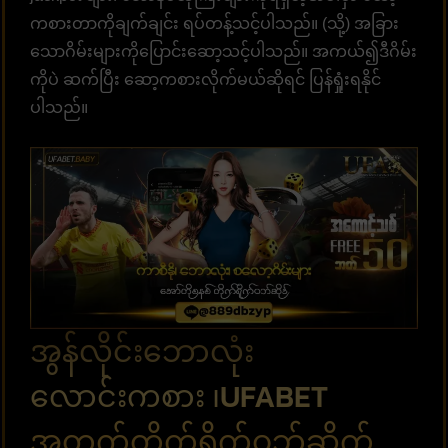
ကစားတာကိုချက်ချင်း ရပ်တန့်သင့်ပါသည်။ (သို့) အခြား
သောဂိမ်းများကိုပြောင်းဆော့သင့်ပါသည်။ အကယ်၍ဒီဂိမ်း
ကိုပဲ ဆက်ပြီး ဆော့ကစားလိုက်မယ်ဆိုရင် ပြန်ရှုံးရနိုင်
ပါသည်။
အွန်လိုင်းဘောလုံး
လောင်းကစား ၊UFABET
အတွက်တိုက်ရိုက်ဝဘ်ဆိုက်