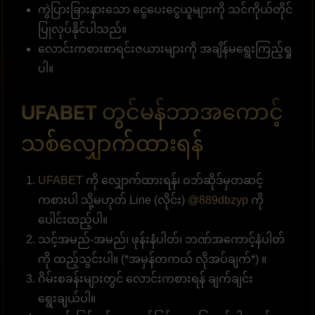
ကွဲပြားခြားနားသော ငွေပေးငွေယူများကို သင်ကိုယ်တိုင်
ပြုလုပ်နိုင်ပါသည်။
လောင်းကစားစာရင်းဇယားများကို အချိန်မရွေးကြည့်ရှု
ပါ။
UFABET တွင်မန်ဘာအကောင့်
သစ်လျှောက်ထားရန်
UFABET
ကို လျှောက်ထားရန်၊ ဝဘ်ဆိုဒ်မှတဆင့်
ကစားပါ သို့မဟုတ် Line (လိုင်း)
@889dbzyp
ကို
ပေါင်းထည့်ပါ။
သင့်အမည်-အမည်၊ ဖုန်းနံပါတ်၊ ဘဏ်အကောင့်နံပါတ်
ကို ထည့်သွင်းပါ။ (*အမှန်တကယ် လိုအပ်ချက်*) ။
ဂိမ်းစခန်းများတွင် လောင်းကစားရန် ချက်ချင်း
ရွေးချယ်ပါ။