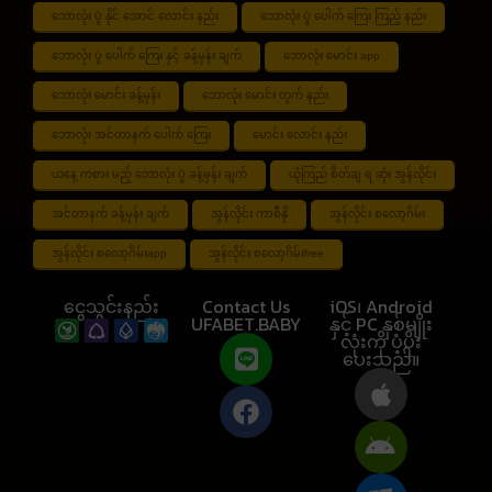
ဘောလုံး ပွဲ နိုင် အောင် လောင်း နည်း
ဘောလုံး ပွဲ ပေါက် ကြေး ကြည့် နည်း
ဘောလုံး ပွဲ ပေါက် ကြေး နှင့် ခန့်မှန်း ချက်
ဘောလုံး မောင်း app
ဘောလုံး မောင်း ခန့်မှန်း
ဘောလုံး မောင်း တွက် နည်း
ဘောလုံး အင်တာနက် ပေါက် ကြေး
မောင်း လောင်း နည်း
ယနေ့ ကစား မည့် ဘောလုံး ပွဲ ခန့်မှန်း ချက်
ယုံကြည် စိတ်ချ ရ ဆုံး အွန်လိုင်း
အင်တာနက် ခန့်မှန်း ချက်
အွန်လိုင်း ကာစီနို
အွန်လိုင်း စလော့ဂိမ်း
အွန်လိုင်း စလော့ဂိမ်းapp
အွန်လိုင်း စလော့ဂိမ်းfree
ငွေသွင်းနည်း
Contact Us
iOS၊ Android
UFABET.BABY
နှင့် PC နှစ်မျိုး
လုံးကို ပံ့ပိုး
ပေးသည်။