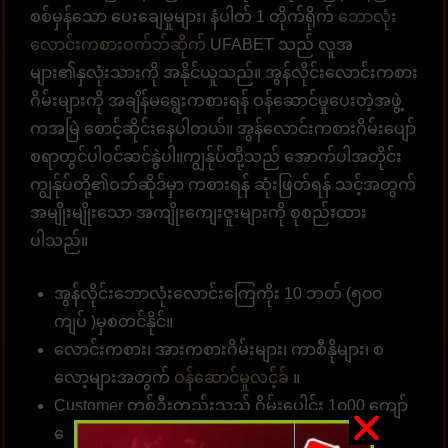
စစ်မှန်သော ပေးချေမှုများ၊ နံပါတ် 1 တိုက်ရိုက်
ဘောလုံး
လောင်းကစားဝက်ဘ်ဆိုက်
UFABET သည် လူအ
များ၏နှလုံးသားကို အနိုင်ယူသည်။ အွန်လိုင်းလောင်းကစား
ဂိမ်းများကို အချိန်မရွေးကစားရန် ဝန်ဆောင်မှုပေးတဲ့အဖွဲ့
ကအမြဲ စောင့်ဆိုင်းနေပါတယ်။ အွန်လောင်းကစားဂိမ်းပျော်
စရာတွင်ပါဝင်ဆင်နွဲပါ။ကျွန်ုပ်တို့သည် အောက်ပါအတိုင်း
ကျွန်ုပ်တို့၏ဝဘ်ဆိုဒ်မှာ ကစားရန် ဆုံးဖြတ်ရန် သင့်အတွက်
အမျိုးမျိုးသော အကျိုးကျေးဇူးများကို စုစည်းထား
ပါသည်။
အွန်လိုင်းဘောလုံးလောင်းကြေကိုး 10 ဘတ် (၅၀၀
ကျပ် )မှစတင်နိုင်။
လောင်းကစား၊ အားကစားဂိမ်းများ၊ ကာစီနိုများ၊ စ
လော့များအတွက်
ဝန်ဆောင်မှုလင့်ခ်
။
Customer တစ်ဦးတည်းသည် ဂိမ်းပေါင်း 1၀00 ကျော်
လောင်းကစားနိုင်သည်။