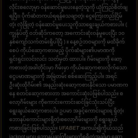
လိုင်းစလော့မှာ ဝန်ဆောင်မှုပေးနေတဲ့သူကို ယုံကြည်စိတ်ချ
ရပြီး၊ ပိုက်ဆံတကယ်ရရန်သေချာတဲ့၊ ငွေကြေးတည်ငြိမ်
တဲ့၊ လုံခြုံတဲ့ ဝန်ဆောင်မှုပေးသူကိုသာရွေးချယ်ကစားပါ။ (
ကျွန်ုပ်တို့ ဝဘ်ဆိုဒ်ကတော့ အကောင်းဆုံးဝန်မှုပေးပြီး ၁၀
နှစ်ကျော်သက်တမ်းရှိပါပြီ ) ။ နေ့စဉ်ဘဝများကို မထိခိုက်
စေပဲ ကိုယ်ဆော့ကစားမည့် ပိုက်ဆံများ၏ပမာဏကို
ရှင်းရှင်းလင်းလင်း သတ်မှတ် ထားပါ။ ဂိမ်းများကို ဆော့
ကစားတဲ့အခါတိုင်းမှာ ဂိမ်းမှာ ကိုယ်ဆော့ကစားလိုက်သော
ငွေပမာဏများကို အမြဲတမ်း စစ်ဆေးကြည့်ပါ။ အရင်
ဦးဆုံးထိုဂိမ်း၏ အနည်းဆုံးဆော့ကစားနိုင်သော ပမာဏက
နေ စတင်ဆော့ကစားတာ အကောင်းဆုံးပဲဖြစ်ပါသည်။ စ
လော့ဂိမ်းများ ကိုကောင်းကောင်းဆင်ခြင်သုံးသပ်ပြီး
ရွေးချယ်ဆော့ကစားပါ။ ဥပမာ အခွင့်ကောင်းများရ ရှိတဲ့၊
ဘောနပ်ကောင်းများရှိတဲ့၊စလော့ဂိမ်းများကို ရွေးချယ်
ကစားခြင်းဖြစ်ပါသည်။
UFABET
အကယ်၍ကိုယ်သည်
jackpot များ၊ ဘောနပ်ဆုကြီးများကိုရရှိတဲ့အခါမှာ ဆော့