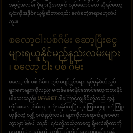
အခွင့်အလမ်း ပိုများဖို့အတွက် လုပ်ဆောင်မယ် ဆိုရင်တော့
၎င်းကိုအနိုင်ရယူဖို့ဆိုတာလည်း ခက်ခဲတဲ့အရာမဟုတ်ပါ
ဘူး။
စလော့ငါးပစ်ဂိမ်း ဆော့ပြီးငွေ
များရယူနိုင်မည့်နည်းလမ်းများ
၊ စလော့ ငါး ပစ် ဂိမ်း
စလော့ ငါး ပစ် ဂိမ်း ၊ တွင် ပျော်ရွှင်စရာ၊ ရင်ခုန်စိတ်လှုပ်
ရှားစရာများကိုလည်း မကုန်မခမ်းနိုင်အောင်ဆော့ကစားနိုင်
ပါသေးသည်။
UFABET
ဒါကြောင့်ကျွန်ုပ်တို့သည် အွန်
လိုင်းစလော့ဂိမ်း များကိုအနိုင်ယူပြီးဆုကြေးငွေများကိုကြုံး
ယူနိုင်တဲ့ လျှို့ဝှက်နည်းလမ်း များကိုလာရောက်မျှဝေပေး
သွားမှာဖြစ်ပါ သည်။ ၎င်းတို့သည်ဘာတွေ ရှိမလဲဆိုတာကို
အောက်မှာအဆုံးထိ ဖတ်ကြည့်လိုက်ရအောင်နော်။ အွန်