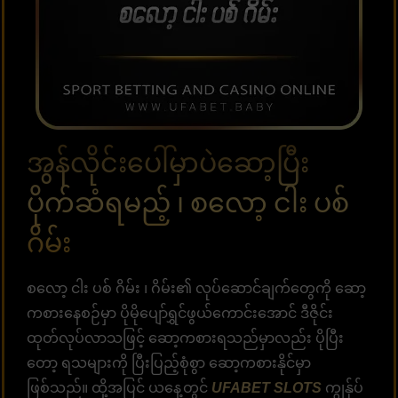
အွန်လိုင်းပေါ်မှာပဲဆော့ပြီး
ပိုက်ဆံရမည့် ၊ စလော့ ငါး ပစ်
ဂိမ်း
စလော့ ငါး ပစ် ဂိမ်း ၊ ဂိမ်း၏ လုပ်ဆောင်ချက်တွေကို ဆော့
ကစားနေစဉ်မှာ ပိုမိုပျော်ရွှင်ဖွယ်ကောင်းအောင် ဒီဇိုင်း
ထုတ်လုပ်လာသဖြင့် ဆော့ကစားရသည်မှာလည်း ပိုပြီး
တော့ ရသများကို ပြီးပြည့်စုံစွာ ဆော့ကစားနိုင်မှာ
ဖြစ်သည်။ ထို့အပြင် ယနေ့တွင်
UFABET SLOTS
ကျွန်ုပ်