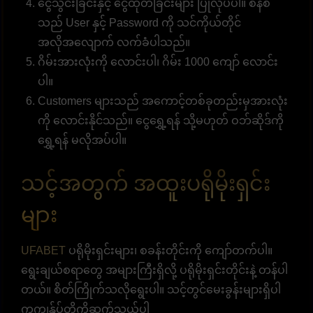
ငွေသွင်းခြင်းနှင့် ငွေထုတ်ခြင်းများ ပြုလုပ်ပါ။ စနစ်
သည် User နှင့် Password ကို သင်ကိုယ်တိုင်
အလိုအလျောက် လက်ခံပါသည်။
ဂိမ်းအားလုံးကို လောင်းပါ၊ ဂိမ်း 1000 ကျော် လောင်း
ပါ။
Customers များသည် အကောင့်တစ်ခုတည်းမှအားလုံး
ကို လောင်းနိုင်သည်။ ငွေရွှေ့ရန် သို့မဟုတ် ဝဘ်ဆိုဒ်ကို
ရွှေ့ရန် မလိုအပ်ပါ။
သင့်အတွက် အထူးပရိုမိုးရှင်း
များ
UFABET
ပရိုမိုးရှင်းများ၊ စခန်းတိုင်းကို ကျော်တက်ပါ။
ရွေးချယ်စရာတွေ အများကြီးရှိလို့ ပရိုမိုးရှင်းတိုင်းနဲ့ တန်ပါ
တယ်။ စိတ်ကြိုက်သလိုရွေးပါ။ သင့်တွင်မေးခွန်းများရှိပါ
ကကျွန်ုပ်တို့ကိုဆက်သွယ်ပါ