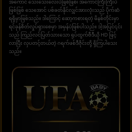
အကောင် သေးသေးလေးပဲဖြစ်ဖြစ်၊ အကောင်ကြီးကြီးပဲ
ဖြစ်ဖြစ် သေအောင် ပစ်ခတ်နိုင်လျှင်အားလုံးသည် ပိုက်ဆံ
ရရှိမှာဖြစ်သည်။ ဒါကြောင့် ဆော့ကစားရတဲ့ မိနစ်တိုင်းမှာ
ရင်ခုန်စိတ်လှုပ်ရှားစေမှာ အမှန်ပဲဖြစ်ပါသည်။ ဒါ့အပြင်၎င်း
သည် ကြည်လင်ပြတ်သားသော ရုပ်ထွက်ဗီဒီယို HD ဖြင့်
လာပြီး လှပတင့်တယ်တဲ့ ဂရက်ဖစ်ဒီဇိုင်းတို့ ရှိကြပါသေး
သည်။