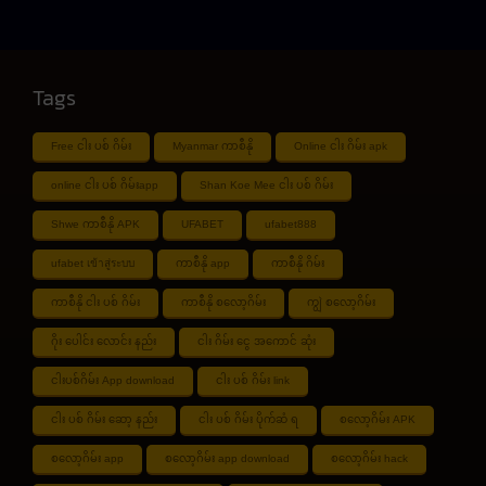
Tags
Free ငါး ပစ် ဂိမ်း
Myanmar ကာစီနို
Online ငါး ဂိမ်း apk
online ငါး ပစ် ဂိမ်းapp
Shan Koe Mee ငါး ပစ် ဂိမ်း
Shwe ကာစီနို APK
UFABET
ufabet888
ufabet เข้าสู่ระบบ
ကာစီနို app
ကာစီနို ဂိမ်း
ကာစီနို ငါး ပစ် ဂိမ်း
ကာစီနို စလော့ဂိမ်း
ကျွဲ စလော့ဂိမ်း
ဂိုး ပေါင်း လောင်း နည်း
ငါး ဂိမ်း ငွေ အကောင် ဆုံး
ငါးပစ်ဂိမ်း App download
ငါး ပစ် ဂိမ်း link
ငါး ပစ် ဂိမ်း ဆော့ နည်း
ငါး ပစ် ဂိမ်း ပိုက်ဆံ ရ
စလော့ဂိမ်း APK
စလော့ဂိမ်း app
စလော့ဂိမ်း app download
စလော့ဂိမ်း hack