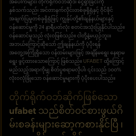
အပေါက်များ၊ တိုက်ရိုက်ဝဘ်ဆိုဒ်၊ ငွေရှာခြင်းကို
နှစ်သက်သည်၊ အင်တာနက်လိုင်းတစ်ခုရှိရုံနှင့် ဝိုင်ဖိုင်
အချက်ပြမှုတစ်ခုရှိရုံဖြင့် ကျွန်ုပ်တို့၏ချန်နယ်များနှင့်
ဝန်ဆောင်မှုကို 24 နာရီပတ်လုံး စတင်အသုံးပြုနိုင်ပါသည်။
ဝန်ဆောင်မှုသည် လုံးဝဖြစ်သည်။ ငါတို့နဲ့မယှဉ်ဘူး။
အဘယ်ကြောင့်ဆိုသော် ဤချန်နယ်ကို ပံ့ပိုးရန်
အတွေ့အကြုံရှိသော ဝန်ထမ်းများဖြင့် အချိန်မရွေး နေရာမ
ရွေး ဖွင့်ထားသောကြောင့် ဖြစ်သည်။
UFABET
ထို့ကြောင့်
မည်သည့်အရာကိုမျှ စိတ်ပူစရာမလိုပါ၊ ၎င်းသည် ၁၀၀%
လုံးဝလုံခြုံသော ဝန်ဆောင်မှုများကို ပံ့ပိုးပေးပါသည်။
တိုက်ရိုက်ဝဘ်ဆိုက်ဖြစ်သော
ufabet သည်စိတ်ဝင်စားဖွယ်ဂိ
မ်းစခန်းများဆော့ကစားနိုင်ပြီ ၊