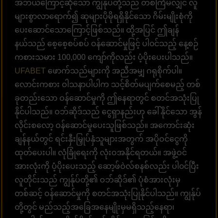
အဘယ်ကြောင့်ဆိုသော် ကျွန်ုပ်တို့သည် တစ်ကြိမ်လျှင် လူ
များစွာလာရောက်၍ ဆုများပိုမိုရရှိနိုင်သော ဂိမ်းမျိုးစုံကို
ပေးဆောင်သောကြောင့်ဖြစ်သည်။ ထို့အပြင် ဤချန်
နယ်သည် စေ့စေ့စပ်စပ် ဝန်ဆောင်မှုဖြင့် ပါ၀င်သည့် နေ့စဉ်
ကစားသမား 100,000 ကျော်ကိုလည်း ပံ့ပိုးပေးပါသည်။
UFABET
ဖောက်သည်များကို အညီအမျှ ဂရုစိုက်ပါ။
လောင်းကစား ဝါသနာပါပါက သင့်စိတ်မပျက်စေမည့် တစ်
ခုတည်းသော ဝန်ဆောင်မှုကို ဤနေရာတွင် စတင်အသုံးပြု
နိုင်ပါသည်။ ဝဘ်ဆိုဒ်သည် ငွေရှာနည်းဟု ခေါ်နိုင်သော အွန်
လိုင်းစလော့ ဝန်ဆောင်မှုပေးသူဖြစ်သည်။ အကောင်းဆုံး
ချန်နယ်တွင် ရင်းနှီးမြှုပ်နှံသူများအတွက် အပိုဝင်ငွေကို
ထုတ်ပေးပါ။ လုံခြုံရေးကို လုံးဝအနိုင်ရတယ်။ အဖွဲ့ဝင်
အားလုံးကို ပံ့ပိုးပေးသည့် ဆော့ဖ်ဝဲလ်စနစ်လည်း ပါ၀င်ပြီး
လူတိုင်းသည် ကျွန်ုပ်တို့၏ ဝဘ်ဆိုဒ်၏ ပုံစံအားလုံးမှ
တစ်ဆင့် ဝန်ဆောင်မှုကို စတင်အသုံးပြုနိုင်ပါသည်။ ကျွန်ုပ်
တို့တွင် မည်သည့်အခြေအနေမျိုးမှမရှိသည့်နေရာ၊