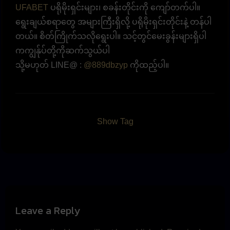
UFABET
ပရိုမိုးရှင်းများ၊ စခန်းတိုင်းကို ကျော်တက်ပါ။
ရွေးချယ်စရာတွေ အများကြီးရှိလို့ ပရိုမိုးရှင်းတိုင်းနဲ့ တန်ပါ
တယ်။ စိတ်ကြိုက်သလိုရွေးပါ။ သင့်တွင်မေးခွန်းများရှိပါ
ကကျွန်ုပ်တို့ကိုဆက်သွယ်ပါ
သို့မဟုတ် LINE@ :
@889dbzyp
ကိုထည့်ပါ။
Show Tag
Leave a Reply