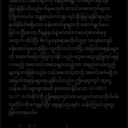
အလောင်းအစားများကို နေရာမရွေး လာရောက်ရင်းနှီး
မြှုပ်နှံနိုင်ပါသည်။ ဒါမှမဟုတ် လောင်းကစားလုပ်ရတာ
ကြိုက်တယ်။ အန္တရာယ်ကင်းစွာ ရင်းနှီးမြုပ်နှံနိုင်ရမည်။
နယ်နိမိတ်မရှိသော ဝန်ဆောင်မှုများကို ဆောင်ရွက်ပေး
ခြင်း။ ပြီးတော့ ဒီချန်နယ်နဲ့ လောင်းကစားပုံစံတစ်ခုခု
အတွက် ထိုင်ပြီး စိတ်ပူနေစရာမလိုပါဘူး။ ၁၀-နှစ်ကျော်
ဝန်ဆောင်မှုပေးခဲ့ပြီး၊ လူတိုင်းဝင်လာပြီး အမြတ်အစွန်းများ
ကို အဆက်မပြတ်ပြုလုပ်နိုင်သည်၊ ငွေပေးငွေယူပြုလုပ်ရန်
လာမည့် အလောင်းအစားများထည့်ကာ အနည်းငယ်လှည့်
ဖျားရုံသာဖြစ်သည်။ သင့်အကောင့်ထဲသို့ အခက်အခဲမရှိဘဲ
အမြတ်အစွန်းများရယူနိုင်ပါသည်။ ဤနေရာတွင် ဆုငွေ
သန်းပေါင်းများစွာအထိ စုဆောင်းနိုင်သော
UFABET
SLOT
ဝဘ်ဆိုဒ်ကို ဤနေရာတွင်သာ လျှောက်ထားလိုက်ပါ။
လူတိုင်းကို ကျေနပ်ပြီး နေ့ချင်းညချင်း သန်းကြွယ်သူဌေး
ဖြစ်လာရမယ်။