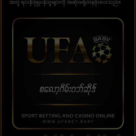
အတူ ရင်းနှီးမြုပ်နှံသူများကို အဆုံးမရှိတန်ဖိုးပေးသည်။