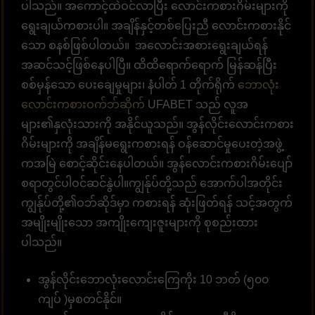
ပါသည်။ အကောင့်ထဲဝင်လာပြီး လောင်းကစားဂိမ်းများကို
ရွေးချယ်ကစားပါ။ အချိန်နှင့်တစ်ပြေးညီ လောင်းကစားနိုင်
သော စနစ်ဖြစ်ပါတယ်။ အလောင်းအစားရွေးချယ်ရန်
အဆင်သင့်ဖြစ်နေပါပြီ။ ထိထိရောက်ရောက် မြန်ဆန်ပြီး
စစ်မှန်သော ပေးချေမှုများ၊ နံပါတ် 1 တိုက်ရိုက်
ဘောလုံး
လောင်းကစားဝက်ဘ်ဆိုက်
UFABET သည် လူအ
များ၏နှလုံးသားကို အနိုင်ယူသည်။ အွန်လိုင်းလောင်းကစား
ဂိမ်းများကို အချိန်မရွေးကစားရန် ဝန်ဆောင်မှုပေးတဲ့အဖွဲ့
ကအမြဲ စောင့်ဆိုင်းနေပါတယ်။ အွန်လောင်းကစားဂိမ်းပျော်
စရာတွင်ပါဝင်ဆင်နွဲပါ။ကျွန်ုပ်တို့သည် အောက်ပါအတိုင်း
ကျွန်ုပ်တို့၏ဝဘ်ဆိုဒ်မှာ ကစားရန် ဆုံးဖြတ်ရန် သင့်အတွက်
အမျိုးမျိုးသော အကျိုးကျေးဇူးများကို စုစည်းထား
ပါသည်။
အွန်လိုင်းဘောလုံးလောင်းကြေကိုး 10 ဘတ် (၅၀၀
ကျပ် )မှစတင်နိုင်။