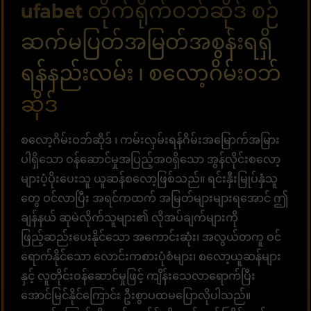
ufabet တိုက်ရိုက်ဝဘ်ဆိုဒ် စဉ်
ဆက်မပြတ်အမြတ်အစွန်းရရှိ
ရန်နည်းလမ်း ၊ စလော့ဂိမ်းဝဘ်
ဆိုဒ်
စလော့ဂိမ်းဝဘ်ဆိုဒ် ၊ ကမ်းလှမ်းရန်ဂိမ်းအမြောက်အမြား
ပါရှိသော ဝန်ဆောင်မှုအပြည့်အ၀ရှိသော အွန်လိုင်းစလော့
များပံ့ပိုးပေးသူ ယူဆန်စလော့ဖြစ်သည်။ ရင်းနှီးမြုပ်နှံသူ
တွေ ဝင်လာပြီး အရင်ကထက် အမြတ်များများရအောင် ဤ
ချန်နယ် ဆုမဲလိုက်သူများ၏ လိုအပ်ချက်များကို
ဖြည့်ဆည်းပေးနိုင်သော အကောင်းဆုံး၊ အလွယ်တကူ ဝင်
ရောက်နိုင်သော လောင်းကစားပုံစံများ၊ စလော့ယူဆန်များ
နှင့် လူတိုင်းဝန်ဆောင်မှုဖြင့် ကျိန်းသေလာရောက်ပြီး
အောင်မြင်နိုင်ကြောင်း ဦးစွာပထမပြောလိုပါသည်။