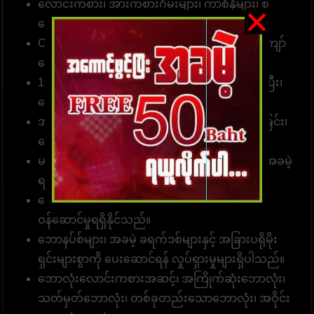
လောင်းကစား၊ အားကစားဂိမ်းများ၊ ကာစီနိုများ၊ စ
လော့များအတွက်
ဝန်ဆောင်မှုလင့်ခ်
။
Customer တစ်ဦးတည်းသည် ဂိမ်းပေါင်း 1၀00 ကျော်
လောင်းကစားနိုင်သည်။
10 စက္ကန့်အတွင်း တော်တို စနစ်ဖြင့် လျှောက်ထားပြီး၊
ငွေသွင်း၊ ငွေထုတ်နိုင်ပါတယ်။
အမှန်အကန်ငွေပေးချေခြင်း၊ လျှင်မြန်သောငွေလွှဲခြင်း၊
ငွေကြေးယုံကြည်စိတ်ချခြင်း။
မန်ဘာ အသစ်အတွက် လျှောက်ထားပါ၊ ခရက်ဒစ်အခမဲ့
ရယူပါ၊ အမှန်တကယ်ငွေကို ပေးချရပါမယ်။
ခေါ်ဆိုရေးစင်တာအဖွဲ့သည် တစ်နေ့လျှင် 24 နာရီ
ဝန်ဆောင်မှုရရှိနိုင်သည်။
ဘောနပ်စ်များ၊ အခမဲ့ ခရက်ဒစ်များနှင့် အခြားပရိုမိုး
ရှင်းများစွာကို ပေးဆောင်ရန် လှုပ်ရှားမှုများရှိပါသည်။
ဘောလုံးလောင်းကစားအဆင့်၊ အကြိုက်ဆုံးဘောလုံး၊
သတ်မှတ်ဘောလုံး၊ တစ်ခုတည်းသောဘောလုံး၊ အဝိုင်း