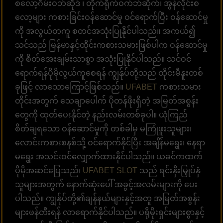
စလော့ဂိမ်းဝဘ်ဆိုဒ် ၊ တိုက်ရိုက်ဝက်ဘ်ဆိုက်၊ အွန်လိုင်းစ
လော့များ ကစားခြင်းဝန်ဆောင်မှု ဝင်ရောက်ပြီး ဝန်ဆောင်မှု
ကို အလွယ်တကူ စတင်အသုံးပြုနိုင်ပါသည်။ အကယ်၍
သင်သည် မြန်မာနှင့်ထိုင်းကစားသမားဖြစ်ပါက ဝန်ဆောင်မှု
ကို စိတ်အေးချမ်းသာစွာ အသုံးပြုနိုင်ပါသည်။ သင်ဝင်
ရောက်ရန်ပိုမိုလွယ်ကူစေရန် ကျွန်ုပ်တို့သည် ထိုင်းမီနူးတစ်
ခုဖြင့် လာသောကြောင့်ဖြစ်သည်။
UFABET
ကစားသမား
တိုင်းအတွက် သေချာပေါက် ပိုတန်ဖိုးရှိတဲ့ အမြတ်အစွန်း
တွေကို ထုတ်ပေးနိုင်တဲ့ နည်းလမ်းတစ်ခုပါ။ ယုံကြည်
စိတ်ချရသော ဝန်ဆောင်မှုကို တစ်ခါမှ မကြုံဖူးသူများ၊
လောင်းကစားစနစ်သို့ ဝင်ရောက်နိုင်ပြီး အချိန်မရွေး၊ နေရာ
မရွေး အသင်းဝင်လျှောက်ထားနိုင်ပါသည်။ ယခင်ကထက်
ပိုမိုအဆင်ပြေသည်၊
UFABET SLOT
သည် ရင်းနှီးမြှုပ်နှံ
သူများအတွက် နောက်ဆုံးပေါ် အခွင့်အလမ်းများကို ပေး
ပါသည်။ ကျွန်ုပ်တို့၏ချန်နယ်များနှင့်အတူ အမြတ်အစွန်း
များဖန်တီးရန် လာရောက်နိုင်ပါသည်။ ပရိုမိုးရှင်းများစွာနှင့်