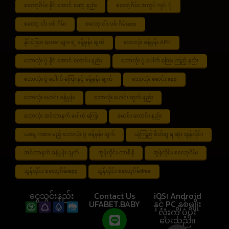
စလော့ဂိမ်း နိုင် အောင် ဆော့ နည်း
စလော့ဂိမ်း အလုပ် လုပ် ပုံ
စလော့ ငါး ပစ် ဂိမ်း
စလော့ ငါး ပစ် ဂိမ်းapp
နိုင်ငံခြား tipster များ ရဲ့ ခန့်မှန်း ချက်
ဘောလုံး ခန့်မှန်း APK
ဘောလုံး ပွဲ နိုင် အောင် လောင်း နည်း
ဘောလုံး ပွဲ ပေါက် ကြေး ကြည့် နည်း
ဘောလုံး ပွဲ ပေါက် ကြေး နှင့် ခန့်မှန်း ချက်
ဘောလုံး မောင်း app
ဘောလုံး မောင်း ခန့်မှန်း
ဘောလုံး မောင်း တွက် နည်း
ဘောလုံး အင်တာနက် ပေါက် ကြေး
မောင်း လောင်း နည်း
ယနေ့ ကစား မည့် ဘောလုံး ပွဲ ခန့်မှန်း ချက်
ယုံကြည် စိတ်ချ ရ ဆုံး အွန်လိုင်း
အင်တာနက် ခန့်မှန်း ချက်
အွန်လိုင်း ကာစီနို
အွန်လိုင်း စလော့ဂိမ်း
အွန်လိုင်း စလော့ဂိမ်းapp
အွန်လိုင်း စလော့ဂိမ်းfree
ငွေသွင်းနည်း
Contact Us
iOS၊ Android
UFABET.BABY
နှင့် PC နှစ်မျိုး
လုံးကို ပံ့ပိုး
ပေးသည်။