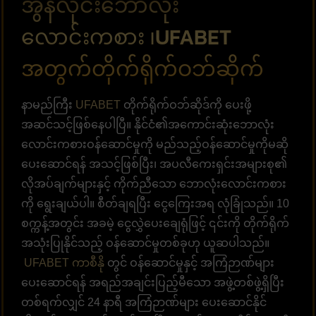
အွန်လိုင်းဘောလုံး
လောင်းကစား ၊UFABET
အတွက်တိုက်ရိုက်ဝဘ်ဆိုက်
နာမည်ကြီး
UFABET
တိုက်ရိုက်ဝဘ်ဆိုဒ်ကို ပေးဖို့
အဆင်သင့်ဖြစ်နေပါပြီ။ နိုင်ငံ၏အကောင်းဆုံးဘောလုံး
လောင်းကစားဝန်ဆောင်မှုကို မည်သည့်ဝန်ဆောင်မှုကိုမဆို
ပေးဆောင်ရန် အသင့်ဖြစ်ပြီး၊ အပလီကေးရှင်းအများစု၏
လိုအပ်ချက်များနှင့် ကိုက်ညီသော ဘောလုံးလောင်းကစား
ကို ရွေးချယ်ပါ။ စီတ်ချရပြီး ငွေကြေးအရ လုံခြုံသည်။ 10
စက္ကန့်အတွင်း အခမဲ့ ငွေလွှဲပေးချေရုံဖြင့် ၎င်းကို တိုက်ရိုက်
အသုံးပြုနိုင်သည့် ဝန်ဆောင်မှုတစ်ခုဟု ယူဆပါသည်။
UFABET ကာစီနို
တွင် ဝန်ဆောင်မှုနှင့် အကြံဉာဏ်များ
ပေးဆောင်ရန် အရည်အချင်းပြည့်မီသော အဖွဲ့တစ်ဖွဲ့ရှိပြီး
တစ်ရက်လျှင် 24 နာရီ အကြံဉာဏ်များ ပေးဆောင်နိုင်