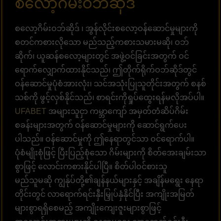
စလော့ဂိမ်းဝဘ်ဆိုဒ်
စလော့ဂိမ်းဝဘ်ဆိုဒ် ၊ အွန်လိုင်းစလော့ဝန်ဆောင်မှုများကို
စတင်ကစားလိုသော မည်သည့်ကစားသမားမဆို၊ ဝဘ်
ဆိုက်၊ ယူဆန်စလော့များတွင် အဖွဲ့ဝင်ခြင်းအတွက် ဝင်
ရောက်လျှောက်ထားနိုင်သည်၊ ဤတိုက်ရိုက်ဝဘ်ဆိုဒ်တွင်
ဝန်ဆောင်မှုပုံစံအားလုံး၊ သင်အသုံးပြုသူတိုင်းအတွက် စနစ်
သစ်ကို ဖွင့်လှစ်နိုင်သည်၊ စာရင်းကိုရှုပ်ထွေးရန်မလိုအပ်ပါ။
UFABET
အများသူငှာ ကမ္ဘာကျော် အမှတ်တံဆိပ်ဂိမ်း
စခန်းများအတွက် ဝန်ဆောင်မှုများကို ဆောင်ရွက်ပေး
ပါသည်။ ဝန်ဆောင်မှုကို ဤနေရာတွင်သာ ဝင်ရောက်ပါ။
ပုံစံမျိုးစုံဖြင့် ပြီးပြည့်စုံသော ဂိမ်းများကို စိတ်အေးချမ်းသာ
စွာဖြင့် လောင်းကစားနိုင်ပါပြီ။ စိတ်ပါဝင်စားသူ
မည်သူမဆို ကျွန်ုပ်တို့၏ချန်နယ်များနှင့် အချိန်မရွေး နေရာ
တိုင်းတွင် လာရောက်ရင်းနှီးမြှုပ်နှံနိုင်ပြီး အကျိုးအမြတ်
များစွာရရှိစေမည့် အကျိုးကျေးဇူးများစွာဖြင့်