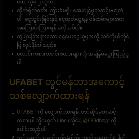
ဘောလုံး၊ ၂ တွဲသာ
တိုက်ရိုက်ဝဘ်၊ ကြားခံမရှိ။ အေးဂျင့်မှတဆင့်မဟုတ်
ပါ။ ငွေသွင်းခြင်းနှင့် ငွေထုတ်ယူရန် ဝန်ထမ်းများအား
အကြောင်းကြားရန် မလိုအပ်ပါ။
ကွဲပြားခြားနားသော ငွေပေးငွေယူများကို သင်ကိုယ်တိုင်
ပြုလုပ်နိုင်ပါသည်။
လောင်းကစားစာရင်းဇယားများကို အချိန်မရွေးကြည့်ရှု
ပါ။
UFABET တွင်မန်ဘာအကောင့်
သစ်လျှောက်ထားရန်
UFABET
ကို လျှောက်ထားရန်၊ ဝဘ်ဆိုဒ်မှတဆင့်
ကစားပါ သို့မဟုတ် Line (လိုင်း)
@889dbzyp
ကို
ပေါင်းထည့်ပါ။
သင့်အမည်-အမည်၊ ဖုန်းနံပါတ်၊ ဘဏ်အကောင့်နံပါတ်