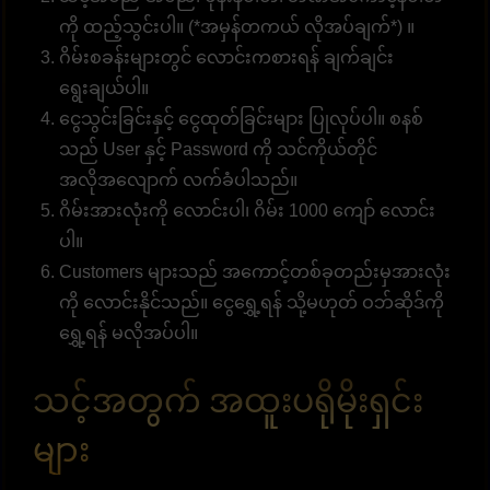
ကို ထည့်သွင်းပါ။ (*အမှန်တကယ် လိုအပ်ချက်*) ။
ဂိမ်းစခန်းများတွင် လောင်းကစားရန် ချက်ချင်း
ရွေးချယ်ပါ။
ငွေသွင်းခြင်းနှင့် ငွေထုတ်ခြင်းများ ပြုလုပ်ပါ။ စနစ်
သည် User နှင့် Password ကို သင်ကိုယ်တိုင်
အလိုအလျောက် လက်ခံပါသည်။
ဂိမ်းအားလုံးကို လောင်းပါ၊ ဂိမ်း 1000 ကျော် လောင်း
ပါ။
Customers များသည် အကောင့်တစ်ခုတည်းမှအားလုံး
ကို လောင်းနိုင်သည်။ ငွေရွှေ့ရန် သို့မဟုတ် ဝဘ်ဆိုဒ်ကို
ရွှေ့ရန် မလိုအပ်ပါ။
သင့်အတွက် အထူးပရိုမိုးရှင်း
များ