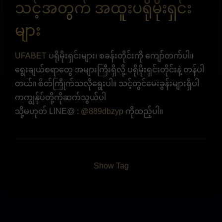
သင့်အတွက် အထူးပရိုမိုးရှင်း
များ
UFABET
ပရိုမိုးရှင်းများ၊ စခန်းတိုင်းကို ကျော်တက်ပါ။
ရွေးချယ်စရာတွေ အများကြီးရှိလို့ ပရိုမိုးရှင်းတိုင်းနဲ့ တန်ပါ
တယ်။ စိတ်ကြိုက်သလိုရွေးပါ။ သင့်တွင်မေးခွန်းများရှိပါ
ကကျွန်ုပ်တို့ကိုဆက်သွယ်ပါ
သို့မဟုတ် LINE@ :
@889dbzyp
ကိုထည့်ပါ။
Show Tag