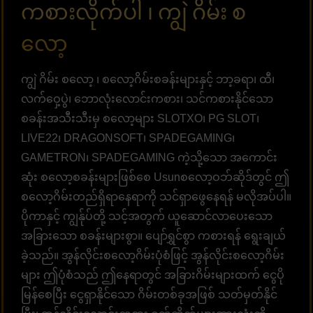
ကစားလိုက်ပါ ၊ ကျွဲ ဂိမ်း စ
လော့
ကျွဲ ဂိမ်း စလော့ ၊ စလော့ဂိမ်းစခန်းများနှင့် ဘာ့ခရာ၊ ထီ၊
လက်ဝှေ့ပွဲ၊ ဘောလုံးလောင်းကစား၊ သင်ကစားနိုင်သော
စခန်းအသီးသီးမှ စလော့များ SLOTXO၊ PG SLOT၊
LIVE22၊ DRAGONSOFT၊ SPADEGAMING၊
GAMETRON၊ SPADEGAMING ကဲ့သို့သော အကောင်း
ဆုံး စလော့စခန်းများဖြစ်စေ Usunစလော့ဝဘ်ဆိုဒ်တွင် ဤ
စလော့ဂိမ်းတည်ရှိရာနေရာကို သင်ရှာဖွေနေရန် မလိုအပ်ပါ။
ပိုကာနှင့် ကျွန်ုပ်တို့ သင့်အတွက် ယူဆောင်လာပေးသော
အခြားသော စခန်းများစွာ။ ပျော်ရွှင်စွာ ကစားရန် ရွေးချယ်
ခဲ့သည်။ အွန်လိုင်းစလော့ဂိမ်းပုံစံဖြင့် အွန်လိုင်းစလော့ဂိမ်း
များ ဤပုံစံသည် ဤနေရာတွင် အခြားဂိမ်းများထက် ငွေပို
မြန်စေပြီး ငွေရှာနိုင်သော ဂိမ်းတစ်ခုအဖြစ် သတ်မှတ်နိုင်