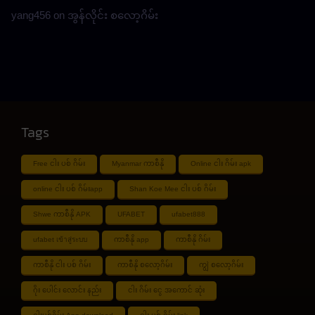
yang456
on
အွန်လိုင်း စလော့ဂိမ်း
Tags
Free ငါး ပစ် ဂိမ်း
Myanmar ကာစီနို
Online ငါး ဂိမ်း apk
online ငါး ပစ် ဂိမ်းapp
Shan Koe Mee ငါး ပစ် ဂိမ်း
Shwe ကာစီနို APK
UFABET
ufabet888
ufabet เข้าสู่ระบบ
ကာစီနို app
ကာစီနို ဂိမ်း
ကာစီနို ငါး ပစ် ဂိမ်း
ကာစီနို စလော့ဂိမ်း
ကျွဲ စလော့ဂိမ်း
ဂိုး ပေါင်း လောင်း နည်း
ငါး ဂိမ်း ငွေ အကောင် ဆုံး