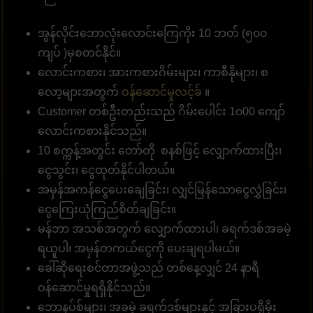
အွန်လိုင်းဘောလုံးလောင်းကြေကိုး 10 ဘတ် (၅၀၀
ကျပ် )မှစတင်နိုင်။
လောင်းကစား၊ အားကစားဂိမ်းများ၊ ကာစီနိုများ၊ စ
လော့များအတွက်
ဝန်ဆောင်မှုလင့်ခ်
။
Customer တစ်ဦးတည်းသည် ဂိမ်းပေါင်း 1၀00 ကျော်
လောင်းကစားနိုင်သည်။
10 စက္ကန့်အတွင်း တော်တို စနစ်ဖြင့် လျှောက်ထားပြီး၊
ငွေသွင်း၊ ငွေထုတ်နိုင်ပါတယ်။
အမှန်အကန်ငွေပေးချေခြင်း၊ လျှင်မြန်သောငွေလွှဲခြင်း၊
ငွေကြေးယုံကြည်စိတ်ချခြင်း။
မန်ဘာ အသစ်အတွက် လျှောက်ထားပါ၊ ခရက်ဒစ်အခမဲ့
ရယူပါ၊ အမှန်တကယ်ငွေကို ပေးချရပါမယ်။
ခေါ်ဆိုရေးစင်တာအဖွဲ့သည် တစ်နေ့လျှင် 24 နာရီ
ဝန်ဆောင်မှုရရှိနိုင်သည်။
ဘောနပ်စ်များ၊ အခမဲ့ ခရက်ဒစ်များနှင့် အခြားပရိုမိုး