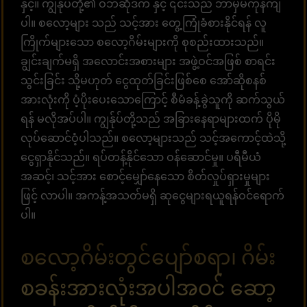
နှင့်။ ကျွန်ုပ်တို့၏ ဝဘ်ဆိုဒ်က် နှင့် ၎င်းသည် ဘာမှမကုန်ကျ
ပါ။ စလော့များ သည် သင့်အား တွေ့ကြုံခံစားနိုင်ရန် လူ
ကြိုက်များသော စလော့ဂိမ်းများကို စုစည်းထားသည်။
ချွင်းချက်မရှိ အလောင်းအစားများ အဖွဲ့ဝင်အဖြစ် စာရင်း
သွင်းခြင်း သို့မဟုတ် ငွေထုတ်ခြင်းဖြစ်စေ အော်ဆိုစနစ်
အားလုံးကို ပံ့ပိုးပေးသောကြောင့် စီမံခန့်ခွဲသူကို ဆက်သွယ်
ရန် မလိုအပ်ပါ။ ကျွန်ုပ်တို့သည် အခြားနေရာများထက် ပိုမို
လုပ်ဆောင်ဝံ့ပါသည်။ စလော့များသည် သင့်အကောင့်ထဲသို့
ငွေရှာနိုင်သည်။ ရပ်တန့်နိုင်သော ဝန်ဆောင်မှု။ ပရီမီယံ
အဆင့်၊ သင့်အား စောင့်မျှော်နေသော စိတ်လှုပ်ရှားမှုများ
ဖြင့် လာပါ။ အကန့်အသတ်မရှိ ဆုငွေများရယူရန်ဝင်ရောက်
ပါ။
စလော့ဂိမ်းတွင်ပျော်စရာ၊ ဂိမ်း
စခန်းအားလုံးအပါအဝင် ဆော့