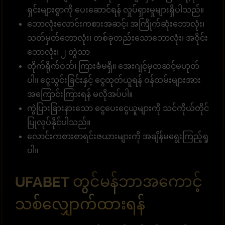
ရှင်းများစွာကို ပေးဆောင်ရန် လှုပ်ရှားမှုများရှိပါသည်။
ဘောလုံးလောင်းကစားအဆင့်၊ အကြိုက်ဆုံးဘောလုံး၊
သတ်မှတ်ဘောလုံး၊ တစ်ခုတည်းသောဘောလုံး၊ အဝိုင်း
ဘောလုံး၊ ၂ တွဲသာ
တိုက်ရိုက်ဝဘ်၊ ကြားခံမရှိ။ အေးဂျင့်မှတဆင့်မဟုတ်
ပါ။ ငွေသွင်းခြင်းနှင့် ငွေထုတ်ယူရန် ဝန်ထမ်းများအား
အကြောင်းကြားရန် မလိုအပ်ပါ။
ကွဲပြားခြားနားသော ငွေပေးငွေယူများကို သင်ကိုယ်တိုင်
ပြုလုပ်နိုင်ပါသည်။
လောင်းကစားစာရင်းဇယားများကို အချိန်မရွေးကြည့်ရှု
ပါ။
UFABET တွင်မန်ဘာအကောင့်
သစ်လျှောက်ထားရန်