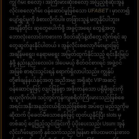
ကျွဲ ဂိမ်း စလော့ ၊ အကြီးမားဆုံးစလော့ အပြည့်စုံဆုံးအွန်
လိုင်းစလော့ဂိမ်း ဝန်ဆောင်မှုဖြစ်သော
UFABET
၊ မှာလာ၍
ပျော်ရွှင်မှုကို ခံစားလိုက်ပါ။ တခြားသူနဲ့ မတူနိုင်ပါဘူး။
အချိန်တိုင်း ဆုတွေပေါက်ဖို့ အခွင့်အရေး တွေနဲ့အတူ
ဘောလုံးလောင်းကစားက ဒီဝဘ်ဆိုဒ်နဲ့ထိတွေ့ လိုက်ရင် ဆု
တွေဆွတ်ခူးနိုင်ပါတယ် ။ အွန်လိုင်းစလော့ဂိမ်းများဖြင့်
အချိန်မရွေး၊ နေရာမရွေး အမြတ်ထွက်နိုင်သည့် ရင်းနှီးမြုပ်
နှံဖို့ နည်းနည်းလေးပဲ။ ဒါပေမယ့် စိတ်ဝင်စားရင် အဖွဲ့ဝင်
အဖြစ် စာရင်းသွင်းရန် ရောက်ရှိလာပါသည်။ ကျွန်ုပ်
တို့၏ချန်နယ်နှင့်အတူ အညီအမျှ အရှိဆုံး VIPအဆင့်
ဝန်ဆောင်မှုဖြင့် လျင်မြန်စွာ အဖိုးတန်သော ပရိုမိုးရှင်းကို
ရယူလိုက်ပါ။ သင့်တွင်ကုန်ကျစရိတ်ကြီးမားသည်ဖြစ်စေ
အရင်းအနှီးအနည်းငယ်ရှိသည်ဖြစ်စေ အပ်ငွေ၊ မည်သူ့ကိုမ
ဆိုထက် ပိုခေတ်မီသောစနစ်ဖြင့် ထုတ်ယူနိုင်ပြီး slots မှ
တစ်ဆင့် ငွေဖြည့်သွင်းခြင်းကို ပံ့ပိုးပေးသည်၊ Usun၊ အွန်
လိုင်းဂိမ်းများကို နှစ်သက်သည်။ မြန်မာ ၏ပထမတန်းစားဝ