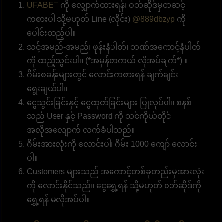
UFABET
ကို လျှောက်ထားရန်၊ ဝဘ်ဆိုဒ်မှတဆင့်
ကစားပါ သို့မဟုတ် Line (လိုင်း)
@889dbzyp
ကို
ပေါင်းထည့်ပါ။
သင့်အမည်-အမည်၊ ဖုန်းနံပါတ်၊ ဘဏ်အကောင့်နံပါတ်
ကို ထည့်သွင်းပါ။ (*အမှန်တကယ် လိုအပ်ချက်*) ။
ဂိမ်းစခန်းများတွင် လောင်းကစားရန် ချက်ချင်း
ရွေးချယ်ပါ။
ငွေသွင်းခြင်းနှင့် ငွေထုတ်ခြင်းများ ပြုလုပ်ပါ။ စနစ်
သည် User နှင့် Password ကို သင်ကိုယ်တိုင်
အလိုအလျောက် လက်ခံပါသည်။
ဂိမ်းအားလုံးကို လောင်းပါ၊ ဂိမ်း 1000 ကျော် လောင်း
ပါ။
Customers များသည် အကောင့်တစ်ခုတည်းမှအားလုံး
ကို လောင်းနိုင်သည်။ ငွေရွှေ့ရန် သို့မဟုတ် ဝဘ်ဆိုဒ်ကို
ရွှေ့ရန် မလိုအပ်ပါ။