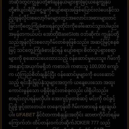
ဘ်ဆိုဒ်တွင်ကျွန်ုပ်တို့၏ချန်နယ်များစွာဖြင့်ယနေ့ကျွန်ုပ်
တို့၏ပျင်းရိငြီးငွေ့မှုကိုပျော်စရာအဖြစ်ပြောင်းလဲပေးနိုင်သ
ည့်အွန်လိုင်းစလော့ဂိမ်းများတွင်အလောင်းအစားများတင်
ခြင်းကိုတွေ့ကြုံခံစားရန်လူတိုင်းကိုခေါ်ဆောင်သွားပါမည်။
အမှန်တကယ်ပင်၊ အော်တိုBaseSlots ဝဘ်ဆိုက်၊ ကျွန်ုပ်တို့
သည်အွန်လိုင်းစလော့ဂိမ်းတစ်ခုဖြစ်သည်။ အဆင့်မြင့်စနစ်
ဖြင့် သင်တွေ့ကြုံခံစားနိုင်ရန် ပျော်စရာ၊ စိတ်လှုပ်ရှားစရာ
များကို စုဆောင်းပေးထားသည့် ဝန်ဆောင်မှုပေးသူ။ ဂိမ်းကို
အနှောင့်အယှက်မရှိဘဲ ကစားပါ၊ ကစားသူ 100,000 ကျော်
က ယုံကြည်စိတ်ချနိုင်ပြီး ဝန်ဆောင်မှုများကို ပေးဆောင်
သည့် ရင်းနှီးမြှုပ်နှံသူများအတွက် ယနေ့ပေးသော အထူး
ကောင်းမွန်သော ပရိုမိုးရှင်းတစ်ခုလည်း ပါရှိပါသည်။
စာရင်းလုပ်ရန်မလိုပါ။ အေးဂျင့်မှတစ်ဆင့် မင်းကို ဝင်ခွင့်
ပြုဖို့ ဖွင့်ထားတယ်။ တနေကုန်ထိ ဂိမ်းကစားရန် ရွေးချယ်
ပါ။
UFABET
နိုင်ငံတကာစံနှုန်းအတိုင်း ဆာဗာကိုပိတ်ရန်မ
ကြောက်ဘဲ၊ ထိပ်တန်းဝက်ဘ်ဆိုက်JOKER 777 သည်