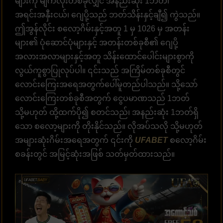
များကို မျက်လုံးတစ်ခုလျှင် အနည်းဆုံး 1ဘတ်၊
အရင်းအနှီးငယ်၊ ဂျေပို့သည် ဘတ်သိန်းနှင့်ချီ၍ ကွဲသည်။
ဤအွန်လိုင်း စလော့ဂိမ်းနှင့်အတူ 1 မှ 1026 မှ ​​အတန်း
များ၏ ပုံဆောင်ပုံများနှင့် အတန်းတစ်ခုစီ၏ ဂျေပို့
အလားအလာများနှင့်အတူ သိန်းထောင်ပေါင်းများစွာကို
လွယ်ကူစွာပြုလုပ်ပါ။ ၎င်းသည် အကြိမ်တစ်ခုစီတွင်
လောင်းကြေးအရေအတွက်ပေါ်မူတည်ပါသည်။ သို့သော်
လောင်းကြေးတစ်ခုစီအတွက် ငွေပမာဏသည် 1ဘတ်
သို့မဟုတ် ထို့ထက်ပို၍ စတင်သည်၊ အနည်းဆုံး 1ဘတ်ရှိ
သော စလော့များကို တိုးနိုင်သည်။ လိုအပ်သလို သို့မဟုတ်
အများဆုံးဂိမ်းအရေအတွက် ၎င်းကို
UFABET
စလော့ဂိမ်း
စခန်းတွင် အမြင့်ဆုံးအဖြစ် သတ်မှတ်ထားသည်။