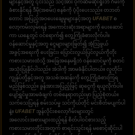
များနှင့်အတူ ၎င်းသည် သင့်အား ပိုက်ဆံမဆုံးရှုံးဘဲ ဂိမ်းကို
ခံစားနိုင်ရန် ဒီမို(အစမ်း) စနစ်ကို ပံ့ပိုးပေးသည်။ တဘတ်
တောင် အပြည့်အဝပေးချေမှုများနှင့်အတူ
UFABET
စ
လော့ကမ်းလှမ်းရန် အကောင်းဆုံးအရာများကို ပေးဆောင်
ကာ ယနေ့တွင် ဝင်ရောက်၍ တွေ့ကြုံခံစားလိုက်ပါ။
ဝန်ဆောင်မှုနှင့်အတူ ငွေများများဖြတ်၍ အံ့သြဖွယ်
အခွင့်အရေးကို ပေးခြင်း၊ ပြောင်းလွယ်ပြင်လွယ်ကိုတိုး
ကစားသမားထံသို့ အခြေအနေမရှိဘဲ ဝန်ဆောင်မှုကို စတင်
အသုံးပြုနိုင်ပါသည်။ အဲဒါကို အာမခံနိုင်ပါတယ်။ လူတိုင်း
ကျွန်ုပ်တို့နှင့်အတူ အသစ်အဆန်းကို တွေ့ကြုံခံစားကြရ
မည်ဖြစ်သည်။ ခွန်အားအပြည့်ဖြင့် ဆုငွေကို ရယူလိုက်ပါ။
ပျော်ရွှင်မှုအာမခံချက် တစ်နေရာတည်းမှာ ပြည့်စုံတယ်။
သက်သေပြရန် စမ်းသပ်မှု သင်ကိုယ်တိုင် မင်းစိတ်မပျက်ပါ
နဲ့။
UFABET
အွန်လိုင်းစလော့ဂိမ်းများတွင်
အလောင်းအစားများထည့်ရန် စိတ်ပါဝင်စားသည့်
ကစားသမားတိုင်းအတွက် စာရင်းသွင်းရန် မစောင့်ဆိုင်းပါ