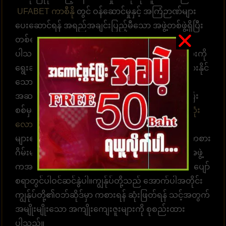
UFABET ကာစီနို
တွင် ဝန်ဆောင်မှုနှင့် အကြံဉာဏ်များ
ပေးဆောင်ရန် အရည်အချင်းပြည့်မီသော အဖွဲ့တစ်ဖွဲ့ရှိပြီး
တစ်ရက်လျှင် 24 နာရီ အကြံဉာဏ်များ ပေးဆောင်နိုင်
ပါသည်။ အကောင့်ထဲဝင်လာပြီး လောင်းကစားဂိမ်းများကို
ရွေးချယ်ကစားပါ။ အချိန်နှင့်တစ်ပြေးညီ လောင်းကစားနိုင်
သော စနစ်ဖြစ်ပါတယ်။ အလောင်းအစားရွေးချယ်ရန်
အဆင်သင့်ဖြစ်နေပါပြီ။ ထိထိရောက်ရောက် မြန်ဆန်ပြီး
စစ်မှန်သော ပေးချေမှုများ၊ နံပါတ် 1 တိုက်ရိုက်
ဘောလုံး
လောင်းကစားဝက်ဘ်ဆိုက်
UFABET သည် လူအ
များ၏နှလုံးသားကို အနိုင်ယူသည်။ အွန်လိုင်းလောင်းကစား
ဂိမ်းများကို အချိန်မရွေးကစားရန် ဝန်ဆောင်မှုပေးတဲ့အဖွဲ့
ကအမြဲ စောင့်ဆိုင်းနေပါတယ်။ အွန်လောင်းကစားဂိမ်းပျော်
စရာတွင်ပါဝင်ဆင်နွဲပါ။ကျွန်ုပ်တို့သည် အောက်ပါအတိုင်း
ကျွန်ုပ်တို့၏ဝဘ်ဆိုဒ်မှာ ကစားရန် ဆုံးဖြတ်ရန် သင့်အတွက်
အမျိုးမျိုးသော အကျိုးကျေးဇူးများကို စုစည်းထား
ပါသည်။