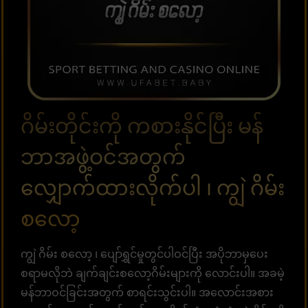
ဂိမ်းတိုင်းကို ကစားနိုင်ပြီး မန်
ဘာအဖွဲ့ဝင်အတွက်
လျှောက်ထားလိုက်ပါ ၊ ကျွဲ ဂိမ်း
စလော့
ကျွဲ ဂိမ်း စလော့ ၊ ပျော်ရွှင်မှုတွင်ပါဝင်ပြီး အပိုဘာမှပေး
စရာမလိုဘဲ ချက်ချင်းစလော့ဂိမ်းများကို လောင်းပါ။ အခမဲ့
မန်ဘာဝင်ခြင်းအတွက် စာရင်းသွင်းပါ။ အလောင်းအစား