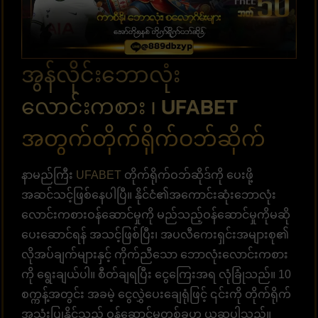
အွန်လိုင်းဘောလုံး
လောင်းကစား ၊ UFABET
အတွက်တိုက်ရိုက်ဝဘ်ဆိုက်
နာမည်ကြီး
UFABET
တိုက်ရိုက်ဝဘ်ဆိုဒ်ကို ပေးဖို့
အဆင်သင့်ဖြစ်နေပါပြီ။ နိုင်ငံ၏အကောင်းဆုံးဘောလုံး
လောင်းကစားဝန်ဆောင်မှုကို မည်သည့်ဝန်ဆောင်မှုကိုမဆို
ပေးဆောင်ရန် အသင့်ဖြစ်ပြီး၊ အပလီကေးရှင်းအများစု၏
လိုအပ်ချက်များနှင့် ကိုက်ညီသော ဘောလုံးလောင်းကစား
ကို ရွေးချယ်ပါ။ စီတ်ချရပြီး ငွေကြေးအရ လုံခြုံသည်။ 10
စက္ကန့်အတွင်း အခမဲ့ ငွေလွှဲပေးချေရုံဖြင့် ၎င်းကို တိုက်ရိုက်
အသုံးပြုနိုင်သည့် ဝန်ဆောင်မှုတစ်ခုဟု ယူဆပါသည်။