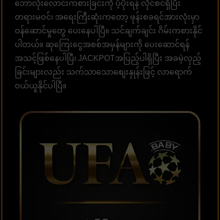
ဘောလုံးလောင်းကစားခြင်းကို ပံ့ပိုးရန် လိုင်စင်ရှိပြီး
တရားမဝင်၊ အရေးကြီးဆုံးကတော့ ဖုန်းစခရင်အားလုံးမှာ
ဝန်ဆောင်မှုတွေ ပေးနေပါပြီ။ သင်ချက်ချင်း ဂိမ်းကစားနိုင်
ပါတယ်။ ဆုကြေးငွေအစစ်အမှန်များကို ပေးဆောင်ရန်
အသင့်ဖြစ်နေပါပြီ၊ JACKPOTအပြည့်ပါရှိပြီး အခမဲ့လှည့်
ခြင်းများလည်း သက်သာသောစျေးနှုန်းဖြင့် လာရောက်
ဝယ်ယူနိုင်ပါပြီ။