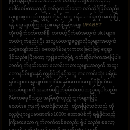
ပြီး၊ အွန်လိုင်းလောင်းကစား ဝဘ်ဆိုက်များအားလုံးကို
ပေါင်းစပ်ထားသည့် တစ်ခုတည်းသော ဝဘ်ဆိုဒ်ဖြစ်သည်။
လူများစွာသည် ကျွန်ုပ်တို့နှင့်အတူ ဝန်ဆောင်မှုကို အသုံးပြု
ရန် ရွေးချယ်ကြသည်။ နေ့စဉ်နှင့်အမျှ၊
UFABET
တိုက်ရိုက်ဝဘ်ကာစီနို၊ တကယ့်ပိုက်ဆံအတွက် slot များ၊
ဘတ်ဂျက်နည်းပြီး အလွယ်တကူငွေရှာလိုသူများအတွက်
သင့်လျော်သည်။ စလော့ဂိမ်းများကစားခြင်းဖြင့် ငွေရှာ
နိုင်သည်။ ပြီးတော့ ကျွန်တော်တို့ရဲ့ ဝဘ်ဆိုဒ်က်ကအဖြေပါ။
ဘတ်ဂျက်နည်းသော လောင်းကစားသူများအတွက် အထူး
ဘောနပ်စ်များနှင့် ကျွန်ုပ်တို့နှင့်အတူ အကောင်းဆုံး ပရိုမိုး
ရှင်းများ။ ရွေးချယ်စရာဂိမ်း နှစ်ထောင်ကျော်ရှိပြီး ဂိမ်း
အသစ်များကို အဆက်မပြတ်မွမ်းမံထပ်ထည့်နေပါသည်။
ဂိမ်းတစ်ခုစီသည် အနိမ့်ဆုံးလှည့်ကွက်များဖြင့်
လောင်းကြေးကို စတင်နိုင်သည်။ ထို့အပြင်သင်သည် ထို
လှည့်ဖျားမှုပမာဏ၏ x1000x ဘောနပ်စ်ကို ရရှိနိုင်သည့်
ကြီးမားသော ဂျက်ကက်တစ်ခုလည်း ရှိပါသည်။ စလော့