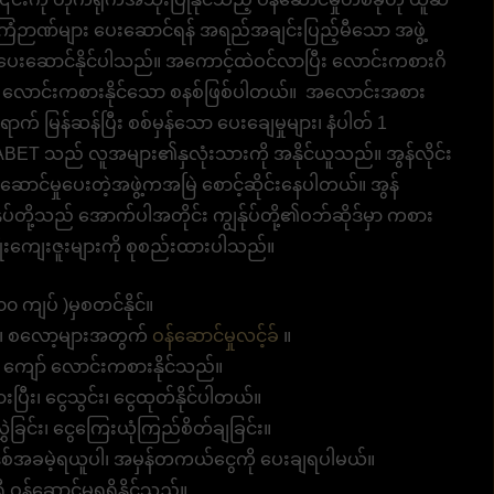
 အကြံဉာဏ်များ ပေးဆောင်ရန် အရည်အချင်းပြည့်မီသော အဖွဲ့
ျား ပေးဆောင်နိုင်ပါသည်။ အကောင့်ထဲဝင်လာပြီး လောင်းကစားဂိ
ေးညီ လောင်းကစားနိုင်သော စနစ်ဖြစ်ပါတယ်။ အလောင်းအစား
က် မြန်ဆန်ပြီး စစ်မှန်သော ပေးချေမှုများ၊ နံပါတ် 1
BET သည် လူအများ၏နှလုံးသားကို အနိုင်ယူသည်။ အွန်လိုင်း
ဆောင်မှုပေးတဲ့အဖွဲ့ကအမြဲ စောင့်ဆိုင်းနေပါတယ်။ အွန်
ုပ်တို့သည် အောက်ပါအတိုင်း ကျွန်ုပ်တို့၏ဝဘ်ဆိုဒ်မှာ ကစား
ိုးကျေးဇူးများကို စုစည်းထားပါသည်။
 ကျပ် )မှစတင်နိုင်။
ား၊ စလော့များအတွက်
ဝန်ဆောင်မှုလင့်ခ်
။
 ကျော် လောင်းကစားနိုင်သည်။
းပြီး၊ ငွေသွင်း၊ ငွေထုတ်နိုင်ပါတယ်။
ဲခြင်း၊ ငွေကြေးယုံကြည်စိတ်ချခြင်း။
်အခမဲ့ရယူပါ၊ အမှန်တကယ်ငွေကို ပေးချရပါမယ်။
ဝန်ဆောင်မှုရရှိနိုင်သည်။