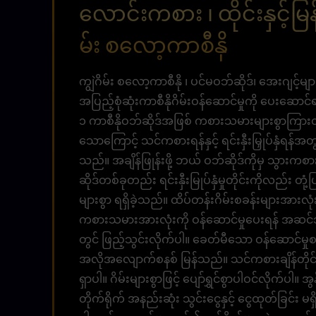
လောင်းကစား ၊ ထိုင်းနှင့်မြန
မ်း စလော့ကာစီနို
ကျွဲဂိမ်း စလော့ကာစီနို ၊ ​​ပင်မဝဘ်ဆိုဒ်၊ အေးဂျင့်
အပြည့်စုံဆုံးကာစီနိုဂိမ်းဝန်ဆောင်မှုကို ပေးဆော
၁ ကာစီနိုဝဘ်ဆိုဒ်အဖြစ် ကစားသမားများစွာကြားတွင
သောကြောင့် သင်ကစားရန်နှင့် ရင်းနှီးမြှုပ်နှံရန်
သည်။ အချိန်ဖြုန်းဖို့ ဘယ် ဝဘ်ဆိုဒ်ကိုမှ သွားကစ
ဆိုဒ်တစ်ခုတည်း ရင်းနှီးမြုပ်နှံမှုတိုင်းကိုလည်း တုံ
များစွာ ရရှိခဲ့သည်။ ထိပ်တန်းဂိမ်းစခန်းများအားလ
ကစားသမားအားလုံးကို ဝန်ဆောင်မှုပေးရန် အဆင်သင့
တွင် ဖြည့်သွင်းလိုက်ပါ။ ခေတ်မီသော ဝန်ဆောင်မှုစန
အလိုအလျောက်စနစ် မြန်သည်။ သင်ကစားချိန်တိုင်း၊ ရင်
ရှာပါ။ ဂိမ်းများစွာဖြင့် ပျော်ရွှင်စွာပါဝင်လိုက်ပါ
တိုက်ရိုက် အနည်းဆုံး သွင်းငွေနှင့် ငွေထုတ်ခြင်း မရှ