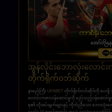
အွန်လိုင်းဘောလုံးလောင်
တိုက်ရိုက်ဝဘ်ဆိုက်
နာမည်ကြီး
UFABET
တိုက်ရိုက်ဝဘ်ဆိုဒ်ကို ပေးဖိ
လောင်းကစားဝန်ဆောင်မှုကို မည်သည့်ဝန်ဆောင်မှု
စု၏ လိုအပ်ချက်များနှင့် ကိုက်ညီသော ဘောလုံးလော
သည်။ 10 စက္ကန့်အတွင်း အခမဲ့ ငွေလွှဲပေးချေရုံဖြင့