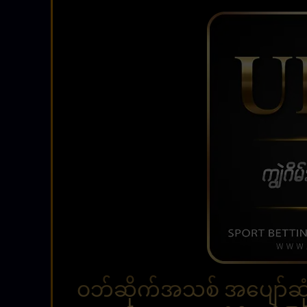
ဝဘ်ဆိုက်အသစ် အပျော်ဆုံး