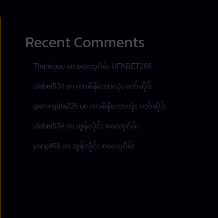
Recent Comments
Thankooo
on
စလော့ဂိမ်း UFABET286
ufabet534
on
ကာစီနိုဘောလုံး ဝဘ်ဆိုဒ်
gamingufa226
on
ကာစီနိုဘောလုံး ဝဘ်ဆိုဒ်
ufabet534
on
အွန်လိုင်း စလော့ဂိမ်း
yang456
on
အွန်လိုင်း စလော့ဂိမ်း