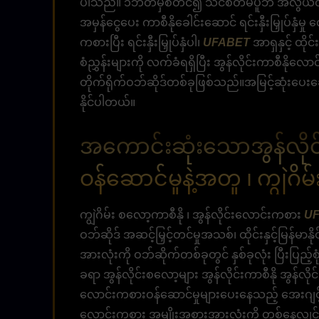
ပါသည်။ ၁ဘတ်မှစတင်၍ သင်စိတ်မပူဘဲ အလွယ်တကူင
အမှန်ငွေပေး ကာစီနိုခေါင်းဆောင် ရင်းနှီးမြှုပ်
ကစားပြီး ရင်းနှီးမြှုပ်နှံပါ၊
UFABET
အာရှနှင့် ထိုင်
စံညွှန်းများကို လက်ခံရရှိပြီး အွန်လိုင်းကာစီနို
တိုက်ရိုက်ဝဘ်ဆိုဒ်တစ်ခုဖြစ်သည်။အမြင့်ဆုံးပေးချေ
နိုင်ပါတယ်။
အကောင်းဆုံးသောအွန်လိုင်
ဝန်ဆောင်မှုနဲ့အတူ ၊ ကျွဲဂိမ
ကျွဲဂိမ်း စလော့ကာစီနို ၊ ​​အွန်လိုင်းလောင်းကစား
U
ဝဘ်ဆိုဒ် အဆင့်မြှင့်တင်မှုအသစ်၊ ထိုင်းနှင့်မြန်မာနို
အားလုံးကို ဝဘ်ဆိုက်တစ်ခုတွင် နှစ်ခုလုံး ပြီးပြည
ခရာ အွန်လိုင်းစလော့များ အွန်လိုင်းကာစီနို အွန်လ
လောင်းကစားဝန်ဆောင်မှုများပေးနေသည့် အေးဂျင့်မ
လောင်းကစား အမျိုးအစားအားလုံးကို တစ်နေ့လျှင် 24 နာရီ