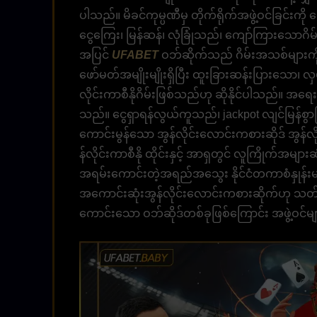
ပါသည်။ မိခင်ကုမ္ပဏီမှ တိုက်ရိုက်အဖွဲ့ဝင်ခြင်းကိ
ငွေကြေး၊ မြန်ဆန်၊ လုံခြုံသည်၊ ကျော်ကြားသောဂိမ်း
အပြင်
UFABET
ဝဘ်ဆိုက်သည် ဂိမ်းအသစ်များကိ
ဖော်မတ်အမျိုးမျိုးရှိပြီး ထူးခြားဆန်းပြားသော
လိုင်းကာစီနိုဂိမ်းဖြစ်သည်ဟု ဆိုနိုင်ပါသည်။ အရေ
သည်။ ငွေရှာရန်လွယ်ကူသည်၊ jackpot လျင်မြ
ကောင်းမွန်သော အွန်လိုင်းလောင်းကစားဆိုဒ် အွန်လ
န်လိုင်းကာစီနို ထိုင်းနှင့် အာရှတွင် လူကြိုက်အမျာ
အရမ်းကောင်းတဲ့အရည်အသွေး နိုင်ငံတကာစံနှုန်းများ
အကောင်းဆုံးအွန်လိုင်းလောင်းကစားဆိုက်ဟု သတ်
ကောင်းသော ဝဘ်ဆိုဒ်တစ်ခုဖြစ်ကြောင်း အဖွဲ့ဝင်မ