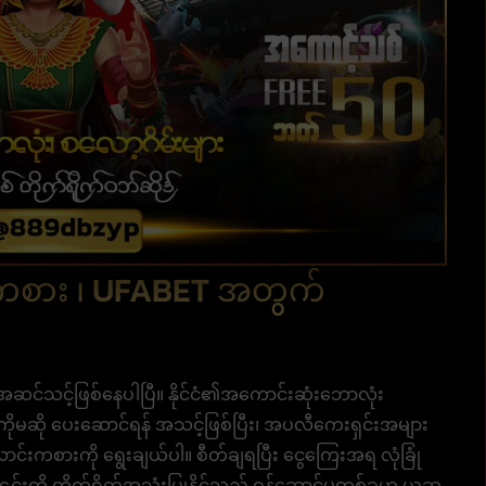
းကစား ၊ UFABET အတွက်
ု့ အဆင်သင့်ဖြစ်နေပါပြီ။ နိုင်ငံ၏အကောင်းဆုံးဘောလုံး
ကိုမဆို ပေးဆောင်ရန် အသင့်ဖြစ်ပြီး၊ အပလီကေးရှင်းအများ
င်းကစားကို ရွေးချယ်ပါ။ စီတ်ချရပြီး ငွေကြေးအရ လုံခြုံ
် ၎င်းကို တိုက်ရိုက်အသုံးပြုနိုင်သည့် ဝန်ဆောင်မှုတစ်ခုဟု ယူဆ