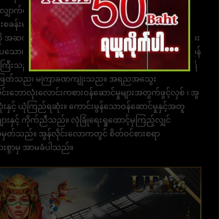
ု လျှောက်ထားပါ။ ပရိုမိုးရှင်းတွေအများကြီး တည်ငြိမ်သော
စခန်းများမှရွေးချယ်ရန်ဂိမ်းရာပေါင်းများစွာရှိသည်။ ထို့
ု အဆက်မပြတ် အပ်ဒိတ်လုပ်မည်ဖြစ်သည်။ ရွေးချယ်ရန် ဂိမ်း
၊ လှပသော၊ ခေတ်မီပြီး ထူးခြားသည်။ ၎င်းသည် အကောင်းဆုံးအွန်
းကြီးသည်မှာ ဂိမ်းတစ်ခုစီတွင် ရိုးရှင်းသောကစားနည်းလည်းရှိ
န်စွာဖြတ်သည်၊ မကြာခဏကျိုးသည်။ အရည်အသွေး
ိုင်းဘောလုံးလောင်းကစားဝန်ဆောင်မှုများအတွက်ဖွင့်လှစ် ၊ အွ
းဆုံးနှင့် ယုံကြည်ရဆုံး။ ကောင်းမွန်သောဝန်ဆောင်မှုနှင့်အတူ
နှင့် ကိုက်ညီသည်။ လုံခြုံရေးရှုထောင့်မှကြည့်လျှင်
မှတ်သည်။ အွန်လိုင်းလောကတွင် စိတ်ဝင်စားစရာ
ျားစွာမှ အာမခံပါသည်။