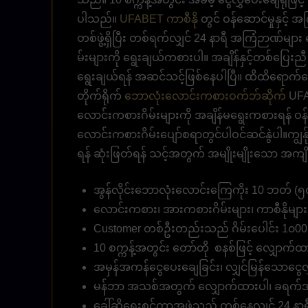
ပါသည်။
UFABET ကာစီနို
တွင် ဝန်ဆောင်မှုနှင့်
တစ်ဖွဲ့ရှိပြီး တစ်ရက်လျှင် 24 နာရီ အကြံဉာဏ်မ
မ်းများကို ရွေးချယ်ကစားပါ။ အချိန်နှင့်တစ်ပြ
ရွေးချယ်ရန် အဆင်သင့်ဖြစ်နေပါပြီ။ ထိထိရောက်ရော
တိုက်ရိုက်
ဘောလုံးလောင်းကစားဝက်ဘ်ဆိုက်
UFA
လောင်းကစားဂိမ်းများကို အချိန်မရွေးကစားရန် ဝန်
လောင်းကစားဂိမ်းပျော်စရာတွင်ပါဝင်ဆင်နွဲပါ။ကျွန်
ရန် ဆုံးဖြတ်ရန် သင့်အတွက် အမျိုးမျိုးသော အကျ
အွန်လိုင်းဘောလုံးလောင်းကြေကိုး 10 ဘတ် (၅၀၀
လောင်းကစား၊ အားကစားဂိမ်းများ၊ ကာစီနိုမျ
Customer တစ်ဦးတည်းသည် ဂိမ်းပေါင်း 1၀00
10 စက္ကန့်အတွင်း တော်တို စနစ်ဖြင့် လျှောက်ထာ
အမှန်အကန်ငွေပေးချေခြင်း၊ လျှင်မြန်သောငွေလွှ
မန်ဘာ အသစ်အတွက် လျှောက်ထားပါ၊ ခရက်ဒစ
ခေါ်ဆိုရေးစင်တာအဖွဲ့သည် တစ်နေ့လျှင် 24 နာရီ 