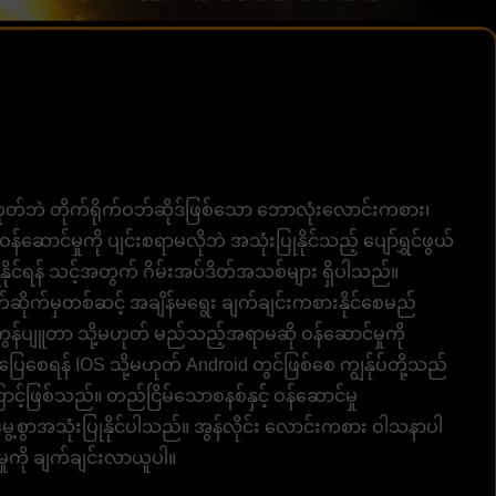
့်မဟုတ်ဘဲ တိုက်ရိုက်ဝဘ်ဆိုဒ်ဖြစ်သော ဘောလုံးလောင်းကစား၊
ဆောင်မှုကို ပျင်းစရာမလိုဘဲ အသုံးပြုနိုင်သည့် ပျော်ရွှင်ဖွယ်
ြုနိုင်ရန် သင့်အတွက် ဂိမ်းအပ်ဒိတ်အသစ်များ ရှိပါသည်။
ဆိုက်မှတစ်ဆင့် အချိန်မရွေး ချက်ချင်းကစားနိုင်စေမည်
်း၊ ကွန်ပျူတာ သို့မဟုတ် မည်သည့်အရာမဆို ဝန်ဆောင်မှုကို
ြေစေရန် IOS သို့မဟုတ် Android တွင်ဖြစ်စေ ကျွန်ုပ်တို့သည်
ောင့်ဖြစ်သည်။ တည်ငြိမ်သောစနစ်နှင့် ဝန်ဆောင်မှု
ေ့စွာအသုံးပြုနိုင်ပါသည်။ အွန်လိုင်း လောင်းကစား ဝါသနာပါ
်မှုကို ချက်ချင်းလာယူပါ။