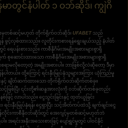
်မာတွင်နံပါတ် ၁ ဝဘ်ဆိုဒ်၊ ကျွဲဂိ
များမှတစ်ဆင့်မဟုတ် တိုက်ရိုက်ဝဘ်ဆိုဒ်၊
UFABET
သည်
င်ရန် ဖွင့်လှစ်ထားသည်။ လူတိုင်းကစားရန်ရွေးချယ်သည့် နံပါတ်
် ရေပန်းစားသည်။ ကာစီနိုဂိမ်းအမျိုးအစားများစွာရှိ
အတွက် စုဆောင်းထားသော ကာစီနိုဂိမ်းအမျိုးအစားများစွာရှိ
ားစရာမလိုတော့တဲ့ အမျိုးအစားပါ။ ဘာဖြစ်လို့လဲဆိုတော့ ဒီမှာ
့ပြန်ပါတယ်။ ထို့ကြောင့် ရင်းနှီးမြုပ်နှံသူများအကြား ယုံကြည်မှု
ုံးနှင့် ချိတ်ဆက်ထားသော တိုက်ရိုက်ဝဘ်ဆိုက်တစ်ခု။
်ဖြစ်ပြီ၊ ၎င်းတို့၏ဆန္ဒအားလုံးကို ဝဘ်ဆိုက်တစ်ခုတည်း
စ်ဖြင့် လာပါသည်။ ငွေသွင်းခြင်းနှင့် ထုတ်ယူခြင်း
းနှီးမြုပ်နှံရန်၊ ငွေရှာပြီး သင့်အိတ်ကပ်ထဲသို့ ချက်ချင်းငွေ
။ အွန်လိုင်းကာစီနိုဝဘ်ဆိုဒ်တွင် အေးဂျင့်မှတစ်ဆင့်မဟုတ်ဘဲ
ိပါ။ အရင်းအနှီးအသေးစားဖြင့် ပျော်ရွှင်မှုတွင် ပါဝင်နိုင်