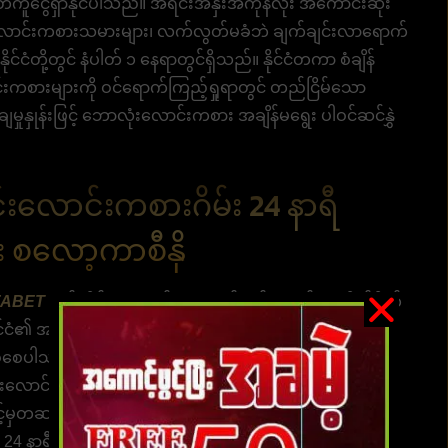
ွေရှာနိုင်ပါသည်။ အရင်းအနှီးအကုန်လုံး အကောင်းဆုံး
နှံမှု လောင်းကစားသမားများ၊ လက်လွတ်မခံဘဲ ချက်ချင်းလာရောက်
းနိုင်ငံတို့တွင် နံပါတ် ၁ နေရာတွင်ရှိသည်။ နိုင်ငံတကာ စံချိန်
လောင်းကစားများကို ဝင်ရောက်ကြည့်ရှုရာတွင် တည်ငြိမ်သော
မှုနှုန်းဖြင့် ဘောလုံးလောင်းကစား အချိန်မရွေး ပါဝင်ဆင်နွှဲ
းလောင်းကစားဂိမ်း 24 နာရီ
်း စလော့ကာစီနို
FABET
ဝဘ်ဆိုဒ်၊ အေးဂျင့်များမှတစ်ဆင့်မဟုတ်ဘဲ တိုက်ရိုက်
င်ငံ၏ အကျော်ကြားဆုံး ပရိုမိုးရှင်း၊ နံပါတ် 1၊ ဝန်ဆောင်မှု
့်စုံစေပါသည်။ အွန်လိုင်းဘောလုံးလောင်းကစား အွန်လိုင်း ဘာ့
ိုင်းလောင်းကစားမိခင်ကုမ္ပဏီမှ တိုက်ရိုက်လျှောက်ထားပါ။
ှတဆင့်မဟုတ်ပါ။ အွန်လိုင်းအားကစားနှင့် ကာစီနို
ဖွင့်ပြီး iOS နှင့် Android ဖုန်းနှစ်မျိုးလုံးတွင် ပံ့ပိုးပေး