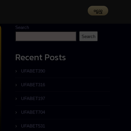
၀င္မည္
Search
Search
Recent Posts
UFABET390
UFABET316
UFABET197
UFABET704
UFABET531