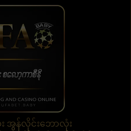
 အွန်လိုင်းဘောလုံး