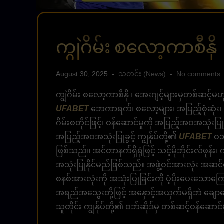
ကျွဲဂိမ်း စလော့ကာစီနို
August 30, 2025
သတင်း (News)
No comments
ကျွဲဂိမ်း စလော့ကာစီနို ၊ ​​အေးဂျင့်များမှတစ်ဆင
UFABET
ဘေကာရက်၊ စလော့များ၊ အပြည့်စုံဆုံး၊ ဝန်
ဂိမ်းစတိုင်ဖြင့်၊ ဝန်ဆောင်မှုကို အပြည့်အဝအသုံးပ
အပြည့်အဝအသုံးပြုခွင့် ကျွန်ုပ်တို့၏
UFABET
ဝဘ်
ဖြစ်သည်။ အင်တာနက်ရှိရုံဖြင့် သင့်မိုဘိုင်းလ်ဖုန
အသုံးပြုနိုင်မည်ဖြစ်သည်။ အဖွဲ့ဝင်အားလုံး အဆင်ပ
စနစ်အားလုံးကို အသုံးပြုခြင်းကို ပံ့ပိုးပေးသောကြ
အရည်အသွေးတို့ဖြင့် အနှောင့်အယှက်မရှိဘဲ ချောမွ
သူတိုင်း ကျွန်ုပ်တို့၏ ဝဘ်ဆိုဒ်မှ တစ်ဆင့်ဝန်ဆောင