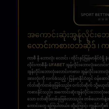
အကောင်းဆုံးအွန်လိုင်းဘေ
လောင်းကစားဝဘ်ဆိုဒ် ၊ ကာ
ကာစီ နို ဘောလုံး လောင်း ၊ ထိုင်းနှင့်မြန်မာနိုင်ငံ
လိုင်းကာစီနို၊
UFABET
အွန်လိုင်းဘောလုံးလောင်းက
အွန်လိုင်းဘောလုံးလောင်းကစား၊ အွန်လိုင်းဘောလ
အားလုံးကို လက်ခံသည့် ၊ မြန်မာနိုင်ငံတွင် ဝန်ဆေ
က်ဘ်ဆိုက်တစ်ခုဖြစ်သည်။ ဝက်ဘ်ဆိုက် သို့မဟုတ် သင
ကစားနိုင်သည်။ အကောင်းဆုံးအွန်လိုင်းဘောလုံး
သော ဝဘ်ဆိုဒ်တစ်ခုဖြစ်လာသည်။ တစ်ယောက်နဲ့
ကောင်းတွေ ရကြပါတယ်။ ထို့ကြောင့်၊ ကျွန်ုပ်တိ