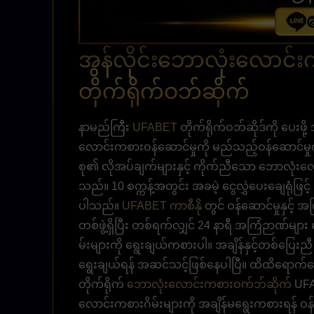
အွန်လိုင်းဘောလုံးလောင်
တိုက်ရိုက်ဝဘ်ဆိုက်
နာမည်ကြီး
UFABET
တိုက်ရိုက်ဝဘ်ဆိုဒ်ကို ပေးဖိ
လောင်းကစားဝန်ဆောင်မှုကို မည်သည့်ဝန်ဆောင်မှု
စု၏ လိုအပ်ချက်များနှင့် ကိုက်ညီသော ဘောလုံးလော
သည်။ 10 စက္ကန့်အတွင်း အခမဲ့ ငွေလွှဲပေးချေရုံဖြင့
ပါသည်။
UFABET ကာစီနို
တွင် ဝန်ဆောင်မှုနှင့်
တစ်ဖွဲ့ရှိပြီး တစ်ရက်လျှင် 24 နာရီ အကြံဉာဏ်မ
မ်းများကို ရွေးချယ်ကစားပါ။ အချိန်နှင့်တစ်ပြ
ရွေးချယ်ရန် အဆင်သင့်ဖြစ်နေပါပြီ။ ထိထိရောက်ရော
တိုက်ရိုက်
ဘောလုံးလောင်းကစားဝက်ဘ်ဆိုက်
UFA
လောင်းကစားဂိမ်းများကို အချိန်မရွေးကစားရန် ဝန်