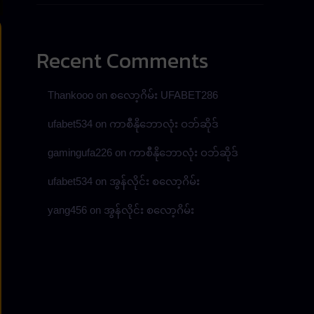
Recent Comments
Thankooo
on
စလော့ဂိမ်း UFABET286
ufabet534
on
ကာစီနိုဘောလုံး ဝဘ်ဆိုဒ်
gamingufa226
on
ကာစီနိုဘောလုံး ဝဘ်ဆိုဒ်
ufabet534
on
အွန်လိုင်း စလော့ဂိမ်း
yang456
on
အွန်လိုင်း စလော့ဂိမ်း