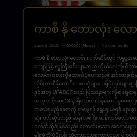
ကာစီ နို ဘောလုံး လော
June 2, 2025
သတင်း (News)
No comments
ကာစီ နို ဘောလုံး လောင်း ၊ ဝဘ်ဆိုဒ်တွင် ကမ္ဘာ့အဆ
ကျော်ဖြင့် လူကြီးမင်းများသည် ကိုယ်ရေးကိုယ်တာ
လောင်းကစားကိုထောက်ပံ့ပေးသည်။ အင်တာနက်မှတစ်
လိုင်းကာစီနိုလောင်းကစားရုံများ၊ ပရိုမိုးရှင်းများစ
နှင့်အတူ
UFABET
သည် ပြဿနာများကိုဖြေရှင်းရန်
အတူ သင့်အား 24 နာရီပတ်လုံး ဝန်ဆောင်မှုပေးလ
ကစားရမည့်နေရာကို ရှာဖွေရန် ရွေးချယ်ရန် များ
ဆုံး ဝဘ်ဆိုဒ်သည် ဆန်းသစ်ပြီး ဆန်းသစ်သော ဟေ
ဝက်ဘ်ဆိုဒ်ဖြစ်သည်။ တောက်ပသော အရောင်များ
မျိုးစုံကို ပံ့ပိုးပါ။ ထိုင်းဘာသာစကားလည်း ပါဝ