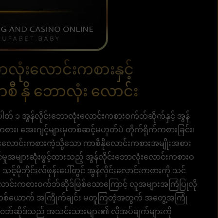
ာလုံးလောင်းကစားနှင့်
စီ နို ဘောလုံး လောင်း
ရှိ နံပါတ် ၁ အွန်လိုင်းဘောလုံးလောင်းကစားဝက်ဘ်ဆိုက်နှင့် အွန်
စား၊ အေးဂျင့်များမှတစ်ဆင့်မဟုတ်ပဲ တိုက်ရိုက်ကစားခြင်း၊
ုံးလောင်းကစားကဲ့သို့သော ကာစီနိုလောင်းကစားအမျိုးအစား
ာင်မှုအများဆုံးဖွင့်ထားသည့် အွန်လိုင်းဘောလုံးလောင်းကစားဝ
့်မိုဘိုင်းလ်ဖုန်းပေါ်တွင် အွန်လိုင်းလောင်းကစားကို သင်
လောင်းကစားဝက်ဘ်ဆိုဒ်ဖြစ်သောကြောင့် လူအများအကြံပြုလို
တစ်ယောက် အကြိုက်ချင်း မတူကြတဲ့အတွက် အတွေ့အကြုံ
ု့၏ ၀ဘ်ဆိုဒ်သည် အသင်းသားများ၏ လိုအပ်ချက်များကို