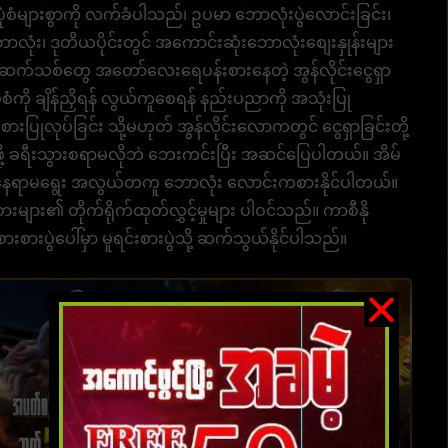
ံများစွာကို လက်ခံပါသည်၊ ဥပမာ ဘောလုံးပွဲလောင်းခြင်း၊
ဘောလုံး၊ ဒုတိယပိုင်းတွင် အကောင်းဆုံးဘောလုံးစျေးနှုန်းများ
ုးဆက်သစ်တွေ အတော်လေးရေပန်းစားနေတဲ့ အွန်လိုင်းငွေရှာ
ကို ချိန်ညှိရန် လွယ်ကူစေရန် နည်းပညာကို အသုံးပြု
းပြုလုပ်ခြင်း သို့မဟုတ် အွန်လိုင်းလောကတွင် ငွေရှာခြင်းတို့
ဖို့ ခရီးသွားစရာမလိုဘဲ ဘေးကင်းပြီး အဆင်ပြေပါတယ်။ အိမ်
ရွေး နေရာမရွေး အလွယ်တကူ ဘောလုံး လောင်းကစားနိုင်ပါတယ်။
များ၏ တိုက်ရိုက်ထုတ်လွှင့်မှုများ ပါဝင်သည်။ ကာစီနို
းပွဲပေါ်မှာ မူရင်းစားပွဲသို့ ဆက်သွယ်နိုင်ပါသည်။