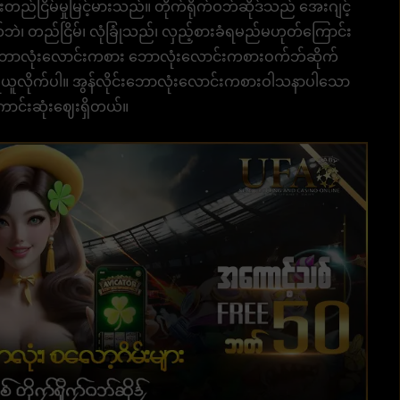
တည်ငြိမ်မှုမြင့်မားသည်။ တိုက်ရိုက်ဝဘ်ဆိုဒ်သည် အေးဂျင့်
်ဘဲ၊ တည်ငြိမ်၊ လုံခြုံသည်၊ လှည့်စားခံရမည်မဟုတ်ကြောင်း
းဘောလုံးလောင်းကစား ဘောလုံးလောင်းကစားဝက်ဘ်ဆိုက်
ုပင် ရယူလိုက်ပါ။ အွန်လိုင်းဘောလုံးလောင်းကစားဝါသနာပါသော
ာင်းဆုံးဈေးရှိတယ်။