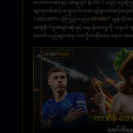
လောင်းကစားနှင့် အာရှတွင် နံပါတ် 1 သည် ငွေကြေး
များမှတစ်ဆင့် မသွားပါ။ အေးဂျင့်မှတစ်ဆင့်မဟုတ
1,000,000% ယုံကြည်သည်။
UFABET
အွန်လိုင်
အာရုံစိုက်မှုအများဆုံးနှင့် ရေပန်းစားမှုကို ယခ
ဖောက်သည်များထံမှ ဘာလို့လဲဆိုတော့ ရေက အကေ