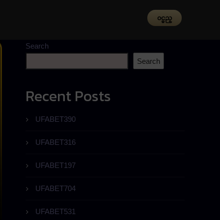
၀င္မည္
Search
Search
Recent Posts
UFABET390
UFABET316
UFABET197
UFABET704
UFABET531