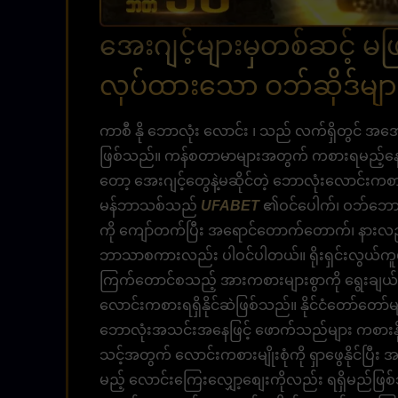
အေးဂျင့်များမှတစ်ဆင့် မဖြ
လုပ်ထားသော ဝဘ်ဆိုဒ်များ 
ကာစီ နို ဘောလုံး လောင်း ၊ သည် လက်ရှိတွင် အအေ
ဖြစ်သည်။ ကန်စတာမာများအတွက် ကစားရမည့်နေရာကို 
တော့ အေးဂျင့်တွေနဲ့မဆိုင်တဲ့ ဘောလုံးလောင်း
မန်ဘာသစ်သည်
UFABET
၏ဝင်ပေါက်၊ ဝဘ်ဘောလုံ
ကို ကျော်တက်ပြီး အရောင်တောက်တောက်၊ နားလည်လွယ်
ဘာသာစကားလည်း ပါဝင်ပါတယ်။ ရိုးရှင်းလွယ်က
ကြက်တောင်စသည့် အားကစားများစွာကို ရွေးချယ
လောင်းကစားရရှိနိုင်ဆဲဖြစ်သည်။ နိုင်ငံတော်တော်မ
ဘောလုံးအသင်းအနေဖြင့် ဖောက်သည်များ ကစားနိုင
သင့်အတွက် လောင်းကစားမျိုးစုံကို ရှာဖွေနိုင်ပ
မည့် လောင်းကြေးလျှော့စျေးကိုလည်း ရရှိမည်ဖြစ်သည်။ 