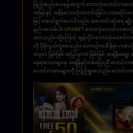
ဖြည့်ဆည်းပေးရန်အတွက် ဘောလုံးလောင်းကစားပုံစ
အမြင့်နှင့် အနိမ့်ဘောလုံးလောင်းခြင်း၊ ပထမပိုင်း
ဖြင့် ဆောင်ရွက်ပေးပါသည်။ အကောင်းဆုံးရေ မျိ
နည်းအသစ်ပါ။
UFABET
ဘောလုံးလောင်းကစားပုံစံ
ထားသည်။ ထို့ကြောင့် အွန်လိုင်းဘောလုံးလောင်းကစာ
ကို ပိုမိုလွယ်ကူစေသည်။ တကယ့်ကာစီနိုမှာ ကစား
ထဲမှာပဲ ဖြစ်ဖြစ် အပြင်မှာဘဲ ဖြစ်ဖြစ် အချိန်မ
နေရာဒေသများမှ အချိန်နှင့်တစ်ပြေးညီ လောင်းကစား
လောင်းကစားများကို ကြည့်ရှုစေသည်။ လောင်းကစားစာ