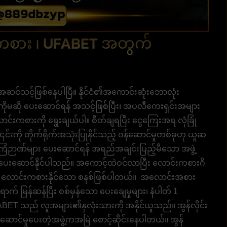
းကစား ၊ UFABET အတွက်
ု့ အဆင်သင့်ဖြစ်နေပါပြီ။ နိုင်ငံ၏အကောင်းဆုံးဘောလုံး
ကိုမဆို ပေးဆောင်ရန် အသင့်ဖြစ်ပြီး၊ အပလီကေးရှင်းအများ
င်းကစားကို ရွေးချယ်ပါ။ စီတ်ချရပြီး ငွေကြေးအရ လုံခြုံ
် ၎င်းကို တိုက်ရိုက်အသုံးပြုနိုင်သည့် ဝန်ဆောင်မှုတစ်ခုဟု ယူဆ
 အကြံဉာဏ်များ ပေးဆောင်ရန် အရည်အချင်းပြည့်မီသော အဖွဲ့
ျား ပေးဆောင်နိုင်ပါသည်။ အကောင့်ထဲဝင်လာပြီး လောင်းကစားဂိ
ေးညီ လောင်းကစားနိုင်သော စနစ်ဖြစ်ပါတယ်။ အလောင်းအစား
က် မြန်ဆန်ပြီး စစ်မှန်သော ပေးချေမှုများ၊ နံပါတ် 1
BET သည် လူအများ၏နှလုံးသားကို အနိုင်ယူသည်။ အွန်လိုင်း
ဆောင်မှုပေးတဲ့အဖွဲ့ကအမြဲ စောင့်ဆိုင်းနေပါတယ်။ အွန်