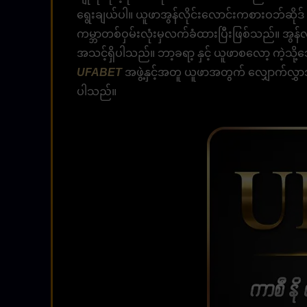
ရွေးချယ်ပါ။ ယူဖာအွန်လိုင်းလောင်းကစားဝဘ်ဆိုဒ်
ကမ္ဘာတစ်ဝှမ်းလုံးမှလက်ခံထားပြီးဖြစ်သည်။ အွန်လိ
အသင့်ရှိပါသည်။ ဘာ့ခရာ့ နှင့် ယူဖာစလော့ ကဲ့သို
UFABET
အဖွဲ့နှင့်အတူ ယူဖာအတွက် လျှောက်လွှာအသ
ပါသည်။