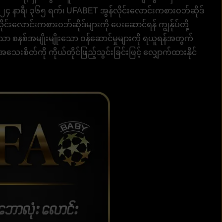
 ၂၄ နာရီ၊ ၃၆၅ ရက်၊ UFABET အွန်လိုင်းလောင်းကစားဝဘ်ဆိုဒ်
ုင်းလောင်းကစားဝဘ်ဆိုဒ်များကို ပေးဆောင်ရန် ကျွန်ုပ်တို့
့သော စနစ်အမျိုးမျိုးသော ဝန်ဆောင်မှုများကို ရယူရန်အတွက်
ေးစိတ်ကို ကိုယ်တိုင်ဖြည့်သွင်းခြင်းဖြင့် လျှောက်ထားနိုင်