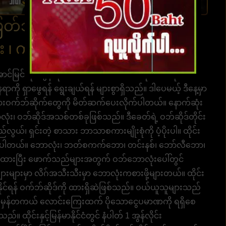
တ်သန်းဘဲ ကျွန်ုပ်တို့၏ တွဲဖက်
၊ ကာစီ နို ဘောလုံး လောင်း
ာင်မြင်ဆုံး အွန်လိုင်းလောင်းကစားဝက်ဘ်ဆိုက်တစ်ခု
ရှာဖွေရန် ရွေးချယ်ရန် များစွာရှိသည်။ ဒါပေမယ့် ဒီနေ့မှာ
ကစားဝက်ဘ်ဆိုက်တွေကို မိတ်ဆက်ပေးလိုက်ပါတယ်။ နောက်ဆုံး
း၊ ဝဘ်ဆိုဒ်အသစ်တစ်ခုဖြစ်သည်။ ဒီခေတ်ရဲ့ ဝဘ်ဆိုဒ်တိုင်း
၊ ရှင်းတဲ့ စာသား ဘာသာစကားမျိုးစုံကို ပံ့ပိုးပါ။ ထိုင်း
ူပါတယ်။ ဘောလုံး၊ ဘတ်စကက်ဘော၊ တင်းနစ်၊ ဘော်လီဘော၊
်ထားပြီး ဖောက်သည်များအတွက် ဝဘ်ဘောလုံးပေါ်တွင်
ျားများမှာ လိဂ်အသီးသီးမှာ ဘောလုံးကစားဖို့များတယ်။ ထိုင်း
်ရန် ဝက်ဘ်ဆိုဒ်ကို ထားရှိဆဲဖြစ်သည်။ ဝယ်ယူသူများသည်
ြီး အမှန်တကယ် လောင်းကြေးထက် ပိုသောငွေပမာဏကို ရရှိစေ
ထိုင်းနှင့်မြန်မာနိုင်ငံတွင် နံပါတ် 1 အွန်လိုင်း