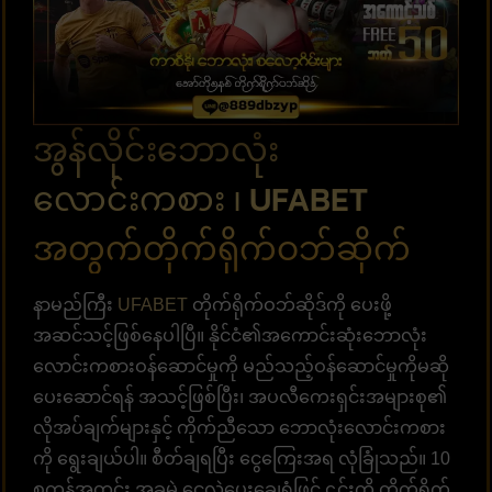
အွန်လိုင်းဘောလုံး
လောင်းကစား ၊ UFABET
အတွက်တိုက်ရိုက်ဝဘ်ဆိုက်
နာမည်ကြီး
UFABET
တိုက်ရိုက်ဝဘ်ဆိုဒ်ကို ပေးဖို့
အဆင်သင့်ဖြစ်နေပါပြီ။ နိုင်ငံ၏အကောင်းဆုံးဘောလုံး
လောင်းကစားဝန်ဆောင်မှုကို မည်သည့်ဝန်ဆောင်မှုကိုမဆို
ပေးဆောင်ရန် အသင့်ဖြစ်ပြီး၊ အပလီကေးရှင်းအများစု၏
လိုအပ်ချက်များနှင့် ကိုက်ညီသော ဘောလုံးလောင်းကစား
ကို ရွေးချယ်ပါ။ စီတ်ချရပြီး ငွေကြေးအရ လုံခြုံသည်။ 10
စက္ကန့်အတွင်း အခမဲ့ ငွေလွှဲပေးချေရုံဖြင့် ၎င်းကို တိုက်ရိုက်