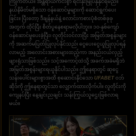
ကြိုက်တယ်။ အန္တရာယ်ကင်းစွာ ရင်းနှီးမြုပ်နှံနိုင်ရမည်။
နယ်နိမိတ်မရှိသော ဝန်ဆောင်မှုများကို ဆောင်ရွက်ပေး
ခြင်း။ ပြီးတော့ ဒီချန်နယ်နဲ့ လောင်းကစားပုံစံတစ်ခုခု
အတွက် ထိုင်ပြီး စိတ်ပူနေစရာမလိုပါဘူး။ ၁၀-နှစ်ကျော်
ဝန်ဆောင်မှုပေးခဲ့ပြီး၊ လူတိုင်းဝင်လာပြီး အမြတ်အစွန်းများ
ကို အဆက်မပြတ်ပြုလုပ်နိုင်သည်၊ ငွေပေးငွေယူပြုလုပ်ရန်
လာမည့် အလောင်းအစားများထည့်ကာ အနည်းငယ်လှည့်
ဖျားရုံသာဖြစ်သည်။ သင့်အကောင့်ထဲသို့ အခက်အခဲမရှိဘဲ
အမြတ်အစွန်းများရယူနိုင်ပါသည်။ ဤနေရာတွင် ဆုငွေ
သန်းပေါင်းများစွာအထိ စုဆောင်းနိုင်သော
UFABET
ဝဘ်
ဆိုဒ်ကို ဤနေရာတွင်သာ လျှောက်ထားလိုက်ပါ။ လူတိုင်းကို
ကျေနပ်ပြီး နေ့ချင်းညချင်း သန်းကြွယ်သူဌေးဖြစ်လာရ
မယ်။