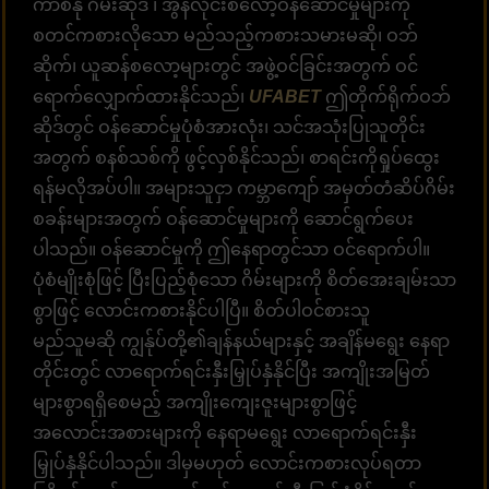
ကာစီနို ဂိမ်းဆိုဒ် ၊ အွန်လိုင်းစလော့ဝန်ဆောင်မှုများကို
စတင်ကစားလိုသော မည်သည့်ကစားသမားမဆို၊ ဝဘ်
ဆိုက်၊ ယူဆန်စလော့များတွင် အဖွဲ့ဝင်ခြင်းအတွက် ဝင်
ရောက်လျှောက်ထားနိုင်သည်၊
UFABET
ဤတိုက်ရိုက်ဝဘ်
ဆိုဒ်တွင် ဝန်ဆောင်မှုပုံစံအားလုံး၊ သင်အသုံးပြုသူတိုင်း
အတွက် စနစ်သစ်ကို ဖွင့်လှစ်နိုင်သည်၊ စာရင်းကိုရှုပ်ထွေး
ရန်မလိုအပ်ပါ။ အများသူငှာ ကမ္ဘာကျော် အမှတ်တံဆိပ်ဂိမ်း
စခန်းများအတွက် ဝန်ဆောင်မှုများကို ဆောင်ရွက်ပေး
ပါသည်။ ဝန်ဆောင်မှုကို ဤနေရာတွင်သာ ဝင်ရောက်ပါ။
ပုံစံမျိုးစုံဖြင့် ပြီးပြည့်စုံသော ဂိမ်းများကို စိတ်အေးချမ်းသာ
စွာဖြင့် လောင်းကစားနိုင်ပါပြီ။ စိတ်ပါဝင်စားသူ
မည်သူမဆို ကျွန်ုပ်တို့၏ချန်နယ်များနှင့် အချိန်မရွေး နေရာ
တိုင်းတွင် လာရောက်ရင်းနှီးမြှုပ်နှံနိုင်ပြီး အကျိုးအမြတ်
များစွာရရှိစေမည့် အကျိုးကျေးဇူးများစွာဖြင့်
အလောင်းအစားများကို နေရာမရွေး လာရောက်ရင်းနှီး
မြှုပ်နှံနိုင်ပါသည်။ ဒါမှမဟုတ် လောင်းကစားလုပ်ရတာ