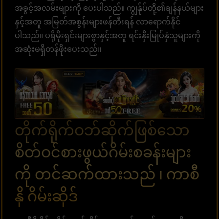
အခွင့်အလမ်းများကို ပေးပါသည်။ ကျွန်ုပ်တို့၏ချန်နယ်များ
နှင့်အတူ အမြတ်အစွန်းများဖန်တီးရန် လာရောက်နိုင်
ပါသည်။ ပရိုမိုးရှင်းများစွာနှင့်အတူ ရင်းနှီးမြုပ်နှံသူများကို
အဆုံးမရှိတန်ဖိုးပေးသည်။
တိုက်ရိုက်ဝဘ်ဆိုက်ဖြစ်သော
စိတ်ဝင်စားဖွယ်ဂိမ်းစခန်းများ
ကို တင်ဆက်ထားသည် ၊ ကာစီ
နို ဂိမ်းဆိုဒ်