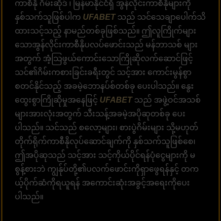
ကာစီနို ဂိမ်းဆိုဒ် ၊ မြန်မာနိုင်ငံရှိ အွန်လိုင်းကာစီနိုများကို
နှစ်သက်သူဖြစ်ပါက
UFABET
သည် သင်သေချာပေါက်သိ
ထားသင့်သည့် နာမည်တစ်ခုဖြစ်သည်။ ဤလူကြိုက်များ
သောအွန်လိုင်းကာစီနိုပလပ်ဖောင်းသည် မန်ဘာသစ် များ
အတွက် အံ့သြဖွယ်ကောင်းသောကြိုဆိုလက်ဆောင်ဖြင့်
သင်၏ဂိမ်းကစားခြင်းခရီးတွင် သင့်အား ကောင်းမွန်စွာ
စတင်နိုင်သည့် အခမဲ့ဘောနပ်စ်တစ်ခု ပေးပါသည်။ နွေး
ထွေးစွာကြိုဆိုမှုအနေဖြင့်
UFABET
သည် အဖွဲ့ဝင်အသစ်
များအားလုံးအတွက် သီးသန့်အခမဲ့အပိုဆုတစ်ခု ပေး
ပါသည်။ သင်သည် စလော့များ၊ စားပွဲဂိမ်းများ သို့မဟုတ်
တိုက်ရိုက်ကာစီနိုလုပ်ဆောင်ချက်ကို နှစ်သက်သူဖြစ်စေ၊
ဤအပိုဆုသည် သင့်အား သင့်ကိုယ်ပိုင်ရန်ပုံငွေများကို မ
စွန့်စားဘဲ ကျွန်ုပ်တို့၏ပလက်ဖောင်းကိုရှာဖွေရန်နှင့် တက
ယ့်ပိုက်ဆံကိုရယူရန် အကောင်းဆုံးအခွင့်အရေးကိုပေး
ပါသည်။