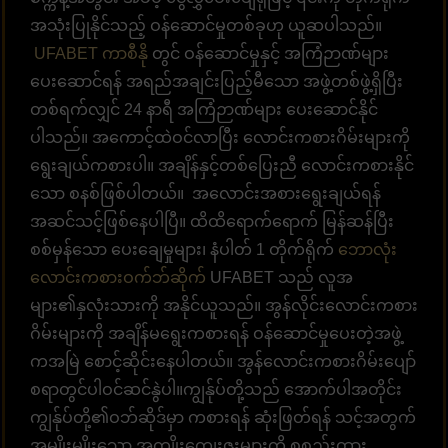
အသုံးပြုနိုင်သည့် ဝန်ဆောင်မှုတစ်ခုဟု ယူဆပါသည်။
UFABET ကာစီနို
တွင် ဝန်ဆောင်မှုနှင့် အကြံဉာဏ်များ
ပေးဆောင်ရန် အရည်အချင်းပြည့်မီသော အဖွဲ့တစ်ဖွဲ့ရှိပြီး
တစ်ရက်လျှင် 24 နာရီ အကြံဉာဏ်များ ပေးဆောင်နိုင်
ပါသည်။ အကောင့်ထဲဝင်လာပြီး လောင်းကစားဂိမ်းများကို
ရွေးချယ်ကစားပါ။ အချိန်နှင့်တစ်ပြေးညီ လောင်းကစားနိုင်
သော စနစ်ဖြစ်ပါတယ်။ အလောင်းအစားရွေးချယ်ရန်
အဆင်သင့်ဖြစ်နေပါပြီ။ ထိထိရောက်ရောက် မြန်ဆန်ပြီး
စစ်မှန်သော ပေးချေမှုများ၊ နံပါတ် 1 တိုက်ရိုက်
ဘောလုံး
လောင်းကစားဝက်ဘ်ဆိုက်
UFABET သည် လူအ
များ၏နှလုံးသားကို အနိုင်ယူသည်။ အွန်လိုင်းလောင်းကစား
ဂိမ်းများကို အချိန်မရွေးကစားရန် ဝန်ဆောင်မှုပေးတဲ့အဖွဲ့
ကအမြဲ စောင့်ဆိုင်းနေပါတယ်။ အွန်လောင်းကစားဂိမ်းပျော်
စရာတွင်ပါဝင်ဆင်နွဲပါ။ကျွန်ုပ်တို့သည် အောက်ပါအတိုင်း
ကျွန်ုပ်တို့၏ဝဘ်ဆိုဒ်မှာ ကစားရန် ဆုံးဖြတ်ရန် သင့်အတွက်
အမျိုးမျိုးသော အကျိုးကျေးဇူးများကို စုစည်းထား