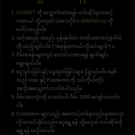
UFABET
ကို လျှောက်ထားရန်၊ ဝဘ်ဆိုဒ်မှတဆင့်
ကစားပါ သို့မဟုတ် Line (လိုင်း)
@889dbzyp
ကို
ပေါင်းထည့်ပါ။
သင့်အမည်-အမည်၊ ဖုန်းနံပါတ်၊ ဘဏ်အကောင့်နံပါတ်
ကို ထည့်သွင်းပါ။ (*အမှန်တကယ် လိုအပ်ချက်*) ။
ဂိမ်းစခန်းများတွင် လောင်းကစားရန် ချက်ချင်း
ရွေးချယ်ပါ။
ငွေသွင်းခြင်းနှင့် ငွေထုတ်ခြင်းများ ပြုလုပ်ပါ။ စနစ်
သည် User နှင့် Password ကို သင်ကိုယ်တိုင်
အလိုအလျောက် လက်ခံပါသည်။
ဂိမ်းအားလုံးကို လောင်းပါ၊ ဂိမ်း 1000 ကျော် လောင်း
ပါ။
Customers များသည် အကောင့်တစ်ခုတည်းမှအားလုံး
ကို လောင်းနိုင်သည်။ ငွေရွှေ့ရန် သို့မဟုတ် ဝဘ်ဆိုဒ်ကို
ရွှေ့ရန် မလိုအပ်ပါ။