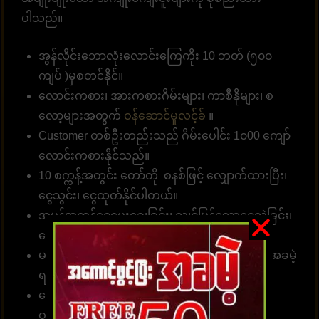
ပါသည်။
အွန်လိုင်းဘောလုံးလောင်းကြေကိုး 10 ဘတ် (၅၀၀
ကျပ် )မှစတင်နိုင်။
လောင်းကစား၊ အားကစားဂိမ်းများ၊ ကာစီနိုများ၊ စ
လော့များအတွက်
ဝန်ဆောင်မှုလင့်ခ်
။
Customer တစ်ဦးတည်းသည် ဂိမ်းပေါင်း 1၀00 ကျော်
လောင်းကစားနိုင်သည်။
10 စက္ကန့်အတွင်း တော်တို စနစ်ဖြင့် လျှောက်ထားပြီး၊
ငွေသွင်း၊ ငွေထုတ်နိုင်ပါတယ်။
အမှန်အကန်ငွေပေးချေခြင်း၊ လျှင်မြန်သောငွေလွှဲခြင်း၊
ငွေကြေးယုံကြည်စိတ်ချခြင်း။
မန်ဘာ အသစ်အတွက် လျှောက်ထားပါ၊ ခရက်ဒစ်အခမဲ့
ရယူပါ၊ အမှန်တကယ်ငွေကို ပေးချရပါမယ်။
ခေါ်ဆိုရေးစင်တာအဖွဲ့သည် တစ်နေ့လျှင် 24 နာရီ
ဝန်ဆောင်မှုရရှိနိုင်သည်။