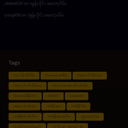
ufabet534
on
အွန်လိုင်း စလော့ဂိမ်း
yang456
on
အွန်လိုင်း စလော့ဂိမ်း
Tags
Free ငါး ပစ် ဂိမ်း
Myanmar ကာစီနို
Online ငါး ဂိမ်း apk
online ငါး ပစ် ဂိမ်းapp
Shan Koe Mee ငါး ပစ် ဂိမ်း
Shwe ကာစီနို APK
UFABET
ufabet888
ufabet เข้าสู่ระบบ
ကာစီနို app
ကာစီနို ဂိမ်း
ကာစီနို ငါး ပစ် ဂိမ်း
ကာစီနို စလော့ဂိမ်း
ကျွဲ စလော့ဂိမ်း
ဂိုး ပေါင်း လောင်း နည်း
ငါး ဂိမ်း ငွေ အကောင် ဆုံး