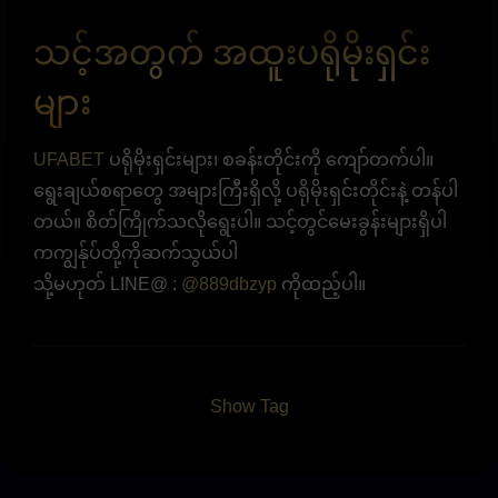
သင့်အတွက် အထူးပရိုမိုးရှင်း
များ
UFABET
ပရိုမိုးရှင်းများ၊ စခန်းတိုင်းကို ကျော်တက်ပါ။
ရွေးချယ်စရာတွေ အများကြီးရှိလို့ ပရိုမိုးရှင်းတိုင်းနဲ့ တန်ပါ
တယ်။ စိတ်ကြိုက်သလိုရွေးပါ။ သင့်တွင်မေးခွန်းများရှိပါ
ကကျွန်ုပ်တို့ကိုဆက်သွယ်ပါ
သို့မဟုတ် LINE@ :
@889dbzyp
ကိုထည့်ပါ။
Show Tag