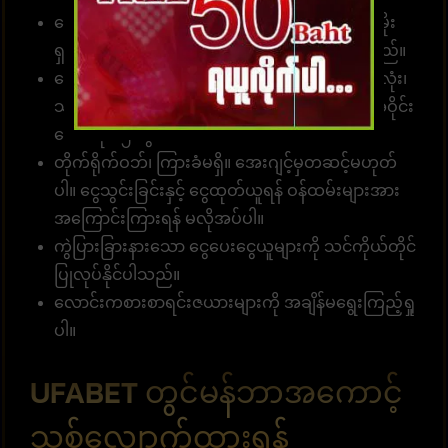
ဘောနပ်စ်များ၊ အခမဲ့ ခရက်ဒစ်များနှင့် အခြားပရိုမိုး
ရှင်းများစွာကို ပေးဆောင်ရန် လှုပ်ရှားမှုများရှိပါသည်။
ဘောလုံးလောင်းကစားအဆင့်၊ အကြိုက်ဆုံးဘောလုံး၊
သတ်မှတ်ဘောလုံး၊ တစ်ခုတည်းသောဘောလုံး၊ အဝိုင်း
ဘောလုံး၊ ၂ တွဲသာ
တိုက်ရိုက်ဝဘ်၊ ကြားခံမရှိ။ အေးဂျင့်မှတဆင့်မဟုတ်
ပါ။ ငွေသွင်းခြင်းနှင့် ငွေထုတ်ယူရန် ဝန်ထမ်းများအား
အကြောင်းကြားရန် မလိုအပ်ပါ။
ကွဲပြားခြားနားသော ငွေပေးငွေယူများကို သင်ကိုယ်တိုင်
ပြုလုပ်နိုင်ပါသည်။
လောင်းကစားစာရင်းဇယားများကို အချိန်မရွေးကြည့်ရှု
ပါ။
UFABET တွင်မန်ဘာအကောင့်
သစ်လျှောက်ထားရန်