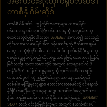
အကောင်းဆုံးတိုက်ရိုဝဘ်ဆိုဒ် ၊
ကာစီနို ဂိမ်းဆိုဒ်
ကာစီနို ဂိမ်းဆိုဒ် ၊ အွန်လိုင်းစလော့များ ကစားခြင်း
ဝန်ဆောင်မှု ဝင်ရောက်ပြီး ဝန်ဆောင်မှုကို အလွယ်တကူ
စတင်အသုံးပြုနိုင်ပါသည်။
UFABET
အကယ်၍ သင်သည်
ထိုင်းကစားသမားဖြစ်ပါက ဝန်ဆောင်မှုကို စိတ်အေးချမ်း
သာစွာ အသုံးပြုနိုင်ပါသည်။ သင်ဝင်ရောက်ရန်ပိုမိုလွယ်ကူ
စေရန် ကျွန်ုပ်တို့သည် ထိုင်းမီနူးတစ်ခုဖြင့် လာသောကြောင့်
ဖြစ်သည်။ ကစားသမားတိုင်းအတွက် သေချာပေါက် ပို
တန်ဖိုးရှိတဲ့ အမြတ်အစွန်းတွေကို ထုတ်ပေးနိုင်တဲ့ နည်း
လမ်းတစ်ခုပါ။ ယုံကြည်စိတ်ချရသော ဝန်ဆောင်မှုကို
တစ်ခါမှ မကြုံဖူးသူများ၊ လောင်းကစားစနစ်သို့ ဝင်ရောက်
နိုင်ပြီး အချိန်မရွေး၊ နေရာမရွေး အသင်းဝင်လျှောက်ထား
နိုင်ပါသည်။ ယခင်ကထက် ပိုမိုအဆင်ပြေသည်၊
UFABET
SLOT
သည် ရင်းနှီးမြှုပ်နှံသူများအတွက် နောက်ဆုံးပေါ်