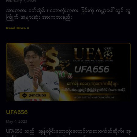
February 7, 2024
အားကစား ဝဘ်ဆိုဒ် ၊ ဘောလုံးကစား ခြင်းကို ကမ္ဘာပေါ် တွင် လူ
ကြိုက် အများဆုံး အားကစားနည်း
Read More »
UFA656
May 4, 2023
UFA656 သည် အွန်လိုင်းဘောလုံးလောင်းကစားဝက်ဘ်ဆိုက်၊ အွ