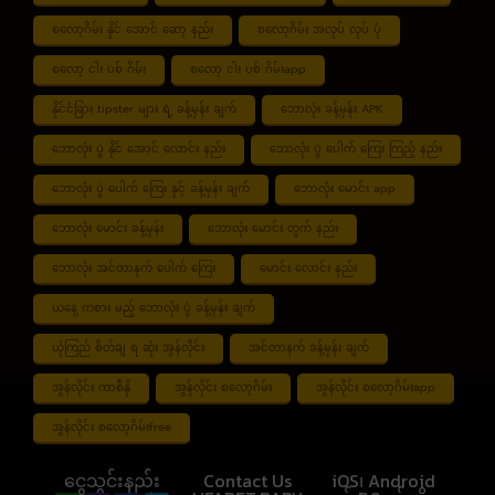
စလော့ဂိမ်း နိုင် အောင် ဆော့ နည်း
စလော့ဂိမ်း အလုပ် လုပ် ပုံ
စလော့ ငါး ပစ် ဂိမ်း
စလော့ ငါး ပစ် ဂိမ်းapp
နိုင်ငံခြား tipster များ ရဲ့ ခန့်မှန်း ချက်
ဘောလုံး ခန့်မှန်း APK
ဘောလုံး ပွဲ နိုင် အောင် လောင်း နည်း
ဘောလုံး ပွဲ ပေါက် ကြေး ကြည့် နည်း
ဘောလုံး ပွဲ ပေါက် ကြေး နှင့် ခန့်မှန်း ချက်
ဘောလုံး မောင်း app
ဘောလုံး မောင်း ခန့်မှန်း
ဘောလုံး မောင်း တွက် နည်း
ဘောလုံး အင်တာနက် ပေါက် ကြေး
မောင်း လောင်း နည်း
ယနေ့ ကစား မည့် ဘောလုံး ပွဲ ခန့်မှန်း ချက်
ယုံကြည် စိတ်ချ ရ ဆုံး အွန်လိုင်း
အင်တာနက် ခန့်မှန်း ချက်
အွန်လိုင်း ကာစီနို
အွန်လိုင်း စလော့ဂိမ်း
အွန်လိုင်း စလော့ဂိမ်းapp
အွန်လိုင်း စလော့ဂိမ်းfree
ငွေသွင်းနည်း
Contact Us
iOS၊ Android