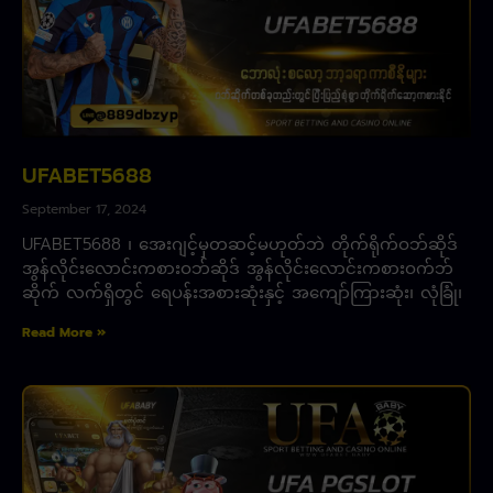
UFABET5688
September 17, 2024
UFABET5688 ၊ အေးဂျင့်မှတဆင့်မဟုတ်ဘဲ တိုက်ရိုက်ဝဘ်ဆိုဒ်
အွန်လိုင်းလောင်းကစားဝဘ်ဆိုဒ် အွန်လိုင်းလောင်းကစားဝက်ဘ်
ဆိုက် လက်ရှိတွင် ရေပန်းအစားဆုံးနှင့် အကျော်ကြားဆုံး၊ လုံခြုံ၊
Read More »