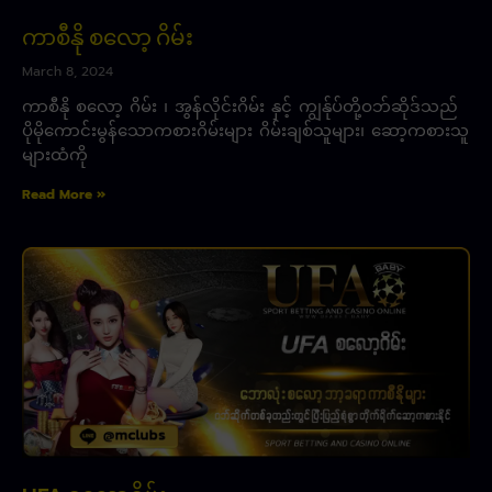
ကာစီနို စလော့ ဂိမ်း
March 8, 2024
ကာစီနို စလော့ ဂိမ်း ၊ အွန်လိုင်းဂိမ်း နှင့် ကျွန်ုပ်တို့ဝဘ်ဆိုဒ်သည်
ပိုမိုကောင်းမွန်သောကစားဂိမ်းများ ဂိမ်းချစ်သူများ၊ ဆော့ကစားသူ
များထံကို
Read More »