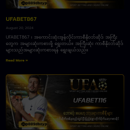
UFABET867
August 20, 2024
UFABET867 ၊ အကောင်းဆုံးအွန်လိုင်းကာစီနိုဝဘ်ဆိုဒ် အကြီး
တွေက အများဆုံးကစားဖို့ ရွေးတယ်။ အကြီးဆုံး ကာစီနိုဝဘ်ဆိုဒ်
များသည်အများဆုံးကစားရန် ရွေးချယ်သည်။
Read More »