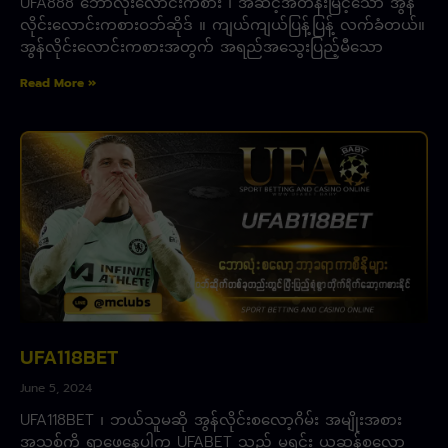
UFA888 ဘောလုံးလောင်းကစား ၊ အဆင့်အတန်းမြင့်သော အွန်
လိုင်းလောင်းကစားဝဘ်ဆိုဒ် ။ ကျယ်ကျယ်ပြန့်ပြန့် လက်ခံတယ်။
အွန်လိုင်းလောင်းကစားအတွက် အရည်အသွေးပြည့်မီသော
Read More »
UFA118BET
June 5, 2024
UFA118BET ၊ ဘယ်သူမဆို အွန်လိုင်းစလော့ဂိမ်း အမျိုးအစား
အသစ်ကို ရှာဖွေနေပါက UFABET သည် မူရင်း ယူဆန်စလော့