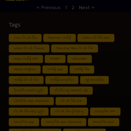
« Previous
1
2
Next »
Tags
Free ငါး ပစ် ဂိမ်း
Myanmar ကာစီနို
Online ငါး ဂိမ်း apk
online ငါး ပစ် ဂိမ်းapp
Shan Koe Mee ငါး ပစ် ဂိမ်း
Shwe ကာစီနို APK
UFABET
ufabet888
ufabet เข้าสู่ระบบ
ကာစီနို app
ကာစီနို ဂိမ်း
ကာစီနို ငါး ပစ် ဂိမ်း
ကာစီနို စလော့ဂိမ်း
ကျွဲ စလော့ဂိမ်း
ဂိုး ပေါင်း လောင်း နည်း
ငါး ဂိမ်း ငွေ အကောင် ဆုံး
ငါးပစ်ဂိမ်း App download
ငါး ပစ် ဂိမ်း link
ငါး ပစ် ဂိမ်း ဆော့ နည်း
ငါး ပစ် ဂိမ်း ပိုက်ဆံ ရ
စလော့ဂိမ်း APK
စလော့ဂိမ်း app
စလော့ဂိမ်း app download
စလော့ဂိမ်း hack