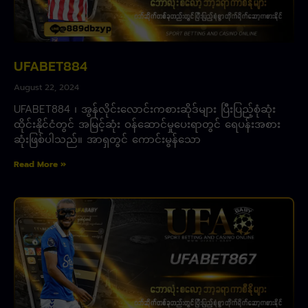
UFABET884
August 22, 2024
UFABET884 ၊ အွန်လိုင်းလောင်းကစားဆိုဒ်များ ပြီးပြည့်စုံဆုံး
ထိုင်းနိုင်ငံတွင် အမြင့်ဆုံး ဝန်ဆောင်မှုပေးရာတွင် ရေပန်းအစား
ဆုံးဖြစ်ပါသည်။ အာရှတွင် ကောင်းမွန်သော
Read More »