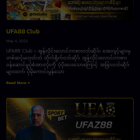
UFA88 Club
May 4, 2023
UFA88 Club ၊ အွန်လိုင်းလောင်းကစားဝဘ်ဆိုဒ်၊ အေးဂျင့်များမှ
တစ်ဆင့်မဟုတ်ဘဲ တိုက်ရိုက်ဝဘ်ဆိုဒ် အွန်လိုင်းလောင်းကစား
ဝန်ဆောင်မှုပုံစံအားလုံးကို ပံ့ပိုးပေးသောကြောင့် အခြားဝဘ်ဆိုဒ်
များထက် ပိုမိုကောင်းမွန်သော
Read More »