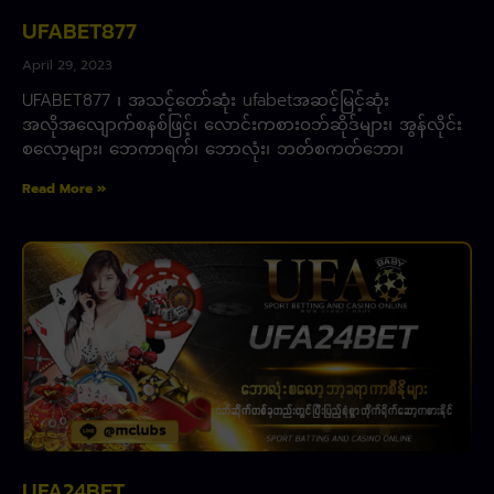
UFABET877
April 29, 2023
UFABET877 ၊ အသင့်တော်ဆုံး ufabetအဆင့်မြင့်ဆုံး
အလိုအလျောက်စနစ်ဖြင့်၊ လောင်းကစားဝဘ်ဆိုဒ်များ၊ အွန်လိုင်း
စလော့များ၊ ဘေကာရက်၊ ဘောလုံး၊ ဘတ်စကတ်ဘော၊
Read More »
UFA24BET