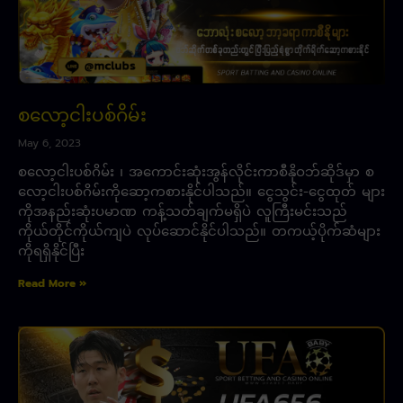
စလော့ငါးပစ်ဂိမ်း
May 6, 2023
စလော့ငါးပစ်ဂိမ်း ၊ အကောင်းဆုံးအွန်လိုင်းကာစီနိုဝဘ်ဆိုဒ်မှာ စ
လော့ငါးပစ်ဂိမ်းကိုဆော့ကစားနိုင်ပါသည်။ ငွေသွင်း-ငွေထုတ် များ
ကိုအနည်းဆုံးပမာဏ ကန့်သတ်ချက်မရှိပဲ လူကြီးမင်းသည်
ကိုယ်တိုင်ကိုယ်ကျပဲ လုပ်ဆောင်နိုင်ပါသည်။ တကယ့်ပိုက်ဆံများ
ကိုရရှိနိုင်ပြီး
Read More »