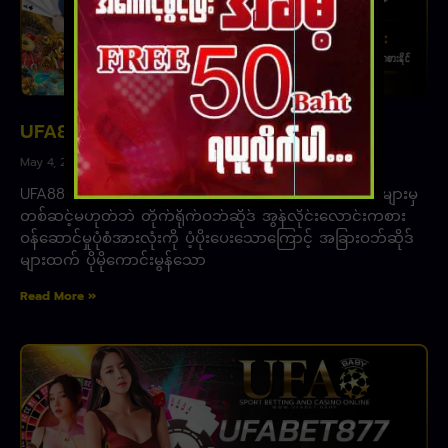
UFA88 Club
May 4, 2023
UFA88 Club ၊ အွန်လိုင်းလောင်းကစားဝဘ်ဆိုဒ်၊ အေးဂျင့်များမှ
တစ်ဆင့်မဟုတ်ဘဲ တိုက်ရိုက်ဝဘ်ဆိုဒ် အွန်လိုင်းလောင်းကစား
ဝန်ဆောင်မှုပုံစံအားလုံးကို ပံ့ပိုးပေးသောကြောင့် အခြားဝဘ်ဆိုဒ်
များထက် ပိုမိုကောင်းမွန်သော
Read More »