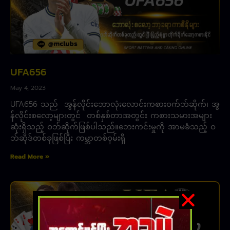
UFA656
May 4, 2023
UFA656 သည် အွန်လိုင်းဘောလုံးလောင်းကစားဝက်ဘ်ဆိုက်၊ အွ
န်လိုင်းစလော့များတွင် တစ်နှစ်တာအတွင်း ကစားသမားအများ
ဆုံးရှိသည့် ဝဘ်ဆိုက်ဖြစ်ပါသည်။ဘေးကင်းမှုကို အာမခံသည့် ဝ
ဘ်ဆိုဒ်တစ်ခုဖြစ်ပြီး ကမ္ဘာတစ်ဝှမ်းရှိ
Read More »