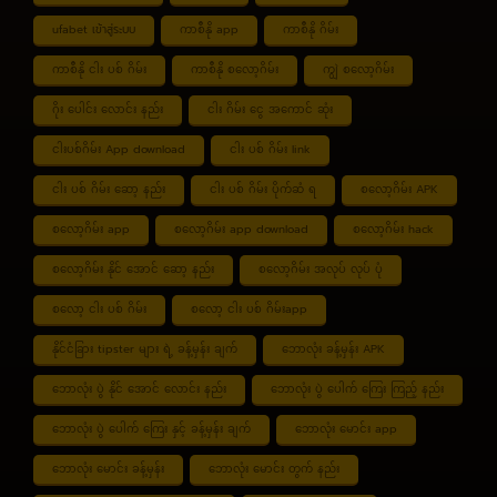
ufabet เข้าสู่ระบบ
ကာစီနို app
ကာစီနို ဂိမ်း
ကာစီနို ငါး ပစ် ဂိမ်း
ကာစီနို စလော့ဂိမ်း
ကျွဲ စလော့ဂိမ်း
ဂိုး ပေါင်း လောင်း နည်း
ငါး ဂိမ်း ငွေ အကောင် ဆုံး
ငါးပစ်ဂိမ်း App download
ငါး ပစ် ဂိမ်း link
ငါး ပစ် ဂိမ်း ဆော့ နည်း
ငါး ပစ် ဂိမ်း ပိုက်ဆံ ရ
စလော့ဂိမ်း APK
စလော့ဂိမ်း app
စလော့ဂိမ်း app download
စလော့ဂိမ်း hack
စလော့ဂိမ်း နိုင် အောင် ဆော့ နည်း
စလော့ဂိမ်း အလုပ် လုပ် ပုံ
စလော့ ငါး ပစ် ဂိမ်း
စလော့ ငါး ပစ် ဂိမ်းapp
နိုင်ငံခြား tipster များ ရဲ့ ခန့်မှန်း ချက်
ဘောလုံး ခန့်မှန်း APK
ဘောလုံး ပွဲ နိုင် အောင် လောင်း နည်း
ဘောလုံး ပွဲ ပေါက် ကြေး ကြည့် နည်း
ဘောလုံး ပွဲ ပေါက် ကြေး နှင့် ခန့်မှန်း ချက်
ဘောလုံး မောင်း app
ဘောလုံး မောင်း ခန့်မှန်း
ဘောလုံး မောင်း တွက် နည်း