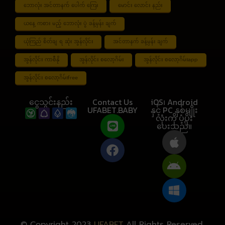
ဘောလုံး အင်တာနက် ပေါက် ကြေး
မောင်း လောင်း နည်း
ယနေ့ ကစား မည့် ဘောလုံး ပွဲ ခန့်မှန်း ချက်
ယုံကြည် စိတ်ချ ရ ဆုံး အွန်လိုင်း
အင်တာနက် ခန့်မှန်း ချက်
အွန်လိုင်း ကာစီနို
အွန်လိုင်း စလော့ဂိမ်း
အွန်လိုင်း စလော့ဂိမ်းapp
အွန်လိုင်း စလော့ဂိမ်းfree
ငွေသွင်းနည်း
Contact Us
iOS၊ Android
UFABET.BABY
နှင့် PC နှစ်မျိုး
လုံးကို ပံ့ပိုး
ပေးသည်။
© Copyright 2023
UFABET
All Rights Reserved.