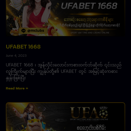
UFABET 1668
June 4, 2023
UFABET 1668 ၊ အွန်လိုင်းလောင်းကစားဝက်ဘ်ဆိုက် ၎င်းသည်
လူကြိုက်များပြီး ကျွန်ုပ်တို့၏ UFABET တွင် အမြင့်ဆုံးကစား
နှုန်းဖြစ်ပြီး
Read More »