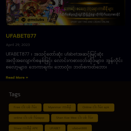
UFABET877
April 29, 2023
UFABET877 ၊ အသင့်တော်ဆုံး ufabetအဆင့်မြင့်ဆုံး
အလိုအလျောက်စနစ်ဖြင့်၊ လောင်းကစားဝဘ်ဆိုဒ်များ၊ အွန်လိုင်း
စလော့များ၊ ဘေကာရက်၊ ဘောလုံး၊ ဘတ်စကတ်ဘော၊
Read More »
Tags
Free ငါး ပစ် ဂိမ်း
Myanmar ကာစီနို
Online ငါး ဂိမ်း apk
online ငါး ပစ် ဂိမ်းapp
Shan Koe Mee ငါး ပစ် ဂိမ်း
Shwe ကာစီနို APK
UFABET
ufabet888