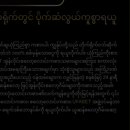
်ရိုက်တွင် ပိုက်ဆံလွယ်ကူစွာရယူ
တ်ချယုံကြည်စွာ ကစားပါ၊ ကျွန်ုပ်တို့သည် တိုက်ရိုက်ဝဘ်ဆိုက်
ုတ်ဘဲ ၁၀၀% စစ်မှန်သောငွေကို ရယူလိုက်ပါ။ ယုံကြည်ကိုးစား
T
အွန်လိုင်းစလော့လောင်းကစားသမားများအကြား စကားလုံး
က်ထပ်အရေးကြီးသောအချက်မှာ သုံးစွဲသူများသည် အကြံဉာဏ်
ကူအညီပေးသည့် ဝန်ထမ်းများက လျှင်မြန်တဲ့ စနစ်ဖြင့် 24 နာရီ
ူဆန်စလော့ ဖြင့်အွန်လိုင်းစလော့ဂိမ်းများကိုကစားသည့်အခါ၊
ဘောလုံးလောင်းကစား၏လက်ကျန်ငွေကိုတိုးမြင့်ရန်အတွက် ၎င်း
်လောင်းကစား၊ စလော့လောင်းကစား၊
UFABET
အဖွဲ့ဝင်မန်ဘာ
မဲ့ ခရက်ဒစ်ဘောနပ်စ်ကို ရယူလိုက်ပါ။ ယူဆန်စလော့ဂိမ်းဆော့