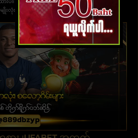
ါ၊ စီမံခန့်ခွဲသူများနှင့်အတူ တစ်ရက်လျှင် 24 နာရီ ရရှိနိုင်
ျိုးလုံးကို ပံ့ပိုးပေးသည်။
်းကစား ၊UFABET အတွက်