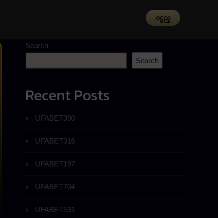
၀င္မည္
Search
Search
Recent Posts
UFABET390
UFABET316
UFABET197
UFABET704
UFABET531