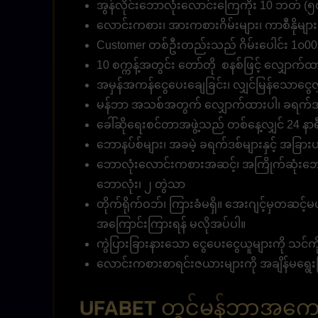
အွန်လိုင်းဘောလုံးလောင်းကြေကိုး 10 ဘတ် (၅၀၀
လောင်းကစား၊ အားကစားဂိမ်းများ၊ ကာစီနိုမျ
Customer တစ်ဦးတည်းသည် ဂိမ်းပေါင်း 1၀00
10 စက္ကန့်အတွင်း တော်တို စနစ်ဖြင့် လျှောက်ထာ
အမှန်အကန်ငွေပေးချေခြင်း၊ လျှင်မြန်သောငွေလွှ
မန်ဘာ အသစ်အတွက် လျှောက်ထားပါ၊ ခရက်ဒစ
ခေါ်ဆိုရေးစင်တာအဖွဲ့သည် တစ်နေ့လျှင် 24 နာရီ 
ဘောနပ်စ်များ၊ အခမဲ့ ခရက်ဒစ်များနှင့် အခြားပရို
ဘောလုံးလောင်းကစားအဆင့်၊ အကြိုက်ဆုံးဘော
ဘောလုံး၊ ၂ တွဲသာ
တိုက်ရိုက်ဝဘ်၊ ကြားခံမရှိ။ အေးဂျင့်မှတဆင့်မ
အကြောင်းကြားရန် မလိုအပ်ပါ။
ကွဲပြားခြားနားသော ငွေပေးငွေယူများကို သင်ကို
လောင်းကစားစာရင်းဇယားများကို အချိန်မရွေးက
UFABET တွင်မန်ဘာအကော