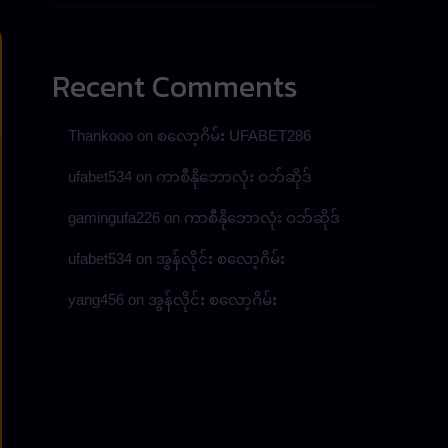
Recent Comments
Thankooo
on
စလော့ဂိမ်း UFABET286
ufabet534
on
ကာစီနိုဘောလုံး ဝဘ်ဆိုဒ်
gamingufa226
on
ကာစီနိုဘောလုံး ဝဘ်ဆိုဒ်
ufabet534
on
အွန်လိုင်း စလော့ဂိမ်း
yang456
on
အွန်လိုင်း စလော့ဂိမ်း