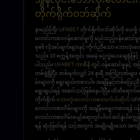
တိုက်ရိုက်ဝဘ်ဆိုက်
နာမည်ကြီး
UFABET
တိုက်ရိုက်ဝဘ်ဆိုဒ်ကို ပေးဖိ
လောင်းကစားဝန်ဆောင်မှုကို မည်သည့်ဝန်ဆောင်မှု
စု၏ လိုအပ်ချက်များနှင့် ကိုက်ညီသော ဘောလုံးလော
သည်။ 10 စက္ကန့်အတွင်း အခမဲ့ ငွေလွှဲပေးချေရုံဖြင့
ပါသည်။
UFABET ကာစီနို
တွင် ဝန်ဆောင်မှုနှင့်
တစ်ဖွဲ့ရှိပြီး တစ်ရက်လျှင် 24 နာရီ အကြံဉာဏ်မ
မ်းများကို ရွေးချယ်ကစားပါ။ အချိန်နှင့်တစ်ပြ
ရွေးချယ်ရန် အဆင်သင့်ဖြစ်နေပါပြီ။ ထိထိရောက်ရော
တိုက်ရိုက်
ဘောလုံးလောင်းကစားဝက်ဘ်ဆိုက်
UFA
လောင်းကစားဂိမ်းများကို အချိန်မရွေးကစားရန် ဝန်
လောင်းကစားဂိမ်းပျော်စရာတွင်ပါဝင်ဆင်နွဲပါ။ကျွန်
ရန် ဆုံးဖြတ်ရန် သင့်အတွက် အမျိုးမျိုးသော အကျ