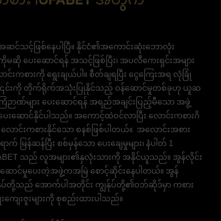
ု့ အဆင်သင့်ဖြစ်နေပါပြီ။ နိုင်ငံ၏အကောင်းဆုံးဘောလုံး
ကိုမဆို ပေးဆောင်ရန် အသင့်ဖြစ်ပြီး၊ အပလီကေးရှင်းအများ
င်းကစားကို ရွေးချယ်ပါ။ စီတ်ချရပြီး ငွေကြေးအရ လုံခြုံ
် ၎င်းကို တိုက်ရိုက်အသုံးပြုနိုင်သည့် ဝန်ဆောင်မှုတစ်ခုဟု ယူဆ
 အကြံဉာဏ်များ ပေးဆောင်ရန် အရည်အချင်းပြည့်မီသော အဖွဲ့
ျား ပေးဆောင်နိုင်ပါသည်။ အကောင့်ထဲဝင်လာပြီး လောင်းကစားဂိ
ေးညီ လောင်းကစားနိုင်သော စနစ်ဖြစ်ပါတယ်။ အလောင်းအစား
က် မြန်ဆန်ပြီး စစ်မှန်သော ပေးချေမှုများ၊ နံပါတ် 1
BET သည် လူအများ၏နှလုံးသားကို အနိုင်ယူသည်။ အွန်လိုင်း
ဆောင်မှုပေးတဲ့အဖွဲ့ကအမြဲ စောင့်ဆိုင်းနေပါတယ်။ အွန်
ုပ်တို့သည် အောက်ပါအတိုင်း ကျွန်ုပ်တို့၏ဝဘ်ဆိုဒ်မှာ ကစား
ိုးကျေးဇူးများကို စုစည်းထားပါသည်။