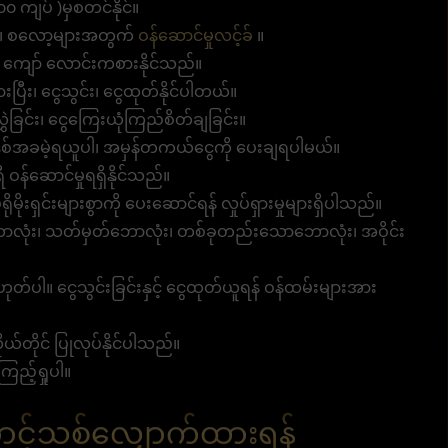
 ကျပ် )မှစတင်နိုင်။
ား၊ စလော့များအတွက်
ဝန်ဆောင်မှုလင့်ခ်
။
 ကျော် လောင်းကစားနိုင်သည်။
းပြီး၊ ငွေသွင်း၊ ငွေထုတ်နိုင်ပါတယ်။
ဲခြင်း၊ ငွေကြေးယုံကြည်စိတ်ချခြင်း။
်အခမဲ့ရယူပါ၊ အမှန်တကယ်ငွေကို ပေးချရပါမယ်။
ဝန်ဆောင်မှုရရှိနိုင်သည်။
မိုးရှင်းများစွာကို ပေးဆောင်ရန် လှုပ်ရှားမှုများရှိပါသည်။
လုံး၊ သတ်မှတ်ဘောလုံး၊ တစ်ခုတည်းသောဘောလုံး၊ အဝိုင်း
ဟုတ်ပါ။ ငွေသွင်းခြင်းနှင့် ငွေထုတ်ယူရန် ဝန်ထမ်းများအား
ယ်တိုင် ပြုလုပ်နိုင်ပါသည်။
ြည့်ရှုပါ။
င့်သစ်လျှောက်ထားရန်