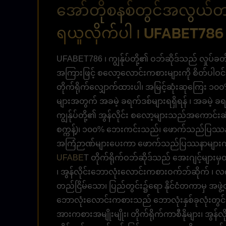
အော်တိုစနစ်တွင်အလွယ်တကူမ
ရယူလိုက်ပါ ၊ UFABET786
UFABET786 ၊ ကျွန်ုပ်တို့၏ ဝဘ်ဆိုဒ်သည် လှုပ်
အကြားဖြင့် စလော့လောင်းကစားများကို စိတ်ပါဝင်စား
တိုက်ရိုက်လျှောက်ထားပါ၊ အမြင့်ဆုံးဆုကြေး 
များအတွက် အခမဲ့ ခရက်ဒစ်များရရှိရန် ၊ အခမဲ့ ခ
ကျွန်ုပ်တို့၏ အွန်လိုင်း စလော့များသည်အကောင်းဆုံ
စက္ကန့်)၊ ၁၀၀% ဘေးကင်းသည်၊ ဖောက်သည်ပြဿနာမ
အကြံဉာဏ်များပေးကာ ဖောက်သည်ပြဿနာများကို ၂၄
UFABE
T တိုက်ရိုက်ဝဘ်ဆိုဒ်သည် အေးဂျင့်များမှ
၊ အွန်လိုင်းဘောလုံးလောင်းကစားဝက်ဘ်ဆိုက် ၊ လက်ရ
တည်ငြိမ်သော၊ ပြည်တွင်း၌ရော နိုင်ငံတကာမှ အဖွဲ
ဘောလုံးလောင်းကစားသည် ဘောလုံးနှစ်ခုလုံးတွင
အားကစားအမျိုးမျိုး၊ တိုက်ရိုက်ကာစီနိုများ၊ အွန်လ