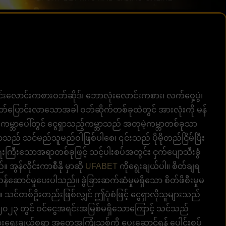
်းလောင်းကစားဝဘ်ဆိုဒ်၊ ဘောလုံးလောင်းကစား၊ လက်ဝှေ့ပွဲ၊
 ခေတ်ပြောင်းလာသောအခါ ဝဘ်ဆိုက်တစ်ခုထဲတွင် အားလုံးကို မန်
်းကမ္ဘာပေါ်တွင် ငွေရှာသည့်ကမ္ဘာသည် အတုမဲ့ကမ္ဘာတစ်ခုသာ
ာသည် သင်မည်သူမည်ဝါဖြစ်ပါစေ၊ ၎င်းသည် ပိုမိုတည်ငြိမ်ပြီး
ြီးသောအရာတစ်ခုဖြင့် သင့်ပါးစပ်အတွင်း ငှက်ပျောသီးခွံ
ွန်လိုင်းကာစီနို မှာဆို
UFABET
ကိုရွေးချယ်ပါ။ စိတ်ချရ
ဝန်ဆောင်မှုပေးပါသည်။ ခွဲခြားဆက်ဆံမှုမရှိသော စိတ်ဖိစီးမှုမ
ပဲ။ သင်တစ်ဦးတည်းဖြစ်လျှင် ဤပုံစံဖြင့် ငွေရှာလိုသူများသည်
ှာ ၂၀၂၃ တွင် ဝင်ငွေအရင်းအမြစ်မရှိသောကြောင့် သင်သည်
းရွေးချယ်စရာ အတွေ့အကြုံသစ်ကို ပေးဆောင်ရန် ပေါင်းစပ်