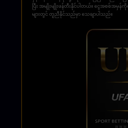
ပြီး အမျိုးမျိုးဖန်တီးနိုင်ပါတယ်။ ငွေအစစ်အမှန်
များတွင် တူညီနိုင်သည်မှာ သေချာပါသည်။