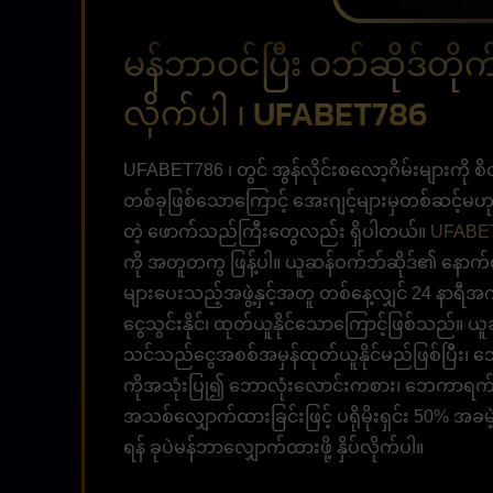
မန်ဘာဝင်ပြီး ဝဘ်ဆိုဒ်တိုက
လိုက်ပါ ၊ UFABET786
UFABET786 ၊ တွင် အွန်လိုင်းစလော့ဂိမ်းများကို စိ
တစ်ခုဖြစ်သောကြောင့် အေးဂျင့်များမှတစ်ဆင့်မဟ
တဲ့ ဖောက်သည်ကြီးတွေလည်း ရှိပါတယ်။
UFABE
ကို အတူတကွ ဖြန့်ပါ။ ယူဆန်ဝက်ဘ်ဆိုဒ်၏ နော
များပေးသည့်အဖွဲ့နှင့်အတူ တစ်နေ့လျှင် 24 နာရီအ
ငွေသွင်းနိုင်၊ ထုတ်ယူနိုင်သောကြောင့်ဖြစ်သည်။ ယ
သင်သည်ငွေအစစ်အမှန်ထုတ်ယူနိုင်မည်ဖြစ်ပြီး၊ 
ကိုအသုံးပြု၍ ဘောလုံးလောင်းကစား၊ ဘေကာရက
အသစ်လျှောက်ထားခြင်းဖြင့် ပရိုမိုးရှင်း 50% အခ
ရန် ခုပဲမန်ဘာလျှောက်ထားဖို့ နှိပ်လိုက်ပါ။