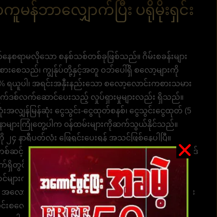
န်ဘာလျှောက်ပြီး ပရိုမိုးရှင်း
ခတ်နေစရာမလိုသော စနစ်သစ်တစ်ခုဖြစ်သည်။ ဂိမ်းစခန်းများ
စေသည်၊ ကျွန်ုပ်တို့နှင့်အတူ ဝဘ်ပေါ်ရှိ စလော့များကို
၁၀၀% ရယူပါ၊ အရင်းအနှီးနည်းသော စလော့လောင်းကစားသမား
ရက်ဒစ်လက်ဆောင်ပေးသည့် လှုပ်ရှားမှုများလည်း ရှိသည်။
းအလျှန်မြန်ဆုံး ငွေသွင်း-ငွေထုတ်စနစ်၊ ငွေသွင်းငွေထုတ် (5
ျားကြုံတွေ့ပါက ၀န်ထမ်းများကိုဆက်သွယ်နိုင်သည်။
 နာရီပတ်လုံး ဖြေရှင်းပေးရန် အသင့်ဖြစ်နေပါပြီ။
တစ်ဆင့် မသွားပါ။ ပြည့်စုံသောအွန်လိုင်းလောင်းကစားဝဘ်ဆိုဒ်
ှိတွင် ရေပန်းအစားဆုံးနှင့် အကျော်ကြားဆုံး၊ လုံခြုံ၊
့ဝင်များက လက်ခံထားသည်။ အဆင့်မြင့်ဆုံးစနစ်ဖြင့် ယူဆန်
် အလောင်းအစားများကို လက်ခံပါသည်။ နိုင်ငံတကာဘောလုံး
ိုင်းစလော့များ၊ e-sports ဂိမ်းများ၊ နာမည်ကြီးစခန်းများ၏