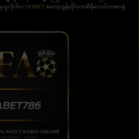
ကိုရယူလိုပါက
UFABET
စလော့အွန်လိုင်းကာစီနိုလောင်းကစားရုံ