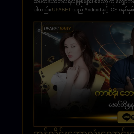
ထိပ်တန်းသတင်းရင်းမြစ်များ၊ စလော့ ကို လျှောက်ထားပ
ပါသည်။
UFABET
သည် Android နှင့် iOS စနစ်နှစ်မ
အွန်လိုင်းဘောလုံးလောင