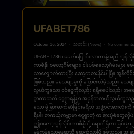
UFABET786
October 16, 2024
သတင်း (News)
No comments
UFABET786 ၊ ခေတ်ပြောင်းလာတာနဲ့အညီ အွန်လိုင
ကာစီနို၊ စလော့ဂိမ်းများ၊ ငါးပစ်စလော့ဂိမ်းများ
လာလျှောက်ထားပြီး ဆော့ကစားနိုင်ပါပြီ။ အွန်လိုင
ဖြစ်သည်။ မသေချာမှုကို ပြောင်းလဲခဲ့သည်။ သေချ
လွယ်ကူသော ၀င်ငွေကိုလည်း ရရှိစေပါသည်။ အရေးက
ခွာတာထက် ငွေရှာရန်မှာ အမှန်တကယ်လွယ်ကူသည်။ အ
သော ခွဲခြားဆက်ဆံခြင်းမရှိဘဲ အဖွဲ့ဝင်အားလုံးကို 
ရှိပါ။ တကယ့်ကမ္ဘာမှာ ငွေရှာတဲ့ တခြားပုံစံတွေလို
ဤစလော့အွန်လိုင်းကာစီနိုသို့ ရောက်ရှိလာခြင်းမ
မှန်ကန်သောနေရာသို့ ရောက်လာပြီဖြစ်သည်။ အခြာ