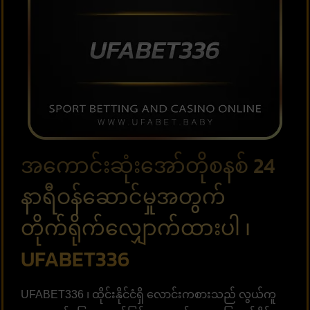
အကောင်းဆုံးအော်တိုစနစ် 24
နာရီဝန်ဆောင်မှုအတွက်
တိုက်ရိုက်လျှောက်ထားပါ ၊
UFABET336
UFABET336 ၊ ထိုင်းနိုင်ငံရှိ လောင်းကစားသည် လွယ်ကူ