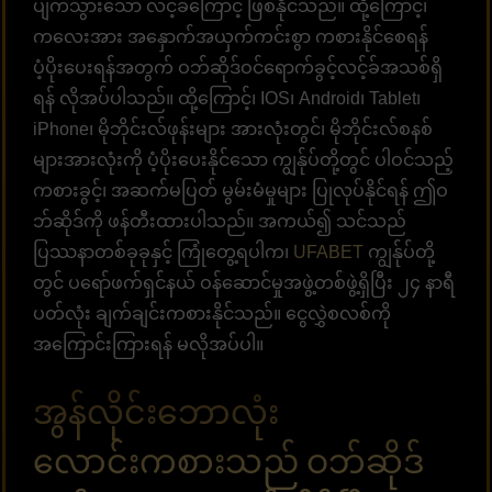
ပျက်သွားသော လင့်ခ်ကြောင့် ဖြစ်နိုင်သည်။ ထို့ကြောင့်၊
ကလေးအား အနှောက်အယှက်ကင်းစွာ ကစားနိုင်စေရန်
ပံ့ပိုးပေးရန်အတွက် ဝဘ်ဆိုဒ်ဝင်ရောက်ခွင့်လင့်ခ်အသစ်ရှိ
ရန် လိုအပ်ပါသည်။ ထို့ကြောင့်၊ IOS၊ Android၊ Tablet၊
iPhone၊ မိုဘိုင်းလ်ဖုန်းများ အားလုံးတွင်၊ မိုဘိုင်းလ်စနစ်
များအားလုံးကို ပံ့ပိုးပေးနိုင်သော ကျွန်ုပ်တို့တွင် ပါဝင်သည့်
ကစားခွင့်၊ အဆက်မပြတ် မွမ်းမံမှုများ ပြုလုပ်နိုင်ရန် ဤဝ
ဘ်ဆိုဒ်ကို ဖန်တီးထားပါသည်။ အကယ်၍ သင်သည်
ပြဿနာတစ်ခုခုနှင့် ကြုံတွေ့ရပါက၊
UFABET
ကျွန်ုပ်တို့
တွင် ပရော်ဖက်ရှင်နယ် ဝန်ဆောင်မှုအဖွဲ့တစ်ဖွဲ့ရှိပြီး ၂၄ နာရီ
ပတ်လုံး ချက်ချင်းကစားနိုင်သည်။ ငွေလွှဲစလစ်ကို
အကြောင်းကြားရန် မလိုအပ်ပါ။
အွန်လိုင်းဘောလုံး
လောင်းကစားသည် ဝဘ်ဆိုဒ်