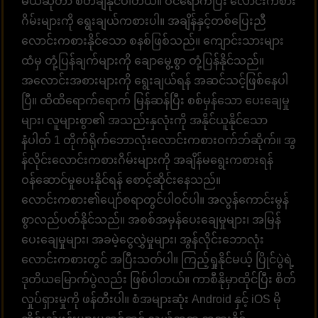
မယ်ဆိုတာ စိတ်ချနိုင်ပါတယ်။ ဝင်ရောက်ပြီး လောင်းကစား
ဂိမ်းများကို ရွေးချယ်ကစားပါ။ အချိန်နှင့်တစ်ပြေးညီ
လောင်းကစားနိုင်သော စနစ်ဖြစ်သည်။ ကျောင်းသားများ
ထံမှ တုံ့ပြန်ချက်များကို ချောမွေ့စွာ တုံ့ပြန်နိုင်သည်။
အလောင်းအစားများကို ရွေးချယ်ရန် အဆင်သင့်ဖြစ်နေပါ
ပြီ။ ထိထိရောက်ရောက် မြန်ဆန်ပြီး စစ်မှန်သော ပေးချေမှု
များ၊ လူများစွာ၏ အသည်းနှလုံးကို အနိုင်ယူနိုင်သော
နံပါတ် 1 တိုက်ရိုက်ဘောလုံးလောင်းကစားဝက်ဘ်ဆိုက်။ အွ
န်လိုင်းလောင်းကစားဂိမ်းများကို အချိန်မရွေးကစားရန်
ဝန်ဆောင်မှုပေးနိုင်ရန် စောင့်ဆိုင်းနေသည်။
လောင်းကစား၏ပျော်စရာတွင်ပါဝင်ပါ။ အလွန်ကောင်းမွန်
စွာလည်ပတ်နိုင်သည်။ အစစ်အမှန်ပေးချေမှုများ၊ အမြန်
ပေးချေမှုများ၊ အခမဲ့ငွေလွှဲမှုများ၊ အွန်လိုင်းဘောလုံး
လောင်းကစားတွင် အပြီးသတ်ပါ။ ကြည့်ရှုနိုင်မယ့် ပြိုင်ပွဲရဲ့
ဒုတိယမြောက်ပွဲလည်း ဖြစ်ပါတယ်။ ကာစီနိုမှာထိုင်ပြီး စိတ်
လှုပ်ရှားမှုကို ဖန်တီးပါ။ စံအများဆုံး Android နှင့် iOS မို