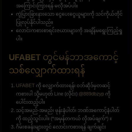
အကြောင်းကြားရန် မလိုအပ်ပါ။
ကွဲပြားခြားနားသော ငွေပေးငွေယူများကို သင်ကိုယ်တိုင်
ပြုလုပ်နိုင်ပါသည်။
လောင်းကစားစာရင်းဇယားများကို အချိန်မရွေးကြည့်ရှု
ပါ။
UFABET တွင်မန်ဘာအကောင့်
သစ်လျှောက်ထားရန်
UFABET
ကို လျှောက်ထားရန်၊ ဝဘ်ဆိုဒ်မှတဆင့်
ကစားပါ သို့မဟုတ် Line (လိုင်း)
@889dbzyp
ကို
ပေါင်းထည့်ပါ။
သင့်အမည်-အမည်၊ ဖုန်းနံပါတ်၊ ဘဏ်အကောင့်နံပါတ်
ကို ထည့်သွင်းပါ။ (*အမှန်တကယ် လိုအပ်ချက်*) ။
ဂိမ်းစခန်းများတွင် လောင်းကစားရန် ချက်ချင်း