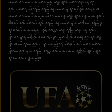
လောင်းကစားဂိမ်းကိုလည်း ရွေးချယ်ကစားရန် သုံးစွဲ
သူများအတွက် မည်သည့်ဝန်ဆောင်မှုကို ရရှိနိုင်သနည်း။
လောင်းကစားဂိမ်းများကို ကစားရန် ရွေးချယ်ရန် ဝင်ရောက်
ပါ။ တိုက်ရိုက်ဝဘ်ဆိုဒ်သည် ဝန်ဆောင်မှုအပေါ် ယုံကြည်မှု
ကို ဖန်တီးပေးသည်။ နှင့်ဘဏ္ဍာရေးလုံခြုံရေး ငွေသွင်း
ခြင်း၊ ငွေထုတ်ခြင်း၊ အခမဲ့လွှဲပြောင်းခြင်း၊ အနည်းဆုံးမရှိ
ခြင်း။ ဆိုလိုသည်မှာ၊ ၎င်းသည် တိုက်ရိုက်ဝဘ်ဆိုက်တစ်ခု
ဖြစ်သည်။ ၎င်းသည် ကမ္ဘာတစ်ဝှမ်းလုံးမှ တုံ့ပြန်ချက်များ
ကို လက်ခံရရှိသည်။