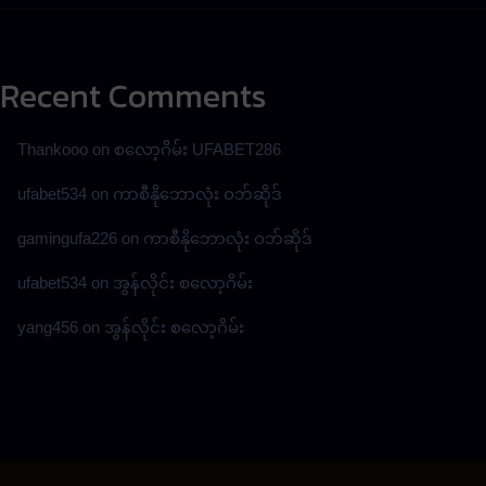
Recent Comments
Thankooo
on
စလော့ဂိမ်း UFABET286
ufabet534
on
ကာစီနိုဘောလုံး ဝဘ်ဆိုဒ်
gamingufa226
on
ကာစီနိုဘောလုံး ဝဘ်ဆိုဒ်
ufabet534
on
အွန်လိုင်း စလော့ဂိမ်း
yang456
on
အွန်လိုင်း စလော့ဂိမ်း