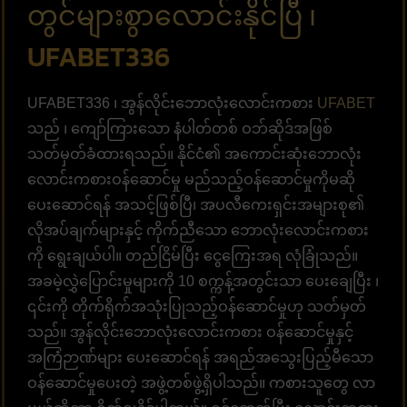
တွင်များစွာလောင်းနိုင်ပြီ ၊
UFABET336
UFABET336 ၊ အွန်လိုင်းဘောလုံးလောင်းကစား
UFABET
သည် ၊ ကျော်ကြားသော နံပါတ်တစ် ဝဘ်ဆိုဒ်အဖြစ်
သတ်မှတ်ခံထားရသည်။ နိုင်ငံ၏ အကောင်းဆုံးဘောလုံး
လောင်းကစားဝန်ဆောင်မှု မည်သည့်ဝန်ဆောင်မှုကိုမဆို
ပေးဆောင်ရန် အသင့်ဖြစ်ပြီ၊ အပလီကေးရှင်းအများစု၏
လိုအပ်ချက်များနှင့် ကိုက်ညီသော ဘောလုံးလောင်းကစား
ကို ရွေးချယ်ပါ။ တည်ငြိမ်ပြီး ငွေကြေးအရ လုံခြုံသည်။
အခမဲ့လွှဲပြောင်းမှုများကို 10 စက္ကန့်အတွင်းသာ ပေးချေပြီး ၊
၎င်းကို တိုက်ရိုက်အသုံးပြုသည့်ဝန်ဆောင်မှုဟု သတ်မှတ်
သည်။ အွန်လိုင်းဘောလုံးလောင်းကစား ဝန်ဆောင်မှုနှင့်
အကြံဉာဏ်များ ပေးဆောင်ရန် အရည်အသွေးပြည့်မီသော
ဝန်ဆောင်မှုပေးတဲ့ အဖွဲ့တစ်ဖွဲ့ရှိပါသည်။ ကစားသူတွေ လာ