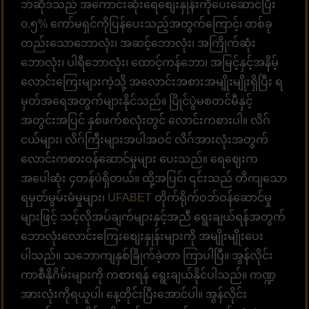
ဘ်ဆိုဒ်သည် အကောင်းဆုံးရေစျေးနှုန်းကိုပေးဆောင်ပြီး
၀.၅% ကော်မရှင်ကိုပြန်ပေးသည့်အတွက်ကြောင့်၊ တစ်ခု
တည်းသောဘောလုံး၊ အဆင့်ဘောလုံး၊ အကြိုက်ဆုံး
ဘောလုံး၊ ပါရီဘောလုံး၊ ထောင့်ကန်ဘော၊ အမြင့်နှင့်အနိမ့်
လောင်းကြေးများကဲ့သို့ အလောင်းအစားအမျိုးမျိုးရှိပြီး ရ
မှတ်အရေအတွက်များနိုင်သည်။ ပြိုင်ပွဲမစတင်မီနှင့်
အတွင်းအပြင် နှစ်ဖက်စလုံးတွင် လောင်းကစားပါ။ လိဂ်
ငယ်များ၊ လိဂ်ကြီးများအပါအဝင် လိဂ်အားလုံးအတွက်
လောင်းကစားဝန်ဆောင်မှုများ ပေးသည်။ ရေဈေးက
အပေါဆုံး ၄တန်ပဲရှိတယ်။ ထို့အပြင်၊ ၎င်းသည် တိကျသော
ရမှတ်မွမ်းမံမှုများ၊
UFABET
တိုက်ရိုက်ဝဘ်ဝန်ဆောင်မှု
များဖြင့် သင့်လိုအပ်ချက်များနှင့်အညီ ရွေးချယ်ရန်အတွက်
ဘောလုံးလောင်းကြေးစျေးနှုန်းများကို အမျိုးမျိုးပေး
ပါသည်။ သဘောကျနှစ်ခြိုက်ခဲ့တာ ကြာပါပြီ။ အွန်လိုင်း
ကာစီနိုဂိမ်းများကို ကစားရန် ရွေးချယ်နိုင်ပါသည်။ ကဏ္ဍ
အားလုံးကိုရယူပါ၊ နေ့တိုင်းပြီးအောင်ပါ။ အွန်လိုင်း