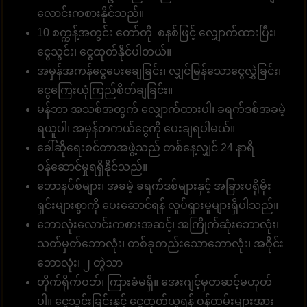
လောင်းကစားနိုင်သည်။
10 စက္ကန့်အတွင်း တော်တို စနစ်ဖြင့် လျှောက်ထားပြီး၊
ငွေသွင်း၊ ငွေထုတ်နိုင်ပါတယ်။
အမှန်အကန်ငွေပေးချေခြင်း၊ လျှင်မြန်သောငွေလွှဲခြင်း၊
ငွေကြေးယုံကြည်စိတ်ချခြင်း။
မန်ဘာ အသစ်အတွက် လျှောက်ထားပါ၊ ခရက်ဒစ်အခမဲ့
ရယူပါ၊ အမှန်တကယ်ငွေကို ပေးချရပါမယ်။
ခေါ်ဆိုရေးစင်တာအဖွဲ့သည် တစ်နေ့လျှင် 24 နာရီ
ဝန်ဆောင်မှုရရှိနိုင်သည်။
ဘောနပ်စ်များ၊ အခမဲ့ ခရက်ဒစ်များနှင့် အခြားပရိုမိုး
ရှင်းများစွာကို ပေးဆောင်ရန် လှုပ်ရှားမှုများရှိပါသည်။
ဘောလုံးလောင်းကစားအဆင့်၊ အကြိုက်ဆုံးဘောလုံး၊
သတ်မှတ်ဘောလုံး၊ တစ်ခုတည်းသောဘောလုံး၊ အဝိုင်း
ဘောလုံး၊ ၂ တွဲသာ
တိုက်ရိုက်ဝဘ်၊ ကြားခံမရှိ။ အေးဂျင့်မှတဆင့်မဟုတ်
ပါ။ ငွေသွင်းခြင်းနှင့် ငွေထုတ်ယူရန် ဝန်ထမ်းများအား