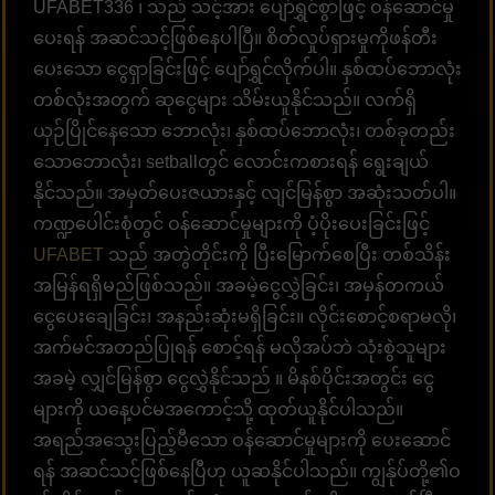
UFABET336 ၊ သည် သင့်အား ပျော်ရွှင်စွာဖြင့် ဝန်ဆောင်မှု
ပေးရန် အဆင်သင့်ဖြစ်နေပါပြီ။ စိတ်လှုပ်ရှားမှုကိုဖန်တီး
ပေးသော ငွေရှာခြင်းဖြင့် ပျော်ရွှင်လိုက်ပါ။ နှစ်ထပ်ဘောလုံး
တစ်လုံးအတွက် ဆုငွေများ သိမ်းယူနိုင်သည်။ လက်ရှိ
ယှဉ်ပြိုင်နေသော ဘောလုံး၊ နှစ်ထပ်ဘောလုံး၊ တစ်ခုတည်း
သောဘောလုံး၊ setballတွင် လောင်းကစားရန် ရွေးချယ်
နိုင်သည်။ အမှတ်ပေးဇယားနှင့် လျင်မြန်စွာ အဆုံးသတ်ပါ။
ကဏ္ဍပေါင်းစုံတွင် ဝန်ဆောင်မှုများကို ပံ့ပိုးပေးခြင်းဖြင့်
UFABET
သည် အတွဲတိုင်းကို ပြီးမြောက်စေပြီး တစ်သိန်း
အမြန်ရရှိမည်ဖြစ်သည်။ အခမဲ့ငွေလွှဲခြင်း၊ အမှန်တကယ်
ငွေပေးချေခြင်း၊ အနည်းဆုံးမရှိခြင်း။ လိုင်းစောင့်စရာမလို၊
အက်မင်အတည်ပြုရန် စောင့်ရန် မလိုအပ်ဘဲ သုံးစွဲသူများ
အခမဲ့ လျှင်မြန်စွာ ငွေလွှဲနိုင်သည် ။ မိနစ်ပိုင်းအတွင်း ငွေ
များကို ယနေ့ပင်မအကောင့်သို့ ထုတ်ယူနိုင်ပါသည်။
အရည်အသွေးပြည့်မီသော ဝန်ဆောင်မှုများကို ပေးဆောင်
ရန် အဆင်သင့်ဖြစ်နေပြီဟု ယူဆနိုင်ပါသည်။ ကျွန်ုပ်တို့၏ဝ