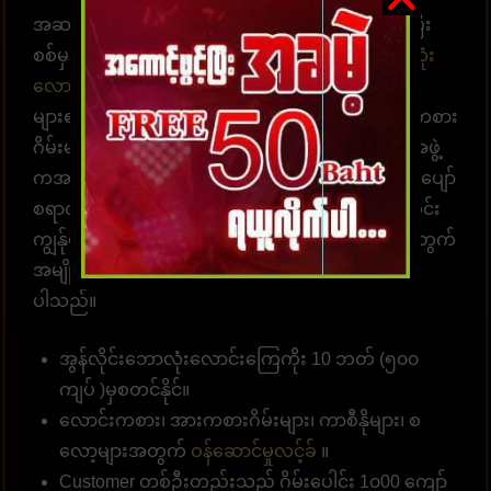
အဆင်သင့်ဖြစ်နေပါပြီ။ ထိထိရောက်ရောက် မြန်ဆန်ပြီး
စစ်မှန်သော ပေးချေမှုများ၊ နံပါတ် 1 တိုက်ရိုက်
ဘောလုံး
လောင်းကစားဝက်ဘ်ဆိုက်
UFABET သည် လူအ
များ၏နှလုံးသားကို အနိုင်ယူသည်။ အွန်လိုင်းလောင်းကစား
ဂိမ်းများကို အချိန်မရွေးကစားရန် ဝန်ဆောင်မှုပေးတဲ့အဖွဲ့
ကအမြဲ စောင့်ဆိုင်းနေပါတယ်။ အွန်လောင်းကစားဂိမ်းပျော်
စရာတွင်ပါဝင်ဆင်နွဲပါ။ကျွန်ုပ်တို့သည် အောက်ပါအတိုင်း
ကျွန်ုပ်တို့၏ဝဘ်ဆိုဒ်မှာ ကစားရန် ဆုံးဖြတ်ရန် သင့်အတွက်
အမျိုးမျိုးသော အကျိုးကျေးဇူးများကို စုစည်းထား
ပါသည်။
အွန်လိုင်းဘောလုံးလောင်းကြေကိုး 10 ဘတ် (၅၀၀
ကျပ် )မှစတင်နိုင်။
လောင်းကစား၊ အားကစားဂိမ်းများ၊ ကာစီနိုများ၊ စ
လော့များအတွက်
ဝန်ဆောင်မှုလင့်ခ်
။
Customer တစ်ဦးတည်းသည် ဂိမ်းပေါင်း 1၀00 ကျော်