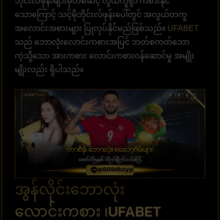
ဘိုင်းလ်ဖုန်းများမှတစ်ဆင့် လွယ်ကူစွာ ကစားနိုင်
သောကြောင့် သင့်မိုဘိုင်းလ်ဖုန်းပေါ်တွင် အလွယ်တကူ
အလောင်းအစားများ ပြုလုပ်နိုင်မည်ဖြစ်သည်။
UFABET
သည် ဘောလုံးလောင်းကစားအပြင် ဘတ်စကတ်ဘော
ကဲ့သို့သော အားကစား လောင်းကစားဝန်ဆောင်မှု အမျိုး
မျိုးလည်း ရှိပါသည်။
အွန်လိုင်းဘောလုံး
လောင်းကစား ၊UFABET