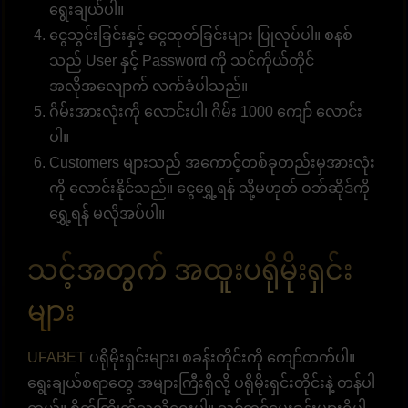
ရွေးချယ်ပါ။
ငွေသွင်းခြင်းနှင့် ငွေထုတ်ခြင်းများ ပြုလုပ်ပါ။ စနစ်
သည် User နှင့် Password ကို သင်ကိုယ်တိုင်
အလိုအလျောက် လက်ခံပါသည်။
ဂိမ်းအားလုံးကို လောင်းပါ၊ ဂိမ်း 1000 ကျော် လောင်း
ပါ။
Customers များသည် အကောင့်တစ်ခုတည်းမှအားလုံး
ကို လောင်းနိုင်သည်။ ငွေရွှေ့ရန် သို့မဟုတ် ဝဘ်ဆိုဒ်ကို
ရွှေ့ရန် မလိုအပ်ပါ။
သင့်အတွက် အထူးပရိုမိုးရှင်း
များ
UFABET
ပရိုမိုးရှင်းများ၊ စခန်းတိုင်းကို ကျော်တက်ပါ။
ရွေးချယ်စရာတွေ အများကြီးရှိလို့ ပရိုမိုးရှင်းတိုင်းနဲ့ တန်ပါ