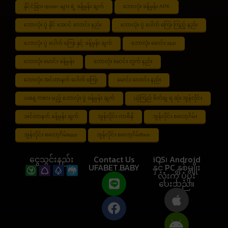
နိုင်ငံခြား tipster များ ရဲ့ ခန့်မှန်း ချက်
ဘောလုံး ခန့်မှန်း APK
ဘောလုံး ပွဲ နိုင် အောင် လောင်း နည်း
ဘောလုံး ပွဲ ပေါက် ကြေး ကြည့် နည်း
ဘောလုံး ပွဲ ပေါက် ကြေး နှင့် ခန့်မှန်း ချက်
ဘောလုံး မောင်း app
ဘောလုံး မောင်း ခန့်မှန်း
ဘောလုံး မောင်း တွက် နည်း
ဘောလုံး အင်တာနက် ပေါက် ကြေး
မောင်း လောင်း နည်း
ယနေ့ ကစား မည့် ဘောလုံး ပွဲ ခန့်မှန်း ချက်
ယုံကြည် စိတ်ချ ရ ဆုံး အွန်လိုင်း
အင်တာနက် ခန့်မှန်း ချက်
အွန်လိုင်း ကာစီနို
အွန်လိုင်း စလော့ဂိမ်း
အွန်လိုင်း စလော့ဂိမ်းapp
အွန်လိုင်း စလော့ဂိမ်းfree
ငွေသွင်းနည်း
Contact Us
iOS၊ Android
UFABET.BABY
နှင့် PC နှစ်မျိုး
လုံးကို ပံ့ပိုး
ပေးသည်။