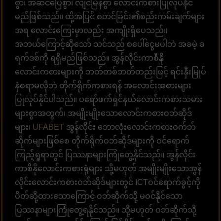
စွာ၊ အဆင်ပြေစွာ၊ လျင်မြန်စွာ လောင်းကစားပြုလုပ်နိုင်
မည်ဖြစ်သည်။ ထို့အပြင် စတင်ခြင်း၏စည်းကမ်းချက်များ
အရ လောင်းကြေးမှာလည်း အကျိုးရှိပေသည်။
အဘယ်ကြောင့်ဆိုသော် သင်သည် စပေါ်ငွေမပါဘဲ အခမဲ့ ခ
ရက်ဒစ်ကို ရရှိမည်ဖြစ်သည်။ အွန်လိုင်းကာစီနို
လောင်းကစားများကို ဘတ်တစ်ဘတ်တည်းဖြင့် ရင်းနှီးမြုပ်
နှံစရာမလိုဘဲ တိုက်ရိုက်ကစားရန် အလောင်းအစားများ
ပြုလုပ်နိုင်ပါသည်။ ပရော်ဖက်ရှင်နယ်လောင်းကစားသမား
များစွာအတွက်၊ အမျိုးမျိုးသောလောင်းကစားဝဘ်ဆိုဒ်
များ၊
UFABET
အွန်လိုင်း ဘောလုံးလောင်းကစားဝက်ဘ်
ဆိုက်များဖြစ်စေ တိုက်ရိုက်ဝဘ်ဆိုဒ်များကို ဝင်ရောက်
ကြည့်ရှုရာတွင် ပြဿနာများကြုံတွေ့နိုင်သည်။ အွန်လိုင်း
ကာစီနိုလောင်းကစားရုံများ သို့မဟုတ် အမျိုးမျိုးသောအွန်
လိုင်းလောင်းကစားဝဘ်ဆိုဒ်များတွင် ICTဝင်ရောက်ခွင့်ကို
ပိတ်ဆို့ထားသောကြောင့် ဝဘ်ဆိုက်သို့ မဝင်နိုင်သော
ပြဿနာများကြုံတွေ့ရနိုင်သည်။ သို့မဟုတ် ဝဘ်ဆိုက်သို့