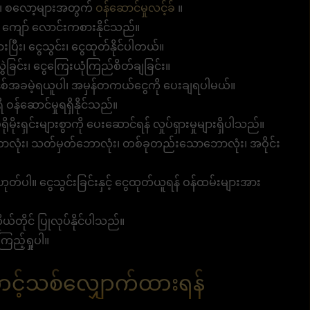
ား၊ စလော့များအတွက်
ဝန်ဆောင်မှုလင့်ခ်
။
 ကျော် လောင်းကစားနိုင်သည်။
းပြီး၊ ငွေသွင်း၊ ငွေထုတ်နိုင်ပါတယ်။
ဲခြင်း၊ ငွေကြေးယုံကြည်စိတ်ချခြင်း။
်အခမဲ့ရယူပါ၊ အမှန်တကယ်ငွေကို ပေးချရပါမယ်။
ဝန်ဆောင်မှုရရှိနိုင်သည်။
မိုးရှင်းများစွာကို ပေးဆောင်ရန် လှုပ်ရှားမှုများရှိပါသည်။
လုံး၊ သတ်မှတ်ဘောလုံး၊ တစ်ခုတည်းသောဘောလုံး၊ အဝိုင်း
ဟုတ်ပါ။ ငွေသွင်းခြင်းနှင့် ငွေထုတ်ယူရန် ဝန်ထမ်းများအား
ယ်တိုင် ပြုလုပ်နိုင်ပါသည်။
ြည့်ရှုပါ။
င့်သစ်လျှောက်ထားရန်