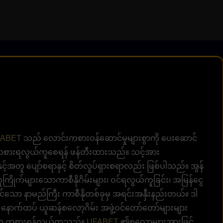
FABET
သည် လောင်းကစားဝန်ဆောင်မှုများစွာကို ပေးဆောင်
ီ၊ ကစားရလွယ်ကူစေရန် ဖန်တီးထားသည်။ သင့်အား
င့်အတူ ပျော်စရာနှင့် စိတ်လှုပ်ရှားစရာလည်း ဖြစ်ပါသည်။ အွန်
 လူကြိုက်များသောကာစီနိုဂိမ်းများ၊ ဝင်ရလွယ်ကူခြင်း၊ အမြန်ငွေ
င်သော နာမည်ကြီး ကာစီနိုတစ်ခုမှ အရင်းအနှီးနည်းတယ်။ ဒါ
နောက်ထပ် ယူဆန်စလော့ဂိမ်း အဖွဲ့ဝင်တော်တော်များများ
အတူ ကစားရန်လွယ်ကူသည်။
UFABET
၏စလော့များအားဖြင့်