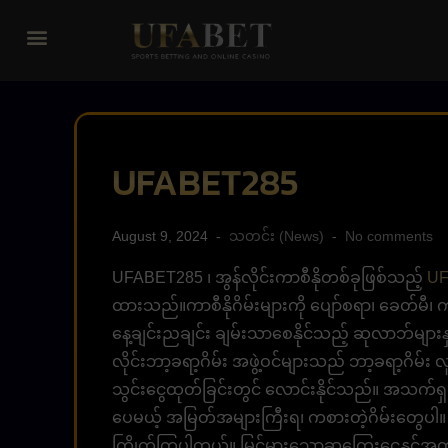
UFABET285
August 9, 2024
သတင်း (News)
No comments
UFABET285 ၊ အွန်လိုင်းကာစီနိုတစ်ခုဖြစ်သည့်
U
ထားသည်။ကာစီနိုဂိမ်းများကို ပျော်စရာ၊ ခေတ်မ
နေ့ချင်းညချင်း ချမ်းသာစေနိုင်သည့် ဆုလာဘ်များနှ
လိုင်းဘာ့ခရာ့ဂိမ်း အဖွဲ့ဝင်များသည် ဘာ့ခရာ့ဂိမ်း
သွင်းငွေထုတ်ခြင်းတွင် လောင်းနိုင်သည်။ အသက်ရှ
ပေမယ့် အမြတ်အများကြီးရ၊ ကစားတဲ့ဂိမ်းတွေပါ။ 
ကြိုက်ကြပါတယ်။ မြင့်မားသောဆုကြေးငွေနှင့်