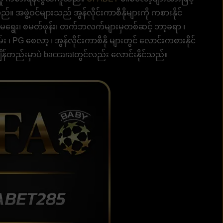
အဖွဲ့ဝင်များသည် အွန်လိုင်းကာစီနိုများကို ကစားနိုင်
ရွေး၊ စမတ်ဖုန်း၊ တက်ဘလက်များမှတစ်ဆင့် ဘာ့ခရာ ၊
မ်း ၊ PG စေလာ့ ၊ အွန်လိုင်းကာစီနို များတွင် လောင်းကစားနိုင်
ျိန်တည်းမှာပဲ baccaratတွင်လည်း လောင်းနိုင်သည်။