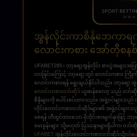
အွန်လိုင်းကာစီနိုဘေကာရက
လောင်းကစား အော်တိုစနစ
UFABET285 ၊ ဘာ့ခရာ့အွန်လိုင်း စားပွဲအများအပြာ
လာခြင်းကြောင့် ဘာ့ခရာ့ တွင် လောင်းကစား ကြို
လောင်းကစားရန် ရွေးချယ်နိုင်ပါသည်။ ဘာ့ခရာ့ အွန်လိုင
လောင်းကစားဝဘ်ဆိုဒ်
ယူဆန်စလော့ သည် ဝဘ်ဆိုက်
စီနိုများကို ပေါင်းစပ်ထားသည်။ အဖွဲ့ဝင်များသည် ၎
လိုင်းလောင်းကစားဝဘ်ဆိုဒ်များ၏ အဖွဲ့ဝင်များ
စေရန် တီထွင်ထားသော မိုဘိုင်းစာမျက်နှာဖြင့် ဘာ့ခ
မေးခွန်းများ သို့မဟုတ် ပြဿနာများရှိပါက၊ ဝဘ်ဆိုဒ
UFABET
အွန်လိုင်းလောင်းကစားဝဘ်ဆိုဒ်သို့ဝင်