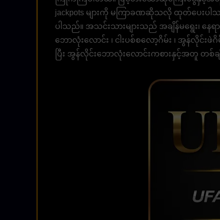
jackpots များကို မကြာခဏဆိုသလို ထုတ်ပေးပါသည်။ 
ပါသည်။ အသင်းသားများသည် အချိန်မရွေး၊ နေရာမ
ဘောလုံးလောင်း ၊ ငါးပစ်စလော့ဂိမ်း ၊ အွန်လိုင်းဖဲဂိ
ပြီး အွန်လိုင်းဘောလုံးလောင်းကစားနှင့်အတူ တစ်ခ