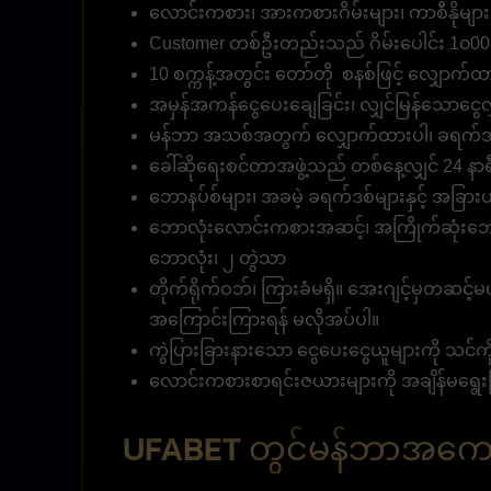
လောင်းကစား၊ အားကစားဂိမ်းများ၊ ကာစီနိုမျ
Customer တစ်ဦးတည်းသည် ဂိမ်းပေါင်း 1၀00
10 စက္ကန့်အတွင်း တော်တို စနစ်ဖြင့် လျှောက်ထာ
အမှန်အကန်ငွေပေးချေခြင်း၊ လျှင်မြန်သောငွေလွှ
မန်ဘာ အသစ်အတွက် လျှောက်ထားပါ၊ ခရက်ဒစ
ခေါ်ဆိုရေးစင်တာအဖွဲ့သည် တစ်နေ့လျှင် 24 နာရီ 
ဘောနပ်စ်များ၊ အခမဲ့ ခရက်ဒစ်များနှင့် အခြားပရို
ဘောလုံးလောင်းကစားအဆင့်၊ အကြိုက်ဆုံးဘော
ဘောလုံး၊ ၂ တွဲသာ
တိုက်ရိုက်ဝဘ်၊ ကြားခံမရှိ။ အေးဂျင့်မှတဆင့်မ
အကြောင်းကြားရန် မလိုအပ်ပါ။
ကွဲပြားခြားနားသော ငွေပေးငွေယူများကို သင်ကို
လောင်းကစားစာရင်းဇယားများကို အချိန်မရွေးက
UFABET တွင်မန်ဘာအကော