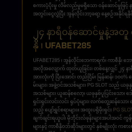
စကားပံ့ပိုးမှု လိမ်လည်မှုမရှိသော ဝန်ဆောင်မှုဖြင
အတွင်းငွေလွှဲပြီး အွန်လိုင်းဘာ့ခရာ့ နေ့စဉ်အနိုင်ရန
၂၄ နာရီဝန်ဆောင်မှုနဲ့အတူ 
နို ၊ UFABET285
UFABET285 ၊ အွန်လိုင်းဘေကာရက်၊ ကာစီနို၊ ဘေ
အလိုအလျောက် ထုတ်ယူခြင်း၊ တစ်နေ့လျှင် ၂၄ နာ
အားလုံးကို ပြီးအောင်၊ တည်ငြိမ်၊ မြန်ဆန်၊ ၁၀၀%
မ်းများ၊ အဖွဲ့ဝင်အသစ်များ၊ PG SLOT သည် ယခုနှစ
အသစ်များ၊ ယူဆန်စလော့၊ ယခုနှစ်ပူပြင်းသော၊ ဒေ
ရှင်းရှင်းလင်းလင်း ရုပ်ပုံများ၊ လက်တွေ့ဆန်သော၊ ပ
သည့် ပျော်ရွှင်စရာများ။ အထူးပရိုမိုးရှင်း
PG SLO
ချက်ချင်းရယူပါ၊ မိုဘိုင်းလ်ဖုန်းများအပါအဝင် ကွန
များနှင့် ကာစီနိုဝဘ်ဆိုဒ်များတွင် နှစ်မျိုးလုံ