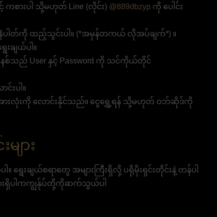
 ကစားပါ သို့မဟုတ် Line (လိုင်း)
@889dbzyp
ကို ပေါင်း
ပါတ်ကို ထည့်သွင်းပါ။ (*အမှန်တကယ် လိုအပ်ချက်*) ။
ရွေးချယ်ပါ။
 စနစ်သည် User နှင့် Password ကို သင်ကိုယ်တိုင်
ောင်းပါ။
းကို လောင်းနိုင်သည်။ ငွေရွှေ့ရန် သို့မဟုတ် ဝဘ်ဆိုဒ်ကို
်းများ
်ပါ။ ရွေးချယ်စရာတွေ အများကြီးရှိလို့ ပရိုမိုးရှင်းတိုင်းနဲ့ တန်ပါ
းရှိပါကကျွန်ုပ်တို့ကိုဆက်သွယ်ပါ