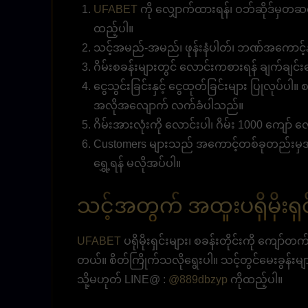
UFABET
ကို လျှောက်ထားရန်၊ ဝဘ်ဆိုဒ်မှတဆင့်
ထည့်ပါ။
သင့်အမည်-အမည်၊ ဖုန်းနံပါတ်၊ ဘဏ်အကောင့်နံ
ဂိမ်းစခန်းများတွင် လောင်းကစားရန် ချက်ချင်း
ငွေသွင်းခြင်းနှင့် ငွေထုတ်ခြင်းများ ပြုလုပ်ပါ။
အလိုအလျောက် လက်ခံပါသည်။
ဂိမ်းအားလုံးကို လောင်းပါ၊ ဂိမ်း 1000 ကျော် လ
Customers များသည် အကောင့်တစ်ခုတည်းမှအားလုံ
ရွှေ့ရန် မလိုအပ်ပါ။
သင့်အတွက် အထူးပရိုမိုးရှင
UFABET
ပရိုမိုးရှင်းများ၊ စခန်းတိုင်းကို ကျော်တက
တယ်။ စိတ်ကြိုက်သလိုရွေးပါ။ သင့်တွင်မေးခွန်းမျာ
သို့မဟုတ် LINE@ :
@889dbzyp
ကိုထည့်ပါ။