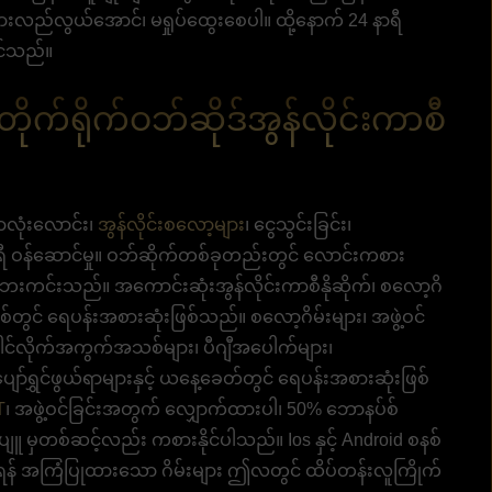
့် နားလည်လွယ်အောင်၊ မရှုပ်ထွေးစေပါ။ ထို့နောက် 24 နာရီ
ိုင်သည်။
တိုက်ရိုက်ဝဘ်ဆိုဒ်အွန်လိုင်းကာစီ
ာလုံးလောင်း၊
အွန်လိုင်းစလော့မျာ
း၊ ငွေသွင်းခြင်း၊
ရီ ဝန်ဆောင်မှု။ ဝဘ်ဆိုက်တစ်ခုတည်းတွင် လောင်းကစား
 ဘေးကင်းသည်။ အကောင်းဆုံးအွန်လိုင်းကာစီနိုဆိုက်၊ စလော့ဂိ
်တွင် ရေပန်းအစားဆုံးဖြစ်သည်။ စလော့ဂိမ်းများ၊ အဖွဲ့ဝင်
ါင်လိုက်အကွက်အသစ်များ၊ ပီဂျီအပေါက်များ၊
ျော်ရွှင်ဖွယ်ရာများနှင့် ယနေ့ခေတ်တွင် ရေပန်းအစားဆုံးဖြစ်
T
၊ အဖွဲ့ဝင်ခြင်းအတွက် လျှောက်ထားပါ၊ 50% ဘောနပ်စ်
်ပျူ မှတစ်ဆင့်လည်း ကစားနိုင်ပါသည်။ Ios နှင့် Android စနစ်
း ကစားရန် အကြံပြုထားသော ဂိမ်းများ ဤလတွင် ထိပ်တန်းလူကြိုက်