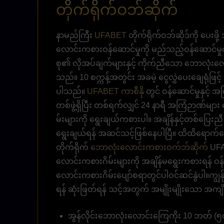
တိုက်ရိုက်ဝဘ်ဆိုက်
နာမည်ကြီး
UFABET
တိုက်ရိုက်ဝဘ်ဆိုဒ်ကို ပေးဖိ
လောင်းကစားဝန်ဆောင်မှုကို မည်သည့်ဝန်ဆောင်မှု
စု၏ လိုအပ်ချက်များနှင့် ကိုက်ညီသော ဘောလုံးလော
သည်။ 10 စက္ကန့်အတွင်း အခမဲ့ ငွေလွှဲပေးချေရုံဖြင့
ပါသည်။
UFABET ကာစီနို
တွင် ဝန်ဆောင်မှုနှင့်
တစ်ဖွဲ့ရှိပြီး တစ်ရက်လျှင် 24 နာရီ အကြံဉာဏ်မ
မ်းများကို ရွေးချယ်ကစားပါ။ အချိန်နှင့်တစ်ပြ
ရွေးချယ်ရန် အဆင်သင့်ဖြစ်နေပါပြီ။ ထိထိရောက်ရော
တိုက်ရိုက်
ဘောလုံးလောင်းကစားဝက်ဘ်ဆိုက်
UFA
လောင်းကစားဂိမ်းများကို အချိန်မရွေးကစားရန် ဝန်
လောင်းကစားဂိမ်းပျော်စရာတွင်ပါဝင်ဆင်နွဲပါ။ကျွန်
ရန် ဆုံးဖြတ်ရန် သင့်အတွက် အမျိုးမျိုးသော အကျ
အွန်လိုင်းဘောလုံးလောင်းကြေကိုး 10 ဘတ် (၅၀၀