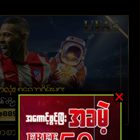
်းကစား ၊UFABET အတွက်