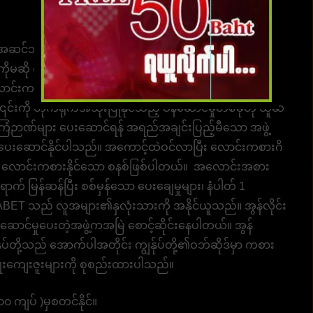
ု့ အဆင်သင့်ဖြစ်နေပါပြီ။ နိုင်ငံ၏အကောင်းဆုံးဘောလုံး
ကိုမဆို ပေးဆောင်ရန် အသင့်ဖြစ်ပြီး၊ အပလီကေးရှင်းအများ
င်းကစားကို ရွေးချယ်ပါ။ စီတ်ချရပြီး ငွေကြေးအရ လုံခြုံ
် ၎င်းကို တိုက်ရိုက်အသုံးပြုနိုင်သည့် ဝန်ဆောင်မှုတစ်ခုဟု ယူဆ
 အကြံဉာဏ်များ ပေးဆောင်ရန် အရည်အချင်းပြည့်မီသော အဖွဲ့
ျား ပေးဆောင်နိုင်ပါသည်။ အကောင့်ထဲဝင်လာပြီး လောင်းကစားဂိ
ေးညီ လောင်းကစားနိုင်သော စနစ်ဖြစ်ပါတယ်။ အလောင်းအစား
က် မြန်ဆန်ပြီး စစ်မှန်သော ပေးချေမှုများ၊ နံပါတ် 1
BET သည် လူအများ၏နှလုံးသားကို အနိုင်ယူသည်။ အွန်လိုင်း
ဆောင်မှုပေးတဲ့အဖွဲ့ကအမြဲ စောင့်ဆိုင်းနေပါတယ်။ အွန်
ုပ်တို့သည် အောက်ပါအတိုင်း ကျွန်ုပ်တို့၏ဝဘ်ဆိုဒ်မှာ ကစား
ိုးကျေးဇူးများကို စုစည်းထားပါသည်။
 ကျပ် )မှစတင်နိုင်။