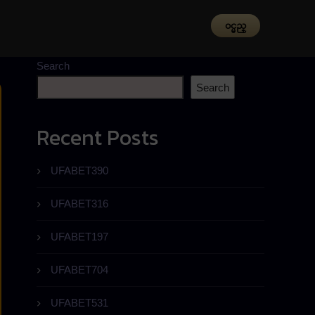
၀င္မည္
Search
Search
Recent Posts
UFABET390
UFABET316
UFABET197
UFABET704
UFABET531