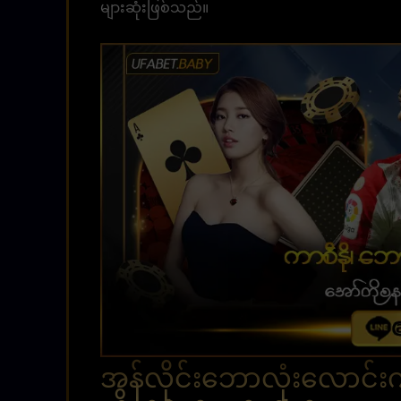
များဆုံးဖြစ်သည်။
အွန်လိုင်းဘောလုံးလောင