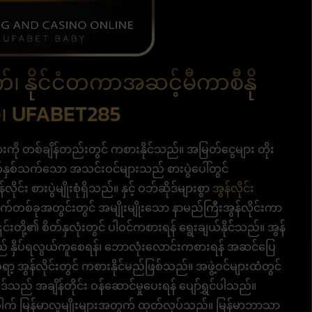
်၊ နိုင်ငံတကာအဆင့်မီကာစီနို
်၊ UFABET285
းကို တစ်ချိန်တည်းတွင် ကစားနိုင်သည်။ အမြတ်ငွေများ တိုး
က်နှစ်သက်သော အသင်းဝင်များသည် စားပွဲပေါ်တွင်
်း စားပွဲမျိုးစုံရှိသည်။ နှင့် ဝဘ်ဆိုဒ်များစွာ
အွန်လိုင်း
တစ်ခုအတွင်းတွင် အမျိုးမျိုးသော နာမည်ကြီးအွန်လိုင်းကာ
င်းတို့၏ စိတ်နှလုံးတွင် ပါဝင်ကစားရန် ရွေးချယ်နိုင်သည်။ အွန်
သည် နှိပ်ရလွယ်ကူစေရန်၊ ဘောလုံးလောင်းကစားရန် အဆင်ပြေ
ရာ့ အွန်လိုင်းတွင် ကစားနိုင်မည်ဖြစ်သည်။ အဖွဲ့ဝင်များထံတွင်
်သည် အချိန်တိုင်း ဝန်ဆောင်မှုပေးရန် ပျော်ရွှင်ပါသည်။
ပေါက် မြန်မာလူမျိုးများအတွက် ထုတ်လုပ်သည်။ မြန်မာဘာသာ