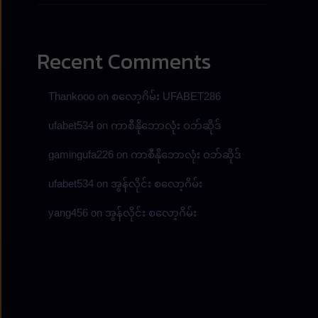
Recent Comments
Thankooo
on
စလော့ဂိမ်း UFABET286
ufabet534
on
ကာစီနိုဘောလုံး ဝဘ်ဆိုဒ်
gamingufa226
on
ကာစီနိုဘောလုံး ဝဘ်ဆိုဒ်
ufabet534
on
အွန်လိုင်း စလော့ဂိမ်း
yang456
on
အွန်လိုင်း စလော့ဂိမ်း