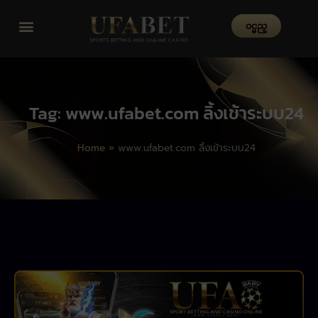
၀င္မည္
Tag: www.ufabet.com ลิ้งเข้าระบบ24
Home
»
www.ufabet.com ลิ้งเข้าระบบ24