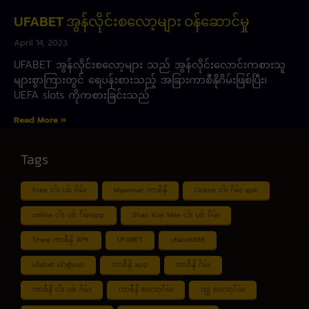
UFABET အွန်လိုင်းစလော့များ ဝန်ဆောင်မှု
April 14, 2023
UFABET အွန်လိုင်းစလော့များ သည် အွန်လိုင်းလောင်းကစားသူ
များစွာကြားတွင် ရေပန်းစားသည့် အခြားကာစီနိုဂိမ်းဖြစ်ပြီး၊
UEFA slots ကိုကစားခြင်းသည်
Read More »
Tags
Free ငါး ပစ် ဂိမ်း
Myanmar ကာစီနို
Online ငါး ဂိမ်း apk
online ငါး ပစ် ဂိမ်းapp
Shan Koe Mee ငါး ပစ် ဂိမ်း
Shwe ကာစီနို APK
UFABET
ufabet888
ufabet เข้าสู่ระบบ
ကာစီနို app
ကာစီနို ဂိမ်း
ကာစီနို ငါး ပစ် ဂိမ်း
ကာစီနို စလော့ဂိမ်း
ကျွဲ စလော့ဂိမ်း