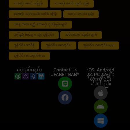
ဘောလုံး မောင်း ခန့်မှန်း
ဘောလုံး မောင်း တွက် နည်း
ဘောလုံး အင်တာနက် ပေါက် ကြေး
မောင်း လောင်း နည်း
ယနေ့ ကစား မည့် ဘောလုံး ပွဲ ခန့်မှန်း ချက်
ယုံကြည် စိတ်ချ ရ ဆုံး အွန်လိုင်း
အင်တာနက် ခန့်မှန်း ချက်
အွန်လိုင်း ကာစီနို
အွန်လိုင်း စလော့ဂိမ်း
အွန်လိုင်း စလော့ဂိမ်းapp
အွန်လိုင်း စလော့ဂိမ်းfree
ငွေသွင်းနည်း
Contact Us
iOS၊ Android
UFABET.BABY
နှင့် PC နှစ်မျိုး
လုံးကို ပံ့ပိုး
ပေးသည်။