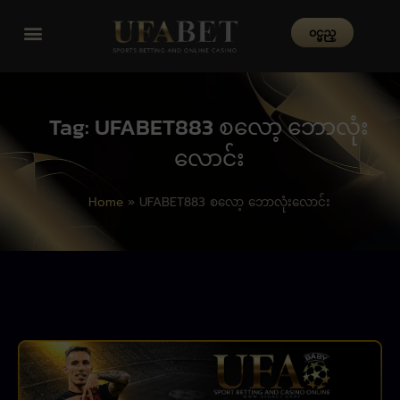
၀င္မည္
Tag: UFABET883 စလော့ ဘောလုံး
လောင်း
Home
»
UFABET883 စလော့ ဘောလုံးလောင်း