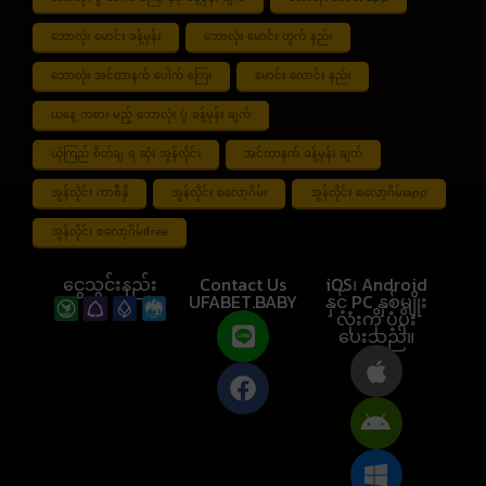
ဘောလုံး မောင်း ခန့်မှန်း
ဘောလုံး မောင်း တွက် နည်း
ဘောလုံး အင်တာနက် ပေါက် ကြေး
မောင်း လောင်း နည်း
ယနေ့ ကစား မည့် ဘောလုံး ပွဲ ခန့်မှန်း ချက်
ယုံကြည် စိတ်ချ ရ ဆုံး အွန်လိုင်း
အင်တာနက် ခန့်မှန်း ချက်
အွန်လိုင်း ကာစီနို
အွန်လိုင်း စလော့ဂိမ်း
အွန်လိုင်း စလော့ဂိမ်းapp
အွန်လိုင်း စလော့ဂိမ်းfree
ငွေသွင်းနည်း
Contact Us
iOS၊ Android
UFABET.BABY
နှင့် PC နှစ်မျိုး
လုံးကို ပံ့ပိုး
ပေးသည်။