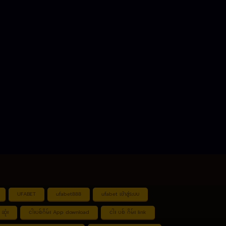
UFABET
ufabet888
ufabet เข้าสู่ระบบ
ဆုံး
ငါးပစ်ဂိမ်း App download
ငါး ပစ် ဂိမ်း link