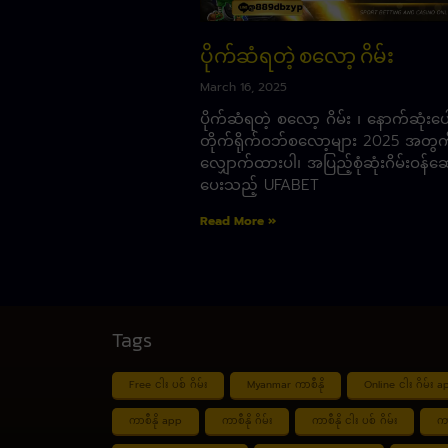
ပိုက်ဆံရတဲ့ စလော့ ဂိမ်း
March 16, 2025
ပိုက်ဆံရတဲ့ စလော့ ဂိမ်း ၊ နောက်ဆုံးပေါ
တိုက်ရိုက်ဝဘ်စလော့များ 2025 အတွက
လျှောက်ထားပါ၊ အပြည့်စုံဆုံးဂိမ်းဝန်ဆေ
ပေးသည့် UFABET
Read More »
Tags
Free ငါး ပစ် ဂိမ်း
Myanmar ကာစီနို
Online ငါး ဂိမ်း a
ကာစီနို app
ကာစီနို ဂိမ်း
ကာစီနို ငါး ပစ် ဂိမ်း
ကာ