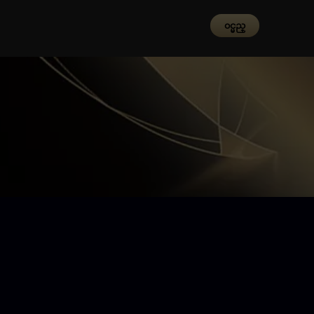
၀င္မည္