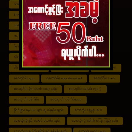
online ငါး ပစ် ဂိမ်းapp
Shan Koe Mee ငါး ပစ် ဂိမ်း
Shwe ကာစီနို APK
UFABET
ufabet888
ufabet เข้าสู่ระบบ
ကာစီနို app
ကာစီနို ဂိမ်း
ကာစီနို ငါး ပစ် ဂိမ်း
ကာစီနို စလော့ဂိမ်း
ကျွဲ စလော့ဂိမ်း
ဂိုး ပေါင်း လောင်း နည်း
ငါး ဂိမ်း ငွေ အကောင် ဆုံး
ငါးပစ်ဂိမ်း App download
ငါး ပစ် ဂိမ်း link
ငါး ပစ် ဂိမ်း ဆော့ နည်း
ငါး ပစ် ဂိမ်း ပိုက်ဆံ ရ
စလော့ဂိမ်း APK
စလော့ဂိမ်း app
စလော့ဂိမ်း app download
စလော့ဂိမ်း hack
စလော့ဂိမ်း နိုင် အောင် ဆော့ နည်း
စလော့ဂိမ်း အလုပ် လုပ် ပုံ
စလော့ ငါး ပစ် ဂိမ်း
စလော့ ငါး ပစ် ဂိမ်းapp
နိုင်ငံခြား tipster များ ရဲ့ ခန့်မှန်း ချက်
ဘောလုံး ခန့်မှန်း APK
ဘောလုံး ပွဲ နိုင် အောင် လောင်း နည်း
ဘောလုံး ပွဲ ပေါက် ကြေး ကြည့် နည်း
ဘောလုံး ပွဲ ပေါက် ကြေး နှင့် ခန့်မှန်း ချက်
ဘောလုံး မောင်း app