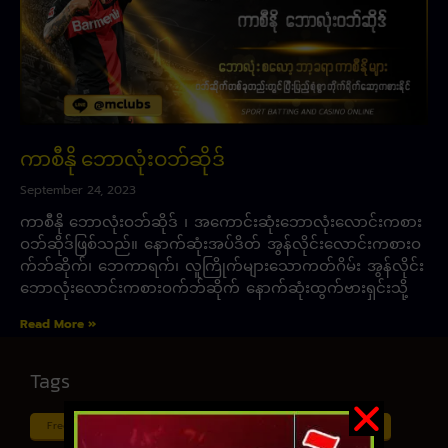
ကာစီနို ဘောလုံးဝဘ်ဆိုဒ်
September 24, 2023
ကာစီနို ဘောလုံးဝဘ်ဆိုဒ် ၊ အကောင်းဆုံးဘောလုံးလောင်းကစား
ဝဘ်ဆိုဒ်ဖြစ်သည်။ နောက်ဆုံးအပ်ဒိတ် အွန်လိုင်းလောင်းကစားဝ
က်ဘ်ဆိုက်၊ ဘေကာရက်၊ လူကြိုက်များသောကတ်ဂိမ်း အွန်လိုင်း
ဘောလုံးလောင်းကစားဝက်ဘ်ဆိုက် နောက်ဆုံးထွက်ဗားရှင်းသို့
Read More »
Tags
Free ငါး ပစ် ဂိမ်း
Myanmar ကာစီနို
Online ငါး ဂိမ်း apk