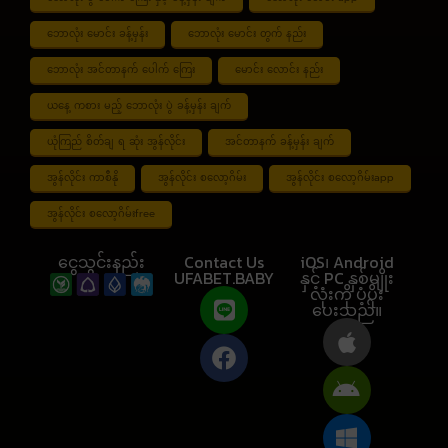
ဘောလုံး မောင်း ခန့်မှန်း
ဘောလုံး မောင်း တွက် နည်း
ဘောလုံး အင်တာနက် ပေါက် ကြေး
မောင်း လောင်း နည်း
ယနေ့ ကစား မည့် ဘောလုံး ပွဲ ခန့်မှန်း ချက်
ယုံကြည် စိတ်ချ ရ ဆုံး အွန်လိုင်း
အင်တာနက် ခန့်မှန်း ချက်
အွန်လိုင်း ကာစီနို
အွန်လိုင်း စလော့ဂိမ်း
အွန်လိုင်း စလော့ဂိမ်းapp
အွန်လိုင်း စလော့ဂိမ်းfree
ငွေသွင်းနည်း
Contact Us
iOS၊ Android
UFABET.BABY
နှင့် PC နှစ်မျိုး
လုံးကို ပံ့ပိုး
ပေးသည်။