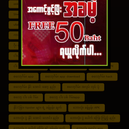
online ငါး ပစ် ဂိမ်းapp
Shan Koe Mee ငါး ပစ် ဂိမ်း
Shwe ကာစီနို APK
UFABET
ufabet888
ufabet เข้าสู่ระบบ
ကာစီနို app
ကာစီနို ဂိမ်း
ကာစီနို ငါး ပစ် ဂိမ်း
ကာစီနို စလော့ဂိမ်း
ကျွဲ စလော့ဂိမ်း
ဂိုး ပေါင်း လောင်း နည်း
ငါး ဂိမ်း ငွေ အကောင် ဆုံး
ငါးပစ်ဂိမ်း App download
ငါး ပစ် ဂိမ်း link
ငါး ပစ် ဂိမ်း ဆော့ နည်း
ငါး ပစ် ဂိမ်း ပိုက်ဆံ ရ
စလော့ဂိမ်း APK
စလော့ဂိမ်း app
စလော့ဂိမ်း app download
စလော့ဂိမ်း hack
စလော့ဂိမ်း နိုင် အောင် ဆော့ နည်း
စလော့ဂိမ်း အလုပ် လုပ် ပုံ
စလော့ ငါး ပစ် ဂိမ်း
စလော့ ငါး ပစ် ဂိမ်းapp
နိုင်ငံခြား tipster များ ရဲ့ ခန့်မှန်း ချက်
ဘောလုံး ခန့်မှန်း APK
ဘောလုံး ပွဲ နိုင် အောင် လောင်း နည်း
ဘောလုံး ပွဲ ပေါက် ကြေး ကြည့် နည်း
ဘောလုံး ပွဲ ပေါက် ကြေး နှင့် ခန့်မှန်း ချက်
ဘောလုံး မောင်း app