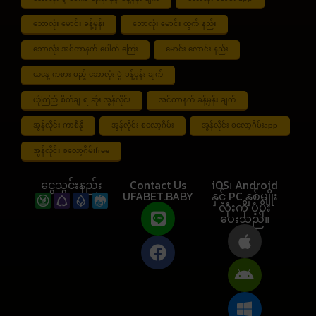
ဘောလုံး မောင်း ခန့်မှန်း
ဘောလုံး မောင်း တွက် နည်း
ဘောလုံး အင်တာနက် ပေါက် ကြေး
မောင်း လောင်း နည်း
ယနေ့ ကစား မည့် ဘောလုံး ပွဲ ခန့်မှန်း ချက်
ယုံကြည် စိတ်ချ ရ ဆုံး အွန်လိုင်း
အင်တာနက် ခန့်မှန်း ချက်
အွန်လိုင်း ကာစီနို
အွန်လိုင်း စလော့ဂိမ်း
အွန်လိုင်း စလော့ဂိမ်းapp
အွန်လိုင်း စလော့ဂိမ်းfree
ငွေသွင်းနည်း
Contact Us
iOS၊ Android
UFABET.BABY
နှင့် PC နှစ်မျိုး
လုံးကို ပံ့ပိုး
ပေးသည်။