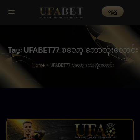
၀င္မည္
Tag: UFABET77 စလော့ ဘောလုံးလောင်း
Home
»
UFABET77 စလော့ ဘောလုံးလောင်း