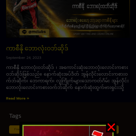
ကာစီနို ဘောလုံးဝဘ်ဆိုဒ်
September 24, 2023
ကာစီနို ဘောလုံးဝဘ်ဆိုဒ် ၊ အကောင်းဆုံးဘောလုံးလောင်းကစား
ဝဘ်ဆိုဒ်ဖြစ်သည်။ နောက်ဆုံးအပ်ဒိတ် အွန်လိုင်းလောင်းကစားဝ
က်ဘ်ဆိုက်၊ ဘေကာရက်၊ လူကြိုက်များသောကတ်ဂိမ်း အွန်လိုင်း
ဘောလုံးလောင်းကစားဝက်ဘ်ဆိုက် နောက်ဆုံးထွက်ဗားရှင်းသို့
Read More »
Tags
Free ငါး ပစ် ဂိမ်း
Myanmar ကာစီနို
Online ငါး ဂိမ်း apk