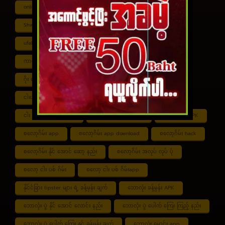
online ငါး ပစ် ဂိမ်းapp
Shan Koe Mee ငါး ပစ် ဂိမ်း
Shwe ကာစီနို APK
UFABET
ufabet888
ufabet เข้าสู่ระบบ
ကာစီနို app
ကာစီနို ဂိမ်း
ကာစီနို ငါး ပစ် ဂိမ်း
ကာစီနို စလော့ဂိမ်း
ကျွဲ စလော့ဂိမ်း
ဂိုး ပေါင်း လောင်း နည်း
ငါး ဂိမ်း ငွေ အကောင် ဆုံး
ငါးပစ်ဂိမ်း App download
ငါး ပစ် ဂိမ်း link
ငါး ပစ် ဂိမ်း ဆော့ နည်း
ငါး ပစ် ဂိမ်း ပိုက်ဆံ ရ
စလော့ဂိမ်း APK
စလော့ဂိမ်း app
စလော့ဂိမ်း app download
စလော့ဂိမ်း hack
စလော့ဂိမ်း နိုင် အောင် ဆော့ နည်း
စလော့ဂိမ်း အလုပ် လုပ် ပုံ
စလော့ ငါး ပစ် ဂိမ်း
စလော့ ငါး ပစ် ဂိမ်းapp
နိုင်ငံခြား tipster များ ရဲ့ ခန့်မှန်း ချက်
ဘောလုံး ခန့်မှန်း APK
ဘောလုံး ပွဲ နိုင် အောင် လောင်း နည်း
ဘောလုံး ပွဲ ပေါက် ကြေး ကြည့် နည်း
ဘောလုံး ပွဲ ပေါက် ကြေး နှင့် ခန့်မှန်း ချက်
ဘောလုံး မောင်း app