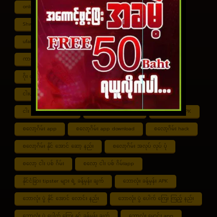
online ငါး ပစ် ဂိမ်းapp
Shan Koe Mee ငါး ပစ် ဂိမ်း
Shwe ကာစီနို APK
UFABET
ufabet888
ufabet เข้าสู่ระบบ
ကာစီနို app
ကာစီနို ဂိမ်း
ကာစီနို ငါး ပစ် ဂိမ်း
ကာစီနို စလော့ဂိမ်း
ကျွဲ စလော့ဂိမ်း
ဂိုး ပေါင်း လောင်း နည်း
ငါး ဂိမ်း ငွေ အကောင် ဆုံး
ငါးပစ်ဂိမ်း App download
ငါး ပစ် ဂိမ်း link
ငါး ပစ် ဂိမ်း ဆော့ နည်း
ငါး ပစ် ဂိမ်း ပိုက်ဆံ ရ
စလော့ဂိမ်း APK
စလော့ဂိမ်း app
စလော့ဂိမ်း app download
စလော့ဂိမ်း hack
စလော့ဂိမ်း နိုင် အောင် ဆော့ နည်း
စလော့ဂိမ်း အလုပ် လုပ် ပုံ
စလော့ ငါး ပစ် ဂိမ်း
စလော့ ငါး ပစ် ဂိမ်းapp
နိုင်ငံခြား tipster များ ရဲ့ ခန့်မှန်း ချက်
ဘောလုံး ခန့်မှန်း APK
ဘောလုံး ပွဲ နိုင် အောင် လောင်း နည်း
ဘောလုံး ပွဲ ပေါက် ကြေး ကြည့် နည်း
ဘောလုံး ပွဲ ပေါက် ကြေး နှင့် ခန့်မှန်း ချက်
ဘောလုံး မောင်း app