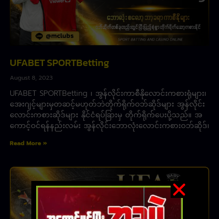
UFABET SPORTBetting
August 8, 2023
UFABET SPORTBetting ၊ အွန်လိုင်းကာစီနိုလောင်းကစားရုံများ၊
အေးဂျင့်များမှတဆင့်မဟုတ်ဘဲတိုက်ရိုက်ဝဘ်ဆိုဒ်များ အွန်လိုင်း
လောင်းကစားဆိုဒ်များ နိုင်ငံရပ်ခြားမှ တိုက်ရိုက်ပေးပို့သည်။ အ
ကောင့်ဝင်ရန်နည်းလမ်း အွန်လိုင်းဘောလုံးလောင်းကစားဝဘ်ဆိုဒ်၊
Read More »