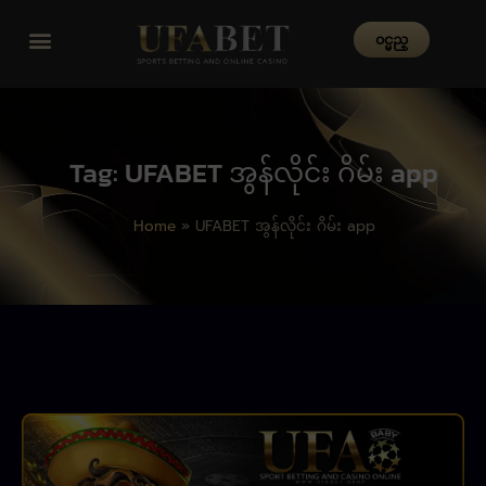
၀င္မည္
Tag: UFABET အွန်လိုင်း ဂိမ်း app
Home
»
UFABET အွန်လိုင်း ဂိမ်း app