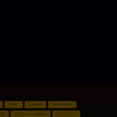
UFABET
ufabet888
ufabet เข้าสู่ระบบ
ဆုံး
ငါးပစ်ဂိမ်း App download
ငါး ပစ် ဂိမ်း link