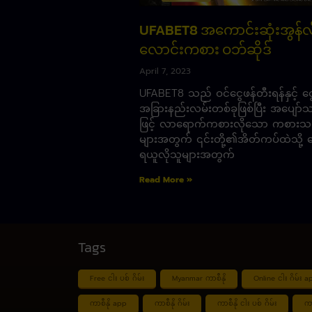
UFABET8 အကောင်းဆုံးအွန်လိ
လောင်းကစား ဝဘ်ဆိုဒ်
April 7, 2023
UFABET8 သည် ဝင်ငွေဖန်တီးရန်နှင့် ငွေ
အခြားနည်းလမ်းတစ်ခုဖြစ်ပြီး အပျော
ဖြင့် လာရောက်ကစားလိုသော ကစားသ
များအတွက် ၎င်းတို့၏အိတ်ကပ်ထဲသို့ င
ရယူလိုသူများအတွက်
Read More »
Tags
Free ငါး ပစ် ဂိမ်း
Myanmar ကာစီနို
Online ငါး ဂိမ်း a
ကာစီနို app
ကာစီနို ဂိမ်း
ကာစီနို ငါး ပစ် ဂိမ်း
ကာ