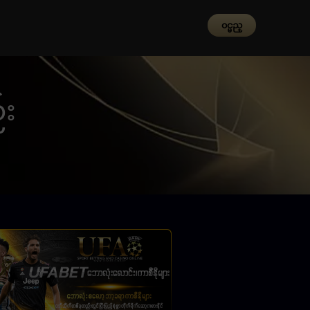
၀င္မည္
်း