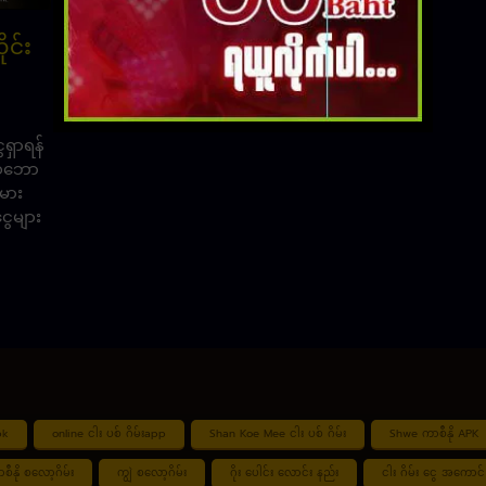
ုင်း
ရှာရန်
်သဘော
မား
ွေများ
pk
online ငါး ပစ် ဂိမ်းapp
Shan Koe Mee ငါး ပစ် ဂိမ်း
Shwe ကာစီနို APK
စီနို စလော့ဂိမ်း
ကျွဲ စလော့ဂိမ်း
ဂိုး ပေါင်း လောင်း နည်း
ငါး ဂိမ်း ငွေ အကောင် 