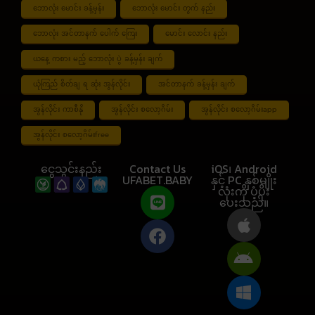
ဘောလုံး မောင်း ခန့်မှန်း
ဘောလုံး မောင်း တွက် နည်း
ဘောလုံး အင်တာနက် ပေါက် ကြေး
မောင်း လောင်း နည်း
ယနေ့ ကစား မည့် ဘောလုံး ပွဲ ခန့်မှန်း ချက်
ယုံကြည် စိတ်ချ ရ ဆုံး အွန်လိုင်း
အင်တာနက် ခန့်မှန်း ချက်
အွန်လိုင်း ကာစီနို
အွန်လိုင်း စလော့ဂိမ်း
အွန်လိုင်း စလော့ဂိမ်းapp
အွန်လိုင်း စလော့ဂိမ်းfree
ငွေသွင်းနည်း
Contact Us
iOS၊ Android
UFABET.BABY
နှင့် PC နှစ်မျိုး
လုံးကို ပံ့ပိုး
ပေးသည်။