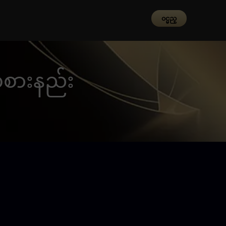
၀င္မည္
ကစားနည်း