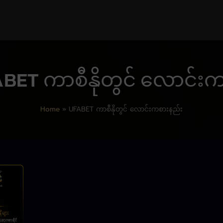
ABET ကာစီနိုတွင် လောင်း
Home
»
UFABET ကာစီနိုတွင် လောင်းကစားနည်း