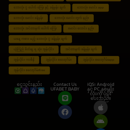
ဘောလုံး ပွဲ ပေါက် ကြေး နှင့် ခန့်မှန်း ချက်
ဘောလုံး မောင်း app
ဘောလုံး မောင်း ခန့်မှန်း
ဘောလုံး မောင်း တွက် နည်း
ဘောလုံး အင်တာနက် ပေါက် ကြေး
မောင်း လောင်း နည်း
ယနေ့ ကစား မည့် ဘောလုံး ပွဲ ခန့်မှန်း ချက်
ယုံကြည် စိတ်ချ ရ ဆုံး အွန်လိုင်း
အင်တာနက် ခန့်မှန်း ချက်
အွန်လိုင်း ကာစီနို
အွန်လိုင်း စလော့ဂိမ်း
အွန်လိုင်း စလော့ဂိမ်းapp
အွန်လိုင်း စလော့ဂိမ်းfree
ငွေသွင်းနည်း
Contact Us
iOS၊ Android
UFABET.BABY
နှင့် PC နှစ်မျိုး
လုံးကို ပံ့ပိုး
ပေးသည်။