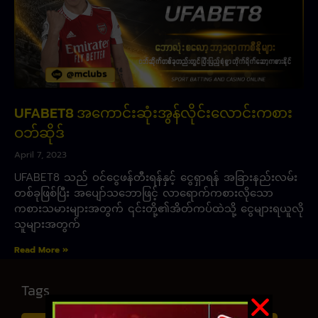
UFABET8 အကောင်းဆုံးအွန်လိုင်းလောင်းကစား
ဝဘ်ဆိုဒ်
April 7, 2023
UFABET8 သည် ဝင်ငွေဖန်တီးရန်နှင့် ငွေရှာရန် အခြားနည်းလမ်း
တစ်ခုဖြစ်ပြီး အပျော်သဘောဖြင့် လာရောက်ကစားလိုသော
ကစားသမားများအတွက် ၎င်းတို့၏အိတ်ကပ်ထဲသို့ ငွေများရယူလို
သူများအတွက်
Read More »
Tags