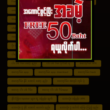
Free ငါး ပစ် ဂိမ်း
Myanmar ကာစီနို
Online ငါး ဂိမ်း apk
online ငါး ပစ် ဂိမ်းapp
Shan Koe Mee ငါး ပစ် ဂိမ်း
Shwe ကာစီနို APK
UFABET
ufabet888
ufabet เข้าสู่ระบบ
ကာစီနို app
ကာစီနို ဂိမ်း
ကာစီနို ငါး ပစ် ဂိမ်း
ကာစီနို စလော့ဂိမ်း
ကျွဲ စလော့ဂိမ်း
ဂိုး ပေါင်း လောင်း နည်း
ငါး ဂိမ်း ငွေ အကောင် ဆုံး
ငါးပစ်ဂိမ်း App download
ငါး ပစ် ဂိမ်း link
ငါး ပစ် ဂိမ်း ဆော့ နည်း
ငါး ပစ် ဂိမ်း ပိုက်ဆံ ရ
စလော့ဂိမ်း APK
စလော့ဂိမ်း app
စလော့ဂိမ်း app download
စလော့ဂိမ်း hack
စလော့ဂိမ်း နိုင် အောင် ဆော့ နည်း
စလော့ဂိမ်း အလုပ် လုပ် ပုံ
စလော့ ငါး ပစ် ဂိမ်း
စလော့ ငါး ပစ် ဂိမ်းapp
နိုင်ငံခြား tipster များ ရဲ့ ခန့်မှန်း ချက်
ဘောလုံး ခန့်မှန်း APK
ဘောလုံး ပွဲ နိုင် အောင် လောင်း နည်း
ဘောလုံး ပွဲ ပေါက် ကြေး ကြည့် နည်း