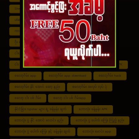
Shwe ကာစီနို APK
UFABET
ufabet888
ufabet เข้าสู่ระบบ
ကာစီနို app
ကာစီနို ဂိမ်း
ကာစီနို ငါး ပစ် ဂိမ်း
ကာစီနို စလော့ဂိမ်း
ကျွဲ စလော့ဂိမ်း
ဂိုး ပေါင်း လောင်း နည်း
ငါး ဂိမ်း ငွေ အကောင် ဆုံး
ငါးပစ်ဂိမ်း App download
ငါး ပစ် ဂိမ်း link
ငါး ပစ် ဂိမ်း ဆော့ နည်း
ငါး ပစ် ဂိမ်း ပိုက်ဆံ ရ
စလော့ဂိမ်း APK
စလော့ဂိမ်း app
စလော့ဂိမ်း app download
စလော့ဂိမ်း hack
စလော့ဂိမ်း နိုင် အောင် ဆော့ နည်း
စလော့ဂိမ်း အလုပ် လုပ် ပုံ
စလော့ ငါး ပစ် ဂိမ်း
စလော့ ငါး ပစ် ဂိမ်းapp
နိုင်ငံခြား tipster များ ရဲ့ ခန့်မှန်း ချက်
ဘောလုံး ခန့်မှန်း APK
ဘောလုံး ပွဲ နိုင် အောင် လောင်း နည်း
ဘောလုံး ပွဲ ပေါက် ကြေး ကြည့် နည်း
ဘောလုံး ပွဲ ပေါက် ကြေး နှင့် ခန့်မှန်း ချက်
ဘောလုံး မောင်း app