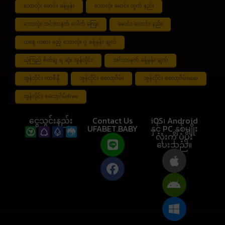
ဘောလုံး မောင်း ခန့်မှန်း
ဘောလုံး မောင်း တွက် နည်း
ဘောလုံး အင်တာနက် ပေါက် ကြေး
မောင်း လောင်း နည်း
ယနေ့ ကစား မည့် ဘောလုံး ပွဲ ခန့်မှန်း ချက်
ယုံကြည် စိတ်ချ ရ ဆုံး အွန်လိုင်း
အင်တာနက် ခန့်မှန်း ချက်
အွန်လိုင်း ကာစီနို
အွန်လိုင်း စလော့ဂိမ်း
အွန်လိုင်း စလော့ဂိမ်းapp
အွန်လိုင်း စလော့ဂိမ်းfree
ငွေသွင်းနည်း
Contact Us
iOS၊ Android
UFABET.BABY
နှင့် PC နှစ်မျိုး
လုံးကို ပံ့ပိုး
ပေးသည်။